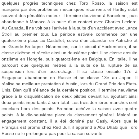
quelques progrès techniques chez Toro Rosso, la saison est
marquée par des problèmes mécaniques récurrents et Hartley subit
souvent des pénalités moteur. Il termine douzième à Barcelone, puis
abandonne à Monaco à la suite d'un contact avec Charles Leclerc.
Au Canada, il ne voit pas l'arrivée à la suite d'un accident avec Lance
Stroll au premier tour. La période estivale commence par une
quatorzième place au Castellet, suivie d'un abandon en Autriche et
en Grande-Bretagne. Néanmoins, sur le circuit d'Hockenheim, il se
classe dixième et récolte ainsi un deuxième point. Il se classe ensuite
onzième en Hongrie, puis quatorzième en Belgique. En Italie, il ne
parcourt que quelques mètres à la suite de la rupture de sa
suspension lors d'un accrochage. Il se classe ensuite 17e à
Singapour, abandonne en Russie et se classe 13e au Japon. Il
réalise sa meilleure prestation à Austin, lors du Grand Prix des Etats-
Unis. Bien qu'il s'élance de la dernière position, il termine neuvième
grâce à la disqualification de deux pilotes devant lui, ajoutant ainsi
deux points importants à son total. Les trois dernières manches sont
conclues hors des points. Brendon achève la saison avec quatre
points, à la dix-neuvième place du classement général. Malgré un
engagement constant, il a été dominé par Gasly. Alors que le
Français est promu chez Red Bull, il apprend à Abu Dhabi que Toro
Rosso ne le prolongera pas pour la saison suivante.