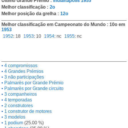
Último Grande Prémio :
Indianapolis 1955
Melhor classificação :
2o
Melhor posição da grelha :
12o
Melhor classificação em Campeonato do Mundo : 10o em
1953
1952
:
18
1953
:
10
1954
:
nc
1955
:
nc
4 compromissos
4 Grandes Prémios
3 não participações
Palmarès por Grande Prémio
Palmarès por Grande circuito
3 companheiros
4 temporadas
2 construtores
1 construtor de motores
3 modelos
1 podium
(25.00 %)