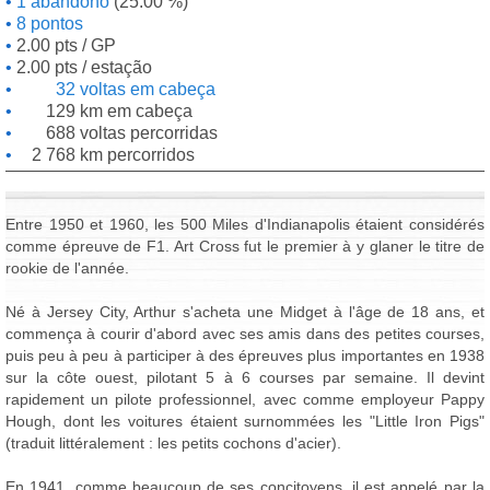
1 abandono
(25.00 %)
8 pontos
2.00 pts / GP
2.00 pts / estação
32 voltas em cabeça
129 km em cabeça
688 voltas percorridas
2 768 km percorridos
Entre 1950 et 1960, les 500 Miles d'Indianapolis étaient considérés
comme épreuve de F1. Art Cross fut le premier à y glaner le titre de
rookie de l'année.
Né à Jersey City, Arthur s'acheta une Midget à l'âge de 18 ans, et
commença à courir d'abord avec ses amis dans des petites courses,
puis peu à peu à participer à des épreuves plus importantes en 1938
sur la côte ouest, pilotant 5 à 6 courses par semaine. Il devint
rapidement un pilote professionnel, avec comme employeur Pappy
Hough, dont les voitures étaient surnommées les "Little Iron Pigs"
(traduit littéralement : les petits cochons d'acier).
En 1941, comme beaucoup de ses concitoyens, il est appelé par la