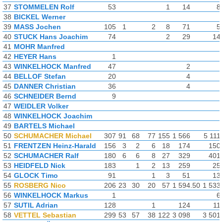
37
STOMMELEN Rolf
53
1
14
8
38
BICKEL Werner
39
MASS Jochen
105
1
2
8
71
5
40
STUCK Hans Joachim
74
2
29
14
41
MOHR Manfred
42
HEYER Hans
1
43
WINKELHOCK Manfred
47
2
44
BELLOF Stefan
20
4
45
DANNER Christian
36
4
46
SCHNEIDER Bernd
9
47
WEIDLER Volker
48
WINKELHOCK Joachim
49
BARTELS Michael
50
SCHUMACHER Michael
307
91
68
77
155
1 566
5 111
51
FRENTZEN Heinz-Harald
156
3
2
6
18
174
150
52
SCHUMACHER Ralf
180
6
6
8
27
329
401
53
HEIDFELD Nick
183
1
2
13
259
25
54
GLOCK Timo
91
1
3
51
13
55
ROSBERG Nico
206
23
30
20
57
1 594.50
1 533
56
WINKELHOCK Markus
1
6
57
SUTIL Adrian
128
1
124
11
58
VETTEL Sebastian
299
53
57
38
122
3 098
3 501