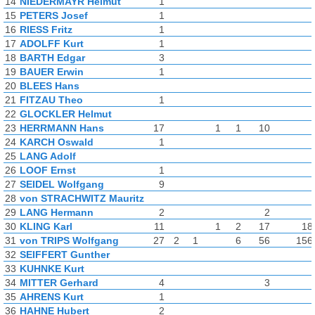
14
NIEDERMAYR Helmut
1
15
PETERS Josef
1
16
RIESS Fritz
1
17
ADOLFF Kurt
1
18
BARTH Edgar
3
19
BAUER Erwin
1
20
BLEES Hans
21
FITZAU Theo
1
22
GLOCKLER Helmut
23
HERRMANN Hans
17
1
1
10
24
KARCH Oswald
1
25
LANG Adolf
26
LOOF Ernst
1
27
SEIDEL Wolfgang
9
28
von STRACHWITZ Mauritz
29
LANG Hermann
2
2
30
KLING Karl
11
1
2
17
18
31
von TRIPS Wolfgang
27
2
1
6
56
156
32
SEIFFERT Gunther
33
KUHNKE Kurt
34
MITTER Gerhard
4
3
35
AHRENS Kurt
1
36
HAHNE Hubert
2