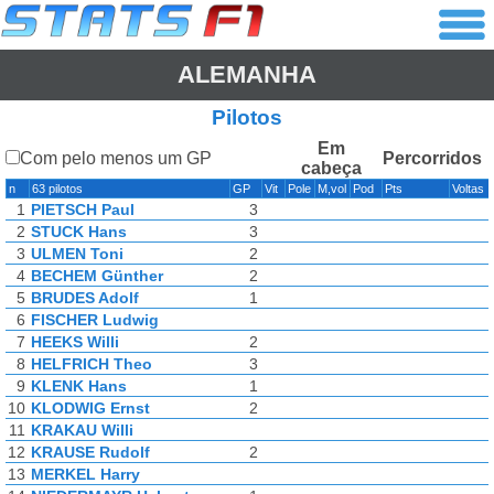
ALEMANHA
Pilotos
Em
Com pelo menos um GP
Percorridos
cabeça
n
63 pilotos
GP
Vit
Pole
M,vol
Pod
Pts
Voltas
1
PIETSCH Paul
3
2
STUCK Hans
3
3
ULMEN Toni
2
4
BECHEM Günther
2
5
BRUDES Adolf
1
6
FISCHER Ludwig
7
HEEKS Willi
2
8
HELFRICH Theo
3
9
KLENK Hans
1
10
KLODWIG Ernst
2
11
KRAKAU Willi
12
KRAUSE Rudolf
2
13
MERKEL Harry