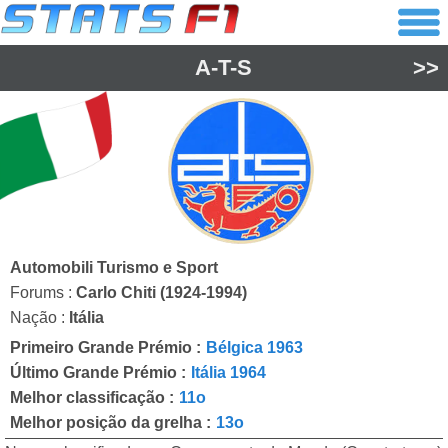
A-T-S
>>
Automobili Turismo e Sport
Forums :
Carlo Chiti (1924-1994)
Nação :
Itália
Primeiro Grande Prémio :
Bélgica 1963
Último Grande Prémio :
Itália 1964
Melhor classificação :
11o
Melhor posição da grelha :
13o