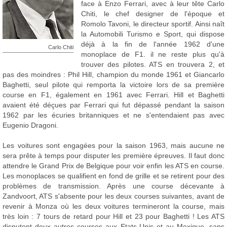
face à Enzo Ferrari, avec à leur tête Carlo
Chiti, le chef designer de l'époque et
Romolo Tavoni, le directeur sportif. Ainsi naît
la Automobili Turismo e Sport, qui dispose
déjà à la fin de l'année 1962 d'une
Carlo Chiti
monoplace de F1. il ne reste plus qu'à
trouver des pilotes. ATS en trouvera 2, et
pas des moindres : Phil Hill, champion du monde 1961 et Giancarlo
Baghetti, seul pilote qui remporta la victoire lors de sa première
course en F1, également en 1961 avec Ferrari. Hill et Baghetti
avaient été déçues par Ferrari qui fut dépassé pendant la saison
1962 par les écuries britanniques et ne s'entendaient pas avec
Eugenio Dragoni.
Les voitures sont engagées pour la saison 1963, mais aucune ne
sera prête à temps pour disputer les première épreuves. Il faut donc
attendre le Grand Prix de Belgique pour voir enfin les ATS en course.
Les monoplaces se qualifient en fond de grille et se retirent pour des
problèmes de transmission. Après une course décevante à
Zandvoort, ATS s'absente pour les deux courses suivantes, avant de
revenir à Monza où les deux voitures termineront la course, mais
très loin : 7 tours de retard pour Hill et 23 pour Baghetti ! Les ATS
disputent deux autres courses aux Etats-Unis et au Mexique, sans