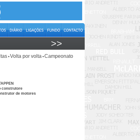
>>
ltas
Volta por volta
Campeonato
•
•
STAPPEN
o construtore
nstrutor de motores