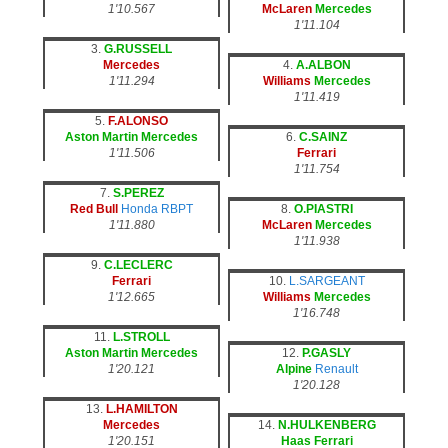
1'10.567
McLaren
Mercedes
1'11.104
3.
G.RUSSELL
Mercedes
4.
A.ALBON
1'11.294
Williams
Mercedes
1'11.419
5.
F.ALONSO
Aston Martin
Mercedes
6.
C.SAINZ
1'11.506
Ferrari
1'11.754
7.
S.PEREZ
Red Bull
Honda RBPT
8.
O.PIASTRI
1'11.880
McLaren
Mercedes
1'11.938
9.
C.LECLERC
Ferrari
10.
L.SARGEANT
1'12.665
Williams
Mercedes
1'16.748
11.
L.STROLL
Aston Martin
Mercedes
12.
P.GASLY
1'20.121
Alpine
Renault
1'20.128
13.
L.HAMILTON
Mercedes
14.
N.HULKENBERG
1'20.151
Haas
Ferrari