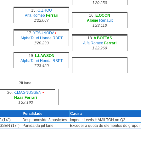
1'20.250
15.
G.ZHOU
Alfa Romeo
Ferrari
16.
E.OCON
1'22.067
Alpine
Renault
1'22.110
17.
Y.TSUNODA
•
AlphaTauri
Honda RBPT
18.
V.BOTTAS
1'20.230
Alfa Romeo
Ferrari
1'22.260
19.
L.LAWSON
AlphaTauri
Honda RBPT
1'23.420
Pit lane
20.
K.MAGNUSSEN
•
Haas
Ferrari
1'22.192
Penalidade
Causa
 (14°)
Despromovido 3 posições
Impedir Lewis HAMILTON no Q2
SSEN (18°)
Partida da pit lane
Exceder a quota de elementos do grupo 