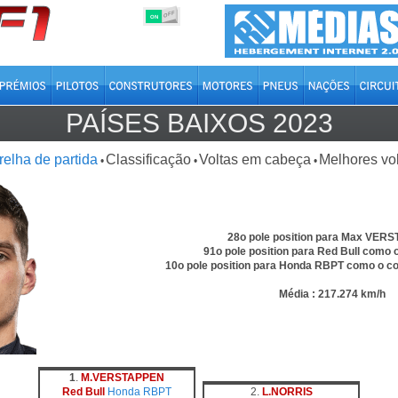
OFF
ON
PAÍSES BAIXOS 2023
relha de partida
Classificação
Voltas em cabeça
Melhores vo
•
•
•
28o pole position para Max VER
91o pole position para Red Bull como 
10o pole position para Honda RBPT como o co
Média : 217.274 km/h
1
.
M.VERSTAPPEN
Red Bull
Honda RBPT
2.
L.NORRIS