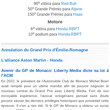
a
98
vitória para
Red Bull
o
50
Grande Prémio para
Alpine
o
150
Grande Prémio para
Haas
Motore
a
6
vitória para
Honda RBPT
o
10
podium para
Honda RBPT
Annulation du Grand Prix d'Émilie-Romagne
L'alliance Aston Martin - Honda
Avenir du GP de Monaco: Liberty Media dicte sa loi à
l'ACM
En 2022, le président de l'Automobile Club de Monaco Michel Boeri
avait rempilé pour un ultime mandat afin de pouvoir négocier le
nouveau contrat du Grand Prix avec Liberty Media. Fort de son
incroyable expérience, l'avocat octogénaire pensait sans doute
pouvoir sauver les derniers privilèges historiques que possédait cette
épreuve. Il n'en a rien été. Si le GP de Monaco a obtenu un sursis