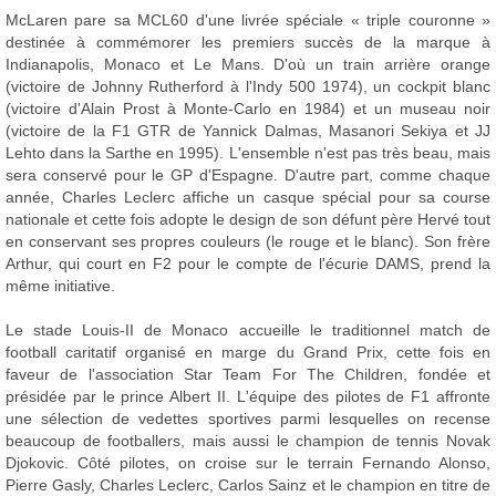
McLaren pare sa MCL60 d'une livrée spéciale « triple couronne »
destinée à commémorer les premiers succès de la marque à
Indianapolis, Monaco et Le Mans. D'où un train arrière orange
(victoire de Johnny Rutherford à l'Indy 500 1974), un cockpit blanc
(victoire d'Alain Prost à Monte-Carlo en 1984) et un museau noir
(victoire de la F1 GTR de Yannick Dalmas, Masanori Sekiya et JJ
Lehto dans la Sarthe en 1995). L'ensemble n'est pas très beau, mais
sera conservé pour le GP d'Espagne. D'autre part, comme chaque
année, Charles Leclerc affiche un casque spécial pour sa course
nationale et cette fois adopte le design de son défunt père Hervé tout
en conservant ses propres couleurs (le rouge et le blanc). Son frère
Arthur, qui court en F2 pour le compte de l'écurie DAMS, prend la
même initiative.
Le stade Louis-II de Monaco accueille le traditionnel match de
football caritatif organisé en marge du Grand Prix, cette fois en
faveur de l'association Star Team For The Children, fondée et
présidée par le prince Albert II. L'équipe des pilotes de F1 affronte
une sélection de vedettes sportives parmi lesquelles on recense
beaucoup de footballers, mais aussi le champion de tennis Novak
Djokovic. Côté pilotes, on croise sur le terrain Fernando Alonso,
Pierre Gasly, Charles Leclerc, Carlos Sainz et le champion en titre de