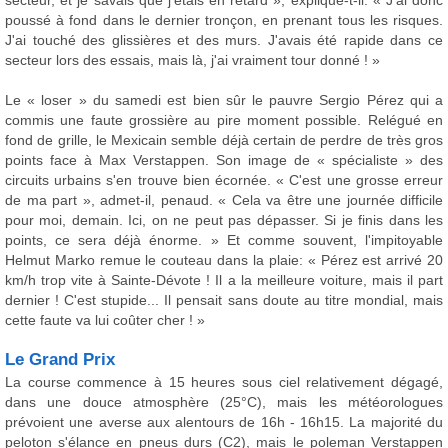
secteur, et je savais que j'étais en retard », explique-t-il. « J'ai donc
poussé à fond dans le dernier tronçon, en prenant tous les risques.
J'ai touché des glissières et des murs. J'avais été rapide dans ce
secteur lors des essais, mais là, j'ai vraiment tour donné ! »
Le « loser » du samedi est bien sûr le pauvre Sergio Pérez qui a
commis une faute grossière au pire moment possible. Relégué en
fond de grille, le Mexicain semble déjà certain de perdre de très gros
points face à Max Verstappen. Son image de « spécialiste » des
circuits urbains s'en trouve bien écornée. « C'est une grosse erreur
de ma part », admet-il, penaud. « Cela va être une journée difficile
pour moi, demain. Ici, on ne peut pas dépasser. Si je finis dans les
points, ce sera déjà énorme. » Et comme souvent, l'impitoyable
Helmut Marko remue le couteau dans la plaie: « Pérez est arrivé 20
km/h trop vite à Sainte-Dévote ! Il a la meilleure voiture, mais il part
dernier ! C'est stupide... Il pensait sans doute au titre mondial, mais
cette faute va lui coûter cher ! »
Le Grand Prix
La course commence à 15 heures sous ciel relativement dégagé,
dans une douce atmosphère (25°C), mais les météorologues
prévoient une averse aux alentours de 16h - 16h15. La majorité du
peloton s'élance en pneus durs (C2), mais le poleman Verstappen