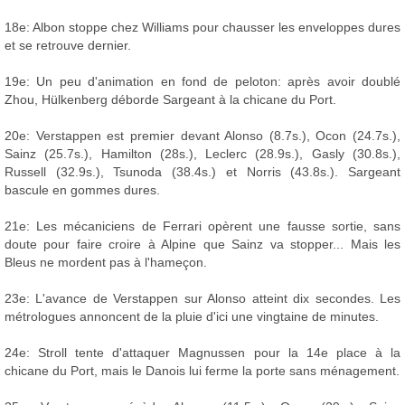
18e: Albon stoppe chez Williams pour chausser les enveloppes dures
et se retrouve dernier.
19e: Un peu d'animation en fond de peloton: après avoir doublé
Zhou, Hülkenberg déborde Sargeant à la chicane du Port.
20e: Verstappen est premier devant Alonso (8.7s.), Ocon (24.7s.),
Sainz (25.7s.), Hamilton (28s.), Leclerc (28.9s.), Gasly (30.8s.),
Russell (32.9s.), Tsunoda (38.4s.) et Norris (43.8s.). Sargeant
bascule en gommes dures.
21e: Les mécaniciens de Ferrari opèrent une fausse sortie, sans
doute pour faire croire à Alpine que Sainz va stopper... Mais les
Bleus ne mordent pas à l'hameçon.
23e: L'avance de Verstappen sur Alonso atteint dix secondes. Les
métrologues annoncent de la pluie d'ici une vingtaine de minutes.
24e: Stroll tente d'attaquer Magnussen pour la 14e place à la
chicane du Port, mais le Danois lui ferme la porte sans ménagement.