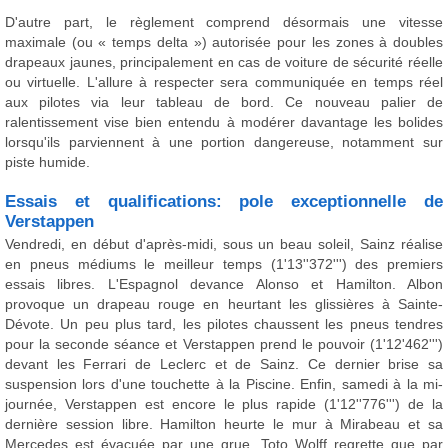
D'autre part, le règlement comprend désormais une vitesse
maximale (ou « temps delta ») autorisée pour les zones à doubles
drapeaux jaunes, principalement en cas de voiture de sécurité réelle
ou virtuelle. L'allure à respecter sera communiquée en temps réel
aux pilotes via leur tableau de bord. Ce nouveau palier de
ralentissement vise bien entendu à modérer davantage les bolides
lorsqu'ils parviennent à une portion dangereuse, notamment sur
piste humide.
Essais et qualifications: pole exceptionnelle de
Verstappen
Vendredi, en début d'après-midi, sous un beau soleil, Sainz réalise
en pneus médiums le meilleur temps (1'13''372''') des premiers
essais libres. L'Espagnol devance Alonso et Hamilton. Albon
provoque un drapeau rouge en heurtant les glissières à Sainte-
Dévote. Un peu plus tard, les pilotes chaussent les pneus tendres
pour la seconde séance et Verstappen prend le pouvoir (1'12'462''')
devant les Ferrari de Leclerc et de Sainz. Ce dernier brise sa
suspension lors d'une touchette à la Piscine. Enfin, samedi à la mi-
journée, Verstappen est encore le plus rapide (1'12''776''') de la
dernière session libre. Hamilton heurte le mur à Mirabeau et sa
Mercedes est évacuée par une grue. Toto Wolff regrette que par