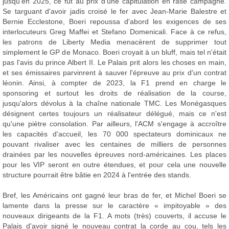
jusqu'en 2025, ce fut au prix d'une capitulation en rase campagne.
Se targuant d'avoir jadis croisé le fer avec Jean-Marie Balestre et
Bernie Ecclestone, Boeri repoussa d'abord les exigences de ses
interlocuteurs Greg Maffei et Stefano Domenicali. Face à ce refus,
les patrons de Liberty Media menacèrent de supprimer tout
simplement le GP de Monaco. Boeri croyait à un bluff, mais tel n'était
pas l'avis du prince Albert II. Le Palais prit alors les choses en main,
et ses émissaires parvinrent à sauver l'épreuve au prix d'un contrat
léonin. Ainsi, à compter de 2023, la F1 prend en charge le
sponsoring et surtout les droits de réalisation de la course,
jusqu'alors dévolus à la chaîne nationale TMC. Les Monégasques
désignent certes toujours un réalisateur délégué, mais ce n'est
qu'une piètre consolation. Par ailleurs, l'ACM s'engage à accroître
les capacités d'accueil, les 70 000 spectateurs dominicaux ne
pouvant rivaliser avec les centaines de milliers de personnes
drainées par les nouvelles épreuves nord-américaines. Les places
pour les VIP seront en outre étendues, et pour cela une nouvelle
structure pourrait être bâtie en 2024 à l'entrée des stands.
Bref, les Américains ont gagné leur bras de fer, et Michel Boeri se
lamente dans la presse sur le caractère « impitoyable » des
nouveaux dirigeants de la F1. A mots (très) couverts, il accuse le
Palais d'avoir signé le nouveau contrat la corde au cou, tels les