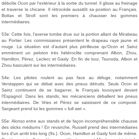
déboîte Ocon par l'extérieur à la sortie du tunnel. Il glisse au freinage
et traverse la chicane. Il rétrocède aussitôt sa position au Français.
Bottas et Stroll sont les premiers à chausser les gommes
intermédiaires.
53e: Cette fois, l'averse tombe drue sur la portion allant de Mirabeau
au Portier. Les commissaires présentent le drapeau rayé jaune et
rouge. La situation est d'autant plus périlleuse qu'Ocon et Sainz
emmènent un peloton très hétéroclite comprenant Albon, Zhou,
Hamilton, Pérez, Leclerc et Gasly. En fin de tour, Tsunoda, Albon et
Zhou basculent sur les intermédiaires.
54e: Les pilotes roulent au pas face au déluge, notamment
Verstappen qui se débat avec des pneus détruits. Seuls Ocon et
Sainz continuent de se bagarrer, le Français louvoyant devant
l'Espagnol. Dans les stands, les mécaniciens déballent les pneus
intermédiaires. De Vries et Pérez se saisissent de ce composé.
Sargeant prend lui les gommes « full wet ».
55e: Alonso entre aux stands et de façon incompréhensible chausse
des slicks médiums ! En revanche, Russell prend des intermédiaires
lors d'un arrêt très long (9s.). Ocon, Hamilton et Gasly font de même.