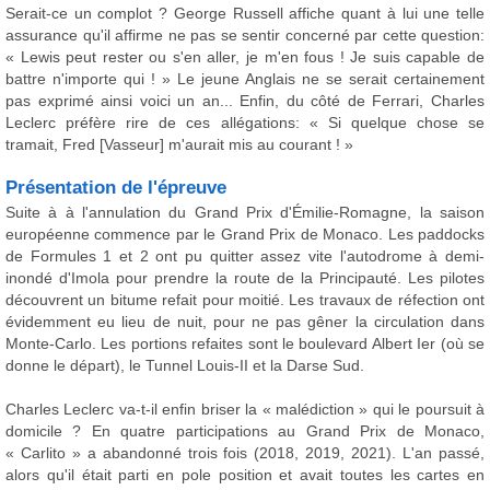
Serait-ce un complot ? George Russell affiche quant à lui une telle
assurance qu'il affirme ne pas se sentir concerné par cette question:
« Lewis peut rester ou s'en aller, je m'en fous ! Je suis capable de
battre n'importe qui ! » Le jeune Anglais ne se serait certainement
pas exprimé ainsi voici un an... Enfin, du côté de Ferrari, Charles
Leclerc préfère rire de ces allégations: « Si quelque chose se
tramait, Fred [Vasseur] m'aurait mis au courant ! »
Présentation de l'épreuve
Suite à à l'annulation du Grand Prix d'Émilie-Romagne, la saison
européenne commence par le Grand Prix de Monaco. Les paddocks
de Formules 1 et 2 ont pu quitter assez vite l'autodrome à demi-
inondé d'Imola pour prendre la route de la Principauté. Les pilotes
découvrent un bitume refait pour moitié. Les travaux de réfection ont
évidemment eu lieu de nuit, pour ne pas gêner la circulation dans
Monte-Carlo. Les portions refaites sont le boulevard Albert Ier (où se
donne le départ), le Tunnel Louis-II et la Darse Sud.
Charles Leclerc va-t-il enfin briser la « malédiction » qui le poursuit à
domicile ? En quatre participations au Grand Prix de Monaco,
« Carlito » a abandonné trois fois (2018, 2019, 2021). L'an passé,
alors qu'il était parti en pole position et avait toutes les cartes en