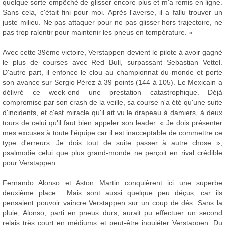
quelque sorte empêché de glisser encore plus et m'a remis en ligne.
Sans cela, c'était fini pour moi. Après l'averse, il a fallu trouver un
juste milieu. Ne pas attaquer pour ne pas glisser hors trajectoire, ne
pas trop ralentir pour maintenir les pneus en température. »
Avec cette 39ème victoire, Verstappen devient le pilote à avoir gagné
le plus de courses avec Red Bull, surpassant Sebastian Vettel.
D'autre part, il enfonce le clou au championnat du monde et porte
son avance sur Sergio Pérez à 39 points (144 à 105). Le Mexicain a
délivré ce week-end une prestation catastrophique. Déjà
compromise par son crash de la veille, sa course n'a été qu'une suite
d'incidents, et c'est miracle qu'il ait vu le drapeau à damiers, à deux
tours de celui qu'il faut bien appeler son leader. « Je dois présenter
mes excuses à toute l'équipe car il est inacceptable de commettre ce
type d'erreurs. Je dois tout de suite passer à autre chose »,
psalmodie celui que plus grand-monde ne perçoit en rival crédible
pour Verstappen.
Fernando Alonso et Aston Martin conquièrent ici une superbe
deuxième place... Mais sont aussi quelque peu déçus, car ils
pensaient pouvoir vaincre Verstappen sur un coup de dés. Sans la
pluie, Alonso, parti en pneus durs, aurait pu effectuer un second
relais très court en médiums et peut-être inquiéter Verstappen. Du