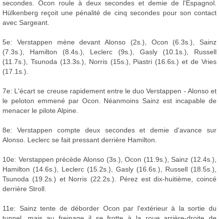
secondes. Ocon roule à deux secondes et demie de l'Espagnol.
Hülkenberg reçoit une pénalité de cinq secondes pour son contact
avec Sargeant.
5e: Verstappen mène devant Alonso (2s.), Ocon (6.3s.), Sainz
(7.3s.), Hamilton (8.4s.), Leclerc (9s.), Gasly (10.1s.), Russell
(11.7s.), Tsunoda (13.3s.), Norris (15s.), Piastri (16.6s.) et de Vries
(17.1s.).
7e: L'écart se creuse rapidement entre le duo Verstappen - Alonso et
le peloton emmené par Ocon. Néanmoins Sainz est incapable de
menacer le pilote Alpine.
8e: Verstappen compte deux secondes et demie d'avance sur
Alonso. Leclerc se fait pressant derrière Hamilton.
10e: Verstappen précède Alonso (3s.), Ocon (11.9s.), Sainz (12.4s.),
Hamilton (14.6s.), Leclerc (15.2s.), Gasly (16.6s.), Russell (18.5s.),
Tsunoda (19.2s.) et Norris (22.2s.). Pérez est dix-huitième, coincé
derrière Stroll.
11e: Sainz tente de déborder Ocon par l'extérieur à la sortie du
tunnel, mais au freinage il se frotte à la roue arrière-droite de