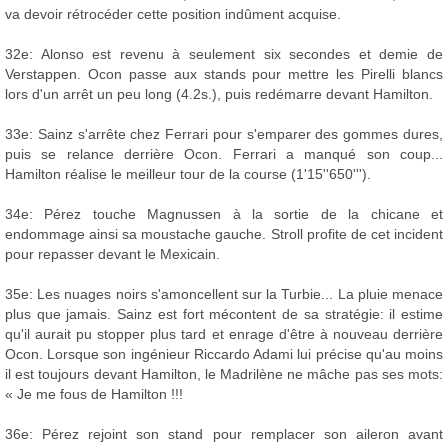
va devoir rétrocéder cette position indûment acquise.
32e: Alonso est revenu à seulement six secondes et demie de
Verstappen. Ocon passe aux stands pour mettre les Pirelli blancs
lors d'un arrêt un peu long (4.2s.), puis redémarre devant Hamilton.
33e: Sainz s'arrête chez Ferrari pour s'emparer des gommes dures,
puis se relance derrière Ocon. Ferrari a manqué son coup...
Hamilton réalise le meilleur tour de la course (1'15''650''').
34e: Pérez touche Magnussen à la sortie de la chicane et
endommage ainsi sa moustache gauche. Stroll profite de cet incident
pour repasser devant le Mexicain.
35e: Les nuages noirs s'amoncellent sur la Turbie... La pluie menace
plus que jamais. Sainz est fort mécontent de sa stratégie: il estime
qu'il aurait pu stopper plus tard et enrage d'être à nouveau derrière
Ocon. Lorsque son ingénieur Riccardo Adami lui précise qu'au moins
il est toujours devant Hamilton, le Madrilène ne mâche pas ses mots:
« Je me fous de Hamilton !!!
36e: Pérez rejoint son stand pour remplacer son aileron avant