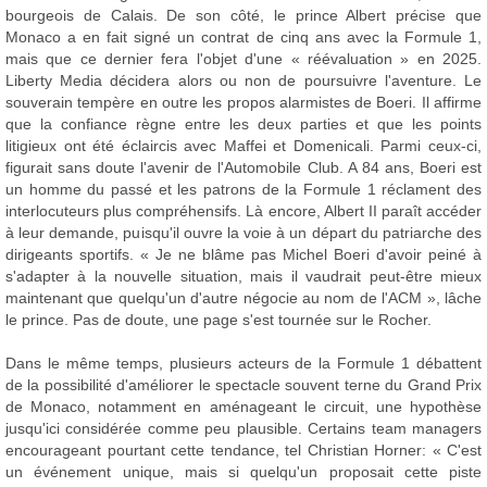
bourgeois de Calais. De son côté, le prince Albert précise que
Monaco a en fait signé un contrat de cinq ans avec la Formule 1,
mais que ce dernier fera l'objet d'une « réévaluation » en 2025.
Liberty Media décidera alors ou non de poursuivre l'aventure. Le
souverain tempère en outre les propos alarmistes de Boeri. Il affirme
que la confiance règne entre les deux parties et que les points
litigieux ont été éclaircis avec Maffei et Domenicali. Parmi ceux-ci,
figurait sans doute l'avenir de l'Automobile Club. A 84 ans, Boeri est
un homme du passé et les patrons de la Formule 1 réclament des
interlocuteurs plus compréhensifs. Là encore, Albert II paraît accéder
à leur demande, puisqu'il ouvre la voie à un départ du patriarche des
dirigeants sportifs. « Je ne blâme pas Michel Boeri d'avoir peiné à
s'adapter à la nouvelle situation, mais il vaudrait peut-être mieux
maintenant que quelqu'un d'autre négocie au nom de l'ACM », lâche
le prince. Pas de doute, une page s'est tournée sur le Rocher.
Dans le même temps, plusieurs acteurs de la Formule 1 débattent
de la possibilité d'améliorer le spectacle souvent terne du Grand Prix
de Monaco, notamment en aménageant le circuit, une hypothèse
jusqu'ici considérée comme peu plausible. Certains team managers
encourageant pourtant cette tendance, tel Christian Horner: « C'est
un événement unique, mais si quelqu'un proposait cette piste