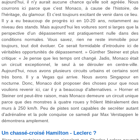
aujourd'hui, il n'y aurait aucune chance qu'elle soit agréée. Nous
courrons ici parce que c'est Monaco, à cause de l'histoire, de
l'héritage, du glamour. Et c'est toujours excitant de venir dans ce lieu.
Il y a eu beaucoup de progrès ici en 10-20 ans, notamment au
niveau des stands. Mais aujourd'hui les voitures sont si larges que la
perspective d'un dépassement est pratiquement nulle dans des
conditions normales. Vous savez, rien ne reste immobile pour
toujours, tout doit évoluer. Ce serait formidable d'introduire ici de
véritables opportunités de dépassement. » Günther Steiner est plus
critique: « Je pense que les temps ont changé. Jadis, Monaco était
un circuit exceptionnel, le seul à se dérouler en centre-ville.
Aujourd'hui, nous avons plusieurs circuits urbains et certains sont
très bons. Il y a Vegas qui arrive. Nous avons Singapour en
nocturne. Donc, Monaco doit proposer des choses pour que nous
voulions revenir ici, car il y a beaucoup d'alternatives. » Horner et
Steiner ont peut-être raison, mais Monaco demeure un circuit unique
parce que des monstres à quatre roues y frôlent littéralement des
murs à 250 km/h. Peu de pistes sont capables de secréter autant
d'adrénaline et la pole conquise ce samedi par Max Verstappen le
démontrera amplement.
Un chassé-croisé Hamilton - Leclerc ?