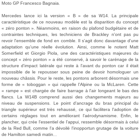
Moto GP Francesco Bagnaia.
Mercedes lance ici la version « B » de sa W14. La principale
caractéristique de ce nouveau modèle est la disparition du concept
« zéro ponton ». Néanmoins, en raison du plafond budgétaire et de
contraintes techniques, les techniciens de Brackley n'ont pas pu
revoir l'ensemble de fond en comble. Il s'agit donc davantage d'une
adaptation qu'une réelle évolution. Ainsi, comme le notent Matt
Somerfield et Giorgio Piola, une des caractéristiques majeures du
concept « zéro ponton » a été conservé, à savoir le carénage de la
structure d'impact latérale qui reste à l'avant du ponton car il était
impossible de le repousser sous peine de devoir homologuer un
nouveau châssis. Pour le reste, les pontons arborent désormais une
forme de « toboggan » qui rappelle l'Alpine ou la McLaren. Cette
« rampe » est chargée de faire barrage à l'air longeant le bas des
flancs. La W14B comprend aussi des changements majeurs au
niveau de suspensions. Le point d'ancrage du bras principal du
triangle supérieur est très rehaussé, ce qui facilitera l'adoption de
certains réglages tout en améliorant l'aérodynamisme. Enfin, le
plancher, qui crée l'essentiel de l'appui, ressemble désormais à celui
de la Red Bull, comme l'a dévoilé l'inopportun grutage de la voiture
de Hamilton samedi matin...