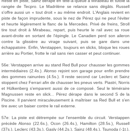
Resté en piste, Sainz dérape en tête-à-queue à Mirabeau et tutoie la
rangée de Tecpro. Le Madrilène se relance sans dégâts. Russell
s'offre aussi un « tout droit » au même endroit. L'Anglais revient en
piste de façon imprudente, sous le nez de Pérez qui ne peut l'éviter
et heurte légèrement le flanc de la Mercedes. Privé de freins, Stroll
tire tout droit à Mirabeau, repart, puis heurte le rail avec sa roue
avant-droite en sortant de l'épingle. Le Canadien perd son aileron
contre la glissière au virage suivant, puis se gare dans une
échappatoire. Enfin, Verstappen, toujours en slicks, bloque les roues
arrière au Portier, frotte le rail sans rien casser et peut continuer.
56e: Verstappen arrive au stand Red Bull pour chausser les gommes
intermédiaires (2.4s.). Alonso rejoint son garage pour enfin prendre
des gommes rainurées (4.5s.). Il reste second car Leclerc et Sainz
stoppent chez Ferrari afin de chausser les pneus verts. Piastri, Norris
et Hülkenberg s'emparent aussi de ce composé. Seul le téméraire
Magnussen reste en slick... Pérez dérape dans le second S de la
Piscine. Il parvient miraculeusement à maîtriser sa Red Bull et s'en
tire avec un baiser contre le rail externe.
57e: La piste est détrempée sur l'ensemble du circuit. Verstappen
précède Alonso (22.6s.), Ocon (26.4s.), Hamilton (28.5s.), Russell
(37s.), Leclerc (43.3s.), Gasly (44.2s.), Sainz (48.4s.), Tsunoda (-1t.),