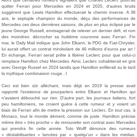
Alors que certaines rumeurs signalent que Charles Leclerc pourrait
quitter Ferrari pour Mercedes en 2024 et 2025, d'autres bruits
suggèrent que Lewis Hamilton effectuerait le chemin inverse. A 38
ans, le septuple champion du monde, déçu des performances de
Mercedes ces deux dernières saisons, de plus en plus éclipsé par le
jeune George Russell, envisagerait de relever un dernier défi, et non
des moindres: décrocher sa huitième couronne avec Ferrari. Fin
mai, le Daily Mail indique que John Elkann, le PDG de Fiat-Chrysler,
lui aurait offert un contrat mirobolant de 46 millions d'euros par an !
En échange, Ferrari serait prête à libérer Leclerc pour que celui-ci
remplace Hamilton chez Mercedes. Ainsi, Leclerc cohabiterait en gris
avec George Russel en 2024 tandis que Hamilton enfilerait su le tard
la mythique combinaison rouge...l
Ceci est bien sûr alléchant, mais déjà en 2019 la presse avait
rapporté l'existence de pourparlers entre Elkann et Hamilton qui
n'avaient débouché sur rien. D'autre part, les journaux italiens, fort
peu hamiltoniens, ne croient guère à cette rumeur et y voient un
biais de Ferrari afin de mettre la pression sur Leclerc. En tout cas, à
Monaco, tout le monde dément, comme de juste. Hamilton précise
même être « très proche » de renouveler son contrat avec Mercedes
qui prendra fin cette année. Toto Wolff dénonce des rumeurs
« déstabilisantes » lancées par « quelqu'un » dans les médias.