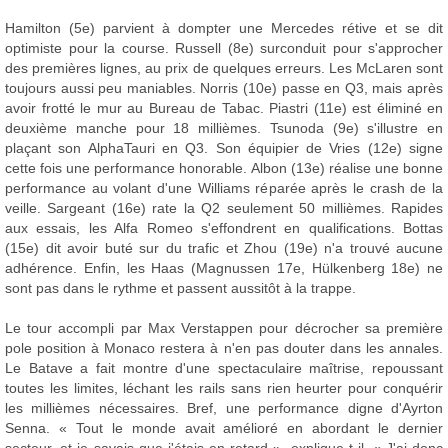
Hamilton (5e) parvient à dompter une Mercedes rétive et se dit
optimiste pour la course. Russell (8e) surconduit pour s'approcher
des premières lignes, au prix de quelques erreurs. Les McLaren sont
toujours aussi peu maniables. Norris (10e) passe en Q3, mais après
avoir frotté le mur au Bureau de Tabac. Piastri (11e) est éliminé en
deuxième manche pour 18 millièmes. Tsunoda (9e) s'illustre en
plaçant son AlphaTauri en Q3. Son équipier de Vries (12e) signe
cette fois une performance honorable. Albon (13e) réalise une bonne
performance au volant d'une Williams réparée après le crash de la
veille. Sargeant (16e) rate la Q2 seulement 50 millièmes. Rapides
aux essais, les Alfa Romeo s'effondrent en qualifications. Bottas
(15e) dit avoir buté sur du trafic et Zhou (19e) n'a trouvé aucune
adhérence. Enfin, les Haas (Magnussen 17e, Hülkenberg 18e) ne
sont pas dans le rythme et passent aussitôt à la trappe.
Le tour accompli par Max Verstappen pour décrocher sa première
pole position à Monaco restera à n'en pas douter dans les annales.
Le Batave a fait montre d'une spectaculaire maîtrise, repoussant
toutes les limites, léchant les rails sans rien heurter pour conquérir
les millièmes nécessaires. Bref, une performance digne d'Ayrton
Senna. « Tout le monde avait amélioré en abordant le dernier