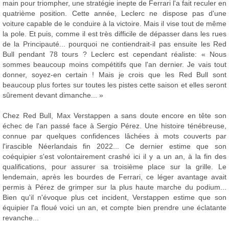
main pour triompher, une stratégie inepte de Ferrari l'a fait reculer en
quatrième position. Cette année, Leclerc ne dispose pas d'une
voiture capable de le conduire à la victoire. Mais il vise tout de même
la pole. Et puis, comme il est très difficile de dépasser dans les rues
de la Principauté... pourquoi ne contiendrait-il pas ensuite les Red
Bull pendant 78 tours ? Leclerc est cependant réaliste: « Nous
sommes beaucoup moins compétitifs que l'an dernier. Je vais tout
donner, soyez-en certain ! Mais je crois que les Red Bull sont
beaucoup plus fortes sur toutes les pistes cette saison et elles seront
sûrement devant dimanche... »
Chez Red Bull, Max Verstappen a sans doute encore en tête son
échec de l'an passé face à Sergio Pérez. Une histoire ténébreuse,
connue par quelques confidences lâchées à mots couverts par
l'irascible Néerlandais fin 2022... Ce dernier estime que son
coéquipier s'est volontairement crashé ici il y a un an, à la fin des
qualifications, pour assurer sa troisième place sur la grille. Le
lendemain, après les bourdes de Ferrari, ce léger avantage avait
permis à Pérez de grimper sur la plus haute marche du podium...
Bien qu'il n'évoque plus cet incident, Verstappen estime que son
équipier l'a floué voici un an, et compte bien prendre une éclatante
revanche...