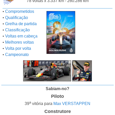
78 voltas x 3.337 km - 260.286 km
•
Comprometidos
•
Qualificação
•
Grelha de partida
•
Classificação
•
Voltas em cabeça
•
Melhores voltas
•
Volta por volta
•
Campeonato
Sabiam-no?
Piloto
a
39
vitória para
Max VERSTAPPEN
Construtore