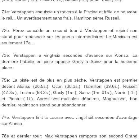
71e: Verstappen esquisse un travers à la Piscine et frôle de nouveau
le rail... Un avertissement sans frais. Hamilton sème Russell.
72e: Pérez concède un second tour à Verstappen et rejoint son
stand pour rebasculer sur les pneus intermédiaires. Le Mexicain est
seulement 17e...
73e: Verstappen a vingt-six secondes d'avance sur Alonso. La
dernière bataille en piste oppose Gasly à Sainz pour la huitième
place.
75e: La piste est de plus en plus sèche. Verstappen est premier
devant Alonso (26.5s.), Ocon (38.1s.), Hamilton (39.6s.), Russell
(47.3s.), Leclerc (58.3s.), Gasly (1m.), Sainz (1m. 01s.), Norris (-1t.)
et Piastri (-1t.). Après ses multiples déboires, Magnussen, bon
dernier, rejoint son stand pour abandonner.
77e: Verstappen finit la course avec vingt-huit secondes d'avantage
sur Alonso.
78e et dernier tour: Max Verstappen remporte son second Grand