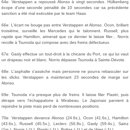
64e: Verstappen a repoussé Alonso à vingt secondes. Hülkenberg
écope d'une seconde pénalité de 10 secondes car sa précédente
sanction a été mal exécutée par le team Haas.
66e: L'écart ne bouge pas entre Verstappen et Alonso. Ocon, brillant
troisième, surveille les Mercedes qui le talonnent. Russell, plus
rapide que Hamilton, aimerait que ce dernier le laisse filer... Norris
recolle à Tsunoda qui compose avec des freins défectueux.
67e: Gasly effectue un tout-droit à la chicane du Port, ce qui lui vaut
un drapeau noir et blanc. Norris dépasse Tsunoda à Sainte-Dévote.
68e: L'asphalte s'assèche mais personne ne pourra rebasculer sur
les slicks. Verstappen a maintenant 23 secondes de marge sur
Alonso.
69e: Tsunoda n'a presque plus de freins. Il laisse filer Piastri, puis
dérape vers l'échappatoire à Mirabeau. Le Japonais parvient à
rejoindre la piste mais perd de nombreuses positions.
70e: Verstappen devance Alonso (24.6s.), Ocon (41.6s.), Hamilton
(43.6s.), Russell (45.5s.), Leclerc (56.8s.), Gasly (59.4s.), Sainz
(1m.), Norris (-1t.), Piastri (-1t.), Bottas (-1t.) et de Vries (-1t.).