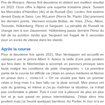
Prix de Monaco. Alonso finit deuxième et obtient son meilleur résultat
en 2023. Ocon offre à Alpine une superbe troisième place. Suivent
les Mercedes d'Hamilton (4e) et de Russell (5e). Leclerc finit sixième
devant Gasly et Sainz. Les McLaren (Norris 9e, Piastri 10e) prennent
les derniers points. Viennent ensuite Bottas, de Vries, Zhou, Albon,
Tsunoda, Hülkenberg, Pérez et Sargeant. La pénalité de Russell ne
change rien à son classement. Hülkenberg passe derrière Pérez du
fait de sa punition tandis que Sargeant est frappé de 5 secondes
pour un excès de vitesse dans les stands.
Après la course
Pour la deuxième fois après 2021, Max Verstappen est accueilli en
vainqueur par le prince Albert II. Auteur la veille d'une pole position
qui fera date, le Néerlandais a accompli un parcours presque sans
faute malgré les conditions de piste changeantes. « La première
partie de la course fut difficile car j'étais en pneus médiums et Alonso
en pneus durs », conte-t-il. « On ne voulait pas faire un premier
relais si long mais il a bien fallu car la pluie arrivait. Mes pneus ont
subi du graining, et même si j'ai pu maîtriser la situation, ce n'était
pas confortable à piloter. Puis il s'est mis à pleuvoir de plus en plus
fort et je suis passé en pneus intermédiaires. J'étais alors très
prudent mais j'ai heurté quelques barrières. Au Portier, le mur m'a en