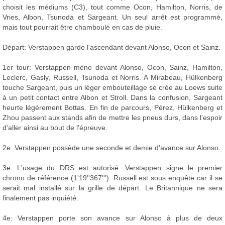
choisit les médiums (C3), tout comme Ocon, Hamilton, Norris, de
Vries, Albon, Tsunoda et Sargeant. Un seul arrêt est programmé,
mais tout pourrait être chamboulé en cas de pluie.
Départ: Verstappen garde l'ascendant devant Alonso, Ocon et Sainz.
1er tour: Verstappen mène devant Alonso, Ocon, Sainz, Hamilton,
Leclerc, Gasly, Russell, Tsunoda et Norris. A Mirabeau, Hülkenberg
touche Sargeant, puis un léger embouteillage se crée au Loews suite
à un petit contact entre Albon et Stroll. Dans la confusion, Sargeant
heurte légèrement Bottas. En fin de parcours, Pérez, Hülkenberg et
Zhou passent aux stands afin de mettre les pneus durs, dans l'espoir
d'aller ainsi au bout de l'épreuve.
2e: Verstappen possède une seconde et demie d'avance sur Alonso.
3e: L'usage du DRS est autorisé. Verstappen signe le premier
chrono de référence (1'19''367'''). Russell est sous enquête car il se
serait mal installé sur la grille de départ. Le Britannique ne sera
finalement pas inquiété.
4e: Verstappen porte son avance sur Alonso à plus de deux