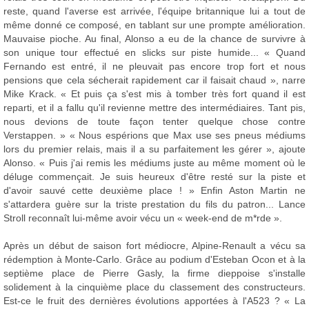
reste, quand l'averse est arrivée, l'équipe britannique lui a tout de
même donné ce composé, en tablant sur une prompte amélioration.
Mauvaise pioche. Au final, Alonso a eu de la chance de survivre à
son unique tour effectué en slicks sur piste humide... « Quand
Fernando est entré, il ne pleuvait pas encore trop fort et nous
pensions que cela sécherait rapidement car il faisait chaud », narre
Mike Krack. « Et puis ça s'est mis à tomber très fort quand il est
reparti, et il a fallu qu'il revienne mettre des intermédiaires. Tant pis,
nous devions de toute façon tenter quelque chose contre
Verstappen. » « Nous espérions que Max use ses pneus médiums
lors du premier relais, mais il a su parfaitement les gérer », ajoute
Alonso. « Puis j'ai remis les médiums juste au même moment où le
déluge commençait. Je suis heureux d'être resté sur la piste et
d'avoir sauvé cette deuxième place ! » Enfin Aston Martin ne
s'attardera guère sur la triste prestation du fils du patron... Lance
Stroll reconnaît lui-même avoir vécu un « week-end de m*rde ».
Après un début de saison fort médiocre, Alpine-Renault a vécu sa
rédemption à Monte-Carlo. Grâce au podium d'Esteban Ocon et à la
septième place de Pierre Gasly, la firme dieppoise s'installe
solidement à la cinquième place du classement des constructeurs.
Est-ce le fruit des dernières évolutions apportées à l'A523 ? « La