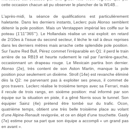
cette occasion chacun ait pu observer le plancher de la W14B...
L'après-midi, la séance de qualifications est particulièrement
haletante. Dans les derniers instants, Leclerc puis Alonso semblent
détenir la pole position. Mais un Verstappen impérial les coiffe sur le
poteau (1'11''365'''). Le Hollandais réalise un vrai exploit: en retard
de 2/10es à l'issue du second secteur, il lèche le rail à deux reprises
dans les derniers mètres mais arrache cette splendide pole position.
Sur l'autre Red Bull, Pérez commet l'irréparable en Q1: il perd le train
arrière de sa RB19 et heurte rudement le rail par l'arrière-gauche,
occasionnant un drapeau rouge. Le Mexicain partira bon dernier.
Alonso (2e), très content de son Aston Martin, manque la pole
position pour seulement un dixième. Stroll (14e) est revanche éliminé
dès la Q2: ne parvenant pas à exploiter ses pneus, il commet de
gros travers. Leclerc réalise le troisième temps avec sa Ferrari, mais
il recule de trois rangs, en sixième position: mal informé par son
équipe sur la situation en piste, il a gêné Norris sous le tunnel. Son
équipier Sainz (4e) prétend être tombé sur du trafic. Ocon,
quatrième temps, obtient une très belle troisième place au volant
d'une Alpine-Renault revigorée, et ce en dépit d'une touchette. Gasly
(7e) estime pour sa part que son équipe a accompli « un grand pas
en avant ».