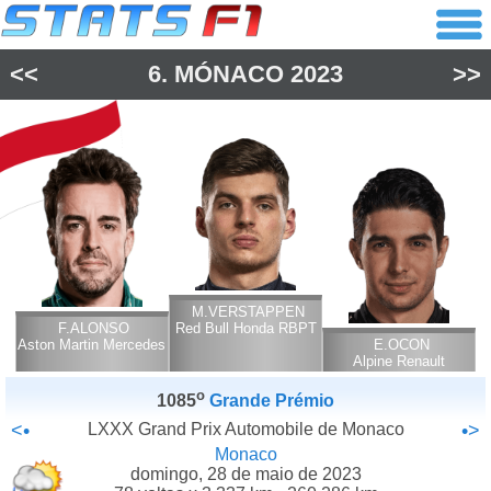
<<
6.
MÓNACO
2023
>>
M.VERSTAPPEN
F.ALONSO
Red Bull Honda RBPT
Aston Martin Mercedes
E.OCON
Alpine Renault
o
1085
Grande Prémio
<•
LXXX Grand Prix Automobile de Monaco
•>
Monaco
domingo, 28 de maio de 2023