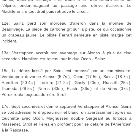
l'Alpine, endommageant au passage une dérive d'aileron. Le
Madrilène tire tout droit puis retrouve le circuit.
12e: Sainz perd son morceau d'aileron dans la montée de
Beaurivage. La pièce de carbone gît sur la piste, ce qui occasionne
un drapeau jaune. Le pilote Ferrari demeure en piste malgré cet
incident.
13e: Verstappen accroît son avantage sur Alonso à plus de cinq
secondes. Hamilton est revenu sur le duo Ocon - Sainz.
15e: Le débris laissé par Sainz est ramassé par un commissaire.
Verstappen devance Alonso (5.7s.), Ocon (17.5s.), Sainz (18.7s.),
Hamilton (20.4s.), Leclerc (21.2s.), Gasly (23s.), Russell (25s.),
Tsunoda (29.5s.), Norris (33s.), Piastri (36s.) et de Vries (37s.).
Pérez roule toujours derrière Stroll.
17e: Sept secondes et demie séparent Verstappen et Alonso. Sainz
se voit adresser le drapeau noir et blanc, un avertissement après sa
touchette avec Ocon. Magnussen double Sargeant au forceps à
Massenet. Stroll et Pérez en profitent pour se défaire de l'Américain
à la Rascasse.