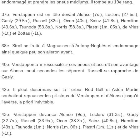
endommagé et prendre les pneus médiums. Il tombe au 19e rang.
37e: Verstappen est en tête devant Alonso (7s.), Leclerc (27.5s.),
Gasly (29.5s.), Russell (32s.), Ocon (40s.), Sainz (41.8s.), Hamilton
(43.6s.), Tsunoda (53.8s.), Norris (58.3s.), Piastri (1m. 05s.), de Vries
(-1t.) et Bottas (-1t.).
38e: Stroll se frotte à Magnussen à Antony Noghès et endommage
ainsi quelque peu son aileron avant.
40e: Verstappen a « ressuscité » ses pneus et accroît son avantage
sur Alonso: neuf secondes les séparent. Russell se rapproche de
Gasly.
42e: Il pleut désormais sur la Turbie. Red Bull et Aston Martin
souhaitent repousser les pit-stops de Verstappen et d'Alonso jusqu'à
l'averse, a priori inévitable.
43e: Verstappen devance Alonso (9s.), Leclerc (31.3s.), Gasly
(32.7s.), Russell (33.9s.), Ocon (38.3s.), Sainz (40.8s.), Hamilton
(43s.), Tsunoda (1m.), Norris (1m. 06s.), Piastri (1m. 11s.) et de Vries
(-1t.).