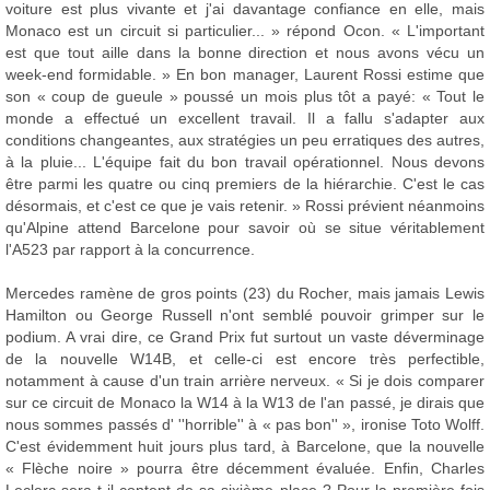
voiture est plus vivante et j'ai davantage confiance en elle, mais
Monaco est un circuit si particulier... » répond Ocon. « L'important
est que tout aille dans la bonne direction et nous avons vécu un
week-end formidable. » En bon manager, Laurent Rossi estime que
son « coup de gueule » poussé un mois plus tôt a payé: « Tout le
monde a effectué un excellent travail. Il a fallu s'adapter aux
conditions changeantes, aux stratégies un peu erratiques des autres,
à la pluie... L'équipe fait du bon travail opérationnel. Nous devons
être parmi les quatre ou cinq premiers de la hiérarchie. C'est le cas
désormais, et c'est ce que je vais retenir. » Rossi prévient néanmoins
qu'Alpine attend Barcelone pour savoir où se situe véritablement
l'A523 par rapport à la concurrence.
Mercedes ramène de gros points (23) du Rocher, mais jamais Lewis
Hamilton ou George Russell n'ont semblé pouvoir grimper sur le
podium. A vrai dire, ce Grand Prix fut surtout un vaste déverminage
de la nouvelle W14B, et celle-ci est encore très perfectible,
notamment à cause d'un train arrière nerveux. « Si je dois comparer
sur ce circuit de Monaco la W14 à la W13 de l'an passé, je dirais que
nous sommes passés d' ''horrible'' à « pas bon'' », ironise Toto Wolff.
C'est évidemment huit jours plus tard, à Barcelone, que la nouvelle
« Flèche noire » pourra être décemment évaluée. Enfin, Charles