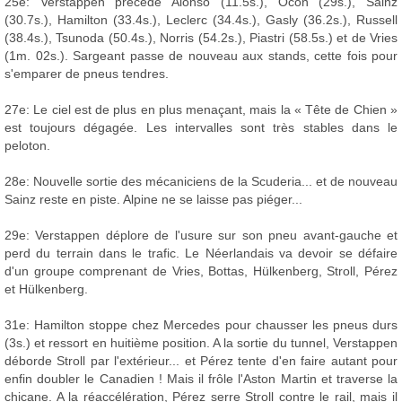
25e: Verstappen précède Alonso (11.5s.), Ocon (29s.), Sainz
(30.7s.), Hamilton (33.4s.), Leclerc (34.4s.), Gasly (36.2s.), Russell
(38.4s.), Tsunoda (50.4s.), Norris (54.2s.), Piastri (58.5s.) et de Vries
(1m. 02s.). Sargeant passe de nouveau aux stands, cette fois pour
s'emparer de pneus tendres.
27e: Le ciel est de plus en plus menaçant, mais la « Tête de Chien »
est toujours dégagée. Les intervalles sont très stables dans le
peloton.
28e: Nouvelle sortie des mécaniciens de la Scuderia... et de nouveau
Sainz reste en piste. Alpine ne se laisse pas piéger...
29e: Verstappen déplore de l'usure sur son pneu avant-gauche et
perd du terrain dans le trafic. Le Néerlandais va devoir se défaire
d'un groupe comprenant de Vries, Bottas, Hülkenberg, Stroll, Pérez
et Hülkenberg.
31e: Hamilton stoppe chez Mercedes pour chausser les pneus durs
(3s.) et ressort en huitième position. A la sortie du tunnel, Verstappen
déborde Stroll par l'extérieur... et Pérez tente d'en faire autant pour
enfin doubler le Canadien ! Mais il frôle l'Aston Martin et traverse la
chicane. A la réaccélération, Pérez serre Stroll contre le rail, mais il