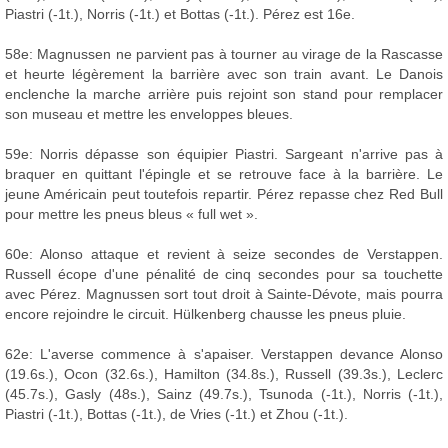
Piastri (-1t.), Norris (-1t.) et Bottas (-1t.). Pérez est 16e.
58e: Magnussen ne parvient pas à tourner au virage de la Rascasse
et heurte légèrement la barrière avec son train avant. Le Danois
enclenche la marche arrière puis rejoint son stand pour remplacer
son museau et mettre les enveloppes bleues.
59e: Norris dépasse son équipier Piastri. Sargeant n'arrive pas à
braquer en quittant l'épingle et se retrouve face à la barrière. Le
jeune Américain peut toutefois repartir. Pérez repasse chez Red Bull
pour mettre les pneus bleus « full wet ».
60e: Alonso attaque et revient à seize secondes de Verstappen.
Russell écope d'une pénalité de cinq secondes pour sa touchette
avec Pérez. Magnussen sort tout droit à Sainte-Dévote, mais pourra
encore rejoindre le circuit. Hülkenberg chausse les pneus pluie.
62e: L'averse commence à s'apaiser. Verstappen devance Alonso
(19.6s.), Ocon (32.6s.), Hamilton (34.8s.), Russell (39.3s.), Leclerc
(45.7s.), Gasly (48s.), Sainz (49.7s.), Tsunoda (-1t.), Norris (-1t.),
Piastri (-1t.), Bottas (-1t.), de Vries (-1t.) et Zhou (-1t.).