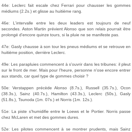
44e: Leclerc fait escale chez Ferrari pour chausser les gommes
médiums (2.2s.) et glisse au huitième rang.
46e: L'intervalle entre les deux leaders est toujours de neuf
secondes. Aston Martin prévient Alonso que son relais pourrait être
prolongé d'encore quinze tours, si la pluie ne se manifeste pas.
47e: Gasly chausse à son tour les pneus médiums et se retrouve en
huitième position, derrière Leclerc.
49e: Les parapluies commencent à s'ouvrir dans les tribunes: il pleut
sur le front de mer. Mais pour l'heure, personne n'ose encore entrer
aux stands, car quel type de gommes choisir ?
50e: Verstappen précède Alonso (8.7s.), Russell (35.7s.), Ocon
(38.3s.), Sainz (40.7s.), Hamilton (43.3s.), Leclerc (50s.), Gasly
(51.8s.), Tsunoda (1m. 07s.) et Norris (1m. 12s.).
51e: La piste s'humidifie entre le Loews et le Portier. Norris passe
chez McLaren et met des gommes dures.
52e: Les pilotes commencent à se montrer prudents, mais Sainz