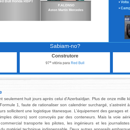
ed Bull Honda RBPT
•
Volta
F.ALONSO
•
Camp
Aston Martin Mercedes
Sabiam-no?
Construtore
a
97
vitória para
Red Bull
e
t seulement huit jours après celui d'Azerbaïdjan. Plus de onze mille 
 Formule 1, faute de rationaliser son calendrier surchargé, s'astreint 
urs sollicitent une logistique titanesque. L'équipement des garages et 
simples décors) sont convoyés par des conteneurs. Mais la voie aéri
r commercial transporte les pilotes, les ingénieurs et les journalis
 du matériel technique indispensable. Deux autres appareils embarq