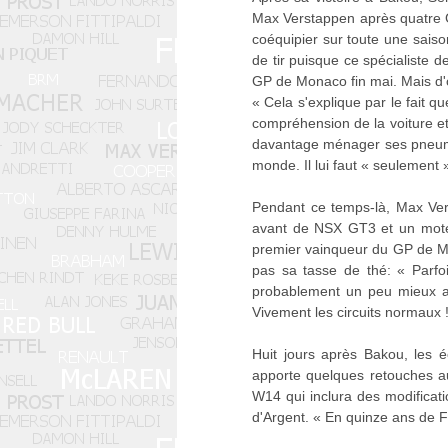
Max Verstappen après quatre G
coéquipier sur toute une saiso
de tir puisque ce spécialiste d
GP de Monaco fin mai. Mais d'où
« Cela s'explique par le fait q
compréhension de la voiture et 
davantage ménager ses pneumat
monde. Il lui faut « seulement 
Pendant ce temps-là, Max Ver
avant de NSX GT3 et un moteur
premier vainqueur du GP de Mia
pas sa tasse de thé: « Parfoi
probablement un peu mieux au
Vivement les circuits normaux 
Huit jours après Bakou, les 
apporte quelques retouches au
W14 qui inclura des modificat
d'Argent. « En quinze ans de F1