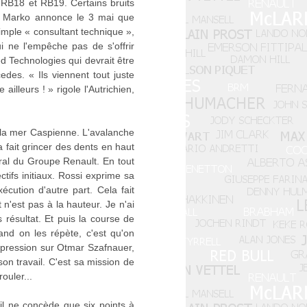
 RB18 et RB19. Certains bruits
ut Marko annonce le 3 mai que
imple « consultant technique »,
i ne l'empêche pas de s'offrir
d Technologies qui devrait être
es. « Ils viennent tout juste
illeurs ! » rigole l'Autrichien,
 la mer Caspienne. L'avalanche
fait grincer des dents en haut
éral du Groupe Renault. En tout
ctifs initiaux. Rossi exprime sa
ution d'autre part. Cela fait
n'est pas à la hauteur. Je n'ai
résultat. Et puis la course de
nd on les répète, c'est qu'on
a pression sur Otmar Szafnauer,
on travail. C'est sa mission de
ouler...
il ne concède que six points à