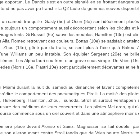
 opportun. Le Danois s'est en outre signalé en se frottant dangere
étend ne pas avoir pu franchir la Q2 faute de gommes neuves disponibl
n un samedi tranquille: Gasly (5e) et Ocon (8e) sont idéalement placés 
toujours un comportement aussi déconcertant selon les circuits et l
s virages lents. Si Russell (6e) sauve les meubles, Hamilton (13e) est él
Alfa Romeo retrouvent des couleurs. Bottas (10e) se satisfait d'atteindr
. Zhou (14e), gêné par du trafic, se sent plus à l'aise qu'à Bakou
une Williams un peu instable. Son équipier Sargeant (20e) ne brill
tièmes. Les AlphaTauri souffrent d'un grave sous-virage. De Vries (15
edes (Norris 16e, Piastri 19e) sont particulièrement décevantes et ne
r Miami durant la nuit du samedi au dimanche et lavent complétement
 prédire le comportement des pneumatiques Pirelli. La moitié des pil
Hülkenberg, Hamilton, Zhou, Tsunoda, Stroll et surtout Verstappen 
 usure des médiums de leurs concurrents. Les pilotes McLaren, qui n'
ourse commence sous un ciel couvert et dans une atmosphère moins ch
emière place devant Alonso et Sainz. Magnussen se fait doubler par
son aileron avant contre Stroll tandis que de Vries heurte Norris: t