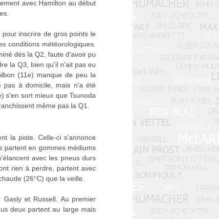
usement avec Hamilton au début
es.
pour inscrire de gros points le
es conditions météorologiques.
iminé dès la Q2, faute d'avoir pu
e la Q3, bien qu'il n'ait pas eu
. Albon (11e) manque de peu la
e pas à domicile, mais n'a été
e) s'en sort mieux que Tsunoda
 franchissent même pas la Q1.
 la piste. Celle-ci s'annonce
otes partent en gommes médiums
s'élancent avec les pneus durs
ont rien à perdre, partent avec
aude (26°C) que la veille.
 Gasly et Russell. Au premier
ous deux partent au large mais