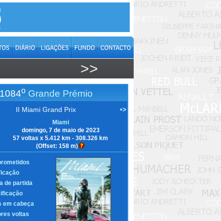
>>
o
1084
Grande Prémio
II Miami Grand Prix
•>
Miami
domingo, 7 de maio de 2023
57 voltas x 5.412 km - 308.326 km
(Offset: 158 m)
rometidos
ficação
a de partida
ificação
s em cabeça
res voltas