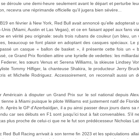
se déroule une demi-heure seulement avant le départ et perturbe leur
ion, recevra une réprimande officielle qu'il jugera bien sévère...
B19 en février à New York, Red Bull avait annoncé qu'elle adopterait un
-Unis (Miami, Austin et Las Vegas), et ce en faisant appel aux fans v
 en vérité peu originale: seuls trois rubans de couleur (un bleu, un 
tes, beaucoup se font plaisir en adoptant des casques spéciaux. Le p
n passé un casque « ballon de basket », il présente cette fois un «
é, ce Grand Prix floridien attire une kyrielle de vedettes: les milliarda
 Federer, les sœurs Venus et Serena Williams, la skieuse Lindsey Von
liste Tommy Hilfiger, la chanteuse Shakira, le producteur Jerry Bruck
cris et Michelle Rodriguez. Accessoirement, on reconnaît aussi u
 Américain à disputer un Grand Prix sur le sol national depuis Alex
enne à Miami puisque le pilote Williams est justement natif de Floride
. Après le GP d'Azerbaïdjan, il a pu ainsi passer deux jours dans sa ma
ndu car ses débuts en F1 sont jusqu'ici tout à fait convenables. S'il n
 cas plus proche de celui-ci que ne le fut son prédécesseur Nicholas Lati
Red Bull Racing arrivait à son terme fin 2023 et les spéculations alla