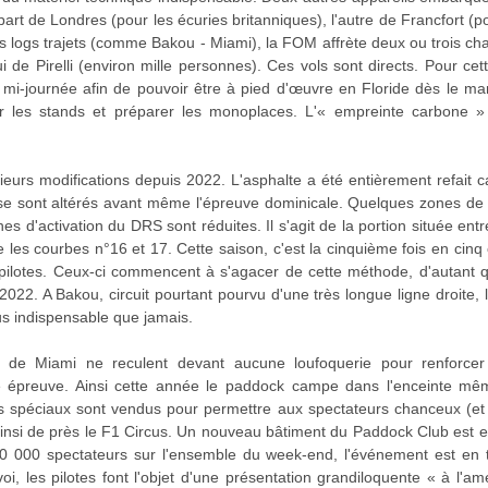
t de Londres (pour les écuries britanniques), l'autre de Francfort (pou
 logs trajets (comme Bakou - Miami), la FOM affrète deux ou trois ch
i de Pirelli (environ mille personnes). Ces vols sont directs. Pour ce
a mi-journée afin de pouvoir être à pied d'œuvre en Floride dès le ma
ler les stands et préparer les monoplaces. L'« empreinte carbone 
sieurs modifications depuis 2022. L'asphalte a été entièrement refait
t se sont altérés avant même l'épreuve dominicale. Quelques zones d
nes d'activation du DRS sont réduites. Il s'agit de la portion située entr
re les courbes n°16 et 17. Cette saison, c'est la cinquième fois en cin
 pilotes. Ceux-ci commencent à s'agacer de cette méthode, d'autant
2022. A Bakou, circuit pourtant pourvu d'une très longue ligne droite,
lus indispensable que jamais.
de Miami ne reculent devant aucune loufoquerie pour renforcer l
e épreuve. Ainsi cette année le paddock campe dans l'enceinte m
ets spéciaux sont vendus pour permettre aux spectateurs chanceux (et f
insi de près le F1 Circus. Un nouveau bâtiment du Paddock Club est en 
0 000 spectateurs sur l'ensemble du week-end, l'événement est en t
i, les pilotes font l'objet d'une présentation grandiloquente « à l'am