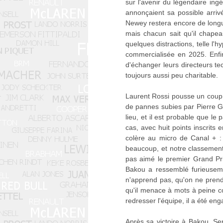
sur l'avenir du légendaire in
annonçaient sa possible arri
Newey restera encore de longue
mais chacun sait qu'il chapea
quelques distractions, telle l
commercialisée en 2025. Enfi
d'échanger leurs directeurs tec
toujours aussi peu charitable.
Laurent Rossi pousse un coup 
de pannes subies par Pierre G
lieu, et il est probable que l
cas, avec huit points inscrits 
colère au micro de Canal + :
beaucoup, et notre classement 
pas aimé le premier Grand Pri
Bakou a ressemblé furieuseme
n'apprend pas, qu'on ne prend 
qu'il menace à mots à peine co
redresser l'équipe, il a été eng
Après sa victoire à Bakou, Se