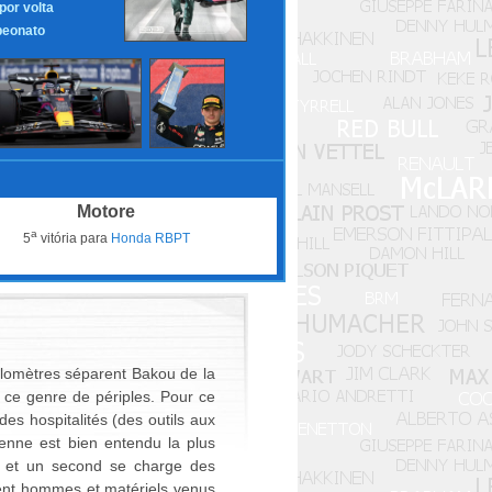
 por volta
eonato
Motore
a
5
vitória para
Honda RBPT
kilomètres séparent Bakou de la
à ce genre de périples. Pour ce
des hospitalités (des outils aux
enne est bien entendu la plus
tes et un second se charge des
uent hommes et matériels venus