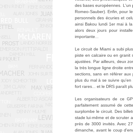
des bases européennes. L'un par
Romeo-Sauber). Enfin, pour les
personnels des écuries et celu
ainsi Bakou lundi 1er mai à l
alors deux jours pour instal
importante...
Le circuit de Miami a subi plu
piste en calcaire ou en grani
ajustées. Par ailleurs, deux zo
la très longue ligne droite ent
sections, sans en référer aux
plus du mal à se suivre qu'en 
fort rares... et le DRS paraît p
Les organisateurs de ce GP 
parfaitement assumé de cett
surplombe le circuit. Des bill
stade lui-même et de scruter a
près de 3000 invités. Avec 27
dimanche, avant le coup d'envo