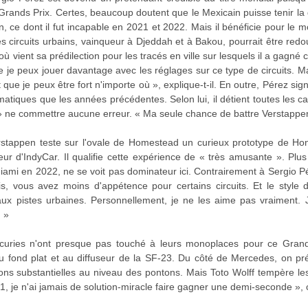
rands Prix. Certes, beaucoup doutent que le Mexicain puisse tenir la
n, ce dont il fut incapable en 2021 et 2022. Mais il bénéficie pour le 
es circuits urbains, vainqueur à Djeddah et à Bakou, pourrait être red
 vient sa prédilection pour les tracés en ville sur lesquels il a gagné c
ue je peux jouer davantage avec les réglages sur ce type de circuits. 
que je peux être fort n'importe où », explique-t-il. En outre, Pérez sign
iques que les années précédentes. Selon lui, il détient toutes les c
» ne commettre aucune erreur. « Ma seule chance de battre Verstappen es
stappen teste sur l'ovale de Homestead un curieux prototype de H
 d'IndyCar. Il qualifie cette expérience de « très amusante ». Plus
mi en 2022, ne se voit pas dominateur ici. Contrairement à Sergio Pé
s, vous avez moins d'appétence pour certains circuits. Et le style
x pistes urbaines. Personnellement, je ne les aime pas vraiment. Je
! »
écuries n'ont presque pas touché à leurs monoplaces pour ce Grand
 fond plat et au diffuseur de la SF-23. Du côté de Mercedes, on pré
ions substantielles au niveau des pontons. Mais Toto Wolff tempère le
, je n'ai jamais de solution-miracle faire gagner une demi-seconde », c