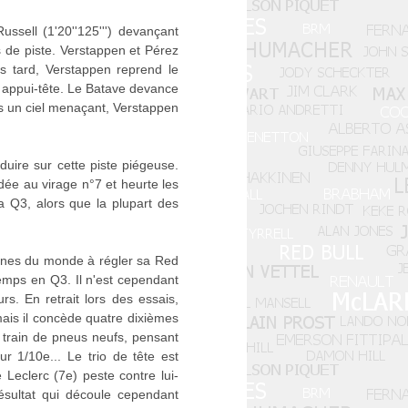
ssell (1'20''125''') devançant
ns de piste. Verstappen et Pérez
 tard, Verstappen reprend le
on appui-tête. Le Batave devance
ous un ciel menaçant, Verstappen
nduire sur cette piste piégeuse.
dée au virage n°7 et heurte les
a Q3, alors que la plupart des
 peines du monde à régler sa Red
temps en Q3. Il n'est cependant
s. En retrait lors des essais,
ais il concède quatre dixièmes
n train de pneus neufs, pensant
r 1/10e... Le trio de tête est
 Leclerc (7e) peste contre lui-
sultat qui découle cependant