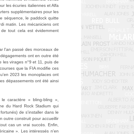
r les écuries italiennes et Alfa
arters supplémentaires pour les
tte séquence, le paddock quitte
rdi matin. Les mécaniciens ont
» de tout cela est évidemment
 car l'an passé des morceaux de
e dégagements ont en outre été
e les virages n°9 et 11, puis de
q courses que la FIA modifie ces
 qu'en 2023 les monoplaces ont
 les dépassements ont été ainsi
e caractère « bling-bling »,
ême du Hard Rock Stadium qui
ortunés) de s'installer dans le
outre construit pour accueillir
out cas un vrai succès. Enfin,
éricaine ». Les intéressés n'en