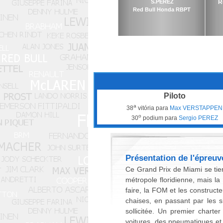
S.PEREZ
R
Red Bull Honda RBPT
Piloto
a
38
vitória para
Max VERSTAPPEN
o
30
podium para
Sergio PEREZ
Présentation de l'épreuv
Ce Grand Prix de Miami se tien
métropole floridienne, mais la
faire, la FOM et les constructe
chaises, en passant par les 
sollicitée. Un premier charte
voitures, des pneumatiques et