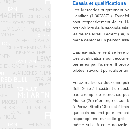
Essais et qualifications
Les Mercedes surprennent vend
Hamilton (1'30''337'''). Toutef
sont respectivement 4e et 11
pouvoir lors de la seconde séan
les deux Ferrari. Leclerc (3e) 
mène derechef un peloton assez
L'après-midi, le vent se lève p
Ces qualifications sont écourt
barrières par l'arrière. Il p
pilotes n'avaient pu réaliser 
Pérez réalise sa deuxième pole 
Bull. Suite à l'accident de Le
pas exempt de reproches puisq
Alonso (2e) réémerge et condu
à Pérez. Stroll (18e) est élim
que cela suffirait pour franc
hispanophone sur cette grille:
même suite à cette nouvelle 