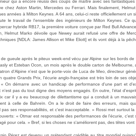
génieur qui a encore réussi des coups de maître avec ses fantastiques
vée chez Aston Martin, Mercedes ou Ferrari. Mais finalement, Helm
s années à Milton Keynes. A 64 ans, celui-ci reste officiellement un s
ute le travail de l'ensemble des ingénieurs de Milton Keynes. Ce qu
'hypercar hybride RB17, la première voiture conçue par Red Bull Advance
n, Helmut Marko dévoile que Newey aurait refusé une offre de Merced
hniques [NDLA: James Allison et Mike Eliott] et ils vont déjà à la pêche a
de gueule après le piteux week-end vécu par Alpine sur les bords de
asly et Esteban Ocon, un mois après le double carton de Melbourne, a 
e patron d'Alpine n'est que le porte-voix de Luca de Meo, directeur gén
en quatre Grands Prix, l'écurie anglo-française est très loin de ses obje
 « On démarre avec un handicap de performance d'une part et d'exéc
n'est pas du tout digne des moyens engagés. En outre, l'état d'esprit 
x car il y a eu beaucoup de dilettantisme qui a conduit à un mauvais 
nt à celle de Bahreïn. On a le droit de faire des erreurs, mais qua
pas ses responsabilités, et c'est inacceptable. » Rossi met surtout l
uverts: « Otmar est responsable des performances de l'écurie, c'est s
agé pour cela. » Bref, si les choses ne s'améliorent pas, des têtes vont r
rgio Pérez est devenu un prétendant crédible au titre mondial puisqu'