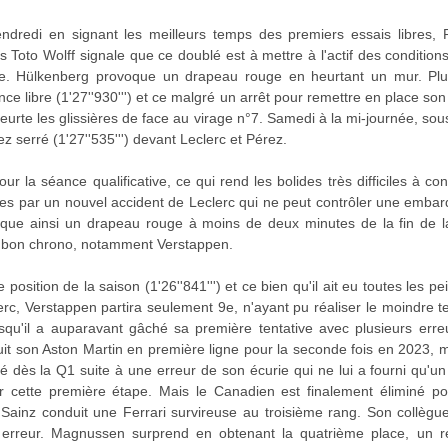
redi en signant les meilleurs temps des premiers essais libres, Ru
ois Toto Wolff signale que ce doublé est à mettre à l'actif des conditio
e. Hülkenberg provoque un drapeau rouge en heurtant un mur. Plus
ce libre (1'27''930''') et ce malgré un arrêt pour remettre en place s
heurte les glissières de face au virage n°7. Samedi à la mi-journée, s
 serré (1'27''535''') devant Leclerc et Pérez.
our la séance qualificative, ce qui rend les bolides très difficiles à co
ées par un nouvel accident de Leclerc qui ne peut contrôler une embar
rovoque ainsi un drapeau rouge à moins de deux minutes de la fin de l
un bon chrono, notamment Verstappen.
position de la saison (1'26''841''') et ce bien qu'il ait eu toutes les
clerc, Verstappen partira seulement 9e, n'ayant pu réaliser le moindre 
u'il a auparavant gâché sa première tentative avec plusieurs erreur
it son Aston Martin en première ligne pour la seconde fois en 2023, m
iné dès la Q1 suite à une erreur de son écurie qui ne lui a fourni qu'u
hir cette première étape. Mais le Canadien est finalement éliminé pou
 Sainz conduit une Ferrari survireuse au troisième rang. Son collègue
erreur. Magnussen surprend en obtenant la quatrième place, un ré