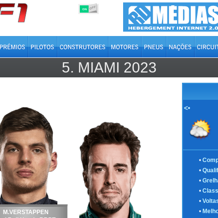
OFF
ON
5.
MIAMI
2023
<•
•
Comp
•
Quali
•
Grelh
•
Class
•
Volta
•
Melho
M.VERSTAPPEN