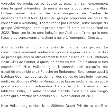
véhicules de production et réduise au maximum son engagement
dans le sport automobile, de moins en moins populaire outre-Rhin.
Döllner aurait déjà signifié aux dirigeants de Sauber le
désengagement d'Audi. Quant au groupe propulseur en cours de
conception à Neubourg, il serait repris par Porsche, autre marque du
groupe Volkswagen, dont le propre projet F1 a été tué dans l'œuf en
2022. Tous ces bruits sont balayés par Audi qui affirme qu'ils sont
l'œuvre de concurrents cherchant à nuire à l'entreprise. Dont acte.
Audi surveille en outre de près le marché des pilotes. Le
constructeur allemand souhaiterait pouvoir aligner dès 2025 le duo
de pilotes qui lancera officiellement le team d'usine en 2026. Andreas
Seidl, CEO de Sauber, a quelques noms en tête. Tout d'abord le très
expérimenté Nico Hülkenberg qu'il connaît bien puisqu'ils ont
travaillés ensemble chez Porsche en Endurance. Seidl songe aussi à
Esteban Ocon qui pourrait donner des signes de lassitude face aux
multiples déboires d'Alpine-Renault et se laisser séduire par un autre
grand nom du sport automobile. Carlos Sainz figure aussi sur les
tablettes. Enfin, un autre candidat crédible n'est autre que Sergio
Pérez qui a effectué ses débuts en F1 avec Sauber en 2011.
Nico Hülkenberg célèbre ici le 200ème Grand Prix de sa carrière.