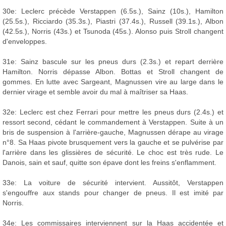
30e: Leclerc précède Verstappen (6.5s.), Sainz (10s.), Hamilton
(25.5s.), Ricciardo (35.3s.), Piastri (37.4s.), Russell (39.1s.), Albon
(42.5s.), Norris (43s.) et Tsunoda (45s.). Alonso puis Stroll changent
d'enveloppes.
31e: Sainz bascule sur les pneus durs (2.3s.) et repart derrière
Hamilton. Norris dépasse Albon. Bottas et Stroll changent de
gommes. En lutte avec Sargeant, Magnussen vire au large dans le
dernier virage et semble avoir du mal à maîtriser sa Haas.
32e: Leclerc est chez Ferrari pour mettre les pneus durs (2.4s.) et
ressort second, cédant le commandement à Verstappen. Suite à un
bris de suspension à l'arrière-gauche, Magnussen dérape au virage
n°8. Sa Haas pivote brusquement vers la gauche et se pulvérise par
l'arrière dans les glissières de sécurité. Le choc est très rude. Le
Danois, sain et sauf, quitte son épave dont les freins s'enflamment.
33e: La voiture de sécurité intervient. Aussitôt, Verstappen
s'engouffre aux stands pour changer de pneus. Il est imité par
Norris.
34e: Les commissaires interviennent sur la Haas accidentée et