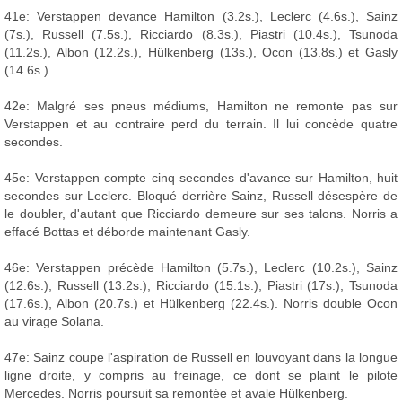
41e: Verstappen devance Hamilton (3.2s.), Leclerc (4.6s.), Sainz
(7s.), Russell (7.5s.), Ricciardo (8.3s.), Piastri (10.4s.), Tsunoda
(11.2s.), Albon (12.2s.), Hülkenberg (13s.), Ocon (13.8s.) et Gasly
(14.6s.).
42e: Malgré ses pneus médiums, Hamilton ne remonte pas sur
Verstappen et au contraire perd du terrain. Il lui concède quatre
secondes.
45e: Verstappen compte cinq secondes d'avance sur Hamilton, huit
secondes sur Leclerc. Bloqué derrière Sainz, Russell désespère de
le doubler, d'autant que Ricciardo demeure sur ses talons. Norris a
effacé Bottas et déborde maintenant Gasly.
46e: Verstappen précède Hamilton (5.7s.), Leclerc (10.2s.), Sainz
(12.6s.), Russell (13.2s.), Ricciardo (15.1s.), Piastri (17s.), Tsunoda
(17.6s.), Albon (20.7s.) et Hülkenberg (22.4s.). Norris double Ocon
au virage Solana.
47e: Sainz coupe l'aspiration de Russell en louvoyant dans la longue
ligne droite, y compris au freinage, ce dont se plaint le pilote
Mercedes. Norris poursuit sa remontée et avale Hülkenberg.