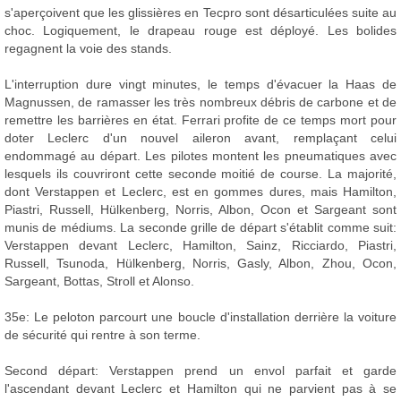
s'aperçoivent que les glissières en Tecpro sont désarticulées suite au
choc. Logiquement, le drapeau rouge est déployé. Les bolides
regagnent la voie des stands.
L'interruption dure vingt minutes, le temps d'évacuer la Haas de
Magnussen, de ramasser les très nombreux débris de carbone et de
remettre les barrières en état. Ferrari profite de ce temps mort pour
doter Leclerc d'un nouvel aileron avant, remplaçant celui
endommagé au départ. Les pilotes montent les pneumatiques avec
lesquels ils couvriront cette seconde moitié de course. La majorité,
dont Verstappen et Leclerc, est en gommes dures, mais Hamilton,
Piastri, Russell, Hülkenberg, Norris, Albon, Ocon et Sargeant sont
munis de médiums. La seconde grille de départ s'établit comme suit:
Verstappen devant Leclerc, Hamilton, Sainz, Ricciardo, Piastri,
Russell, Tsunoda, Hülkenberg, Norris, Gasly, Albon, Zhou, Ocon,
Sargeant, Bottas, Stroll et Alonso.
35e: Le peloton parcourt une boucle d'installation derrière la voiture
de sécurité qui rentre à son terme.
Second départ: Verstappen prend un envol parfait et garde
l'ascendant devant Leclerc et Hamilton qui ne parvient pas à se