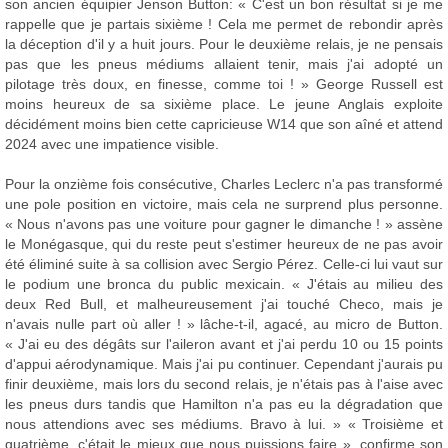
son ancien équipier Jenson Button: « C'est un bon résultat si je me
rappelle que je partais sixième ! Cela me permet de rebondir après
la déception d'il y a huit jours. Pour le deuxième relais, je ne pensais
pas que les pneus médiums allaient tenir, mais j'ai adopté un
pilotage très doux, en finesse, comme toi ! » George Russell est
moins heureux de sa sixième place. Le jeune Anglais exploite
décidément moins bien cette capricieuse W14 que son aîné et attend
2024 avec une impatience visible.
Pour la onzième fois consécutive, Charles Leclerc n'a pas transformé
une pole position en victoire, mais cela ne surprend plus personne.
« Nous n'avons pas une voiture pour gagner le dimanche ! » assène
le Monégasque, qui du reste peut s'estimer heureux de ne pas avoir
été éliminé suite à sa collision avec Sergio Pérez. Celle-ci lui vaut sur
le podium une bronca du public mexicain. « J'étais au milieu des
deux Red Bull, et malheureusement j'ai touché Checo, mais je
n'avais nulle part où aller ! » lâche-t-il, agacé, au micro de Button.
« J'ai eu des dégâts sur l'aileron avant et j'ai perdu 10 ou 15 points
d'appui aérodynamique. Mais j'ai pu continuer. Cependant j'aurais pu
finir deuxième, mais lors du second relais, je n'étais pas à l'aise avec
les pneus durs tandis que Hamilton n'a pas eu la dégradation que
nous attendions avec ses médiums. Bravo à lui. » « Troisième et
quatrième, c'était le mieux que nous puissions faire », confirme son