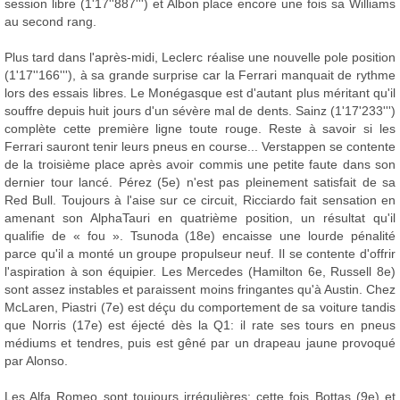
session libre (1'17''887''') et Albon place encore une fois sa Williams
au second rang.
Plus tard dans l'après-midi, Leclerc réalise une nouvelle pole position
(1'17''166'''), à sa grande surprise car la Ferrari manquait de rythme
lors des essais libres. Le Monégasque est d'autant plus méritant qu'il
souffre depuis huit jours d'un sévère mal de dents. Sainz (1'17'233''')
complète cette première ligne toute rouge. Reste à savoir si les
Ferrari sauront tenir leurs pneus en course... Verstappen se contente
de la troisième place après avoir commis une petite faute dans son
dernier tour lancé. Pérez (5e) n'est pas pleinement satisfait de sa
Red Bull. Toujours à l'aise sur ce circuit, Ricciardo fait sensation en
amenant son AlphaTauri en quatrième position, un résultat qu'il
qualifie de « fou ». Tsunoda (18e) encaisse une lourde pénalité
parce qu'il a monté un groupe propulseur neuf. Il se contente d'offrir
l'aspiration à son équipier. Les Mercedes (Hamilton 6e, Russell 8e)
sont assez instables et paraissent moins fringantes qu'à Austin. Chez
McLaren, Piastri (7e) est déçu du comportement de sa voiture tandis
que Norris (17e) est éjecté dès la Q1: il rate ses tours en pneus
médiums et tendres, puis est gêné par un drapeau jaune provoqué
par Alonso.
Les Alfa Romeo sont toujours irrégulières: cette fois Bottas (9e) et