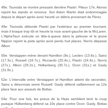
48e: Tsunoda se montre pressant derrière Piastri. Piteux 17e, Alonso
rejoint les stands et renonce. Son Aston Martin était endommagée
depuis le départ après avoir heurté un débris provenant de Pérez.
49e: Tsunoda déborde Piastri par l'extérieur au premier tournant,
mais il braque trop tôt et heurte la roue avant-gauche de la McLaren.
L'AlphaTauri exécute un tête-à-queue dans la pelouse et le jeune
Nippon rejoint la piste après avoir perdu huit places. Norris dépasse
Albon.
50e: Verstappen mène devant Hamilton (8s.), Leclerc (13.6s.), Sainz
(17.3s.), Russell (18.7s.), Ricciardo (20.4s.), Piastri (24.4s.), Norris
(27s.), Albon (29.2s.), Hülkenberg (30.7s.), Ocon (31s.) et Gasly
(31.8s.).
52e: L'intervalle entre Verstappen et Hamilton atteint dix secondes.
Sainz a désormais semé Russell. Gasly défend vaillamment sa 12e
place face aux assauts de Bottas.
54e: Pour une fois, les pneus de la Haas semblent tenir le coup
puisque Hülkenberg défend sa 10e place contre Ocon. Gasly, Bottas