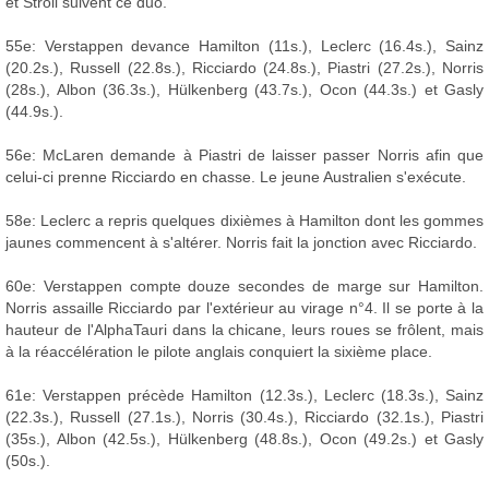
et Stroll suivent ce duo.
55e: Verstappen devance Hamilton (11s.), Leclerc (16.4s.), Sainz
(20.2s.), Russell (22.8s.), Ricciardo (24.8s.), Piastri (27.2s.), Norris
(28s.), Albon (36.3s.), Hülkenberg (43.7s.), Ocon (44.3s.) et Gasly
(44.9s.).
56e: McLaren demande à Piastri de laisser passer Norris afin que
celui-ci prenne Ricciardo en chasse. Le jeune Australien s'exécute.
58e: Leclerc a repris quelques dixièmes à Hamilton dont les gommes
jaunes commencent à s'altérer. Norris fait la jonction avec Ricciardo.
60e: Verstappen compte douze secondes de marge sur Hamilton.
Norris assaille Ricciardo par l'extérieur au virage n°4. Il se porte à la
hauteur de l'AlphaTauri dans la chicane, leurs roues se frôlent, mais
à la réaccélération le pilote anglais conquiert la sixième place.
61e: Verstappen précède Hamilton (12.3s.), Leclerc (18.3s.), Sainz
(22.3s.), Russell (27.1s.), Norris (30.4s.), Ricciardo (32.1s.), Piastri
(35s.), Albon (42.5s.), Hülkenberg (48.8s.), Ocon (49.2s.) et Gasly
(50s.).