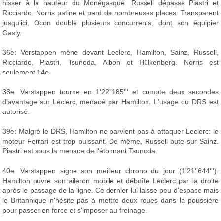
hisser à la hauteur du Monégasque. Russell dépasse Piastri et
Ricciardo. Norris patine et perd de nombreuses places. Transparent
jusqu'ici, Ocon double plusieurs concurrents, dont son équipier
Gasly.
36e: Verstappen mène devant Leclerc, Hamilton, Sainz, Russell,
Ricciardo, Piastri, Tsunoda, Albon et Hülkenberg. Norris est
seulement 14e.
38e: Verstappen tourne en 1'22''185''' et compte deux secondes
d'avantage sur Leclerc, menacé par Hamilton. L'usage du DRS est
autorisé.
39e: Malgré le DRS, Hamilton ne parvient pas à attaquer Leclerc: le
moteur Ferrari est trop puissant. De même, Russell bute sur Sainz.
Piastri est sous la menace de l'étonnant Tsunoda.
40e: Verstappen signe son meilleur chrono du jour (1'21''644''').
Hamilton ouvre son aileron mobile et déboîte Leclerc par la droite
après le passage de la ligne. Ce dernier lui laisse peu d'espace mais
le Britannique n'hésite pas à mettre deux roues dans la poussière
pour passer en force et s'imposer au freinage.