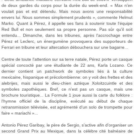
de deux gardes du corps pour la durée du week-end. « Max n'en
voulait pas et est détendu. Mais nous avons une responsabilité
envers lui. Nous sommes simplement prudents », commente Helmut
Marko. Quant à Pérez, il appelle ses fans à soutenir toute l'équipe
Red Bull et non seulement sa propre personne. Pas sûr qu'il soit
entendu... Dimanche, dans les tribunes, après l'accrochage entre
Pérez et Leclerc, un énergumène provoquera des supporteurs de
Ferrari en tribune et leur altercation débouchera sur une bagarre...
Centre de toute l'attention sur sa terre natale, Pérez porte un casque
spécial concocté par une étudiante de 22 ans, Karla Lozano. Ce
dernier contient un patchwork de symboles liés à la culture
mexicaine, hispanique et précolombienne: on y voit des frettes et des
alebrijes, mais aussi le dieu-chien aztèque Xoloitzcuintle et des
symboles zapothèques. Bref, ce n'est pas un casque, mais une
brochure touristique... La Formule 1 joue aussi la carte du folklore :
l'hymne officiel de la discipline, exécuté au début de chaque
retransmission télévisée, est agrémenté d'un solo de trompette pour
faire « mariachi »...
Antonio Pérez Garibay, le père de Sergio, s'active afin d'organiser un
second Grand Prix au Mexique, dans la célèbre cité balnéaire de