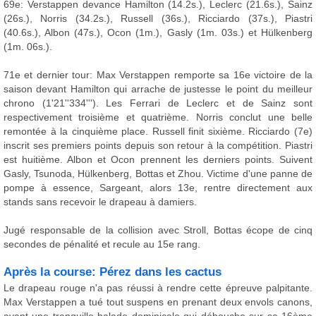
69e: Verstappen devance Hamilton (14.2s.), Leclerc (21.6s.), Sainz
(26s.), Norris (34.2s.), Russell (36s.), Ricciardo (37s.), Piastri
(40.6s.), Albon (47s.), Ocon (1m.), Gasly (1m. 03s.) et Hülkenberg
(1m. 06s.).
71e et dernier tour: Max Verstappen remporte sa 16e victoire de la
saison devant Hamilton qui arrache de justesse le point du meilleur
chrono (1'21''334'''). Les Ferrari de Leclerc et de Sainz sont
respectivement troisième et quatrième. Norris conclut une belle
remontée à la cinquième place. Russell finit sixième. Ricciardo (7e)
inscrit ses premiers points depuis son retour à la compétition. Piastri
est huitième. Albon et Ocon prennent les derniers points. Suivent
Gasly, Tsunoda, Hülkenberg, Bottas et Zhou. Victime d'une panne de
pompe à essence, Sargeant, alors 13e, rentre directement aux
stands sans recevoir le drapeau à damiers.
Jugé responsable de la collision avec Stroll, Bottas écope de cinq
secondes de pénalité et recule au 15e rang.
Après la course: Pérez dans les cactus
Le drapeau rouge n'a pas réussi à rendre cette épreuve palpitante.
Max Verstappen a tué tout suspens en prenant deux envols canons,