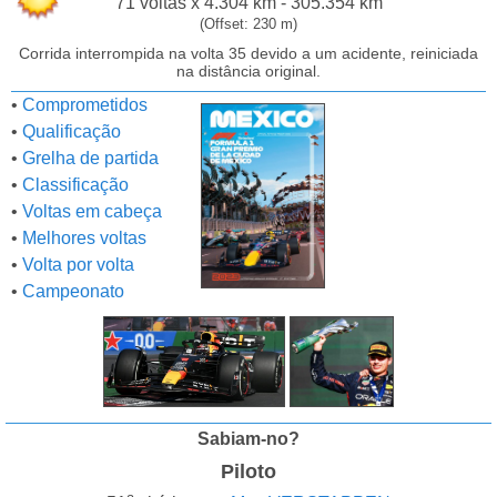
71 voltas x 4.304 km - 305.354 km
(Offset: 230 m)
Corrida interrompida na volta 35 devido a um acidente, reiniciada
na distância original.
•
Comprometidos
•
Qualificação
•
Grelha de partida
•
Classificação
•
Voltas em cabeça
•
Melhores voltas
•
Volta por volta
•
Campeonato
Sabiam-no?
Piloto