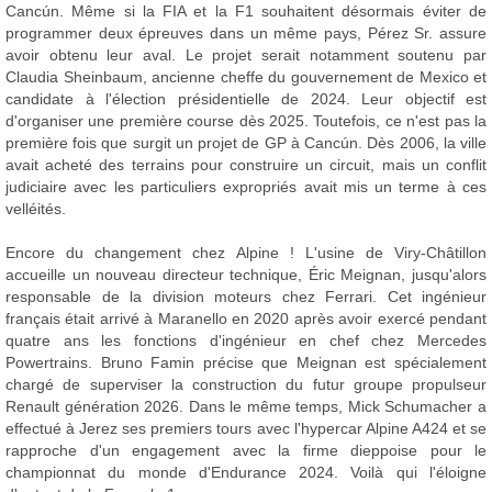
Cancún. Même si la FIA et la F1 souhaitent désormais éviter de
programmer deux épreuves dans un même pays, Pérez Sr. assure
avoir obtenu leur aval. Le projet serait notamment soutenu par
Claudia Sheinbaum, ancienne cheffe du gouvernement de Mexico et
candidate à l'élection présidentielle de 2024. Leur objectif est
d'organiser une première course dès 2025. Toutefois, ce n'est pas la
première fois que surgit un projet de GP à Cancún. Dès 2006, la ville
avait acheté des terrains pour construire un circuit, mais un conflit
judiciaire avec les particuliers expropriés avait mis un terme à ces
velléités.
Encore du changement chez Alpine ! L'usine de Viry-Châtillon
accueille un nouveau directeur technique, Éric Meignan, jusqu'alors
responsable de la division moteurs chez Ferrari. Cet ingénieur
français était arrivé à Maranello en 2020 après avoir exercé pendant
quatre ans les fonctions d'ingénieur en chef chez Mercedes
Powertrains. Bruno Famin précise que Meignan est spécialement
chargé de superviser la construction du futur groupe propulseur
Renault génération 2026. Dans le même temps, Mick Schumacher a
effectué à Jerez ses premiers tours avec l'hypercar Alpine A424 et se
rapproche d'un engagement avec la firme dieppoise pour le
championnat du monde d'Endurance 2024. Voilà qui l'éloigne