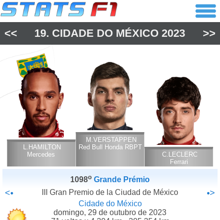
<<
19.
CIDADE DO MÉXICO
2023
>>
M.VERSTAPPEN
L.HAMILTON
Red Bull Honda RBPT
Mercedes
C.LECLERC
Ferrari
o
1098
Grande Prémio
<•
III Gran Premio de la Ciudad de México
•>
Cidade do México
domingo, 29 de outubro de 2023