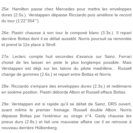
25e: Hamilton passe chez Mercedes pour mettre les enveloppes
dures (2.5s.). Verstappen dépasse Ricciardo puis améliore le record
du tour (1'22''354''').
26e: Piastri chausse à son tour le composé blanc (3.3s.). Il repart
derrière Bottas dont il se défait aussitôt. Norris poursuit sa remontée
et prend la 11e place à Stroll.
27e: Leclerc compte huit secondes d'avance sur Sainz. Ferrari
choisit de les laisser en piste le plus longtemps possible. Mais
Verstappen est déjà sur les talons du pilote madrilène... Russell
change de gommes (2.6s.) et repart entre Bottas et Norris.
28e: Ricciardo s'empare des enveloppes dures (2.3s.) et redémarre
en sixième position. Piastri déborde Albon et Russell efface Bottas.
29e: Verstappen est si rapide qu'il se défait de Sainz, DRS ouvert,
avant même le premier freinage. Russell double Albon. Norris
dépasse Bottas par l'extérieur au virage n°4. Gasly chausse les
pneus durs (2.8s.) et fait une mauvaise affaire car il se retrouve à
nouveau derrière Hülkenberg.