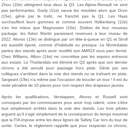
Zhou (10e) atteignent tous deux la Q3. Les Alpine-Renault ne sont
pas performantes. Gasly (11e) sauve les meubles alors que Ocon
(15e), gêné par le trafic, ne franchit pas la Q1. Les Haas
surchauffent leurs gommes et comme souvent Hülkenberg (12e)
s'en tire mieux que Magnussen (16e). Dotées de leur nouveau
package, les Aston Martin paraissent revenues à leur niveau de
2022: Alonso (13e) se distingue par un tête-à-queue en Q1 et Stroll
est aussitôt éjecté, comme d'habitude ou presque. Le Montréalais
partira des stands après avoir modifié son AMR23 sous parc fermé.
Chez Williams, Albon (14e) ne concrétise pas les espoirs entrevus
aux essais. Le Thaïlandais est éliminé en Q2 après que son dernier
chrono a été annulé pour passage hors piste. Gêné par ses
collègues s'arrêtant dans la voie des stands ou se traînant en piste,
Sargeant (19e) n'a même pas l'occasion de boucler un tour ! Il est du
reste pénalisé de 10 places pour non-respect des drapeaux jaunes.
Après les qualifications, Verstappen, Alonso et Russell sont
convoqués par les commissaires pour avoir trop ralenti, voire s'être
tout simplement arrêtés dans la voie des stands. Les trois pilotes
arguent qu'il s'agit simplement de la conséquence du temps maximal
que la FIA impose entre les deux lignes de Safety Car lors du tour de
sortie. Certes, le règlement rappelle que pour respecter ce chrono,