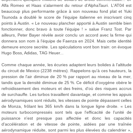
Alfa Romeo et Haas s'alarment du retour d'AlphaTauri. L'AT04 est
beaucoup plus performante grâce à son nouveau fond plat et Yuki
Tsunoda a doublé le score de l'équipe italienne en inscrivant cinq
points à Austin. « Le nouveau plancher apporté à Austin semble bien
fonctionner, donc bravo à toute l'équipe ! » salue Franz Tost. Par
ailleurs, Peter Bayer révèle avoir conclu un accord avec la firme qui
donnera son nom à l'équipe de Faenza en 2024. Mais cette identité
demeure encore secrète. Les spéculations vont bon train: on évoque
Hugo Boss, Adidas, TAG Heuer...
Comme chaque année, les écuries adaptent leurs bolides à l'altitude
du circuit de Mexico (2238 mètres). Rappelons qu'à ces hauteurs, la
pression de l'air diminue de 20 % par rapport au niveau de la mer,
tandis que la densité diminue de 25 %. Ce déficit d'oxygène obère le
refroidissement des moteurs et des freins, d'où des risques accrus
de surchauffe. Les turbos travaillent davantage, et comme les appuis
aérodynamiques sont réduits, les vitesses de pointe dépassent celles
de Monza, frôlant les 365 km/h dans la longue ligne droite. « Les
moteurs turbocompressés sont tels que l'efficacité de l'unité de
puissance n'est presque pas affectée et donc les capacités
d'accélération et de vitesse de pointe, aidées par une traînée
aérodynamique réduite, sont parmi les plus élevées du calendrier »,