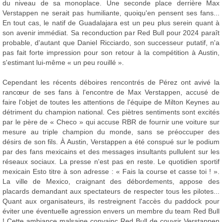
du niveau de sa monoplace. Une seconde place derrière Max
Verstappen ne serait pas humiliante, quoiqu'en pensent ses fans...
En tout cas, le natif de Guadalajara est un peu plus serein quant à
son avenir immédiat. Sa reconduction par Red Bull pour 2024 paraît
probable, d'autant que Daniel Ricciardo, son successeur putatif, n'a
pas fait forte impression pour son retour à la compétition à Austin,
s'estimant lui-même « un peu rouillé ».
Cependant les récents déboires rencontrés de Pérez ont avivé la
rancœur de ses fans à l'encontre de Max Verstappen, accusé de
faire l'objet de toutes les attentions de l'équipe de Milton Keynes au
détriment du champion national. Ces piètres sentiments sont excités
par le père de « Checo » qui accuse RBR de fournir une voiture sur
mesure au triple champion du monde, sans se préoccuper des
désirs de son fils. À Austin, Verstappen a été conspué sur le podium
par des fans mexicains et des messages insultants pullulent sur les
réseaux sociaux. La presse n'est pas en reste. Le quotidien sportif
mexicain Esto titre à son adresse : « Fais la course et casse toi ! ».
La ville de Mexico, craignant des débordements, appose des
placards demandant aux spectateurs de respecter tous les pilotes...
Quant aux organisateurs, ils restreignent l'accès du paddock pour
éviter une éventuelle agression envers un membre du team Red Bull
! Cette ambiance malsaine convainc Red Bull de couvrir Verstappen