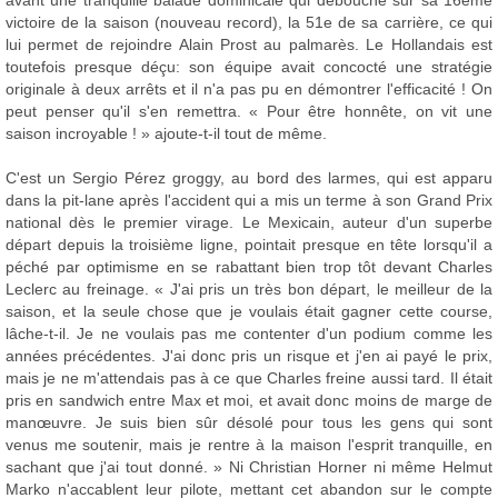
avant une tranquille balade dominicale qui débouche sur sa 16ème
victoire de la saison (nouveau record), la 51e de sa carrière, ce qui
lui permet de rejoindre Alain Prost au palmarès. Le Hollandais est
toutefois presque déçu: son équipe avait concocté une stratégie
originale à deux arrêts et il n'a pas pu en démontrer l'efficacité ! On
peut penser qu'il s'en remettra. « Pour être honnête, on vit une
saison incroyable ! » ajoute-t-il tout de même.
C'est un Sergio Pérez groggy, au bord des larmes, qui est apparu
dans la pit-lane après l'accident qui a mis un terme à son Grand Prix
national dès le premier virage. Le Mexicain, auteur d'un superbe
départ depuis la troisième ligne, pointait presque en tête lorsqu'il a
péché par optimisme en se rabattant bien trop tôt devant Charles
Leclerc au freinage. « J'ai pris un très bon départ, le meilleur de la
saison, et la seule chose que je voulais était gagner cette course,
lâche-t-il. Je ne voulais pas me contenter d'un podium comme les
années précédentes. J'ai donc pris un risque et j'en ai payé le prix,
mais je ne m'attendais pas à ce que Charles freine aussi tard. Il était
pris en sandwich entre Max et moi, et avait donc moins de marge de
manœuvre. Je suis bien sûr désolé pour tous les gens qui sont
venus me soutenir, mais je rentre à la maison l'esprit tranquille, en
sachant que j'ai tout donné. » Ni Christian Horner ni même Helmut
Marko n'accablent leur pilote, mettant cet abandon sur le compte