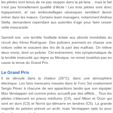
les pilotes sont tenus de ne pas stopper dans la pit-lane... mais le fait
n'est pas formellement qualifié d'illicite ! Les trois pilotes sont donc
logiquement, et ces embouteillages ubuesques semblent devoir
entrer dans les mœurs. Certains team managers, notamment Andrea
Stella, demandent cependant aux autorités d'agir pour faire cesser
cette mascarade.
Samedi soir, une terrible fusillade éclate aux abords immédiats du
circuit des frères Rodríguez. Des policiers prennent en chasse une
voiture volée et essuient des tirs de la part des malfrats. On relève
deux morts, dont un policier. Cet événement, très symptomatique de
la terrible insécurité qui règne au Mexique, ne remet toutefois pas en
cause la tenue du Grand Prix.
Le Grand Prix
Il se déroule dans la chaleur (26°C), dans une atmosphère
électrique. Les fans mexicains massés dans le Foro Sol ovationnent
Sergio Pérez à chacune de ses apparitions tandis que son équipier
Max Verstappen est comme prévu accueilli par des sifflets... Tous les
pilotes s'élancent en pneus médiums (C4), sauf Albon et Ocon qui
sont en durs (C3) et Norris qui démarre en tendres (C5). La grande
majorité du peloton prévoit un arrêt, mais Verstappen opte lui pour