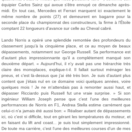
équipier Carlos Sainz qui avoue s'être ennuyé ce dimanche après-
midi. En tout cas, Mercedes et Ferrari marquent ici exactement le
même nombre de points (27) et demeurent en bagarre pour la
seconde place du championnat des constructeurs, la firme à l'Étoile
comptant 22 longueurs d'avance sur celle au Cheval cabré.
Lando Norris a opéré une splendide remontée des profondeurs du
classement jusqu'à la cinquième place, et ce au moyen de beaux
dépassements, notamment sur George Russell. Sa performance est
d'autant plus impressionnante qu'il a complétement manqué son
deuxième départ. « Aujourd'hui, il n'y avait pas une hiérarchie très
claire des monoplaces, explique-t-il. Il fallait surtout ménager les
pneus, et c'est là-dessus que j'ai été très bon. Je suis d'autant plus
content que j'étais nul en ce domaine voici quelques années, voire
quelques mois ! Je ne m'attendais pas à remonter aussi haut, et
dépasser Ricciardo puis Russell fut une vraie surprise. » Si son
ingénieur William Joseph pense que c'est l'une des meilleures
performances de Norris en F1, Andrea Stella estime carrément que
celui-ci n'a jamais été aussi bon: « Réaliser autant de dépassements
ici, où c'est si difficile, tout en gérant les températures du moteur, et
en faisant du lift and coast... je suis tout simplement impressionné.
De toute ma carrière, c'est l'une des meilleures courses d'un de mes