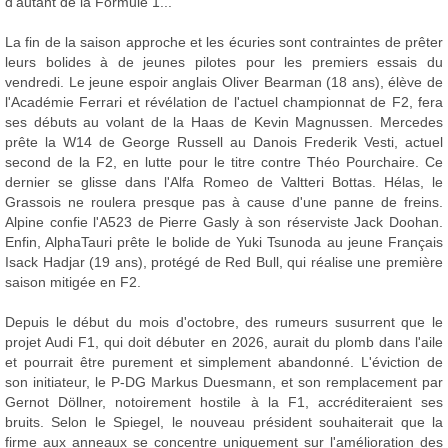
d'autant de la Formule 1...
La fin de la saison approche et les écuries sont contraintes de prêter
leurs bolides à de jeunes pilotes pour les premiers essais du
vendredi. Le jeune espoir anglais Oliver Bearman (18 ans), élève de
l'Académie Ferrari et révélation de l'actuel championnat de F2, fera
ses débuts au volant de la Haas de Kevin Magnussen. Mercedes
prête la W14 de George Russell au Danois Frederik Vesti, actuel
second de la F2, en lutte pour le titre contre Théo Pourchaire. Ce
dernier se glisse dans l'Alfa Romeo de Valtteri Bottas. Hélas, le
Grassois ne roulera presque pas à cause d'une panne de freins.
Alpine confie l'A523 de Pierre Gasly à son réserviste Jack Doohan.
Enfin, AlphaTauri prête le bolide de Yuki Tsunoda au jeune Français
Isack Hadjar (19 ans), protégé de Red Bull, qui réalise une première
saison mitigée en F2.
Depuis le début du mois d'octobre, des rumeurs susurrent que le
projet Audi F1, qui doit débuter en 2026, aurait du plomb dans l'aile
et pourrait être purement et simplement abandonné. L'éviction de
son initiateur, le P-DG Markus Duesmann, et son remplacement par
Gernot Döllner, notoirement hostile à la F1, accréditeraient ses
bruits. Selon le Spiegel, le nouveau président souhaiterait que la
firme aux anneaux se concentre uniquement sur l'amélioration des