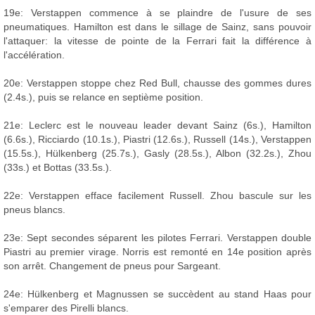
19e: Verstappen commence à se plaindre de l'usure de ses
pneumatiques. Hamilton est dans le sillage de Sainz, sans pouvoir
l'attaquer: la vitesse de pointe de la Ferrari fait la différence à
l'accélération.
20e: Verstappen stoppe chez Red Bull, chausse des gommes dures
(2.4s.), puis se relance en septième position.
21e: Leclerc est le nouveau leader devant Sainz (6s.), Hamilton
(6.6s.), Ricciardo (10.1s.), Piastri (12.6s.), Russell (14s.), Verstappen
(15.5s.), Hülkenberg (25.7s.), Gasly (28.5s.), Albon (32.2s.), Zhou
(33s.) et Bottas (33.5s.).
22e: Verstappen efface facilement Russell. Zhou bascule sur les
pneus blancs.
23e: Sept secondes séparent les pilotes Ferrari. Verstappen double
Piastri au premier virage. Norris est remonté en 14e position après
son arrêt. Changement de pneus pour Sargeant.
24e: Hülkenberg et Magnussen se succèdent au stand Haas pour
s'emparer des Pirelli blancs.