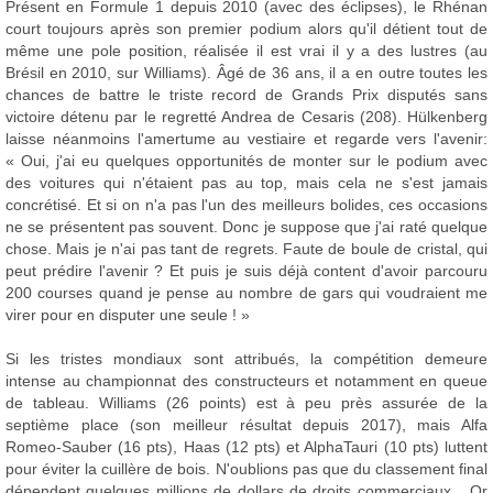
Présent en Formule 1 depuis 2010 (avec des éclipses), le Rhénan
court toujours après son premier podium alors qu'il détient tout de
même une pole position, réalisée il est vrai il y a des lustres (au
Brésil en 2010, sur Williams). Âgé de 36 ans, il a en outre toutes les
chances de battre le triste record de Grands Prix disputés sans
victoire détenu par le regretté Andrea de Cesaris (208). Hülkenberg
laisse néanmoins l'amertume au vestiaire et regarde vers l'avenir:
« Oui, j'ai eu quelques opportunités de monter sur le podium avec
des voitures qui n'étaient pas au top, mais cela ne s'est jamais
concrétisé. Et si on n'a pas l'un des meilleurs bolides, ces occasions
ne se présentent pas souvent. Donc je suppose que j'ai raté quelque
chose. Mais je n'ai pas tant de regrets. Faute de boule de cristal, qui
peut prédire l'avenir ? Et puis je suis déjà content d'avoir parcouru
200 courses quand je pense au nombre de gars qui voudraient me
virer pour en disputer une seule ! »
Si les tristes mondiaux sont attribués, la compétition demeure
intense au championnat des constructeurs et notamment en queue
de tableau. Williams (26 points) est à peu près assurée de la
septième place (son meilleur résultat depuis 2017), mais Alfa
Romeo-Sauber (16 pts), Haas (12 pts) et AlphaTauri (10 pts) luttent
pour éviter la cuillère de bois. N'oublions pas que du classement final
dépendent quelques millions de dollars de droits commerciaux... Or