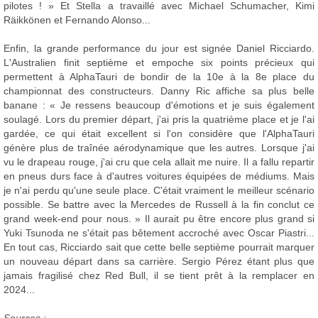
pilotes ! » Et Stella a travaillé avec Michael Schumacher, Kimi
Räikkönen et Fernando Alonso...
Enfin, la grande performance du jour est signée Daniel Ricciardo.
L'Australien finit septième et empoche six points précieux qui
permettent à AlphaTauri de bondir de la 10e à la 8e place du
championnat des constructeurs. Danny Ric affiche sa plus belle
banane : « Je ressens beaucoup d'émotions et je suis également
soulagé. Lors du premier départ, j'ai pris la quatrième place et je l'ai
gardée, ce qui était excellent si l'on considère que l'AlphaTauri
génère plus de traînée aérodynamique que les autres. Lorsque j'ai
vu le drapeau rouge, j'ai cru que cela allait me nuire. Il a fallu repartir
en pneus durs face à d'autres voitures équipées de médiums. Mais
je n'ai perdu qu'une seule place. C'était vraiment le meilleur scénario
possible. Se battre avec la Mercedes de Russell à la fin conclut ce
grand week-end pour nous. » Il aurait pu être encore plus grand si
Yuki Tsunoda ne s'était pas bêtement accroché avec Oscar Piastri...
En tout cas, Ricciardo sait que cette belle septième pourrait marquer
un nouveau départ dans sa carrière. Sergio Pérez étant plus que
jamais fragilisé chez Red Bull, il se tient prêt à la remplacer en
2024...