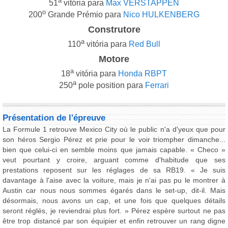
a
51
vitória para
Max VERSTAPPEN
o
200
Grande Prémio para
Nico HULKENBERG
Construtore
a
110
vitória para
Red Bull
Motore
a
18
vitória para
Honda RBPT
a
250
pole position para
Ferrari
Présentation de l'épreuve
La Formule 1 retrouve Mexico City où le public n'a d'yeux que pour
son héros Sergio Pérez et prie pour le voir triompher dimanche...
bien que celui-ci en semble moins que jamais capable. « Checo »
veut pourtant y croire, arguant comme d'habitude que ses
prestations reposent sur les réglages de sa RB19. « Je suis
davantage à l'aise avec la voiture, mais je n'ai pas pu le montrer à
Austin car nous nous sommes égarés dans le set-up, dit-il. Mais
désormais, nous avons un cap, et une fois que quelques détails
seront réglés, je reviendrai plus fort. » Pérez espère surtout ne pas
être trop distancé par son équipier et enfin retrouver un rang digne