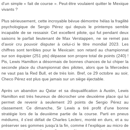
d'un simple « fait de course ». Peut-être voulaient quitter le Mexique
vivants ?
Plus sérieusement, cette incroyable bévue démontre hélas la fragilité
psychologique de Sergio Pérez qui depuis le printemps semble
incapable de se ressaisir. Cet excellent pilote, qui fut pendant deux
saisons le parfait lieutenant de Max Verstappen, ne se remet pas
d'avoir cru pouvoir disputer à celui-ci le titre mondial 2023. Les
chiffres sont terribles pour le Mexicain: son retard au championnat
sur son équipier (251 pts) dépasse son propre total de points (240) !
Pis, Lewis Hamilton a désormais de bonnes chances de lui chiper la
seconde place du championnat des pilotes, alors que la Mercedes
ne vaut pas la Red Bull, et de très loin. Bref, ce 29 octobre au soir,
Checo Pérez est plus que jamais sur un siège éjectable.
Après un abandon au Qatar et sa disqualification à Austin, Lewis
Hamilton est très heureux de décrocher une deuxième place qui lui
permet de revenir à seulement 20 points de Sergio Pérez au
classement. Ce dimanche, Sir Lewis a tiré profit d'une bonne
stratégie lors de la deuxième partie de la course. Parti en pneus
médiums, il s'est défait de Charles Leclerc, monté en durs, et a su
préserver ses gommes jusqu'à la fin, comme il l'explique au micro de