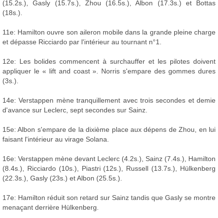
(15.2s.), Gasly (15.7s.), Zhou (16.5s.), Albon (17.3s.) et Bottas
(18s.).
11e: Hamilton ouvre son aileron mobile dans la grande pleine charge
et dépasse Ricciardo par l'intérieur au tournant n°1.
12e: Les bolides commencent à surchauffer et les pilotes doivent
appliquer le « lift and coast ». Norris s'empare des gommes dures
(3s.).
14e: Verstappen mène tranquillement avec trois secondes et demie
d'avance sur Leclerc, sept secondes sur Sainz.
15e: Albon s'empare de la dixième place aux dépens de Zhou, en lui
faisant l'intérieur au virage Solana.
16e: Verstappen mène devant Leclerc (4.2s.), Sainz (7.4s.), Hamilton
(8.4s.), Ricciardo (10s.), Piastri (12s.), Russell (13.7s.), Hülkenberg
(22.3s.), Gasly (23s.) et Albon (25.5s.).
17e: Hamilton réduit son retard sur Sainz tandis que Gasly se montre
menaçant derrière Hülkenberg.