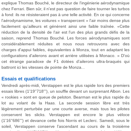
explique Thomas Bouché, le directeur de l'ingénierie aérodynamique
chez Ferrari. Bien sûr, il n'est pas question de faire tourner les turbos
à fond: ils ne résisteraient pas à une telle activité. En ce qui concerne
l'aérodynamisme, les voitures « transpercent » l'air moins dense plus
facilement qu'ailleurs et génèrent ainsi une faible traînée. «Cette
réduction de la densité de l'air est l'un des plus grands défis de la
saison, reprend Thomas Bouché. Les forces aérodynamiques sont
considérablement réduites et nous nous retrouvons avec des
charges d'appui faibles, équivalentes à Monza, tout en adaptant les
configurations d'ailerons avant et arrière utilisées à Monaco. » D'où
cet étrange paradoxe de F1 dotées d'ailerons ultra-braqués qui
battront ici les vitesses de pointe de Monza...
Essais et qualifications
Vendredi après-midi, Verstappen est le plus rapide lors des premiers
essais libres (1'19''718'''), un souffle devant un surprenant Albon. Les
« rookies » sont en queue de peloton. Bearman est le plus rapide du
lot au volant de la Haas. La seconde session libre est très
légèrement perturbée par une courte averse, mais tous les pilotes
conservent les slicks. Verstappen est encore le plus véloce
(1'16''686''') et devance cette fois Norris et Leclerc. Samedi, sous le
soleil, Verstappen conserve l'ascendant au cours de la troisième