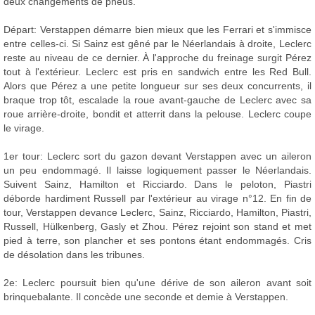
deux changements de pneus.
Départ: Verstappen démarre bien mieux que les Ferrari et s'immisce
entre celles-ci. Si Sainz est gêné par le Néerlandais à droite, Leclerc
reste au niveau de ce dernier. À l'approche du freinage surgit Pérez
tout à l'extérieur. Leclerc est pris en sandwich entre les Red Bull.
Alors que Pérez a une petite longueur sur ses deux concurrents, il
braque trop tôt, escalade la roue avant-gauche de Leclerc avec sa
roue arrière-droite, bondit et atterrit dans la pelouse. Leclerc coupe
le virage.
1er tour: Leclerc sort du gazon devant Verstappen avec un aileron
un peu endommagé. Il laisse logiquement passer le Néerlandais.
Suivent Sainz, Hamilton et Ricciardo. Dans le peloton, Piastri
déborde hardiment Russell par l'extérieur au virage n°12. En fin de
tour, Verstappen devance Leclerc, Sainz, Ricciardo, Hamilton, Piastri,
Russell, Hülkenberg, Gasly et Zhou. Pérez rejoint son stand et met
pied à terre, son plancher et ses pontons étant endommagés. Cris
de désolation dans les tribunes.
2e: Leclerc poursuit bien qu'une dérive de son aileron avant soit
brinquebalante. Il concède une seconde et demie à Verstappen.