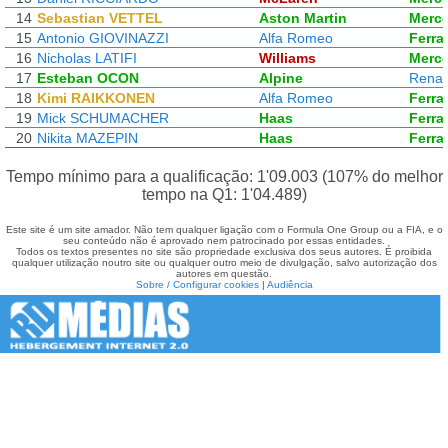
14
Sebastian VETTEL
Aston Martin
Merc
15
Antonio GIOVINAZZI
Alfa Romeo
Ferrar
16
Nicholas LATIFI
Williams
Merc
17
Esteban OCON
Alpine
Renau
18
Kimi RAIKKONEN
Alfa Romeo
Ferrar
19
Mick SCHUMACHER
Haas
Ferrar
20
Nikita MAZEPIN
Haas
Ferrar
Tempo mínimo para a qualificação: 1'09.003 (107% do melhor
tempo na Q1: 1'04.489)
Este site é um site amador. Não tem qualquer ligação com o Formula One Group ou a FIA, e o
seu conteúdo não é aprovado nem patrocinado por essas entidades.
Todos os textos presentes no site são propriedade exclusiva dos seus autores. É proibida
qualquer utilização noutro site ou qualquer outro meio de divulgação, salvo autorização dos
autores em questão.
Sobre / Configurar cookies
|
Audiência