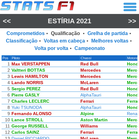
<<
ESTÍRIA 2021
>>
Comprometidos
•
Qualificação
•
Grelha de partida
•
Classificação
•
Voltas em cabeça
•
Melhores voltas
•
Volta por volta
•
Campeonato
Pos
Piloto
Chassi
Motore
1
Max VERSTAPPEN
Red Bull
Hond
2
Valtteri BOTTAS
Mercedes
Merc
3
Lewis HAMILTON
Mercedes
Merc
4
Lando NORRIS
McLaren
Merc
5
Sergio PEREZ
Red Bull
Hond
6
Pierre GASLY
AlphaTauri
Hond
7
Charles LECLERC
Ferrari
Ferrar
8
Yuki TSUNODA
AlphaTauri
Hond
9
Fernando ALONSO
Alpine
Renau
10
Lance STROLL
Aston Martin
Merc
11
George RUSSELL
Williams
Merc
12
Carlos SAINZ
Ferrari
Ferrar
13
Daniel RICCIARDO
McLaren
Merc