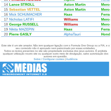
14
Lance STROLL
Aston Martin
Merc
15
Sebastian VETTEL
Aston Martin
Merc
16
Mick SCHUMACHER
Haas
Ferrar
17
Nicholas LATIFI
Williams
Merc
18
George RUSSELL
Williams
Merc
19
Nikita MAZEPIN
Haas
Ferrar
20
Pierre GASLY
AlphaTauri
Hond
Este site é um site amador. Não tem qualquer ligação com o Formula One Group ou a FIA, e o
seu conteúdo não é aprovado nem patrocinado por essas entidades.
Todos os textos presentes no site são propriedade exclusiva dos seus autores. É proibida
qualquer utilização noutro site ou qualquer outro meio de divulgação, salvo autorização dos
autores em questão.
Sobre / Configurar cookies
|
Audiência