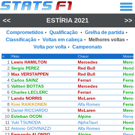
<<
ESTÍRIA 2021
>>
Comprometidos
•
Qualificação
•
Grelha de partida
•
Classificação
•
Voltas em cabeça
•
Melhores voltas
•
Volta por volta
•
Campeonato
n
Piloto
Chassi
Motore
1
Lewis HAMILTON
Mercedes
Merc
2
Sergio PEREZ
Red Bull
Hond
3
Max VERSTAPPEN
Red Bull
Hond
4
Carlos SAINZ
Ferrari
Ferrar
5
Valtteri BOTTAS
Mercedes
Merc
6
Charles LECLERC
Ferrari
Ferrar
7
Lando NORRIS
McLaren
Merc
8
Kimi RAIKKONEN
Alfa Romeo
Ferrar
9
Daniel RICCIARDO
McLaren
Merc
10
Esteban OCON
Alpine
Renau
11
Yuki TSUNODA
AlphaTauri
Hond
12
Antonio GIOVINAZZI
Alfa Romeo
Ferrar
13
Fernando ALONSO
Alpine
Renau