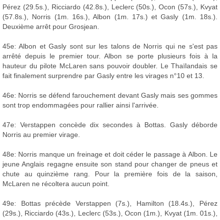
Pérez (29.5s.), Ricciardo (42.8s.), Leclerc (50s.), Ocon (57s.), Kvyat
(57.8s.), Norris (1m. 16s.), Albon (1m. 17s.) et Gasly (1m. 18s.).
Deuxième arrêt pour Grosjean.
45e: Albon et Gasly sont sur les talons de Norris qui ne s'est pas
arrêté depuis le premier tour. Albon se porte plusieurs fois à la
hauteur du pilote McLaren sans pouvoir doubler. Le Thaïlandais se
fait finalement surprendre par Gasly entre les virages n°10 et 13.
46e: Norris se défend farouchement devant Gasly mais ses gommes
sont trop endommagées pour rallier ainsi l'arrivée.
47e: Verstappen concède dix secondes à Bottas. Gasly déborde
Norris au premier virage.
48e: Norris manque un freinage et doit céder le passage à Albon. Le
jeune Anglais regagne ensuite son stand pour changer de pneus et
chute au quinzième rang. Pour la première fois de la saison,
McLaren ne récoltera aucun point.
49e: Bottas précède Verstappen (7s.), Hamilton (18.4s.), Pérez
(29s.), Ricciardo (43s.), Leclerc (53s.), Ocon (1m.), Kvyat (1m. 01s.),