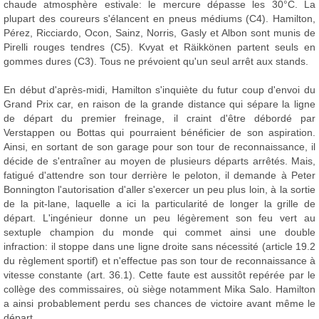
chaude atmosphère estivale: le mercure dépasse les 30°C. La
plupart des coureurs s'élancent en pneus médiums (C4). Hamilton,
Pérez, Ricciardo, Ocon, Sainz, Norris, Gasly et Albon sont munis de
Pirelli rouges tendres (C5). Kvyat et Räikkönen partent seuls en
gommes dures (C3). Tous ne prévoient qu'un seul arrêt aux stands.
En début d'après-midi, Hamilton s'inquiète du futur coup d'envoi du
Grand Prix car, en raison de la grande distance qui sépare la ligne
de départ du premier freinage, il craint d'être débordé par
Verstappen ou Bottas qui pourraient bénéficier de son aspiration.
Ainsi, en sortant de son garage pour son tour de reconnaissance, il
décide de s'entraîner au moyen de plusieurs départs arrêtés. Mais,
fatigué d'attendre son tour derrière le peloton, il demande à Peter
Bonnington l'autorisation d'aller s'exercer un peu plus loin, à la sortie
de la pit-lane, laquelle a ici la particularité de longer la grille de
départ. L'ingénieur donne un peu légèrement son feu vert au
sextuple champion du monde qui commet ainsi une double
infraction: il stoppe dans une ligne droite sans nécessité (article 19.2
du règlement sportif) et n'effectue pas son tour de reconnaissance à
vitesse constante (art. 36.1). Cette faute est aussitôt repérée par le
collège des commissaires, où siège notamment Mika Salo. Hamilton
a ainsi probablement perdu ses chances de victoire avant même le
départ...