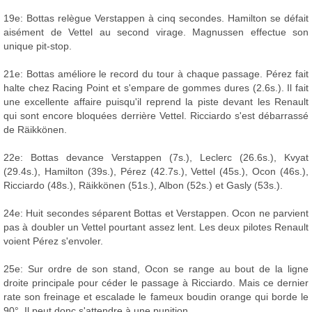
19e: Bottas relègue Verstappen à cinq secondes. Hamilton se défait
aisément de Vettel au second virage. Magnussen effectue son
unique pit-stop.
21e: Bottas améliore le record du tour à chaque passage. Pérez fait
halte chez Racing Point et s'empare de gommes dures (2.6s.). Il fait
une excellente affaire puisqu'il reprend la piste devant les Renault
qui sont encore bloquées derrière Vettel. Ricciardo s'est débarrassé
de Räikkönen.
22e: Bottas devance Verstappen (7s.), Leclerc (26.6s.), Kvyat
(29.4s.), Hamilton (39s.), Pérez (42.7s.), Vettel (45s.), Ocon (46s.),
Ricciardo (48s.), Räikkönen (51s.), Albon (52s.) et Gasly (53s.).
24e: Huit secondes séparent Bottas et Verstappen. Ocon ne parvient
pas à doubler un Vettel pourtant assez lent. Les deux pilotes Renault
voient Pérez s'envoler.
25e: Sur ordre de son stand, Ocon se range au bout de la ligne
droite principale pour céder le passage à Ricciardo. Mais ce dernier
rate son freinage et escalade le fameux boudin orange qui borde le
90°. Il peut donc s'attendre à une punition...