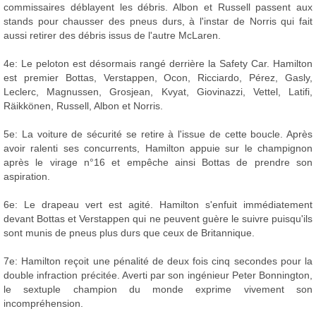
commissaires déblayent les débris. Albon et Russell passent aux
stands pour chausser des pneus durs, à l'instar de Norris qui fait
aussi retirer des débris issus de l'autre McLaren.
4e: Le peloton est désormais rangé derrière la Safety Car. Hamilton
est premier Bottas, Verstappen, Ocon, Ricciardo, Pérez, Gasly,
Leclerc, Magnussen, Grosjean, Kvyat, Giovinazzi, Vettel, Latifi,
Räikkönen, Russell, Albon et Norris.
5e: La voiture de sécurité se retire à l'issue de cette boucle. Après
avoir ralenti ses concurrents, Hamilton appuie sur le champignon
après le virage n°16 et empêche ainsi Bottas de prendre son
aspiration.
6e: Le drapeau vert est agité. Hamilton s'enfuit immédiatement
devant Bottas et Verstappen qui ne peuvent guère le suivre puisqu'ils
sont munis de pneus plus durs que ceux de Britannique.
7e: Hamilton reçoit une pénalité de deux fois cinq secondes pour la
double infraction précitée. Averti par son ingénieur Peter Bonnington,
le sextuple champion du monde exprime vivement son
incompréhension.