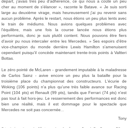
départ, j'avais très peu d'adhérence, ce qui nous a coûté un peu
cher au moment de s'élancer », raconte le Batave. « Je suis sorti
large au deuxième virage, mais heureusement j'ai pu revenir sans
aucun problème. Après le restart, nous étions un peu plus lents avec
le train de médiums. Nous avions quelques problèmes avec
l'équilibre, mais une fois la course lancée nous étions plus
performants, donc je suis plutôt content. Nous pouvons être fiers
d'avoir pu nous intercaler entre les Mercedes. » Ses espoirs d'être
vice-champion du monde derrière Lewis Hamilton s'amenuisent
cependant puisqu'il concède maintenant trente-trois points à Valtteri
Bottas.
Le zéro pointé de McLaren - grandement imputable à la maladresse
de Carlos Sainz - avive encore un peu plus la bataille pour la
troisième place du championnat des constructeurs. L'écurie de
Woking (106 points) n'a plus qu'une très faible avance sur Racing
Point (104 pts) et Renault (99 pts), tandis que Ferrari (74 pts) n'est
pas tout à fait hors-jeu. Le resserrement des performances est donc
bien une réalité, mais il est dommage pour le spectacle que
Mercedes ne soit pas concernée...
Tony