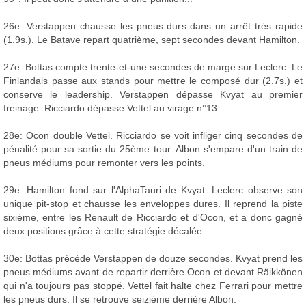
26e: Verstappen chausse les pneus durs dans un arrêt très rapide
(1.9s.). Le Batave repart quatrième, sept secondes devant Hamilton.
27e: Bottas compte trente-et-une secondes de marge sur Leclerc. Le
Finlandais passe aux stands pour mettre le composé dur (2.7s.) et
conserve le leadership. Verstappen dépasse Kvyat au premier
freinage. Ricciardo dépasse Vettel au virage n°13.
28e: Ocon double Vettel. Ricciardo se voit infliger cinq secondes de
pénalité pour sa sortie du 25ème tour. Albon s'empare d'un train de
pneus médiums pour remonter vers les points.
29e: Hamilton fond sur l'AlphaTauri de Kvyat. Leclerc observe son
unique pit-stop et chausse les enveloppes dures. Il reprend la piste
sixième, entre les Renault de Ricciardo et d'Ocon, et a donc gagné
deux positions grâce à cette stratégie décalée.
30e: Bottas précède Verstappen de douze secondes. Kvyat prend les
pneus médiums avant de repartir derrière Ocon et devant Räikkönen
qui n'a toujours pas stoppé. Vettel fait halte chez Ferrari pour mettre
les pneus durs. Il se retrouve seizième derrière Albon.