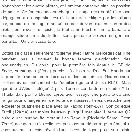
nouveau coupé le second virage en Q1. Au final, les commissaires
blanchissent les quatre pilotes, et Hamilton conserve ainsi sa position
de pointe. Ce fameux second virage, un angle droit bordé d'un long
dégagement en asphalte, est d'ailleurs très critiqué par les pilotes
car, en cas de freinage manqué, ceux-ci doivent slalomer entre des
plots pour revenir en piste, le tout sans toucher une « banane »
orange située près du trottoir, sous peine de se voir infliger une
pénalité... Un vrai casse-tête.
Bottas se classe seulement troisième avec l'autre Mercedes car il ne
parvient pas à trouver la bonne fenêtre d'exploitation des
pneumatiques. Du coup, pour la première fois depuis le GP de
Styrie, Verstappen (2ème) parvient à glisser sa Red Bull-Honda sur
la première rangée, entre les deux « Flèches noires ». Néanmoins le
Hollandais est mécontent de l'équilibre général de sa RB16. Mais
que dire d'Albon, relégué à plus d'une seconde de son leader ? Le
Thaïlandais partira 15ème après avoir essuyé une pénalité de cinq
rangs pour changement de boîte de vitesses. Pérez décroche une
excellente quatrième place avec sa Racing Point-BWT. Son collègue
Stroll (12ème) est moins heureux puisqu'il met pied à terre en Q2
suite à une surchauffe moteur. Les Renault (Ricciardo 5ème, Ocon
7ème) occuperont d'excellentes positions au démarrage, même si le
constructeur français rêvait d'une seconde ligne pour son pilote