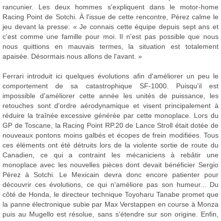
rancunier. Les deux hommes s'expliquent dans le motor-home
Racing Point de Sotchi. À l'issue de cette rencontre, Pérez calme le
jeu devant la presse: « Je connais cette équipe depuis sept ans et
c'est comme une famille pour moi. Il n'est pas possible que nous
nous quittions en mauvais termes, la situation est totalement
apaisée. Désormais nous allons de l'avant. »
Ferrari introduit ici quelques évolutions afin d'améliorer un peu le
comportement de sa catastrophique SF-1000. Puisqu'il est
impossible d'améliorer cette année les unités de puissance, les
retouches sont d'ordre aérodynamique et visent principalement à
réduire la traînée excessive générée par cette monoplace. Lors du
GP de Toscane, la Racing Point RP.20 de Lance Stroll était dotée de
nouveaux pontons moins galbés et écopes de frein modifiées. Tous
ces éléments ont été détruits lors de la violente sortie de route du
Canadien, ce qui a contraint les mécaniciens à rebâtir une
monoplace avec les nouvelles pièces dont devait bénéficier Sergio
Pérez à Sotchi. Le Mexicain devra donc encore patienter pour
découvrir ces évolutions, ce qui n'améliore pas son humeur... Du
côté de Honda, le directeur technique Toyoharu Tanabe promet que
la panne électronique subie par Max Verstappen en course à Monza
puis au Mugello est résolue, sans s'étendre sur son origine. Enfin,