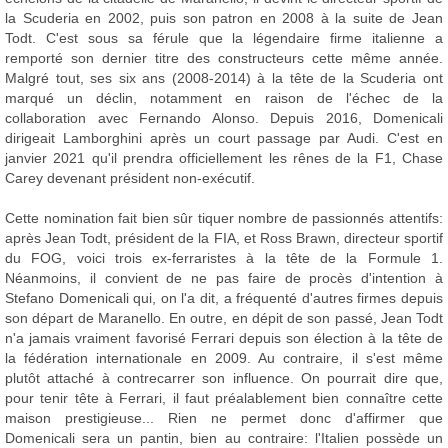
la Scuderia en 2002, puis son patron en 2008 à la suite de Jean
Todt. C'est sous sa férule que la légendaire firme italienne a
remporté son dernier titre des constructeurs cette même année.
Malgré tout, ses six ans (2008-2014) à la tête de la Scuderia ont
marqué un déclin, notamment en raison de l'échec de la
collaboration avec Fernando Alonso. Depuis 2016, Domenicali
dirigeait Lamborghini après un court passage par Audi. C'est en
janvier 2021 qu'il prendra officiellement les rênes de la F1, Chase
Carey devenant président non-exécutif.
Cette nomination fait bien sûr tiquer nombre de passionnés attentifs:
après Jean Todt, président de la FIA, et Ross Brawn, directeur sportif
du FOG, voici trois ex-ferraristes à la tête de la Formule 1.
Néanmoins, il convient de ne pas faire de procès d'intention à
Stefano Domenicali qui, on l'a dit, a fréquenté d'autres firmes depuis
son départ de Maranello. En outre, en dépit de son passé, Jean Todt
n'a jamais vraiment favorisé Ferrari depuis son élection à la tête de
la fédération internationale en 2009. Au contraire, il s'est même
plutôt attaché à contrecarrer son influence. On pourrait dire que,
pour tenir tête à Ferrari, il faut préalablement bien connaître cette
maison prestigieuse... Rien ne permet donc d'affirmer que
Domenicali sera un pantin, bien au contraire: l'Italien possède un