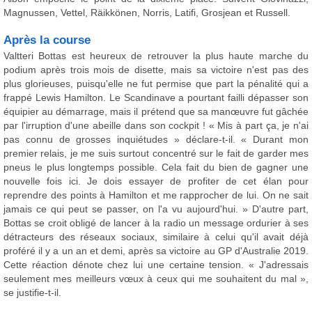
Magnussen, Vettel, Räikkönen, Norris, Latifi, Grosjean et Russell.
Après la course
Valtteri Bottas est heureux de retrouver la plus haute marche du
podium après trois mois de disette, mais sa victoire n'est pas des
plus glorieuses, puisqu'elle ne fut permise que part la pénalité qui a
frappé Lewis Hamilton. Le Scandinave a pourtant failli dépasser son
équipier au démarrage, mais il prétend que sa manœuvre fut gâchée
par l'irruption d'une abeille dans son cockpit ! « Mis à part ça, je n'ai
pas connu de grosses inquiétudes » déclare-t-il. « Durant mon
premier relais, je me suis surtout concentré sur le fait de garder mes
pneus le plus longtemps possible. Cela fait du bien de gagner une
nouvelle fois ici. Je dois essayer de profiter de cet élan pour
reprendre des points à Hamilton et me rapprocher de lui. On ne sait
jamais ce qui peut se passer, on l'a vu aujourd'hui. » D'autre part,
Bottas se croit obligé de lancer à la radio un message ordurier à ses
détracteurs des réseaux sociaux, similaire à celui qu'il avait déjà
proféré il y a un an et demi, après sa victoire au GP d'Australie 2019.
Cette réaction dénote chez lui une certaine tension. « J'adressais
seulement mes meilleurs vœux à ceux qui me souhaitent du mal »,
se justifie-t-il.