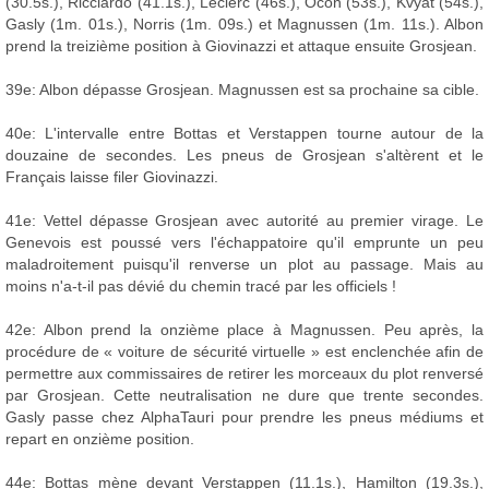
(30.5s.), Ricciardo (41.1s.), Leclerc (46s.), Ocon (53s.), Kvyat (54s.),
Gasly (1m. 01s.), Norris (1m. 09s.) et Magnussen (1m. 11s.). Albon
prend la treizième position à Giovinazzi et attaque ensuite Grosjean.
39e: Albon dépasse Grosjean. Magnussen est sa prochaine sa cible.
40e: L'intervalle entre Bottas et Verstappen tourne autour de la
douzaine de secondes. Les pneus de Grosjean s'altèrent et le
Français laisse filer Giovinazzi.
41e: Vettel dépasse Grosjean avec autorité au premier virage. Le
Genevois est poussé vers l'échappatoire qu'il emprunte un peu
maladroitement puisqu'il renverse un plot au passage. Mais au
moins n'a-t-il pas dévié du chemin tracé par les officiels !
42e: Albon prend la onzième place à Magnussen. Peu après, la
procédure de « voiture de sécurité virtuelle » est enclenchée afin de
permettre aux commissaires de retirer les morceaux du plot renversé
par Grosjean. Cette neutralisation ne dure que trente secondes.
Gasly passe chez AlphaTauri pour prendre les pneus médiums et
repart en onzième position.
44e: Bottas mène devant Verstappen (11.1s.), Hamilton (19.3s.),