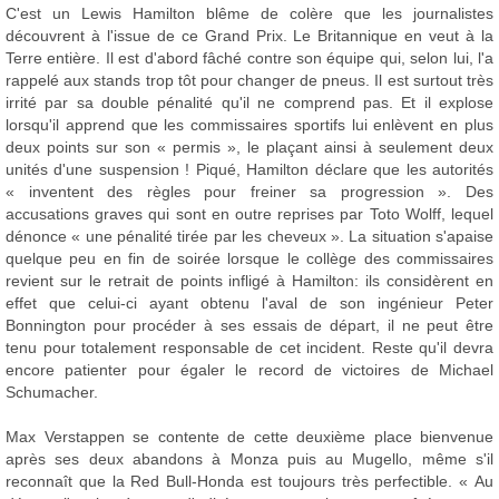
C'est un Lewis Hamilton blême de colère que les journalistes
découvrent à l'issue de ce Grand Prix. Le Britannique en veut à la
Terre entière. Il est d'abord fâché contre son équipe qui, selon lui, l'a
rappelé aux stands trop tôt pour changer de pneus. Il est surtout très
irrité par sa double pénalité qu'il ne comprend pas. Et il explose
lorsqu'il apprend que les commissaires sportifs lui enlèvent en plus
deux points sur son « permis », le plaçant ainsi à seulement deux
unités d'une suspension ! Piqué, Hamilton déclare que les autorités
« inventent des règles pour freiner sa progression ». Des
accusations graves qui sont en outre reprises par Toto Wolff, lequel
dénonce « une pénalité tirée par les cheveux ». La situation s'apaise
quelque peu en fin de soirée lorsque le collège des commissaires
revient sur le retrait de points infligé à Hamilton: ils considèrent en
effet que celui-ci ayant obtenu l'aval de son ingénieur Peter
Bonnington pour procéder à ses essais de départ, il ne peut être
tenu pour totalement responsable de cet incident. Reste qu'il devra
encore patienter pour égaler le record de victoires de Michael
Schumacher.
Max Verstappen se contente de cette deuxième place bienvenue
après ses deux abandons à Monza puis au Mugello, même s'il
reconnaît que la Red Bull-Honda est toujours très perfectible. « Au