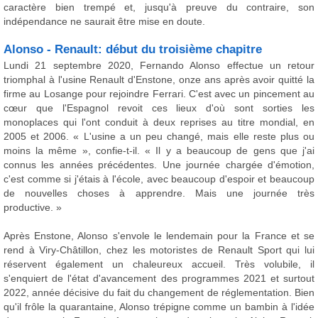
caractère bien trempé et, jusqu'à preuve du contraire, son
indépendance ne saurait être mise en doute.
Alonso - Renault: début du troisième chapitre
Lundi 21 septembre 2020, Fernando Alonso effectue un retour
triomphal à l'usine Renault d'Enstone, onze ans après avoir quitté la
firme au Losange pour rejoindre Ferrari. C'est avec un pincement au
cœur que l'Espagnol revoit ces lieux d'où sont sorties les
monoplaces qui l'ont conduit à deux reprises au titre mondial, en
2005 et 2006. « L'usine a un peu changé, mais elle reste plus ou
moins la même », confie-t-il. « Il y a beaucoup de gens que j'ai
connus les années précédentes. Une journée chargée d'émotion,
c'est comme si j'étais à l'école, avec beaucoup d'espoir et beaucoup
de nouvelles choses à apprendre. Mais une journée très
productive. »
Après Enstone, Alonso s'envole le lendemain pour la France et se
rend à Viry-Châtillon, chez les motoristes de Renault Sport qui lui
réservent également un chaleureux accueil. Très volubile, il
s'enquiert de l'état d'avancement des programmes 2021 et surtout
2022, année décisive du fait du changement de réglementation. Bien
qu'il frôle la quarantaine, Alonso trépigne comme un bambin à l'idée