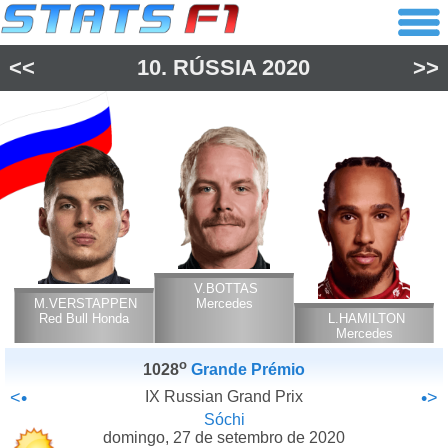
<<
10.
RÚSSIA
2020
>>
V.BOTTAS
M.VERSTAPPEN
Mercedes
Red Bull Honda
L.HAMILTON
Mercedes
o
1028
Grande Prémio
<•
IX Russian Grand Prix
•>
Sóchi
domingo, 27 de setembro de 2020