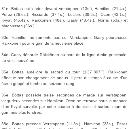
31e: Bottas est leader devant Verstappen (13s.), Hamilton (21.4s.),
Pérez (26.6s.), Ricciardo (37.4s.), Leclerc (39.8s.), Ocon (43.1s.),
Kvyat (46.4s.), Räikkönen (48s.), Gasly (49.4s.), Norris (53s.) et
Magnussen (56s.).
33e: Hamilton ne remonte pas sur Verstappen. Gasly pourchasse
Räikkönen pour le gain de la neuvième place.
34e: Gasly déborde Räikkönen au bout de la ligne droite principale.
Le voici neuvième.
35e: Bottas améliore le record du tour (1'37''807'''). Räikkönen
effectue son changement de pneus. Il perd du temps à cause d'un
écrou grippé et tombe au seizième rang.
36e: Bottas possède treize secondes de marge sur Verstappen,
vingt-deux secondes sur Hamilton. Ocon se retrouve sous la menace
d'un Kvyat survolté par cette course à domicile et surtout muni de
gommes plus tendres.
38e: Bottas précède Verstappen (11.8s.), Hamilton (23s.), Pérez