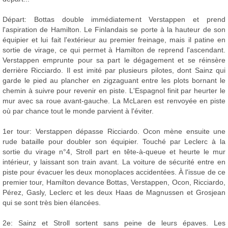
Départ: Bottas double immédiatement Verstappen et prend
l'aspiration de Hamilton. Le Finlandais se porte à la hauteur de son
équipier et lui fait l'extérieur au premier freinage, mais il patine en
sortie de virage, ce qui permet à Hamilton de reprend l'ascendant.
Verstappen emprunte pour sa part le dégagement et se réinsère
derrière Ricciardo. Il est imité par plusieurs pilotes, dont Sainz qui
garde le pied au plancher en zigzaguant entre les plots bornant le
chemin à suivre pour revenir en piste. L'Espagnol finit par heurter le
mur avec sa roue avant-gauche. La McLaren est renvoyée en piste
où par chance tout le monde parvient à l'éviter.
1er tour: Verstappen dépasse Ricciardo. Ocon mène ensuite une
rude bataille pour doubler son équipier. Touché par Leclerc à la
sortie du virage n°4, Stroll part en tête-à-queue et heurte le mur
intérieur, y laissant son train avant. La voiture de sécurité entre en
piste pour évacuer les deux monoplaces accidentées. À l'issue de ce
premier tour, Hamilton devance Bottas, Verstappen, Ocon, Ricciardo,
Pérez, Gasly, Leclerc et les deux Haas de Magnussen et Grosjean
qui se sont très bien élancées.
2e: Sainz et Stroll sortent sans peine de leurs épaves. Les