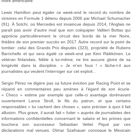
noire américaine.
Lewis Hamilton peut égaler ce week-end le record du nombre de
victoires en Formule 1 détenu depuis 2006 par Michael Schumacher
(91). À Sotchi, où Mercedes est invaincue depuis 2014, l'Anglais ne
paraît pas avoir d'autre rival que son coéquipier Valtteri Bottas qui
apprécie particulièrement le circuit des bords de la mer Noire,
théâtre de son premier succès en 2017. Autre record sur le point de
tomber: celui des Grands Prix disputés (323), propriété de Rubens
Barrichello et qui sera égalé ce week-end par Kimi Räikkönen. Le
vétéran finlandais, fidèle à lui-même, ne tire aucune gloire de sa
longévité dans la discipline. « Je m'en fous ! » lâche-t-il aux
journalistes qui veulent l'interroger sur cet exploit...
Sergio Pérez ne digère pas sa future éviction par Racing Point et se
répand en commentaires peu amènes à l'égard de son écurie.
« Checo » estime par exemple que celle-ci avantage dorénavant
ouvertement Lance Stroll, le fils du patron, et que certains
responsables « lui cachent des choses », sans préciser à quoi il fait
allusion. Plus grave, il aurait fait « fuiter » auprès de journalistes des
informations confidentielles concernant le salaire et les primes que
touchera son successeur Sebastian Vettel. Piqué par ces
déclarations mal venues, Otmar Szafnauer convoque le Mexicain