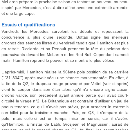
McLaren prépare la prochaine saison en testant un nouveau museau
inspiré par Mercedes, c'est-à-dire affiné avec une extrémité arrondie
et une large cape.
Essais et qualifications
Vendredi, les Mercedes survolent les débats et repoussent la
concurrence à plus d'une seconde. Bottas signe les meilleurs
chronos des séances libres du vendredi tandis que Hamilton est plus
en retrait. Ricciardo et sa Renault prennent la tête du peloton des
poursuivants devant les McLaren et les Red Bull. Cependant samedi
matin Hamilton reprend le pouvoir et se montre le plus véloce.
L'après-midi, Hamilton réalise la 96ème pole position de sa carrière
(1'31''304''') après avoir vécu une séance mouvementée. En effet, à
la fin de la Q2, le drapeau rouge provoqué par Vettel (voir ci-après)
vient le couper dans son élan alors qu'il n'a encore signé aucun
chrono valide, son précédent ayant annulé parce qu'il avait court-
circuité le virage n°2. Le Britannique est contraint d'utiliser un jeu de
pneus tendres, ce qu'il n'avait pas prévu, pour arracher in extremis
son billet pour la troisième manche. Puis, en Q3, il s'empare de la
pole, mais celle-ci est un temps mise en sursis, car il s'avère
qu'Hamilton, à l'instar de Latifi, Grosjean et Magnussen, aurait de