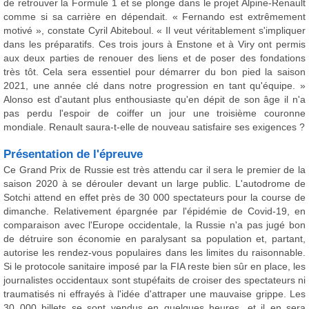
de retrouver la Formule 1 et se plonge dans le projet Alpine-Renault
comme si sa carrière en dépendait. « Fernando est extrêmement
motivé », constate Cyril Abiteboul. « Il veut véritablement s'impliquer
dans les préparatifs. Ces trois jours à Enstone et à Viry ont permis
aux deux parties de renouer des liens et de poser des fondations
très tôt. Cela sera essentiel pour démarrer du bon pied la saison
2021, une année clé dans notre progression en tant qu'équipe. »
Alonso est d'autant plus enthousiaste qu'en dépit de son âge il n'a
pas perdu l'espoir de coiffer un jour une troisième couronne
mondiale. Renault saura-t-elle de nouveau satisfaire ses exigences ?
Présentation de l'épreuve
Ce Grand Prix de Russie est très attendu car il sera le premier de la
saison 2020 à se dérouler devant un large public. L'autodrome de
Sotchi attend en effet près de 30 000 spectateurs pour la course de
dimanche. Relativement épargnée par l'épidémie de Covid-19, en
comparaison avec l'Europe occidentale, la Russie n'a pas jugé bon
de détruire son économie en paralysant sa population et, partant,
autorise les rendez-vous populaires dans les limites du raisonnable.
Si le protocole sanitaire imposé par la FIA reste bien sûr en place, les
journalistes occidentaux sont stupéfaits de croiser des spectateurs ni
traumatisés ni effrayés à l'idée d'attraper une mauvaise grippe. Les
30 000 billets se sont vendus en quelques heures, et il en sera