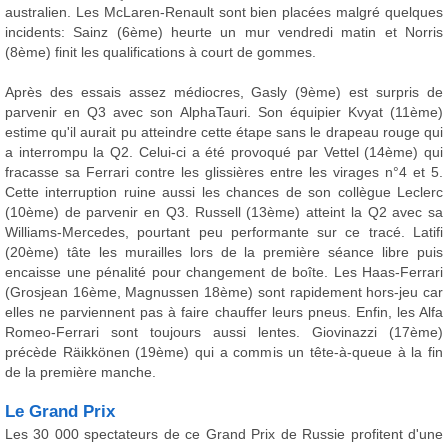
australien. Les McLaren-Renault sont bien placées malgré quelques
incidents: Sainz (6ème) heurte un mur vendredi matin et Norris
(8ème) finit les qualifications à court de gommes.
Après des essais assez médiocres, Gasly (9ème) est surpris de
parvenir en Q3 avec son AlphaTauri. Son équipier Kvyat (11ème)
estime qu'il aurait pu atteindre cette étape sans le drapeau rouge qui
a interrompu la Q2. Celui-ci a été provoqué par Vettel (14ème) qui
fracasse sa Ferrari contre les glissières entre les virages n°4 et 5.
Cette interruption ruine aussi les chances de son collègue Leclerc
(10ème) de parvenir en Q3. Russell (13ème) atteint la Q2 avec sa
Williams-Mercedes, pourtant peu performante sur ce tracé. Latifi
(20ème) tâte les murailles lors de la première séance libre puis
encaisse une pénalité pour changement de boîte. Les Haas-Ferrari
(Grosjean 16ème, Magnussen 18ème) sont rapidement hors-jeu car
elles ne parviennent pas à faire chauffer leurs pneus. Enfin, les Alfa
Romeo-Ferrari sont toujours aussi lentes. Giovinazzi (17ème)
précède Räikkönen (19ème) qui a commis un tête-à-queue à la fin
de la première manche.
Le Grand Prix
Les 30 000 spectateurs de ce Grand Prix de Russie profitent d'une