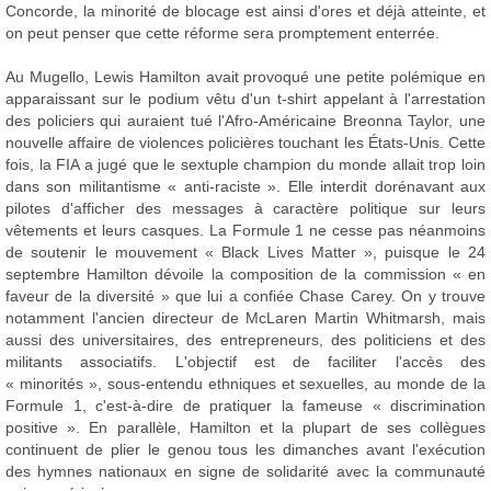
Concorde, la minorité de blocage est ainsi d'ores et déjà atteinte, et
on peut penser que cette réforme sera promptement enterrée.
Au Mugello, Lewis Hamilton avait provoqué une petite polémique en
apparaissant sur le podium vêtu d'un t-shirt appelant à l'arrestation
des policiers qui auraient tué l'Afro-Américaine Breonna Taylor, une
nouvelle affaire de violences policières touchant les États-Unis. Cette
fois, la FIA a jugé que le sextuple champion du monde allait trop loin
dans son militantisme « anti-raciste ». Elle interdit dorénavant aux
pilotes d'afficher des messages à caractère politique sur leurs
vêtements et leurs casques. La Formule 1 ne cesse pas néanmoins
de soutenir le mouvement « Black Lives Matter », puisque le 24
septembre Hamilton dévoile la composition de la commission « en
faveur de la diversité » que lui a confiée Chase Carey. On y trouve
notamment l'ancien directeur de McLaren Martin Whitmarsh, mais
aussi des universitaires, des entrepreneurs, des politiciens et des
militants associatifs. L'objectif est de faciliter l'accès des
« minorités », sous-entendu ethniques et sexuelles, au monde de la
Formule 1, c'est-à-dire de pratiquer la fameuse « discrimination
positive ». En parallèle, Hamilton et la plupart de ses collègues
continuent de plier le genou tous les dimanches avant l'exécution
des hymnes nationaux en signe de solidarité avec la communauté