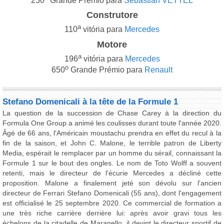
250
Grande Prémio para
Sebastian VETTEL
Construtore
a
110
vitória para
Mercedes
Motore
a
196
vitória para
Mercedes
o
650
Grande Prémio para
Renault
Stefano Domenicali à la tête de la Formule 1
La question de la succession de Chase Carey à la direction du
Formula One Group a animé les coulisses durant toute l'année 2020.
Âgé de 66 ans, l'Américain moustachu prendra en effet du recul à la
fin de la saison, et John C. Malone, le terrible patron de Liberty
Media, espérait le remplacer par un homme du sérail, connaissant la
Formule 1 sur le bout des ongles. Le nom de Toto Wolff a souvent
retenti, mais le directeur de l'écurie Mercedes a décliné cette
proposition. Malone a finalement jeté son dévolu sur l'ancien
directeur de Ferrari Stefano Domenicali (55 ans), dont l'engagement
est officialisé le 25 septembre 2020. Ce commercial de formation a
une très riche carrière derrière lui: après avoir gravi tous les
échelons de la citadelle de Maranello, il devint le directeur sportif de