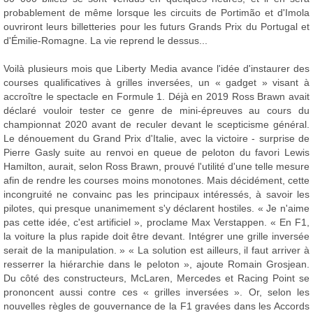
probablement de même lorsque les circuits de Portimão et d'Imola
ouvriront leurs billetteries pour les futurs Grands Prix du Portugal et
d'Émilie-Romagne. La vie reprend le dessus...
Voilà plusieurs mois que Liberty Media avance l'idée d'instaurer des
courses qualificatives à grilles inversées, un « gadget » visant à
accroître le spectacle en Formule 1. Déjà en 2019 Ross Brawn avait
déclaré vouloir tester ce genre de mini-épreuves au cours du
championnat 2020 avant de reculer devant le scepticisme général.
Le dénouement du Grand Prix d'Italie, avec la victoire - surprise de
Pierre Gasly suite au renvoi en queue de peloton du favori Lewis
Hamilton, aurait, selon Ross Brawn, prouvé l'utilité d'une telle mesure
afin de rendre les courses moins monotones. Mais décidément, cette
incongruité ne convainc pas les principaux intéressés, à savoir les
pilotes, qui presque unanimement s'y déclarent hostiles. « Je n'aime
pas cette idée, c'est artificiel », proclame Max Verstappen. « En F1,
la voiture la plus rapide doit être devant. Intégrer une grille inversée
serait de la manipulation. » « La solution est ailleurs, il faut arriver à
resserrer la hiérarchie dans le peloton », ajoute Romain Grosjean.
Du côté des constructeurs, McLaren, Mercedes et Racing Point se
prononcent aussi contre ces « grilles inversées ». Or, selon les
nouvelles règles de gouvernance de la F1 gravées dans les Accords