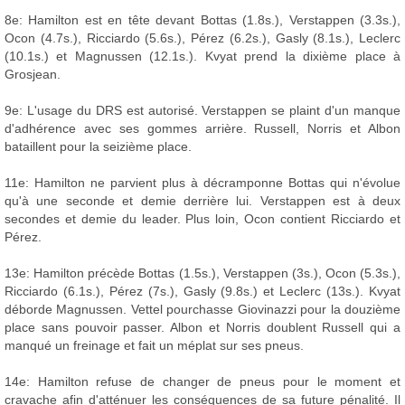
8e: Hamilton est en tête devant Bottas (1.8s.), Verstappen (3.3s.),
Ocon (4.7s.), Ricciardo (5.6s.), Pérez (6.2s.), Gasly (8.1s.), Leclerc
(10.1s.) et Magnussen (12.1s.). Kvyat prend la dixième place à
Grosjean.
9e: L'usage du DRS est autorisé. Verstappen se plaint d'un manque
d'adhérence avec ses gommes arrière. Russell, Norris et Albon
bataillent pour la seizième place.
11e: Hamilton ne parvient plus à décramponne Bottas qui n'évolue
qu'à une seconde et demie derrière lui. Verstappen est à deux
secondes et demie du leader. Plus loin, Ocon contient Ricciardo et
Pérez.
13e: Hamilton précède Bottas (1.5s.), Verstappen (3s.), Ocon (5.3s.),
Ricciardo (6.1s.), Pérez (7s.), Gasly (9.8s.) et Leclerc (13s.). Kvyat
déborde Magnussen. Vettel pourchasse Giovinazzi pour la douzième
place sans pouvoir passer. Albon et Norris doublent Russell qui a
manqué un freinage et fait un méplat sur ses pneus.
14e: Hamilton refuse de changer de pneus pour le moment et
cravache afin d'atténuer les conséquences de sa future pénalité. Il