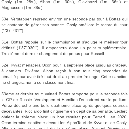
Gasly (1m. 28s.), Albon (1m. 30s.), Giovinazzi (1m. 36s.) et
Magnussen (1m. 38s.).
50e: Verstappen reprend environ une seconde par tour à Bottas qui
se contente de gérer son avance. Gasly améliore le record du tour
(1'37''231''').
51e: Bottas rappuie sur le champignon et s'adjuge le meilleur tour
définitif (1'37''030'''). Il empochera donc un point supplémentaire.
Troisième et dernier changement de pneus pour Russell.
52e: Kvyat menacera Ocon pour la septième place jusqu'au drapeau
à damiers. Dixième, Albon reçoit à son tour cinq secondes de
pénalité pour avoir tiré tout droit au premier freinage. Cette sanction
ne changera rien à son classement final.
53ème et dernier tour: Valtteri Bottas remporte pour la seconde fois
le GP de Russie. Verstappen et Hamilton l'encadrent sur le podium.
Pérez décroche une belle quatrième place après quelques courses
décevantes. Ricciardo finit cinquième en dépit de sa pénalité. Leclerc
obtient la sixième place: un bon résultat pour Ferrari... en 2020.
Ocon termine septième devant les AlphaTauri de Kvyat et de Gasly.
Albon empoche le point de la dixième place. Suivent Giovinazzi,