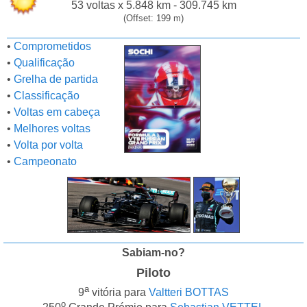
53 voltas x 5.848 km - 309.745 km
(Offset: 199 m)
•
Comprometidos
•
Qualificação
•
Grelha de partida
•
Classificação
•
Voltas em cabeça
•
Melhores voltas
•
Volta por volta
•
Campeonato
Sabiam-no?
Piloto
a
9
vitória para
Valtteri BOTTAS
o