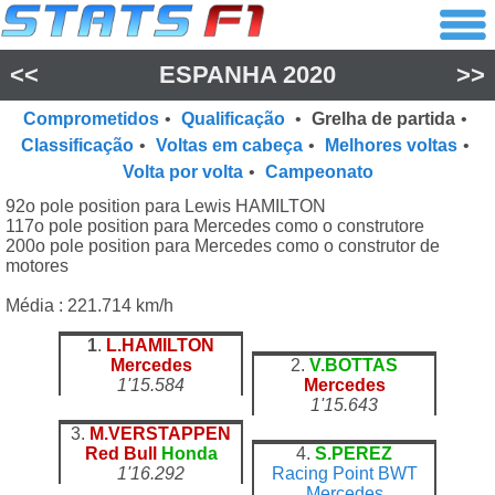
<<
ESPANHA 2020
>>
Comprometidos
•
Qualificação
•
Grelha de partida
•
Classificação
•
Voltas em cabeça
•
Melhores voltas
•
Volta por volta
•
Campeonato
92o pole position para Lewis HAMILTON
117o pole position para Mercedes como o construtore
200o pole position para Mercedes como o construtor de
motores
Média : 221.714 km/h
1
.
L.HAMILTON
Mercedes
2.
V.BOTTAS
1'15.584
Mercedes
1'15.643
3.
M.VERSTAPPEN
Red Bull
Honda
4.
S.PEREZ
1'16.292
Racing Point
BWT
Mercedes