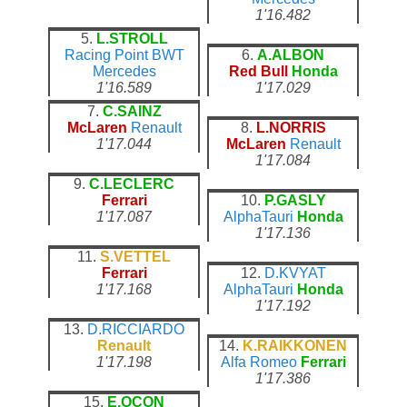
1'16.482
5.
L.STROLL
Racing Point
BWT
6.
A.ALBON
Mercedes
Red Bull
Honda
1'16.589
1'17.029
7.
C.SAINZ
McLaren
Renault
8.
L.NORRIS
1'17.044
McLaren
Renault
1'17.084
9.
C.LECLERC
Ferrari
10.
P.GASLY
1'17.087
AlphaTauri
Honda
1'17.136
11.
S.VETTEL
Ferrari
12.
D.KVYAT
1'17.168
AlphaTauri
Honda
1'17.192
13.
D.RICCIARDO
Renault
14.
K.RAIKKONEN
1'17.198
Alfa Romeo
Ferrari
1'17.386
15.
E.OCON