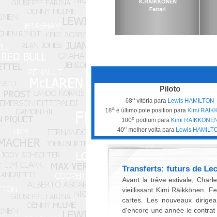
K.RAIKKONEN
Ferrari
Piloto
a
68
vitória para
Lewis HAMILTON
a
18
e último pole position para
Kimi RAI
o
100
podium para
Kimi RAIKKONE
o
40
melhor volta para
Lewis HAMILT
Transferts: futurs de Le
Avant la trêve estivale, Char
vieillissant Kimi Räikkönen. F
cartes. Les nouveaux dirigea
d'encore une année le contrat 