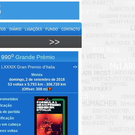
>>
o
990
Grande Prémio
LXXXIX Gran Premio d'Italia
•>
Monza
domingo, 2 de setembro de 2018
53 voltas x 5.793 km - 306.720 km
(Offset: 309 m)
rometidos
ficação
a de partida
ificação
s em cabeça
res voltas