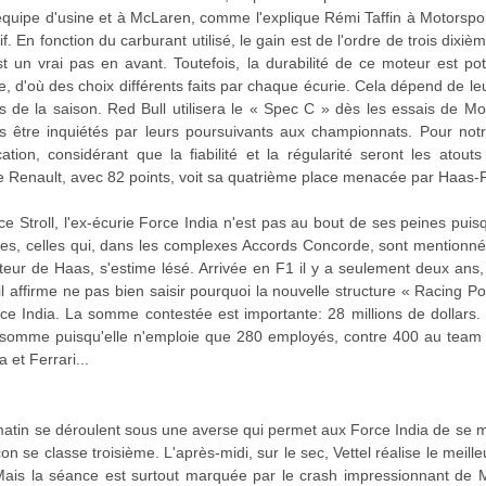
l'équipe d'usine et à McLaren, comme l'explique Rémi Taffin à Motors
if. En fonction du carburant utilisé, le gain est de l'ordre de trois dixiè
 un vrai pas en avant. Toutefois, la durabilité de ce moteur est pote
e, d'où des choix différents faits par chaque écurie. Cela dépend de leur
s de la saison. Red Bull utilisera le « Spec C » dès les essais de Mo
ns être inquiétés par leurs poursuivants aux championnats. Pour no
ication, considérant que la fiabilité et la régularité seront les atout
urie Renault, avec 82 points, voit sa quatrième place menacée par Haas-Fe
 Stroll, l'ex-écurie Force India n'est pas au bout de ses peines pui
mes, celles qui, dans les complexes Accords Concorde, sont mentionn
cteur de Haas, s'estime lésé. Arrivée en F1 il y a seulement deux an
l affirme ne pas bien saisir pourquoi la nouvelle structure « Racing Po
rce India. La somme contestée est importante: 28 millions de dollars
somme puisqu'elle n'emploie que 280 employés, contre 400 au team de
 et Ferrari...
matin se déroulent sous une averse qui permet aux Force India de se 
on se classe troisième. L'après-midi, sur le sec, Vettel réalise le meille
Mais la séance est surtout marquée par le crash impressionnant de 