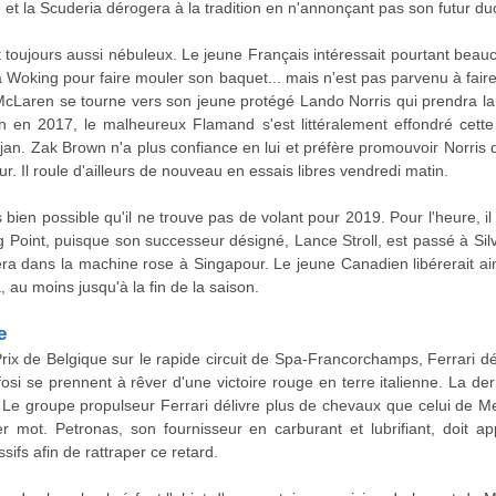
e, et la Scuderia dérogera à la tradition en n'annonçant pas son futur d
 toujours aussi nébuleux. Le jeune Français intéressait pourtant bea
u à Woking pour faire mouler son baquet... mais n'est pas parvenu à fair
cLaren se tourne vers son jeune protégé Lando Norris qui prendra la
 en 2017, le malheureux Flamand s'est littéralement effondré cette
jan. Zak Brown n'a plus confiance en lui et préfère promouvoir Norris
ur. Il roule d'ailleurs de nouveau en essais libres vendredi matin.
 bien possible qu'il ne trouve pas de volant pour 2019. Pour l'heure, i
 Point, puisque son successeur désigné, Lance Stroll, est passé à Sil
 sera dans la machine rose à Singapour. Le jeune Canadien libérerait ai
, au moins jusqu'à la fin de la saison.
e
rix de Belgique sur le rapide circuit de Spa-Francorchamps, Ferrari d
ifosi se prennent à rêver d'une victoire rouge en terre italienne. La 
e groupe propulseur Ferrari délivre plus de chevaux que celui de Mer
er mot. Petronas, son fournisseur en carburant et lubrifiant, doit 
ifs afin de rattraper ce retard.