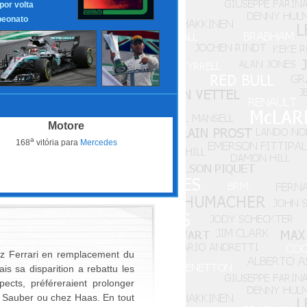
 por volta
eonato
Motore
a
168
vitória para
Mercedes
hez Ferrari en remplacement du
is sa disparition a rebattu les
ects, préféreraient prolonger
ez Sauber ou chez Haas. En tout