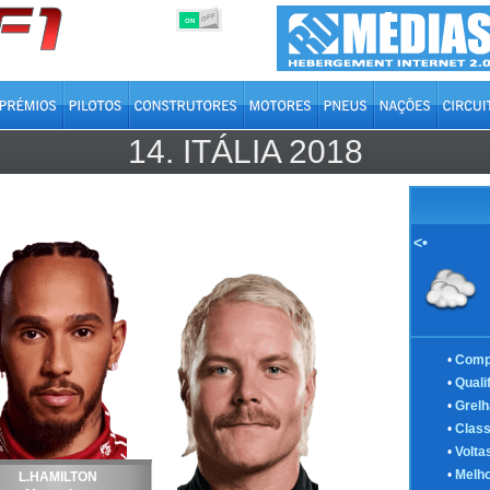
OFF
ON
14.
ITÁLIA
2018
<•
•
Comp
•
Quali
•
Grelh
•
Class
•
Volta
•
Melho
L.HAMILTON