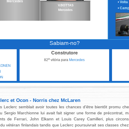
Mercedes
•
Volta
V.BOTTAS
•
Camp
Mercedes
Sabiam-no?
Construtore
a
82
vitória para
Mercedes
KKONEN
N
ON
clerc et Ocon - Norris chez McLaren
les Leclerc semblait avoir toutes les chances d'être bientôt promu c
eu Sergio Marchionne lui avait fait signer une forme de précontrat, ma
nts de Ferrari, John Elkann et Louis Carey Camilleri, plus circonsp
du vétéran finlandais tandis que Leclerc poursuivrait ses classes ch