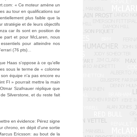
port.com: « Ce moteur amène un
mes au tour en qualifications sur
ntiellement plus faible que la
 stratégie et de leurs objectifs
nza car ils sont en position de
tre part et pour McLaren, nous
s essentiels pour atteindre nos
rrari (76 pts)...
sque Haas s'oppose à ce qu'elle
ées sous le terme de « colonne
s, son équipe n'a pas encore eu
int FI » pourrait mettre la main
. Otmar Szafnauer réplique que
 Silverstone, et du reste fait
mettre en évidence: Pérez signe
ur chrono, en dépit d'une sortie
Marcus Ericsson: au bout de la