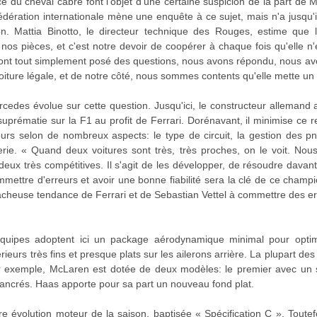
ce du cheval cabré font l'objet d'une certaine suspicion de la part de
dération internationale mène une enquête à ce sujet, mais n'a jusqu'ici
n. Mattia Binotto, le directeur technique des Rouges, estime que 
nos pièces, et c'est notre devoir de coopérer à chaque fois qu'elle n
ls ont tout simplement posé des questions, nous avons répondu, nous avo
 voiture légale, et de notre côté, nous sommes contents qu'elle mette un 
ercedes évolue sur cette question. Jusqu'ici, le constructeur allemand
 suprématie sur la F1 au profit de Ferrari. Dorénavant, il minimise ce r
urs selon de nombreux aspects: le type de circuit, la gestion des pn
ierie. « Quand deux voitures sont très, très proches, on le voit. No
 deux très compétitives. Il s'agit de les développer, de résoudre dava
ettre d'erreurs et avoir une bonne fiabilité sera la clé de ce champi
fâcheuse tendance de Ferrari et de Sebastian Vettel à commettre des er
ipes adoptent ici un package aérodynamique minimal pour optimi
ieurs très fins et presque plats sur les ailerons arrière. La plupart d
r exemple, McLaren est dotée de deux modèles: le premier avec un s
ancrés. Haas apporte pour sa part un nouveau fond plat.
re évolution moteur de la saison, baptisée « Spécification C ». Toutefo