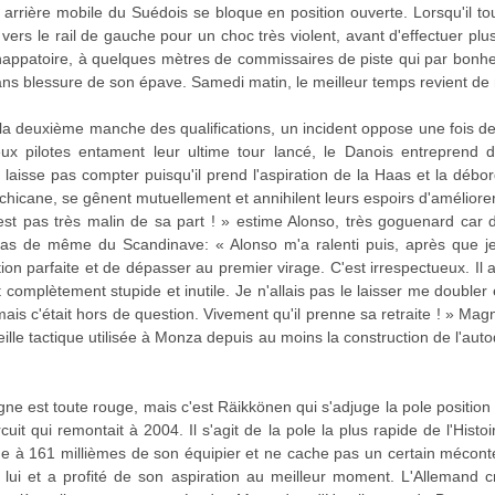
on arrière mobile du Suédois se bloque en position ouverte. Lorsqu'il tou
 vers le rail de gauche pour un choc très violent, avant d'effectuer p
échappatoire, à quelques mètres de commissaires de piste qui par bonh
t sans blessure de son épave. Samedi matin, le meilleur temps revient de
 la deuxième manche des qualifications, un incident oppose une fois 
x pilotes entament leur ultime tour lancé, le Danois entreprend 
 laisse pas compter puisqu'il prend l'aspiration de la Haas et la dé
 chicane, se gênent mutuellement et annihilent leurs espoirs d'amélior
st pas très malin de sa part ! » estime Alonso, très goguenard car d
t pas de même du Scandinave: « Alonso m'a ralenti puis, après que je
tion parfaite et de dépasser au premier virage. C'est irrespectueux. Il a 
 complètement stupide et inutile. Je n'allais pas le laisser me doubler 
mais c'était hors de question. Vivement qu'il prenne sa retraite ! » Ma
ille tactique utilisée à Monza depuis au moins la construction de l'aut
e est toute rouge, mais c'est Räikkönen qui s'adjuge la pole position (
uit qui remontait à 2004. Il s'agit de la pole la plus rapide de l'Hist
 à 161 millièmes de son équipier et ne cache pas un certain mécont
e lui et a profité de son aspiration au meilleur moment. L'Allemand c