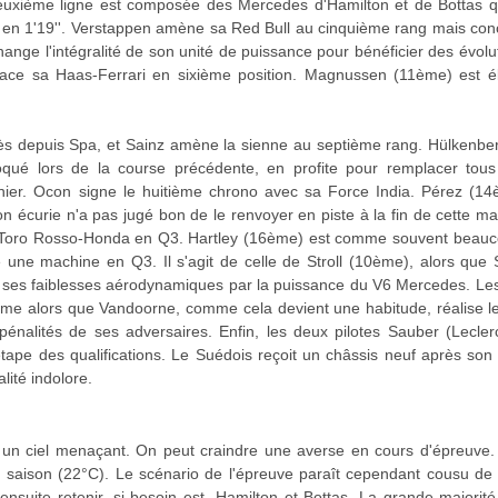
euxième ligne est composée des Mercedes d'Hamilton et de Bottas qu
t en 1'19''. Verstappen amène sa Red Bull au cinquième rang mais c
nge l'intégralité de son unité de puissance pour bénéficier des évolu
lace sa Haas-Ferrari en sixième position. Magnussen (11ème) est él
rès depuis Spa, et Sainz amène la sienne au septième rang. Hülkenberg
oqué lors de la course précédente, en profite pour remplacer tou
rnier. Ocon signe le huitième chrono avec sa Force India. Pérez (14
son écurie n'a pas jugé bon de le renvoyer en piste à la fin de cette 
 Toro Rosso-Honda en Q3. Hartley (16ème) est comme souvent beaucou
ce une machine en Q3. Il s'agit de celle de Stroll (10ème), alors que
ses faiblesses aérodynamiques par la puissance du V6 Mercedes. Le
ième alors que Vandoorne, comme cela devient une habitude, réalise le
nalités de ses adversaires. Enfin, les deux pilotes Sauber (Lecl
tape des qualifications. Le Suédois reçoit un châssis neuf après son
ité indolore.
 un ciel menaçant. On peut craindre une averse en cours d'épreuve. 
 saison (22°C). Le scénario de l'épreuve paraît cependant cousu de fi
 ensuite retenir, si besoin est, Hamilton et Bottas. La grande majorit