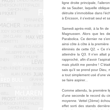
ligne droite principale, l'ailer
de sa Sauber, laquelle oblique
détruite s'immobilise dans l'
à Ericsson, il s'extrait seul e
Samedi après-midi, à la fin de
Magnussen. Alors que les deu
Parabolica. Ce dernier ne s'en
ainsi côte à côte à la première
éliminés de cette Q2. « Ce n'e
atteindre la Q3. Il n'en allai
rapproché, afin d'avoir l'aspira
mais plutôt me pendre ! C'était
sais qu'il se prend pour Dieu, 
a tout simplement usé d'une vie
se faire aspirer...
Comme attendu, la première lign
d'une seconde le record du circ
moyenne. Vettel (2ème) échoue
effet sorti des stands derrièr