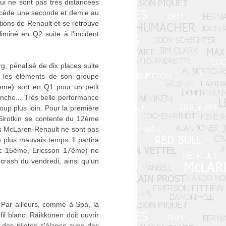
i ne sont pas très distancées
oncède une seconde et demie au
tions de Renault et se retrouve
iminé en Q2 suite à l'incident
, pénalisé de dix places suite
s les éléments de son groupe
ème) sort en Q1 pour un petit
manche... Très belle performance
p plus loin. Pour la première
 Sirotkin se contente du 12ème
s McLaren-Renault ne sont pas
 plus mauvais temps. Il partira
erc 15ème, Ericsson 17ème) ne
 crash du vendredi, ainsi qu'un
Par ailleurs, comme à Spa, la
l blanc. Räikkönen doit ouvrir
é des pilotes s'élance avec des