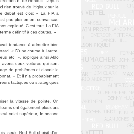
 Mercedes et de Renault. Depuis
 rien trouvé de litigieux sur le
le débat est clos: « La FIA a
'est pas pleinement convaincue
ns expliqué. C'est tout. La FIA
terme définitif à ces doutes. »
 avait tendance à admettre bien
etard. « D'une course à l'autre,
eus etc. », explique ainsi Aldo
us avons deux voitures qui sont
ntage de problèmes et d'avoir le
onnat. » Et il n'a probablement
reurs tactiques ou stratégiques
ser la vitesse de pointe. On
es teams ont également plusieurs
eul volet supérieur, le second
is, seule Red Bull choisit d'en