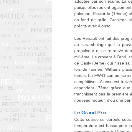
adoptée par son écurie. La d
puisqu'elles roulent égalemen
poleman. Ricciardo (19ème) cha
en fond de grille. Grosjean p
précité avec Alonso.
Les Renault ont fait des prog
au carambolage qu'il a prov
propulseur et se retrouve de
millième. Le croyant à l'abri, 
de Gasly (9ème) qui hisse sa
fois de l'année, Williams pla
temps. La FW41 compense ici 
compétitives. Alonso est treiz
cependant 17ème grâce aux pé
franchissent pas la première é
nouveau moteur, d'où une pénal
Le Grand Prix
Cette course se déroule sous
température est basse pour la
gentiment la porte à Vettel et