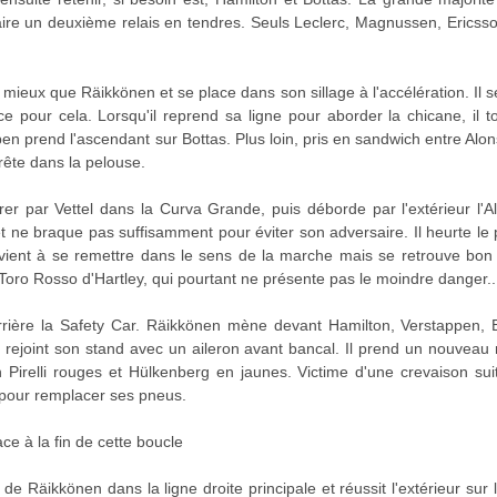
ire un deuxième relais en tendres. Seuls Leclerc, Magnussen, Ericsso
 mieux que Räikkönen et se place dans son sillage à l'accélération. Il 
e pour cela. Lorsqu'il reprend sa ligne pour aborder la chicane, il 
n prend l'ascendant sur Bottas. Plus loin, pris en sandwich entre Alons
rête dans la pelouse.
irer par Vettel dans la Curva Grande, puis déborde par l'extérieur l
 et ne braque pas suffisamment pour éviter son adversaire. Il heurte 
rvient à se remettre dans le sens de la marche mais se retrouve bon 
 Toro Rosso d'Hartley, qui pourtant ne présente pas le moindre danger..
rrière la Safety Car. Räikkönen mène devant Hamilton, Verstappen, 
ttel rejoint son stand avec un aileron avant bancal. Il prend un nouv
 Pirelli rouges et Hülkenberg en jaunes. Victime d'une crevaison sui
 pour remplacer ses pneus.
ace à la fin de cette boucle
 de Räikkönen dans la ligne droite principale et réussit l'extérieur sur