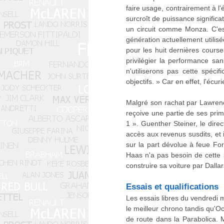
faire usage, contrairement à 
surcroît de puissance significat
un circuit comme Monza. C'est
génération actuellement utilisé
pour les huit dernières course
privilégier la performance sa
n'utiliserons pas cette spécif
objectifs. » Car en effet, l'éc
Malgré son rachat par Lawrence
reçoive une partie de ses pri
1 ». Guenther Steiner, le dire
accès aux revenus susdits, et i
sur la part dévolue à feue Fo
Haas n'a pas besoin de cette 
construire sa voiture par Dallara
Essais et qualifications
Les essais libres du vendredi 
le meilleur chrono tandis qu'Oc
de route dans la Parabolica. 