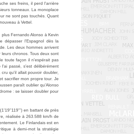
che ses freins, il perd l'arrière
lusieurs tonneaux. La monoplace
eur ne sont pas touchés. Quant
 nouveau à Vettel.
de plus Fernando Alonso à Kevin
de dépasser l'Espagnol dès la
borde. Les deux hommes arrivent
er leurs chronos. Tous deux sont
e toute façon il n'espérait pas
 l'ai passé, s'est délibérément
cru qu'il allait pouvoir doubler,
et sacrifier mon propre tour. Je
gnussen paraît oublier qu'Alonso
odrome : se laisser doubler pour
1'19''119''') en battant de près
oire, réalisée à 263.588 km/h de
entement. Le Finlandais est en
ritique à demi-mot la stratégie