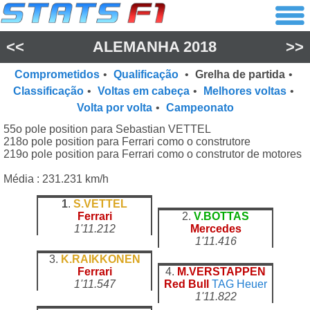
<<
ALEMANHA 2018
>>
Comprometidos
•
Qualificação
•
Grelha de partida
•
Classificação
•
Voltas em cabeça
•
Melhores voltas
•
Volta por volta
•
Campeonato
55o pole position para Sebastian VETTEL
218o pole position para Ferrari como o construtore
219o pole position para Ferrari como o construtor de motores
Média : 231.231 km/h
1
.
S.VETTEL
Ferrari
2.
V.BOTTAS
1'11.212
Mercedes
1'11.416
3.
K.RAIKKONEN
Ferrari
4.
M.VERSTAPPEN
1'11.547
Red Bull
TAG Heuer
1'11.822