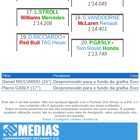
1'14.045
17.
L.STROLL
Williams
Mercedes
18.
S.VANDOORNE
1'14.206
McLaren
Renault
1'14.401
19.
D.RICCIARDO
•
Red Bull
TAG Heuer
20.
P.GASLY
•
Toro Rosso
Honda
1'13.749
Piloto
Penalidade
Caus
Daniel RICCIARDO (15°)
Despromovido para o fundo da grelha
Exce
Pierre GASLY (17°)
Despromovido para o fundo da grelha
Exce
Este site é um site amador. Não tem qualquer ligação com o Formula One Group ou a FIA, e o
seu conteúdo não é aprovado nem patrocinado por essas entidades.
Todos os textos presentes no site são propriedade exclusiva dos seus autores. É proibida
qualquer utilização noutro site ou qualquer outro meio de divulgação, salvo autorização dos
autores em questão.
Sobre / Configurar cookies
|
Audiência