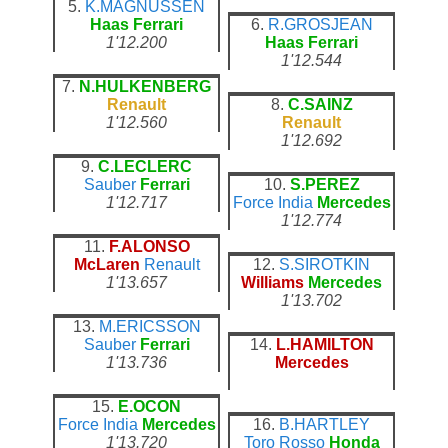
5.
K.MAGNUSSEN
Haas
Ferrari
6.
R.GROSJEAN
1'12.200
Haas
Ferrari
1'12.544
7.
N.HULKENBERG
Renault
8.
C.SAINZ
1'12.560
Renault
1'12.692
9.
C.LECLERC
Sauber
Ferrari
10.
S.PEREZ
1'12.717
Force India
Mercedes
1'12.774
11.
F.ALONSO
McLaren
Renault
12.
S.SIROTKIN
1'13.657
Williams
Mercedes
1'13.702
13.
M.ERICSSON
Sauber
Ferrari
14.
L.HAMILTON
1'13.736
Mercedes
15.
E.OCON
Force India
Mercedes
16.
B.HARTLEY
1'13.720
Toro Rosso
Honda