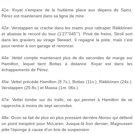
41e: Kvyat s'empare de la huitième place aux dépens de Sainz.
Pérez est maintenant dans sa ligne de mire.
42e: Verstappen se crache dans les mains pour rattraper Räikkönen
et abaisse le record du tour (1'27''045'''). Privé de freins, Stroll sort
dans les graviers au virage Stewart. Il regagne la piste, mais c'est
pour rentrer à son garage et renoncer.
44e: Vettel compte maintenant plus de dix secondes de marge sur
Hamilton, lequel tient Bottas à distance. Kvyat est dans les
échappements de Pérez.
45e: Vettel précède Hamilton (8.7s.), Bottas (11s.), Räikkönen (24s.),
Verstappen (25.8s.) et Massa (1m. 06s.).
47e: Vettel tombe sur du trafic, ce qui permet à Hamilton de se
rapproche à moins de sept secondes.
48e: Ocon se fait de plus en plus pressant derrière Alonso qui défend
un point inespéré pour McLaren. Jusque-là bon dernier, Magnussen
jette l'éponge à cause d'un bris de suspension.