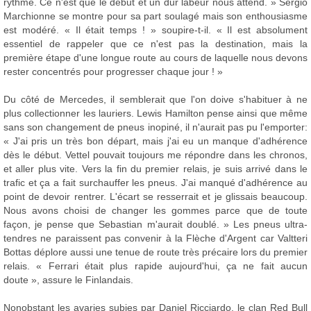
rythme. Ce n'est que le début et un dur labeur nous attend. » Sergio
Marchionne se montre pour sa part soulagé mais son enthousiasme
est modéré. « Il était temps ! » soupire-t-il. « Il est absolument
essentiel de rappeler que ce n'est pas la destination, mais la
première étape d'une longue route au cours de laquelle nous devons
rester concentrés pour progresser chaque jour ! »
Du côté de Mercedes, il semblerait que l'on doive s'habituer à ne
plus collectionner les lauriers. Lewis Hamilton pense ainsi que même
sans son changement de pneus inopiné, il n'aurait pas pu l'emporter:
« J'ai pris un très bon départ, mais j'ai eu un manque d'adhérence
dès le début. Vettel pouvait toujours me répondre dans les chronos,
et aller plus vite. Vers la fin du premier relais, je suis arrivé dans le
trafic et ça a fait surchauffer les pneus. J'ai manqué d'adhérence au
point de devoir rentrer. L'écart se resserrait et je glissais beaucoup.
Nous avons choisi de changer les gommes parce que de toute
façon, je pense que Sebastian m'aurait doublé. » Les pneus ultra-
tendres ne paraissent pas convenir à la Flèche d'Argent car Valtteri
Bottas déplore aussi une tenue de route très précaire lors du premier
relais. « Ferrari était plus rapide aujourd'hui, ça ne fait aucun
doute », assure le Finlandais.
Nonobstant les avaries subies par Daniel Ricciardo, le clan Red Bull