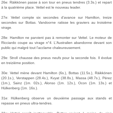
26e: Räikkönen passe à son tour en pneus tendres (3.3s.) et repart
à la quatrième place. Vettel est le nouveau leader.
27e: Vettel compte six secondes d'avance sur Hamilton, treize
secondes sur Bottas. Vandoorne ratisse les graviers au troisième
virage.
28e: Hamilton ne parvient pas à remonter sur Vettel. Le moteur de
Ricciardo coupe au virage n°4. L'Australien abandonne devant son
public qui malgré tout l'acclame chaleureusement.
29e: Stroll chausse des pneus neufs pour la seconde fois. Il évolue
en treizième position.
30e: Vettel mène devant Hamilton (6s.), Bottas (11.5s.), Räikkönen
(20.1s.), Verstappen (28.4s.), Kvyat (38.8s.), Massa (48.7s.), Pérez
(1m.), Sainz (1m. 02s.), Alonso (1m. 12s.), Ocon (1m. 13s.) et
Hülkenberg (1m. 16s.).
31e: Hülkenberg observe un deuxième passage aux stands et
repasse en pneus ultra-tendres.