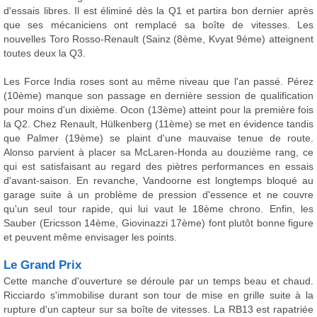
d'essais libres. Il est éliminé dès la Q1 et partira bon dernier après
que ses mécaniciens ont remplacé sa boîte de vitesses. Les
nouvelles Toro Rosso-Renault (Sainz (8ème, Kvyat 9ème) atteignent
toutes deux la Q3.
Les Force India roses sont au même niveau que l'an passé. Pérez
(10ème) manque son passage en dernière session de qualification
pour moins d'un dixième. Ocon (13ème) atteint pour la première fois
la Q2. Chez Renault, Hülkenberg (11ème) se met en évidence tandis
que Palmer (19ème) se plaint d'une mauvaise tenue de route.
Alonso parvient à placer sa McLaren-Honda au douzième rang, ce
qui est satisfaisant au regard des piètres performances en essais
d'avant-saison. En revanche, Vandoorne est longtemps bloqué au
garage suite à un problème de pression d'essence et ne couvre
qu'un seul tour rapide, qui lui vaut le 18ème chrono. Enfin, les
Sauber (Ericsson 14ème, Giovinazzi 17ème) font plutôt bonne figure
et peuvent même envisager les points.
Le Grand Prix
Cette manche d'ouverture se déroule par un temps beau et chaud.
Ricciardo s'immobilise durant son tour de mise en grille suite à la
rupture d'un capteur sur sa boîte de vitesses. La RB13 est rapatriée