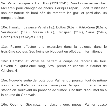
9e: Vettel réplique à Hamilton (1'28''234'''). Vandoorne arrive chez
McLaren pour changer de pneus. Lorsqu'il repart, il doit réinitialiser
son ordinateur de bord afin de remettre les gaz, et perd ainsi un
temps précieux.
10e: Hamilton devance Vettel (1s.), Bottas (6.5s.), Räikkönen (8.5s.),
Verstappen (11s.), Massa (18s.), Grosjean (21s.), Sainz (24s.),
Pérez (25s.) et Kvyat (26s.).
11e: Palmer effectue une excursion dans la pelouse dans le
troisième secteur. Ses freins se bloquent en effet par intermittence.
13e: Hamilton et Vettel se battent à coups de records de tour.
Revenu au quinzième rang, Stroll prend en chasse la Sauber de
Giovinazzi.
15e: Nouvelle sortie de route pour Palmer qui poursuit tout de même
son chemin. Il n'en va pas de même pour Grosjean qui regagne les
stands en soulevant un panache de fumée. Une fuite d'eau met fin à
la course du Genevois.
16e: Ocon et Giovinazzi remplacent leurs pneus. Palmer passe