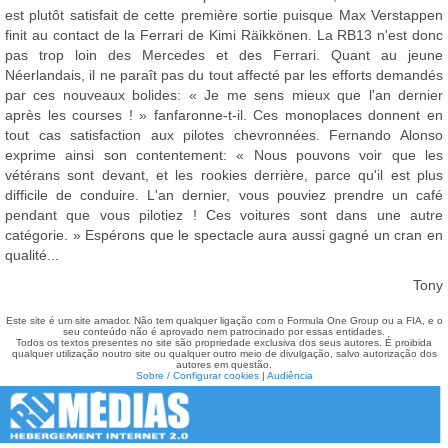
est plutôt satisfait de cette première sortie puisque Max Verstappen
finit au contact de la Ferrari de Kimi Räikkönen. La RB13 n'est donc
pas trop loin des Mercedes et des Ferrari. Quant au jeune
Néerlandais, il ne paraît pas du tout affecté par les efforts demandés
par ces nouveaux bolides: « Je me sens mieux que l'an dernier
après les courses ! » fanfaronne-t-il. Ces monoplaces donnent en
tout cas satisfaction aux pilotes chevronnées. Fernando Alonso
exprime ainsi son contentement: « Nous pouvons voir que les
vétérans sont devant, et les rookies derrière, parce qu'il est plus
difficile de conduire. L'an dernier, vous pouviez prendre un café
pendant que vous pilotiez ! Ces voitures sont dans une autre
catégorie. » Espérons que le spectacle aura aussi gagné un cran en
qualité...
Tony
Este site é um site amador. Não tem qualquer ligação com o Formula One Group ou a FIA, e o
seu conteúdo não é aprovado nem patrocinado por essas entidades.
Todos os textos presentes no site são propriedade exclusiva dos seus autores. É proibida
qualquer utilização noutro site ou qualquer outro meio de divulgação, salvo autorização dos
autores em questão.
Sobre / Configurar cookies
|
Audiência