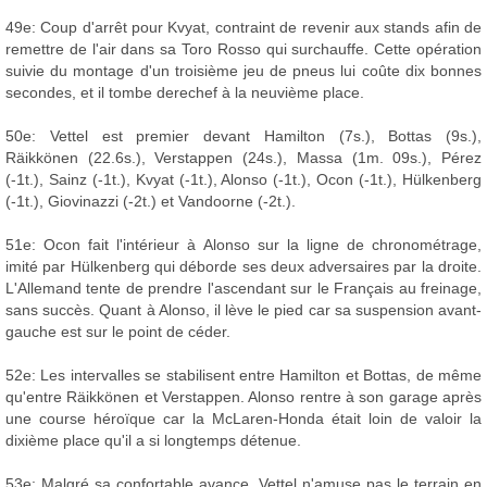
49e: Coup d'arrêt pour Kvyat, contraint de revenir aux stands afin de
remettre de l'air dans sa Toro Rosso qui surchauffe. Cette opération
suivie du montage d'un troisième jeu de pneus lui coûte dix bonnes
secondes, et il tombe derechef à la neuvième place.
50e: Vettel est premier devant Hamilton (7s.), Bottas (9s.),
Räikkönen (22.6s.), Verstappen (24s.), Massa (1m. 09s.), Pérez
(-1t.), Sainz (-1t.), Kvyat (-1t.), Alonso (-1t.), Ocon (-1t.), Hülkenberg
(-1t.), Giovinazzi (-2t.) et Vandoorne (-2t.).
51e: Ocon fait l'intérieur à Alonso sur la ligne de chronométrage,
imité par Hülkenberg qui déborde ses deux adversaires par la droite.
L'Allemand tente de prendre l'ascendant sur le Français au freinage,
sans succès. Quant à Alonso, il lève le pied car sa suspension avant-
gauche est sur le point de céder.
52e: Les intervalles se stabilisent entre Hamilton et Bottas, de même
qu'entre Räikkönen et Verstappen. Alonso rentre à son garage après
une course héroïque car la McLaren-Honda était loin de valoir la
dixième place qu'il a si longtemps détenue.
53e: Malgré sa confortable avance, Vettel n'amuse pas le terrain en