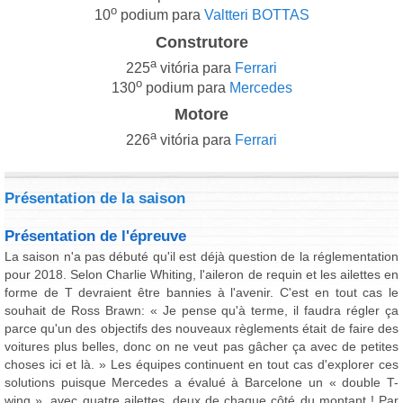
o
10
podium para
Valtteri BOTTAS
Construtore
a
225
vitória para
Ferrari
o
130
podium para
Mercedes
Motore
a
226
vitória para
Ferrari
Présentation de la saison
Présentation de l'épreuve
La saison n'a pas débuté qu'il est déjà question de la réglementation
pour 2018. Selon Charlie Whiting, l'aileron de requin et les ailettes en
forme de T devraient être bannies à l'avenir. C'est en tout cas le
souhait de Ross Brawn: « Je pense qu'à terme, il faudra régler ça
parce qu'un des objectifs des nouveaux règlements était de faire des
voitures plus belles, donc on ne veut pas gâcher ça avec de petites
choses ici et là. » Les équipes continuent en tout cas d'explorer ces
solutions puisque Mercedes a évalué à Barcelone un « double T-
wing », avec quatre ailettes, deux de chaque côté du montant ! Par