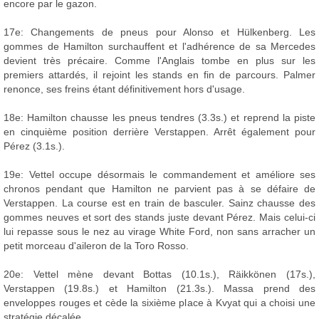
encore par le gazon.
17e: Changements de pneus pour Alonso et Hülkenberg. Les
gommes de Hamilton surchauffent et l'adhérence de sa Mercedes
devient très précaire. Comme l'Anglais tombe en plus sur les
premiers attardés, il rejoint les stands en fin de parcours. Palmer
renonce, ses freins étant définitivement hors d'usage.
18e: Hamilton chausse les pneus tendres (3.3s.) et reprend la piste
en cinquième position derrière Verstappen. Arrêt également pour
Pérez (3.1s.).
19e: Vettel occupe désormais le commandement et améliore ses
chronos pendant que Hamilton ne parvient pas à se défaire de
Verstappen. La course est en train de basculer. Sainz chausse des
gommes neuves et sort des stands juste devant Pérez. Mais celui-ci
lui repasse sous le nez au virage White Ford, non sans arracher un
petit morceau d'aileron de la Toro Rosso.
20e: Vettel mène devant Bottas (10.1s.), Räikkönen (17s.),
Verstappen (19.8s.) et Hamilton (21.3s.). Massa prend des
enveloppes rouges et cède la sixième place à Kvyat qui a choisi une
stratégie décalée.