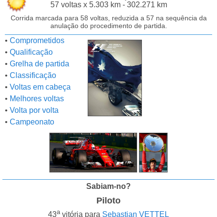
57 voltas x 5.303 km - 302.271 km
Corrida marcada para 58 voltas, reduzida a 57 na sequência da
anulação do procedimento de partida.
•
Comprometidos
•
Qualificação
•
Grelha de partida
•
Classificação
•
Voltas em cabeça
•
Melhores voltas
•
Volta por volta
•
Campeonato
Sabiam-no?
Piloto
a
43
vitória para
Sebastian VETTEL