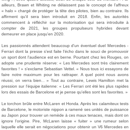
ailleurs, Brawn et Whiting ne délaissent pas le concept de l'affreux
« halo » chargé de protéger la tête des pilotes, bien au contraire. Ils
affirment qu'il sera bien introduit en 2018. Enfin, les autorités
commencent à réfléchir sur la motorisation qui sera introduite à
compter de 2021, les groupes propulseurs hybrides devant
demeurer en place jusqu'en 2020.
Les passionnés attendent beaucoup d'un éventuel duel Mercedes -
Ferrari dont la presse s'est faite l'écho dans le souci de promouvoir
un sport dont l'audience est en berne. Pourtant chez les Rouges, on
adopte une prudente réserve: « Les Mercedes sont très clairement
favorites ! » s'exclame Sebastian Vettel. « Nous tous ici essayons de
faire notre maximum pour les rattraper. A quel point nous avons
réussi, on verra bien... » Tout au contraire, Lewis Hamilton met la
pression sur l'équipe italienne: « Les Ferrari ont été les plus rapides
lors des essais de Barcelone et je pense qu'elles sont les favorites. »
Le torchon brûle entre McLaren et Honda. Après les calamiteux tests
de Barcelone, le motoriste nippon a ramené ses unités de puissance
au Japon pour trouver un remède à ces maux tenaces, mais dont on
ignore l'origine. Pire, McLaren laisse « fuiter » une rumeur selon
laquelle elle serait en négociations pour obtenir un V6 Mercedes en