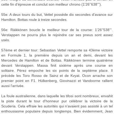
cette fin d'épreuve et conclut son meilleur chrono (1'26''638''').
55e: A deux tours du but, Vettel possède dix secondes d'avance sur
Hamilton. Bottas roule à treize secondes.
56e: Räikkönen boucle le meilleur tour de la course: 1'26''538'''.
Verstappen ne pourra plus le rejoindre car ses pneus sont assez
usés.
57ème et dernier tour: Sebastian Vettel remporte sa 43ème victoire
en Formule 1, la première depuis un an et demi, devant les
Mercedes de Hamilton et de Bottas. Räikkönen termine quatrième
devant Verstappen. Massa finit sixième après une course en
solitaire. Pérez empoche les six points de la septième place. Il
précède les Toro Rosso de Sainz et de Kvyat. Ocon arrache son
premier point en F1. Hülkenberg, Giovinazzi et Vandoorne rallient
aussi l'arrivée.
La foule australienne, dans laquelle les tifosi sont nombreux, envahit
la piste durant le tour d'honneur pur célébrer la victoire de la
Scuderia. Cela effraie les autorités qui n'avaient pas assisté à un tel
enthousiasme populaire depuis longtemps. Bien évidemment, Jean