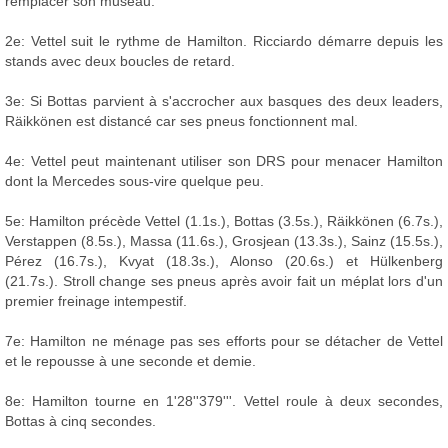
remplacer son museau.
2e: Vettel suit le rythme de Hamilton. Ricciardo démarre depuis les
stands avec deux boucles de retard.
3e: Si Bottas parvient à s'accrocher aux basques des deux leaders,
Räikkönen est distancé car ses pneus fonctionnent mal.
4e: Vettel peut maintenant utiliser son DRS pour menacer Hamilton
dont la Mercedes sous-vire quelque peu.
5e: Hamilton précède Vettel (1.1s.), Bottas (3.5s.), Räikkönen (6.7s.),
Verstappen (8.5s.), Massa (11.6s.), Grosjean (13.3s.), Sainz (15.5s.),
Pérez (16.7s.), Kvyat (18.3s.), Alonso (20.6s.) et Hülkenberg
(21.7s.). Stroll change ses pneus après avoir fait un méplat lors d'un
premier freinage intempestif.
7e: Hamilton ne ménage pas ses efforts pour se détacher de Vettel
et le repousse à une seconde et demie.
8e: Hamilton tourne en 1'28''379'''. Vettel roule à deux secondes,
Bottas à cinq secondes.