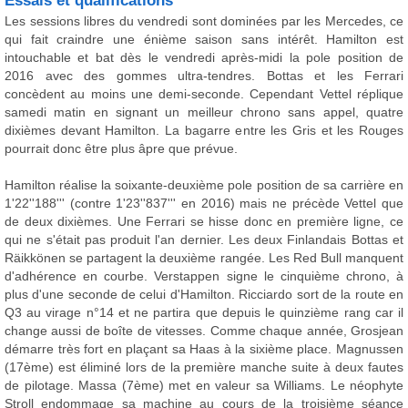
Essais et qualifications
Les sessions libres du vendredi sont dominées par les Mercedes, ce
qui fait craindre une énième saison sans intérêt. Hamilton est
intouchable et bat dès le vendredi après-midi la pole position de
2016 avec des gommes ultra-tendres. Bottas et les Ferrari
concèdent au moins une demi-seconde. Cependant Vettel réplique
samedi matin en signant un meilleur chrono sans appel, quatre
dixièmes devant Hamilton. La bagarre entre les Gris et les Rouges
pourrait donc être plus âpre que prévue.
Hamilton réalise la soixante-deuxième pole position de sa carrière en
1'22''188''' (contre 1'23''837''' en 2016) mais ne précède Vettel que
de deux dixièmes. Une Ferrari se hisse donc en première ligne, ce
qui ne s'était pas produit l'an dernier. Les deux Finlandais Bottas et
Räikkönen se partagent la deuxième rangée. Les Red Bull manquent
d'adhérence en courbe. Verstappen signe le cinquième chrono, à
plus d'une seconde de celui d'Hamilton. Ricciardo sort de la route en
Q3 au virage n°14 et ne partira que depuis le quinzième rang car il
change aussi de boîte de vitesses. Comme chaque année, Grosjean
démarre très fort en plaçant sa Haas à la sixième place. Magnussen
(17ème) est éliminé lors de la première manche suite à deux fautes
de pilotage. Massa (7ème) met en valeur sa Williams. Le néophyte
Stroll endommage sa machine au cours de la troisième séance