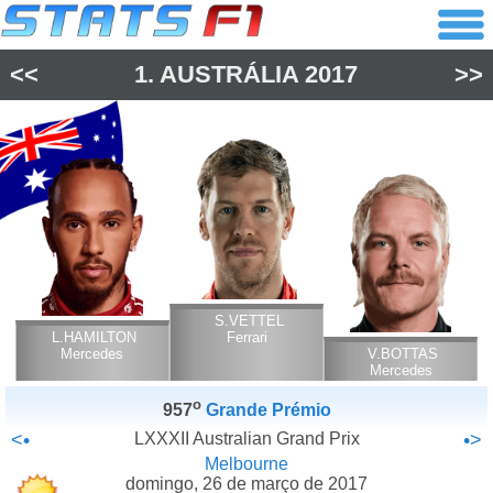
<<
1.
AUSTRÁLIA
2017
>>
S.VETTEL
L.HAMILTON
Ferrari
Mercedes
V.BOTTAS
Mercedes
o
957
Grande Prémio
<•
LXXXII Australian Grand Prix
•>
Melbourne
domingo, 26 de março de 2017