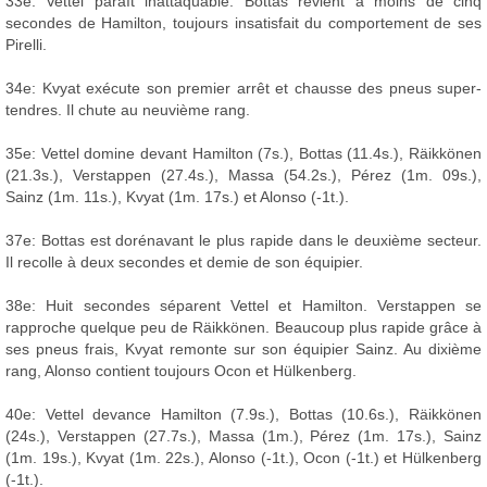
33e: Vettel paraît inattaquable. Bottas revient à moins de cinq
secondes de Hamilton, toujours insatisfait du comportement de ses
Pirelli.
34e: Kvyat exécute son premier arrêt et chausse des pneus super-
tendres. Il chute au neuvième rang.
35e: Vettel domine devant Hamilton (7s.), Bottas (11.4s.), Räikkönen
(21.3s.), Verstappen (27.4s.), Massa (54.2s.), Pérez (1m. 09s.),
Sainz (1m. 11s.), Kvyat (1m. 17s.) et Alonso (-1t.).
37e: Bottas est dorénavant le plus rapide dans le deuxième secteur.
Il recolle à deux secondes et demie de son équipier.
38e: Huit secondes séparent Vettel et Hamilton. Verstappen se
rapproche quelque peu de Räikkönen. Beaucoup plus rapide grâce à
ses pneus frais, Kvyat remonte sur son équipier Sainz. Au dixième
rang, Alonso contient toujours Ocon et Hülkenberg.
40e: Vettel devance Hamilton (7.9s.), Bottas (10.6s.), Räikkönen
(24s.), Verstappen (27.7s.), Massa (1m.), Pérez (1m. 17s.), Sainz
(1m. 19s.), Kvyat (1m. 22s.), Alonso (-1t.), Ocon (-1t.) et Hülkenberg
(-1t.).