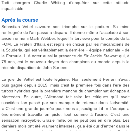
Todt chargera Charlie Whiting d'enquêter sur cette attitude
inqualifiable...
Après la course
Sebastian Vettel savoure son triomphe sur le podium. Sa mine
renfrognée de l'an passé a disparu. Il donne même l'accolade à son
ancien ennemi Mark Webber, lequel l'interviewe pour le compte de la
FOM. Le Fratelli d'Italia est repris en chœur par les mécaniciens de
la Scuderia, qui est véritablement la dernière « équipe nationale » de
la Formule 1. A noter aussi la présence de Sir Jackie Stewart qui, à
78 ans, est le nouveau doyen des champions du monde depuis la
récente disparition de John Surtees.
La joie de Vettel est toute légitime. Non seulement Ferrari n'avait
plus gagné depuis 2015, mais c'est la première fois dans l'ère des
turbos hybrides que la première manche du championnat échappe à
Mercedes. En outre, l'Allemand fait taire les critiques qu'il avait
suscitées l'an passé par son manque de retenue dans l'adversité.
« C'est une grande journée pour nous », souligne-t-il. « L'équipe a
énormément travaillé en piste, tout comme à l'usine. C'est une
sensation incroyable. Grazie mille, on ne peut pas en dire plus. Les
derniers mois ont été vraiment intenses, ça a été dur d'entrer dans le