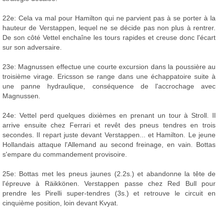
22e: Cela va mal pour Hamilton qui ne parvient pas à se porter à la
hauteur de Verstappen, lequel ne se décide pas non plus à rentrer.
De son côté Vettel enchaîne les tours rapides et creuse donc l'écart
sur son adversaire.
23e: Magnussen effectue une courte excursion dans la poussière au
troisième virage. Ericsson se range dans une échappatoire suite à
une panne hydraulique, conséquence de l'accrochage avec
Magnussen.
24e: Vettel perd quelques dixièmes en prenant un tour à Stroll. Il
arrive ensuite chez Ferrari et revêt des pneus tendres en trois
secondes. Il repart juste devant Verstappen... et Hamilton. Le jeune
Hollandais attaque l'Allemand au second freinage, en vain. Bottas
s'empare du commandement provisoire.
25e: Bottas met les pneus jaunes (2.2s.) et abandonne la tête de
l'épreuve à Räikkönen. Verstappen passe chez Red Bull pour
prendre les Pirelli super-tendres (3s.) et retrouve le circuit en
cinquième position, loin devant Kvyat.