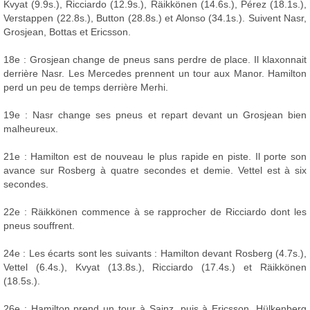
Kvyat (9.9s.), Ricciardo (12.9s.), Räikkönen (14.6s.), Pérez (18.1s.),
Verstappen (22.8s.), Button (28.8s.) et Alonso (34.1s.). Suivent Nasr,
Grosjean, Bottas et Ericsson.
18e : Grosjean change de pneus sans perdre de place. Il klaxonnait
derrière Nasr. Les Mercedes prennent un tour aux Manor. Hamilton
perd un peu de temps derrière Merhi.
19e : Nasr change ses pneus et repart devant un Grosjean bien
malheureux.
21e : Hamilton est de nouveau le plus rapide en piste. Il porte son
avance sur Rosberg à quatre secondes et demie. Vettel est à six
secondes.
22e : Räikkönen commence à se rapprocher de Ricciardo dont les
pneus souffrent.
24e : Les écarts sont les suivants : Hamilton devant Rosberg (4.7s.),
Vettel (6.4s.), Kvyat (13.8s.), Ricciardo (17.4s.) et Räikkönen
(18.5s.).
26e : Hamilton prend un tour à Sainz, puis à Ericsson. Hülkenberg