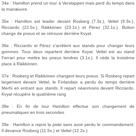
34e : Hamilton prend un tour à Verstappen mais perd du temps dans
la manœuvre.
35e : Hamilton est leader devant Rosberg (7.3s.), Vettel (9.3s.),
Ricciardo (22.5s.), Räikkönen (23.1s.) et Pérez (32.1s.). Button
change de pneus et se retrouve derrière Kvyat.
36e : Ricciardo et Pérez s'arrêtent aux stands pour changer leurs
gommes. Tous deux repartent derrière Kvyat. Vettel est au stand
Ferrari pour mettre les pneus tendres (3.1s.). Il cède la troisième
place à Räikkönen.
37e : Rosberg et Räikkönen changent leurs pneus. Si Rosberg repart
largement devant Vettel, le Finlandais a perdu du temps derrière
Merhi en entrant aux stands. Il repart néanmoins devant Ricciardo.
Kvyat récupère le quatrième rang.
38e : En fin de tour Hamilton effectue son changement de
pneumatiques en trois secondes.
39e : Hamilton a repris la piste sans avoir perdu le commandement.
Il devance Rosberg (11.5s.) et Vettel (12.2s.).