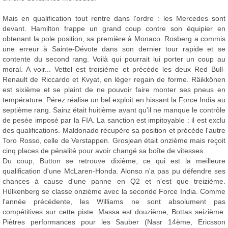
Mais en qualification tout rentre dans l'ordre : les Mercedes sont
devant. Hamilton frappe un grand coup contre son équipier en
obtenant la pole position, sa première à Monaco. Rosberg a commis
une erreur à Sainte-Dévote dans son dernier tour rapide et se
contente du second rang. Voilà qui pourrait lui porter un coup au
moral. A voir... Vettel est troisième et précède les deux Red Bull-
Renault de Riccardo et Kvyat, en léger regain de forme. Räikkönen
est sixième et se plaint de ne pouvoir faire monter ses pneus en
température. Pérez réalise un bel exploit en hissant la Force India au
septième rang. Sainz était huitième avant qu'il ne manque le contrôle
de pesée imposé par la FIA. La sanction est impitoyable : il est exclu
des qualifications. Maldonado récupère sa position et précède l'autre
Toro Rosso, celle de Verstappen. Grosjean était onzième mais reçoit
cinq places de pénalité pour avoir changé sa boîte de vitesses.
Du coup, Button se retrouve dixième, ce qui est la meilleure
qualification d'une McLaren-Honda. Alonso n'a pas pu défendre ses
chances à cause d'une panne en Q2 et n'est que treizième.
Hülkenberg se classe onzième avec la seconde Force India. Comme
l'année précédente, les Williams ne sont absolument pas
compétitives sur cette piste. Massa est douzième, Bottas seizième.
Piètres performances pour les Sauber (Nasr 14ème, Ericsson