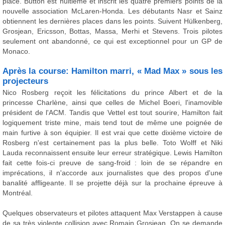
place. Button est huitième et inscrit les quatre premiers points de la
nouvelle association McLaren-Honda. Les débutants Nasr et Sainz
obtiennent les dernières places dans les points. Suivent Hülkenberg,
Grosjean, Ericsson, Bottas, Massa, Merhi et Stevens. Trois pilotes
seulement ont abandonné, ce qui est exceptionnel pour un GP de
Monaco.
Après la course: Hamilton marri, « Mad Max » sous les
projecteurs
Nico Rosberg reçoit les félicitations du prince Albert et de la
princesse Charlène, ainsi que celles de Michel Boeri, l'inamovible
président de l'ACM. Tandis que Vettel est tout sourire, Hamilton fait
logiquement triste mine, mais tend tout de même une poignée de
main furtive à son équipier. Il est vrai que cette dixième victoire de
Rosberg n'est certainement pas la plus belle. Toto Wolff et Niki
Lauda reconnaissent ensuite leur erreur stratégique. Lewis Hamilton
fait cette fois-ci preuve de sang-froid : loin de se répandre en
imprécations, il n'accorde aux journalistes que des propos d'une
banalité affligeante. Il se projette déjà sur la prochaine épreuve à
Montréal.
Quelques observateurs et pilotes attaquent Max Verstappen à cause
de sa très violente collision avec Romain Grosjean. On se demande