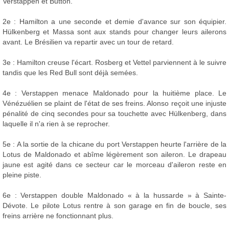
Verstappen et Button.
2e : Hamilton a une seconde et demie d'avance sur son équipier.
Hülkenberg et Massa sont aux stands pour changer leurs ailerons
avant. Le Brésilien va repartir avec un tour de retard.
3e : Hamilton creuse l'écart. Rosberg et Vettel parviennent à le suivre
tandis que les Red Bull sont déjà semées.
4e : Verstappen menace Maldonado pour la huitième place. Le
Vénézuélien se plaint de l'état de ses freins. Alonso reçoit une injuste
pénalité de cinq secondes pour sa touchette avec Hülkenberg, dans
laquelle il n'a rien à se reprocher.
5e : A la sortie de la chicane du port Verstappen heurte l'arrière de la
Lotus de Maldonado et abîme légèrement son aileron. Le drapeau
jaune est agité dans ce secteur car le morceau d'aileron reste en
pleine piste.
6e : Verstappen double Maldonado « à la hussarde » à Sainte-
Dévote. Le pilote Lotus rentre à son garage en fin de boucle, ses
freins arrière ne fonctionnant plus.