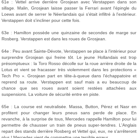
61e : Vettel arrive derrière Grosjean avec Verstappen dans son
sillage. Malin, Grosjean laisse passer la Ferrari avant l'épingle du
Loews avant de serrer le Néerlandais qui s'était infiltré à l'extérieur.
Verstappen doit s'incliner pour cette fois.
63e : Hamilton possède une quinzaine de secondes de marge sur
Rosberg. Verstappen est dans les roues de Grosjean.
64e : Peu avant Sainte-Dévote, Verstappen se place à l'intérieur pour
surprendre Grosjean qui freine tôt. Le jeune Hollandais est trop
présomptueux : la Toro Rosso décolle sur la roue arrière droite de la
Lotus et vient se fracasser très violemment dans les protections «
Tech Pro ». Grosjean part en tête-à-queue dans l'échappatoire et
reprend sa route. Verstappen est sauf mais a eu beaucoup de
chance que ses roues avant soient restées attachées aux
suspensions. La voiture de sécurité entre en piste.
65e : La course est neutralisée. Massa, Button, Pérez et Nasr en
profitent pour changer leurs pneus sans perde de place. En
revanche, à la surprise de tous, Mercedes rappelle Hamilton pour lui
permettre de chausser un train de pneus super-tendres. L'Anglais
repart des stands derrière Rosberg et Vettel qui, eux, ne s'arrêteront
plus ! Mercedes vient de commettre une terrible erreur.