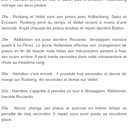
rattrape ces deux pilotes.
28e : Rosberg et Vettel sont aux prises avec Hülkenberg, Sainz et
Ericsson. Rosberg perd du temps et Vettel revient à moins d'une
seconde. Kvyat chausse les pneus tendres et repart derrière Button.
29e : Räikkönen est juste derrière Ricciardo. Verstappen menace
quant à lui Pérez. Le jeune Hollandais effectue son changement de
pneus en fin de boucle mais hélas ses mécaniciens peinent à fixer
ses roues arrière. Il perd trente secondes dans cette mésaventure et
chute au treizième rang.
30e : Hamilton s'est envolé : il possède huit secondes et demie de
marge sur Rosberg, dix secondes et demie sur Vettel.
32e : Hamilton s'apprête à prendre un tour à Verstappen. Räikkönen
harcèle Ricciardo.
33e : Alonso change ses pneus et exécute en même temps sa
pénalité de cinq secondes. Il repart sans avoir perdu sa neuvième
place.