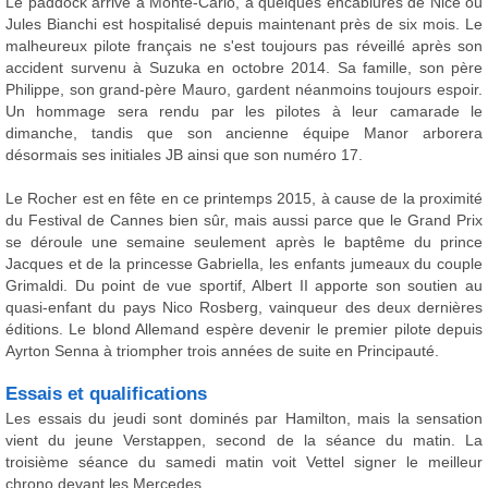
Le paddock arrive à Monte-Carlo, à quelques encablures de Nice où
Jules Bianchi est hospitalisé depuis maintenant près de six mois. Le
malheureux pilote français ne s'est toujours pas réveillé après son
accident survenu à Suzuka en octobre 2014. Sa famille, son père
Philippe, son grand-père Mauro, gardent néanmoins toujours espoir.
Un hommage sera rendu par les pilotes à leur camarade le
dimanche, tandis que son ancienne équipe Manor arborera
désormais ses initiales JB ainsi que son numéro 17.
Le Rocher est en fête en ce printemps 2015, à cause de la proximité
du Festival de Cannes bien sûr, mais aussi parce que le Grand Prix
se déroule une semaine seulement après le baptême du prince
Jacques et de la princesse Gabriella, les enfants jumeaux du couple
Grimaldi. Du point de vue sportif, Albert II apporte son soutien au
quasi-enfant du pays Nico Rosberg, vainqueur des deux dernières
éditions. Le blond Allemand espère devenir le premier pilote depuis
Ayrton Senna à triompher trois années de suite en Principauté.
Essais et qualifications
Les essais du jeudi sont dominés par Hamilton, mais la sensation
vient du jeune Verstappen, second de la séance du matin. La
troisième séance du samedi matin voit Vettel signer le meilleur
chrono devant les Mercedes.