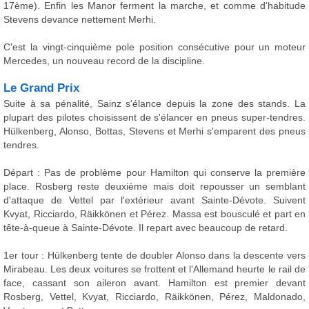
17ème). Enfin les Manor ferment la marche, et comme d'habitude
Stevens devance nettement Merhi.
C'est la vingt-cinquième pole position consécutive pour un moteur
Mercedes, un nouveau record de la discipline.
Le Grand Prix
Suite à sa pénalité, Sainz s'élance depuis la zone des stands. La
plupart des pilotes choisissent de s'élancer en pneus super-tendres.
Hülkenberg, Alonso, Bottas, Stevens et Merhi s'emparent des pneus
tendres.
Départ : Pas de problème pour Hamilton qui conserve la première
place. Rosberg reste deuxième mais doit repousser un semblant
d'attaque de Vettel par l'extérieur avant Sainte-Dévote. Suivent
Kvyat, Ricciardo, Räikkönen et Pérez. Massa est bousculé et part en
tête-à-queue à Sainte-Dévote. Il repart avec beaucoup de retard.
1er tour : Hülkenberg tente de doubler Alonso dans la descente vers
Mirabeau. Les deux voitures se frottent et l'Allemand heurte le rail de
face, cassant son aileron avant. Hamilton est premier devant
Rosberg, Vettel, Kvyat, Ricciardo, Räikkönen, Pérez, Maldonado,