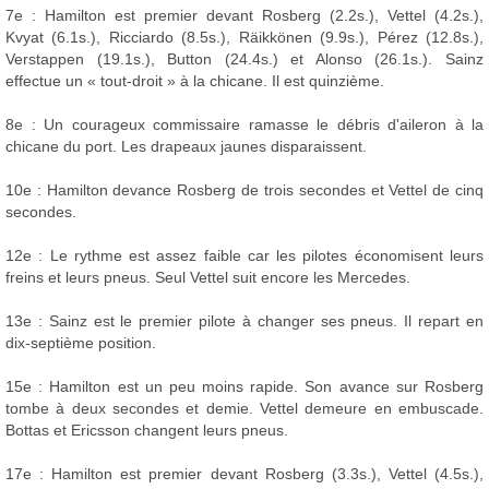
7e : Hamilton est premier devant Rosberg (2.2s.), Vettel (4.2s.),
Kvyat (6.1s.), Ricciardo (8.5s.), Räikkönen (9.9s.), Pérez (12.8s.),
Verstappen (19.1s.), Button (24.4s.) et Alonso (26.1s.). Sainz
effectue un « tout-droit » à la chicane. Il est quinzième.
8e : Un courageux commissaire ramasse le débris d'aileron à la
chicane du port. Les drapeaux jaunes disparaissent.
10e : Hamilton devance Rosberg de trois secondes et Vettel de cinq
secondes.
12e : Le rythme est assez faible car les pilotes économisent leurs
freins et leurs pneus. Seul Vettel suit encore les Mercedes.
13e : Sainz est le premier pilote à changer ses pneus. Il repart en
dix-septième position.
15e : Hamilton est un peu moins rapide. Son avance sur Rosberg
tombe à deux secondes et demie. Vettel demeure en embuscade.
Bottas et Ericsson changent leurs pneus.
17e : Hamilton est premier devant Rosberg (3.3s.), Vettel (4.5s.),