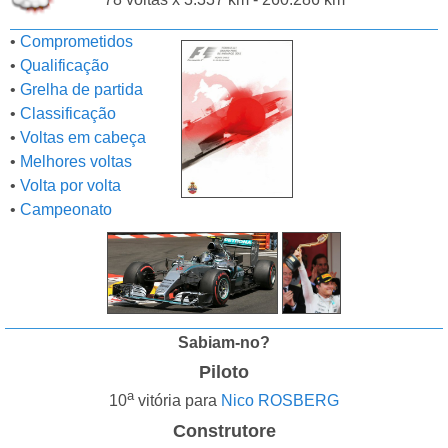
•
Comprometidos
•
Qualificação
•
Grelha de partida
•
Classificação
•
Voltas em cabeça
•
Melhores voltas
•
Volta por volta
•
Campeonato
Sabiam-no?
Piloto
a
10
vitória para
Nico ROSBERG
Construtore