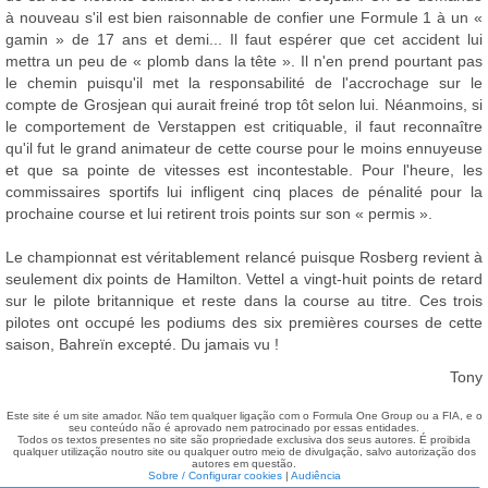
à nouveau s'il est bien raisonnable de confier une Formule 1 à un «
gamin » de 17 ans et demi... Il faut espérer que cet accident lui
mettra un peu de « plomb dans la tête ». Il n'en prend pourtant pas
le chemin puisqu'il met la responsabilité de l'accrochage sur le
compte de Grosjean qui aurait freiné trop tôt selon lui. Néanmoins, si
le comportement de Verstappen est critiquable, il faut reconnaître
qu'il fut le grand animateur de cette course pour le moins ennuyeuse
et que sa pointe de vitesses est incontestable. Pour l'heure, les
commissaires sportifs lui infligent cinq places de pénalité pour la
prochaine course et lui retirent trois points sur son « permis ».
Le championnat est véritablement relancé puisque Rosberg revient à
seulement dix points de Hamilton. Vettel a vingt-huit points de retard
sur le pilote britannique et reste dans la course au titre. Ces trois
pilotes ont occupé les podiums des six premières courses de cette
saison, Bahreïn excepté. Du jamais vu !
Tony
Este site é um site amador. Não tem qualquer ligação com o Formula One Group ou a FIA, e o
seu conteúdo não é aprovado nem patrocinado por essas entidades.
Todos os textos presentes no site são propriedade exclusiva dos seus autores. É proibida
qualquer utilização noutro site ou qualquer outro meio de divulgação, salvo autorização dos
autores em questão.
Sobre / Configurar cookies
|
Audiência