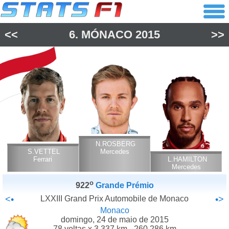
<<
6.
MÓNACO
2015
>>
N.ROSBERG
S.VETTEL
Mercedes
Ferrari
L.HAMILTON
Mercedes
o
922
Grande Prémio
<•
LXXIII Grand Prix Automobile de Monaco
•>
Monaco
domingo, 24 de maio de 2015
78 voltas x 3.337 km - 260.286 km