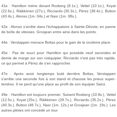
41e : Hamilton mène devant Rosberg (8.1s.), Vettel (10.1s.), Kvyat
(22.6s.), Räikkönen (27s.), Ricciardo (30.3s.), Pérez (38.4s.), Button
(43.4s.), Alonso (1m. 04s.) et Nasr (1m. 08s.).
42e : Alonso s'arrête dans l'échappatoire à Sainte-Dévote, en panne
de boîte de vitesses. Grosjean entre ainsi dans les points.
44e : Verstappen menace Bottas pour le gain de la onzième place.
45e : Pas de souci pour Hamilton qui possède neuf secondes et
demie de marge sur son coéquipier. Ricciardo n'est pas très rapide,
ce qui permet à Pérez de s'en rapprocher.
47e : Après avoir longtemps buté derrière Bottas, Verstappen
s'arrête une seconde fois à son stand et chausse les pneus super-
tendres. Il ne perd qu'une place au profit de son équipier Sainz.
49e : Hamilton est toujours premier. Suivent Rosberg (10.8s.), Vettel
(12.5s.), Kvyat (25s.), Räikkönen (28.7s.), Ricciardo (35.2s.), Pérez
(40.3s.), Button (48.7s.), Nasr (1m. 12s.) et Grosjean (1m. 19s.). Les
autres pilotes ont concédé un tour.