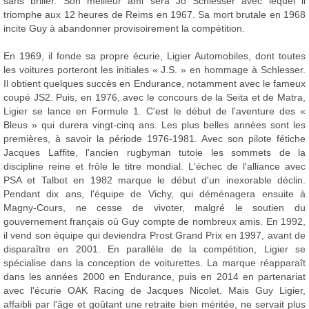
sans briller. Son meilleur ami sera Jo Schlesser avec lequel il
triomphe aux 12 heures de Reims en 1967. Sa mort brutale en 1968
incite Guy à abandonner provisoirement la compétition.
En 1969, il fonde sa propre écurie, Ligier Automobiles, dont toutes
les voitures porteront les initiales « J.S. » en hommage à Schlesser.
Il obtient quelques succès en Endurance, notamment avec le fameux
coupé JS2. Puis, en 1976, avec le concours de la Seita et de Matra,
Ligier se lance en Formule 1. C'est le début de l'aventure des «
Bleus » qui durera vingt-cinq ans. Les plus belles années sont les
premières, à savoir la période 1976-1981. Avec son pilote fétiche
Jacques Laffite, l'ancien rugbyman tutoie les sommets de la
discipline reine et frôle le titre mondial. L'échec de l'alliance avec
PSA et Talbot en 1982 marque le début d'un inexorable déclin.
Pendant dix ans, l'équipe de Vichy, qui déménagera ensuite à
Magny-Cours, ne cesse de vivoter, malgré le soutien du
gouvernement français où Guy compte de nombreux amis. En 1992,
il vend son équipe qui deviendra Prost Grand Prix en 1997, avant de
disparaître en 2001. En parallèle de la compétition, Ligier se
spécialise dans la conception de voiturettes. La marque réapparaît
dans les années 2000 en Endurance, puis en 2014 en partenariat
avec l'écurie OAK Racing de Jacques Nicolet. Mais Guy Ligier,
affaibli par l'âge et goûtant une retraite bien méritée, ne servait plus