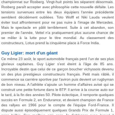
championnat sur Rosberg. Vingt-huit points les séparent désormais.
Rosberg paraît accepter avec philosophie cette nouvelle défaite. Les
tensions survenues entre les deux équipiers l'année précédente
semblent décidément oubliées. Toto Wolff et Niki Lauda veulent
éviter tout affrontement pour ne pas nuire à l'image de Mercedes.
Mais le spectacle en pâtit terriblement. Suite à cet abandon, son
premier de l'année, Vettel n'a pratiquement plus aucune chance de
se mêler à la lutte pour le titre mondial. Au classement des
constructeurs, Lotus prend la cinquième place à Force India.
Guy Ligier: mort d'un géant
Ce même 23 août, le sport automobile français perd l'un de ses plus
glorieux capitaines. Guy Ligier s'est éteint à l'âge de 85 ans.
Incroyable destin que celui de ce garçon boucher vichyssois devenu
un des plus prestigieux constructeurs français. Petit mais râblé, il
commence sa carrière sportive par l'aviron puis devient un rugbyman
de bon niveau. A l'athlète s'ajoute un homme d'affaires avisé qui se
construit une petite fortune dans le BTP. Il arrive à la course auto sur
le tard, à la fin des années 50. Pilote éclectique, il remporte quelques
succès en Formule 2, en Endurance, et devient champion de France
des rallyes en 1966 pour le compte de l'équipe Ford-France. Il
dispute aussi épisodiquement quelques Grands Prix de Formule 1,