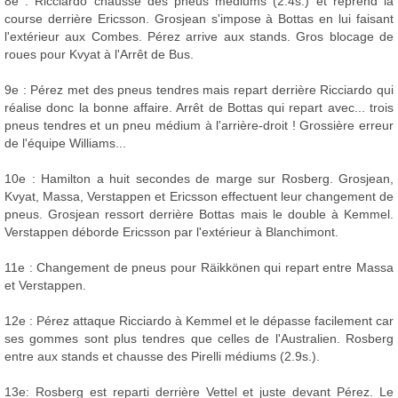
8e : Ricciardo chausse des pneus médiums (2.4s.) et reprend la
course derrière Ericsson. Grosjean s'impose à Bottas en lui faisant
l'extérieur aux Combes. Pérez arrive aux stands. Gros blocage de
roues pour Kvyat à l'Arrêt de Bus.
9e : Pérez met des pneus tendres mais repart derrière Ricciardo qui
réalise donc la bonne affaire. Arrêt de Bottas qui repart avec... trois
pneus tendres et un pneu médium à l'arrière-droit ! Grossière erreur
de l'équipe Williams...
10e : Hamilton a huit secondes de marge sur Rosberg. Grosjean,
Kvyat, Massa, Verstappen et Ericsson effectuent leur changement de
pneus. Grosjean ressort derrière Bottas mais le double à Kemmel.
Verstappen déborde Ericsson par l'extérieur à Blanchimont.
11e : Changement de pneus pour Räikkönen qui repart entre Massa
et Verstappen.
12e : Pérez attaque Ricciardo à Kemmel et le dépasse facilement car
ses gommes sont plus tendres que celles de l'Australien. Rosberg
entre aux stands et chausse des Pirelli médiums (2.9s.).
13e: Rosberg est reparti derrière Vettel et juste devant Pérez. Le