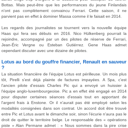
Bottas. Mais peut-être que les performances du jeune Finlandais
n'ont pas complètement convaincu Ferrari. Cette saison, il ne
parvient pas en effet à dominer Massa comme il le faisait en 2014.
Les regards des journalistes se tournent vers la nouvelle équipe
Haas qui fera ses débuts en 2016. Nico Hülkenberg pourrait la
rejoindre, accompagné par un des pilotes de réserve de Ferrari,
Jean-Éric Vergne ou Esteban Gutiérrez. Gene Haas admet
cependant discuter avec une dizaine de pilotes.
Lotus au bord du gouffre financier, Renault en sauveur
?
La situation financière de l'équipe Lotus est périlleuse. Un mois plus
tôt, Pirelli s'est déjà plainte de factures impayées. A Spa, c'est
l'ancien pilote d'essais Charles Pic qui a envoyé un huissier à
l'équipe anglo-luxembourgeoise. Pic a en effet été engagé en 2014
pour disputer certaines séances d'essais tout en apportant de
l'argent frais à Enstone. Or il n'aurait pas été employé selon les
modalités consignées dans son contrat. Un accord doit être trouvé
entre Pic et Lotus avant le dimanche soir, sinon l'écurie n'aura pas le
droit de quitter le territoire belge. Le responsable des « opérations
piste » Alan Permane admet : « Nous sommes dans la pire crise