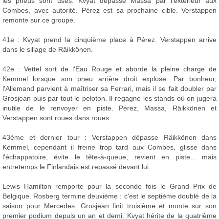
les pneus sont usés. Kvyat dépasse Massa par l'extérieur aux
Combes, avec autorité. Pérez est sa prochaine cible. Verstappen
remonte sur ce groupe.
41e : Kvyat prend la cinquième place à Pérez. Verstappen arrive
dans le sillage de Räikkönen.
42e : Vettel sort de l'Eau Rouge et aborde la pleine charge de
Kemmel lorsque son pneu arrière droit explose. Par bonheur,
l'Allemand parvient à maîtriser sa Ferrari, mais il se fait doubler par
Grosjean puis par tout le peloton. Il regagne les stands où on jugera
inutile de le renvoyer en piste. Pérez, Massa, Räikkönen et
Verstappen sont roues dans roues.
43ème et dernier tour : Verstappen dépasse Räikkönen dans
Kemmel, cependant il freine trop tard aux Combes, glisse dans
l'échappatoire, évite le tête-à-queue, revient en piste... mais
entretemps le Finlandais est repassé devant lui.
Lewis Hamilton remporte pour la seconde fois le Grand Prix de
Belgique. Rosberg termine deuxième : c'est le septième doublé de la
saison pour Mercedes. Grosjean finit troisième et monte sur son
premier podium depuis un an et demi. Kvyat hérite de la quatrième