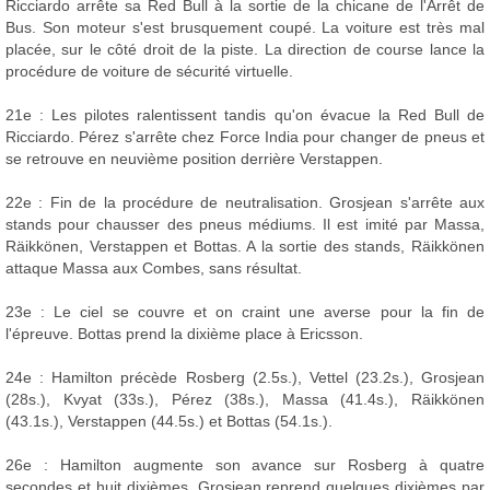
Ricciardo arrête sa Red Bull à la sortie de la chicane de l'Arrêt de
Bus. Son moteur s'est brusquement coupé. La voiture est très mal
placée, sur le côté droit de la piste. La direction de course lance la
procédure de voiture de sécurité virtuelle.
21e : Les pilotes ralentissent tandis qu'on évacue la Red Bull de
Ricciardo. Pérez s'arrête chez Force India pour changer de pneus et
se retrouve en neuvième position derrière Verstappen.
22e : Fin de la procédure de neutralisation. Grosjean s'arrête aux
stands pour chausser des pneus médiums. Il est imité par Massa,
Räikkönen, Verstappen et Bottas. A la sortie des stands, Räikkönen
attaque Massa aux Combes, sans résultat.
23e : Le ciel se couvre et on craint une averse pour la fin de
l'épreuve. Bottas prend la dixième place à Ericsson.
24e : Hamilton précède Rosberg (2.5s.), Vettel (23.2s.), Grosjean
(28s.), Kvyat (33s.), Pérez (38s.), Massa (41.4s.), Räikkönen
(43.1s.), Verstappen (44.5s.) et Bottas (54.1s.).
26e : Hamilton augmente son avance sur Rosberg à quatre
secondes et huit dixièmes. Grosjean reprend quelques dixièmes par