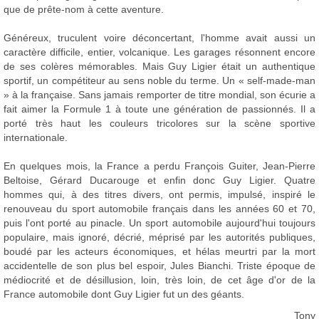
que de prête-nom à cette aventure.
Généreux, truculent voire déconcertant, l'homme avait aussi un
caractère difficile, entier, volcanique. Les garages résonnent encore
de ses colères mémorables. Mais Guy Ligier était un authentique
sportif, un compétiteur au sens noble du terme. Un « self-made-man
» à la française. Sans jamais remporter de titre mondial, son écurie a
fait aimer la Formule 1 à toute une génération de passionnés. Il a
porté très haut les couleurs tricolores sur la scène sportive
internationale.
En quelques mois, la France a perdu François Guiter, Jean-Pierre
Beltoise, Gérard Ducarouge et enfin donc Guy Ligier. Quatre
hommes qui, à des titres divers, ont permis, impulsé, inspiré le
renouveau du sport automobile français dans les années 60 et 70,
puis l'ont porté au pinacle. Un sport automobile aujourd'hui toujours
populaire, mais ignoré, décrié, méprisé par les autorités publiques,
boudé par les acteurs économiques, et hélas meurtri par la mort
accidentelle de son plus bel espoir, Jules Bianchi. Triste époque de
médiocrité et de désillusion, loin, très loin, de cet âge d'or de la
France automobile dont Guy Ligier fut un des géants.
Tony