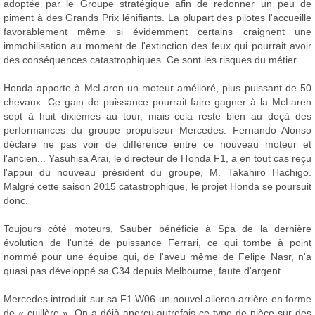
adoptée par le Groupe stratégique afin de redonner un peu de
piment à des Grands Prix lénifiants. La plupart des pilotes l'accueille
favorablement même si évidemment certains craignent une
immobilisation au moment de l'extinction des feux qui pourrait avoir
des conséquences catastrophiques. Ce sont les risques du métier.
Honda apporte à McLaren un moteur amélioré, plus puissant de 50
chevaux. Ce gain de puissance pourrait faire gagner à la McLaren
sept à huit dixièmes au tour, mais cela reste bien au deçà des
performances du groupe propulseur Mercedes. Fernando Alonso
déclare ne pas voir de différence entre ce nouveau moteur et
l'ancien... Yasuhisa Arai, le directeur de Honda F1, a en tout cas reçu
l'appui du nouveau président du groupe, M. Takahiro Hachigo.
Malgré cette saison 2015 catastrophique, le projet Honda se poursuit
donc.
Toujours côté moteurs, Sauber bénéficie à Spa de la dernière
évolution de l'unité de puissance Ferrari, ce qui tombe à point
nommé pour une équipe qui, de l'aveu même de Felipe Nasr, n'a
quasi pas développé sa C34 depuis Melbourne, faute d'argent.
Mercedes introduit sur sa F1 W06 un nouvel aileron arrière en forme
de « cuillère ». On a déjà aperçu autrefois ce type de pièce sur des