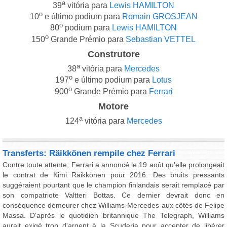
a
39
vitória para
Lewis HAMILTON
o
10
e último podium para
Romain GROSJEAN
o
80
podium para
Lewis HAMILTON
o
150
Grande Prémio para
Sebastian VETTEL
Construtore
a
38
vitória para
Mercedes
o
197
e último podium para
Lotus
o
900
Grande Prémio para
Ferrari
Motore
a
124
vitória para
Mercedes
Transferts: Räikkönen rempile chez Ferrari
Contre toute attente, Ferrari a annoncé le 19 août qu'elle prolongeait
le contrat de Kimi Räikkönen pour 2016. Des bruits pressants
suggéraient pourtant que le champion finlandais serait remplacé par
son compatriote Valtteri Bottas. Ce dernier devrait donc en
conséquence demeurer chez Williams-Mercedes aux côtés de Felipe
Massa. D'après le quotidien britannique The Telegraph, Williams
aurait exigé trop d'argent à la Scuderia pour accepter de libérer