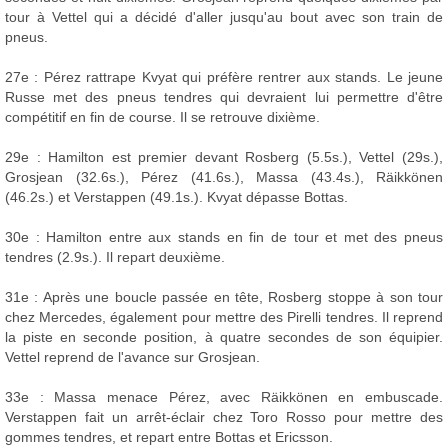
tour à Vettel qui a décidé d'aller jusqu'au bout avec son train de
pneus.
27e : Pérez rattrape Kvyat qui préfère rentrer aux stands. Le jeune
Russe met des pneus tendres qui devraient lui permettre d'être
compétitif en fin de course. Il se retrouve dixième.
29e : Hamilton est premier devant Rosberg (5.5s.), Vettel (29s.),
Grosjean (32.6s.), Pérez (41.6s.), Massa (43.4s.), Räikkönen
(46.2s.) et Verstappen (49.1s.). Kvyat dépasse Bottas.
30e : Hamilton entre aux stands en fin de tour et met des pneus
tendres (2.9s.). Il repart deuxième.
31e : Après une boucle passée en tête, Rosberg stoppe à son tour
chez Mercedes, également pour mettre des Pirelli tendres. Il reprend
la piste en seconde position, à quatre secondes de son équipier.
Vettel reprend de l'avance sur Grosjean.
33e : Massa menace Pérez, avec Räikkönen en embuscade.
Verstappen fait un arrêt-éclair chez Toro Rosso pour mettre des
gommes tendres, et repart entre Bottas et Ericsson.