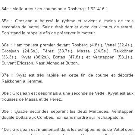
34e : Meilleur tour en course pour Rosberg : 1'52''416'''.
35e : Grosjean a haussé le rythme et revient à moins de trois
secondes de Vettel. Sainz était dernier avec deux tours de retard.
Son stand le rappelle afin de préserver le moteur.
36e : Hamilton est premier devant Rosberg (4.8s.), Vettel (22.4s.),
Grosjean (24.6s.), Pérez (33.7s.), Massa (34.5s.), Räikkönen
(36.3s.), Kvyat (38.2s.), Bottas (47.8s.) et Verstappen (53.1s.).
Suivent Ericsson, Nasr, Alonso et Button.
37e : Kvyat est très rapide en cette fin de course et déborde
Räikkönen à Kemmel.
38e : Grosjean est désormais à une seconde de Vettel. Kvyat est aux
trousses de Massa et de Pérez.
39e : Quatre secondes séparent les deux Mercedes. Verstappen
double Bottas aux Combes, non sans mordre sur l'échappatoire.
40e : Grosjean est maintenant dans les échappements de Vettel dont