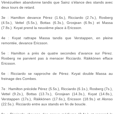
Vénézuélien abandonne tandis que Sainz s'élance des stands avec
deux tours de retard.
3e : Hamilton devance Pérez (1.6s.), Ricciardo (2.7s.), Rosberg
(4.5s.), Vettel (5.5s.), Bottas (6.3s.), Grosjean (6.9s.) et Massa
(7.8s.). Kvyat prend la neuvième place à Ericsson.
4e : Kvyat rattrape Massa tandis que Verstappen, en pleine
remontée, devance Ericsson.
5e : Hamilton a près de quatre secondes d'avance sur Pérez.
Rosberg ne parvient pas à menacer Ricciardo. Räikkönen efface
Ericsson.
6e : Ricciardo se rapproche de Pérez. Kvyat double Massa au
freinage des Combes.
7e : Hamilton précède Pérez (5.5s.), Ricciardo (6.1s.), Rosberg (7s.),
Vettel (9.2s.), Bottas (13.7s.), Grosjean (14.3s.), Kvyat (14.8s.),
Verstappen (17s.), Räikkönen (17.6s.), Ericsson (18.9s.) et Alonso
(22.5s.). Ricciardo entre aux stands en fin de boucle.