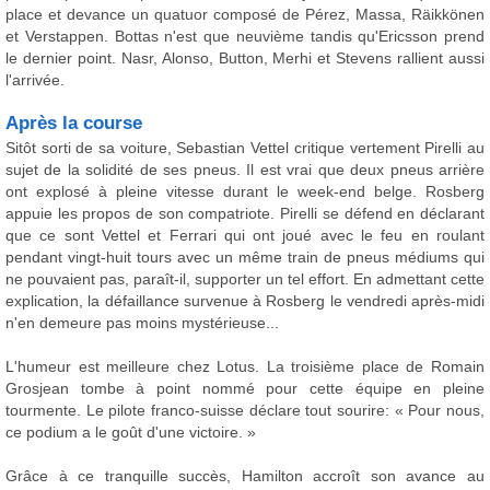
place et devance un quatuor composé de Pérez, Massa, Räikkönen
et Verstappen. Bottas n'est que neuvième tandis qu'Ericsson prend
le dernier point. Nasr, Alonso, Button, Merhi et Stevens rallient aussi
l'arrivée.
Après la course
Sitôt sorti de sa voiture, Sebastian Vettel critique vertement Pirelli au
sujet de la solidité de ses pneus. Il est vrai que deux pneus arrière
ont explosé à pleine vitesse durant le week-end belge. Rosberg
appuie les propos de son compatriote. Pirelli se défend en déclarant
que ce sont Vettel et Ferrari qui ont joué avec le feu en roulant
pendant vingt-huit tours avec un même train de pneus médiums qui
ne pouvaient pas, paraît-il, supporter un tel effort. En admettant cette
explication, la défaillance survenue à Rosberg le vendredi après-midi
n'en demeure pas moins mystérieuse...
L'humeur est meilleure chez Lotus. La troisième place de Romain
Grosjean tombe à point nommé pour cette équipe en pleine
tourmente. Le pilote franco-suisse déclare tout sourire: « Pour nous,
ce podium a le goût d'une victoire. »
Grâce à ce tranquille succès, Hamilton accroît son avance au