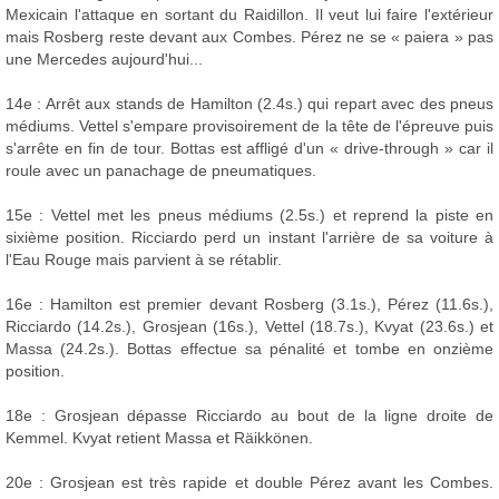
Mexicain l'attaque en sortant du Raidillon. Il veut lui faire l'extérieur
mais Rosberg reste devant aux Combes. Pérez ne se « paiera » pas
une Mercedes aujourd'hui...
14e : Arrêt aux stands de Hamilton (2.4s.) qui repart avec des pneus
médiums. Vettel s'empare provisoirement de la tête de l'épreuve puis
s'arrête en fin de tour. Bottas est affligé d'un « drive-through » car il
roule avec un panachage de pneumatiques.
15e : Vettel met les pneus médiums (2.5s.) et reprend la piste en
sixième position. Ricciardo perd un instant l'arrière de sa voiture à
l'Eau Rouge mais parvient à se rétablir.
16e : Hamilton est premier devant Rosberg (3.1s.), Pérez (11.6s.),
Ricciardo (14.2s.), Grosjean (16s.), Vettel (18.7s.), Kvyat (23.6s.) et
Massa (24.2s.). Bottas effectue sa pénalité et tombe en onzième
position.
18e : Grosjean dépasse Ricciardo au bout de la ligne droite de
Kemmel. Kvyat retient Massa et Räikkönen.
20e : Grosjean est très rapide et double Pérez avant les Combes.