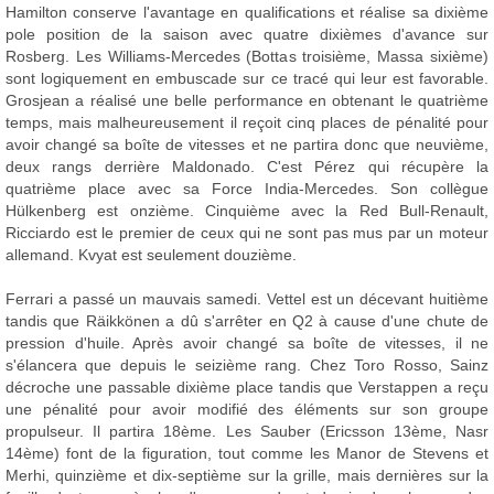
Hamilton conserve l'avantage en qualifications et réalise sa dixième
pole position de la saison avec quatre dixièmes d'avance sur
Rosberg. Les Williams-Mercedes (Bottas troisième, Massa sixième)
sont logiquement en embuscade sur ce tracé qui leur est favorable.
Grosjean a réalisé une belle performance en obtenant le quatrième
temps, mais malheureusement il reçoit cinq places de pénalité pour
avoir changé sa boîte de vitesses et ne partira donc que neuvième,
deux rangs derrière Maldonado. C'est Pérez qui récupère la
quatrième place avec sa Force India-Mercedes. Son collègue
Hülkenberg est onzième. Cinquième avec la Red Bull-Renault,
Ricciardo est le premier de ceux qui ne sont pas mus par un moteur
allemand. Kvyat est seulement douzième.
Ferrari a passé un mauvais samedi. Vettel est un décevant huitième
tandis que Räikkönen a dû s'arrêter en Q2 à cause d'une chute de
pression d'huile. Après avoir changé sa boîte de vitesses, il ne
s'élancera que depuis le seizième rang. Chez Toro Rosso, Sainz
décroche une passable dixième place tandis que Verstappen a reçu
une pénalité pour avoir modifié des éléments sur son groupe
propulseur. Il partira 18ème. Les Sauber (Ericsson 13ème, Nasr
14ème) font de la figuration, tout comme les Manor de Stevens et
Merhi, quinzième et dix-septième sur la grille, mais dernières sur la