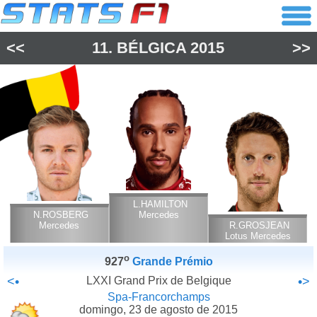
<<
11.
BÉLGICA
2015
>>
L.HAMILTON
N.ROSBERG
Mercedes
Mercedes
R.GROSJEAN
Lotus Mercedes
o
927
Grande Prémio
<•
LXXI Grand Prix de Belgique
•>
Spa-Francorchamps
domingo, 23 de agosto de 2015