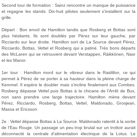
Second tour de formation : Sainz rencontre un manque de puissance
et regagne les stands. Dix-huit pilotes seulement s'installent sur la
grille.
Départ : Bon envol de Hamilton tandis que Rosberg et Bottas sont
plus hésitants. Ils sont doublés par Pérez sur leur gauche, par
Ricciardo sur leur droite. Hamilton sort de La Source devant Pérez,
Ricciardo, Bottas, Vettel et Rosberg qui a patiné. Très bons départs
des McLaren qui se retrouvent devant Verstappen, Räikkönen, Nasr
et les Manor.
1er tour : Hamilton mord sur le vibreur dans le Raidillon, ce qui
permet à Pérez de se porter à sa hauteur dans la pleine charge de
Kemmel. Il espère le doubler mais s'incline finalement aux Combes.
Rosberg dépasse Vettel puis Bottas à la chicane de l'Arrêt de Bus,
non sans prendre une large trajectoire. Hamilton mène devant
Pérez, Ricciardo, Rosberg, Bottas, Vettel, Maldonado, Grosjean,
Massa et Ericsson.
2e : Vettel dépasse Bottas à La Source. Maldonado ralentit à la sortie
de l'Eau Rouge. Un passage un peu trop brutal sur un trottoir aurait
déconnecté la centrale d'alimentation électrique de la Lotus. Le