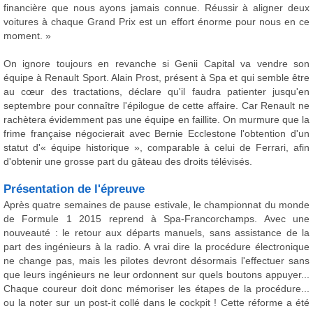
financière que nous ayons jamais connue. Réussir à aligner deux
voitures à chaque Grand Prix est un effort énorme pour nous en ce
moment. »
On ignore toujours en revanche si Genii Capital va vendre son
équipe à Renault Sport. Alain Prost, présent à Spa et qui semble être
au cœur des tractations, déclare qu'il faudra patienter jusqu'en
septembre pour connaître l'épilogue de cette affaire. Car Renault ne
rachètera évidemment pas une équipe en faillite. On murmure que la
frime française négocierait avec Bernie Ecclestone l'obtention d'un
statut d'« équipe historique », comparable à celui de Ferrari, afin
d'obtenir une grosse part du gâteau des droits télévisés.
Présentation de l'épreuve
Après quatre semaines de pause estivale, le championnat du monde
de Formule 1 2015 reprend à Spa-Francorchamps. Avec une
nouveauté : le retour aux départs manuels, sans assistance de la
part des ingénieurs à la radio. A vrai dire la procédure électronique
ne change pas, mais les pilotes devront désormais l'effectuer sans
que leurs ingénieurs ne leur ordonnent sur quels boutons appuyer...
Chaque coureur doit donc mémoriser les étapes de la procédure...
ou la noter sur un post-it collé dans le cockpit ! Cette réforme a été