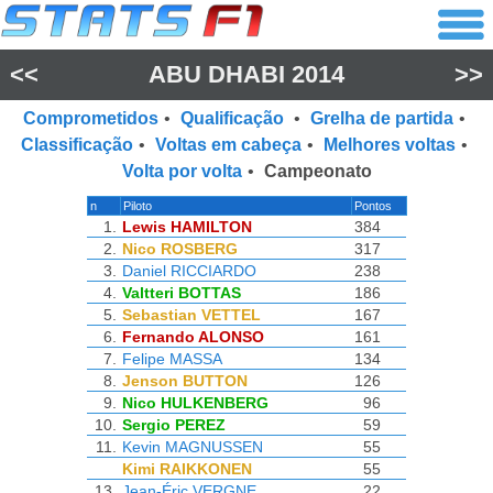
<<
ABU DHABI 2014
>>
Comprometidos
•
Qualificação
•
Grelha de partida
•
Classificação
•
Voltas em cabeça
•
Melhores voltas
•
Volta por volta
•
Campeonato
n
Piloto
Pontos
1.
Lewis HAMILTON
384
2.
Nico ROSBERG
317
3.
Daniel RICCIARDO
238
4.
Valtteri BOTTAS
186
5.
Sebastian VETTEL
167
6.
Fernando ALONSO
161
7.
Felipe MASSA
134
8.
Jenson BUTTON
126
9.
Nico HULKENBERG
96
10.
Sergio PEREZ
59
11.
Kevin MAGNUSSEN
55
Kimi RAIKKONEN
55
13.
Jean-Éric VERGNE
22