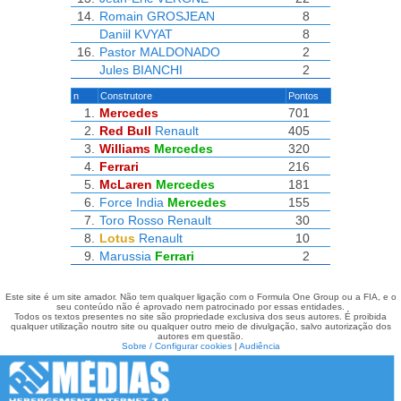
14.
Romain GROSJEAN
8
Daniil KVYAT
8
16.
Pastor MALDONADO
2
Jules BIANCHI
2
n
Construtore
Pontos
1.
Mercedes
701
2.
Red Bull
Renault
405
3.
Williams
Mercedes
320
4.
Ferrari
216
5.
McLaren
Mercedes
181
6.
Force India
Mercedes
155
7.
Toro Rosso
Renault
30
8.
Lotus
Renault
10
9.
Marussia
Ferrari
2
Este site é um site amador. Não tem qualquer ligação com o Formula One Group ou a FIA, e o
seu conteúdo não é aprovado nem patrocinado por essas entidades.
Todos os textos presentes no site são propriedade exclusiva dos seus autores. É proibida
qualquer utilização noutro site ou qualquer outro meio de divulgação, salvo autorização dos
autores em questão.
Sobre / Configurar cookies
|
Audiência