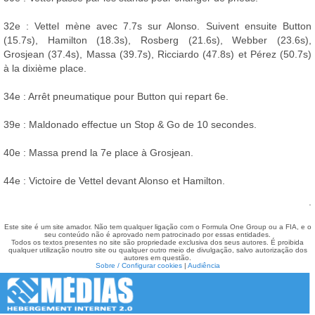
32e : Vettel mène avec 7.7s sur Alonso. Suivent ensuite Button
(15.7s), Hamilton (18.3s), Rosberg (21.6s), Webber (23.6s),
Grosjean (37.4s), Massa (39.7s), Ricciardo (47.8s) et Pérez (50.7s)
à la dixième place.
34e : Arrêt pneumatique pour Button qui repart 6e.
39e : Maldonado effectue un Stop & Go de 10 secondes.
40e : Massa prend la 7e place à Grosjean.
44e : Victoire de Vettel devant Alonso et Hamilton.
.
Este site é um site amador. Não tem qualquer ligação com o Formula One Group ou a FIA, e o
seu conteúdo não é aprovado nem patrocinado por essas entidades.
Todos os textos presentes no site são propriedade exclusiva dos seus autores. É proibida
qualquer utilização noutro site ou qualquer outro meio de divulgação, salvo autorização dos
autores em questão.
Sobre / Configurar cookies
|
Audiência