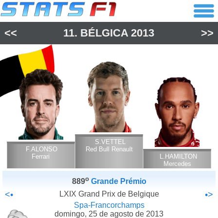
<<
11.
BÉLGICA
2013
>>
S.VETTEL
F.ALONSO
Red Bull Renault
Ferrari
L.HAMILTON
Mercedes
o
889
Grande Prémio
<•
LXIX Grand Prix de Belgique
•>
Spa-Francorchamps
domingo, 25 de agosto de 2013