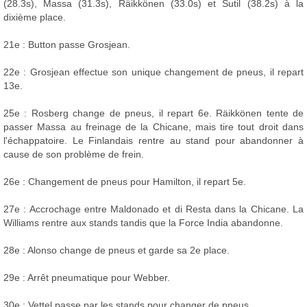
(28.3s), Massa (31.3s), Räikkönen (33.0s) et Sutil (38.2s) à la
dixième place.
21e : Button passe Grosjean.
22e : Grosjean effectue son unique changement de pneus, il repart
13e.
25e : Rosberg change de pneus, il repart 6e. Räikkönen tente de
passer Massa au freinage de la Chicane, mais tire tout droit dans
l'échappatoire. Le Finlandais rentre au stand pour abandonner à
cause de son problème de frein.
26e : Changement de pneus pour Hamilton, il repart 5e.
27e : Accrochage entre Maldonado et di Resta dans la Chicane. La
Williams rentre aux stands tandis que la Force India abandonne.
28e : Alonso change de pneus et garde sa 2e place.
29e : Arrêt pneumatique pour Webber.
30e : Vettel passe par les stands pour changer de pneus.