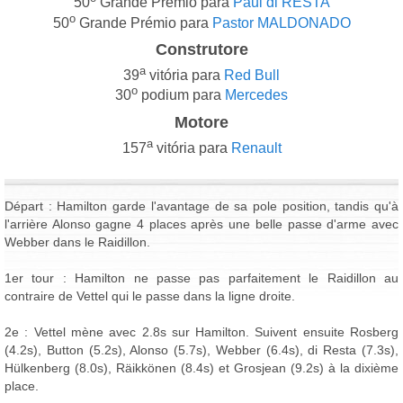
50
Grande Prémio para
Paul di RESTA
o
50
Grande Prémio para
Pastor MALDONADO
Construtore
a
39
vitória para
Red Bull
o
30
podium para
Mercedes
Motore
a
157
vitória para
Renault
Départ : Hamilton garde l'avantage de sa pole position, tandis qu'à
l'arrière Alonso gagne 4 places après une belle passe d'arme avec
Webber dans le Raidillon.
1er tour : Hamilton ne passe pas parfaitement le Raidillon au
contraire de Vettel qui le passe dans la ligne droite.
2e : Vettel mène avec 2.8s sur Hamilton. Suivent ensuite Rosberg
(4.2s), Button (5.2s), Alonso (5.7s), Webber (6.4s), di Resta (7.3s),
Hülkenberg (8.0s), Räikkönen (8.4s) et Grosjean (9.2s) à la dixième
place.