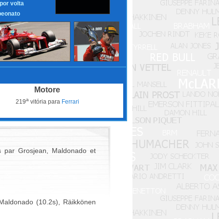
 por volta
eonato
Motore
a
219
vitória para
Ferrari
is par Grosjean, Maldonado et
, Maldonado (10.2s), Räikkönen