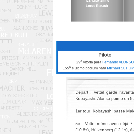
K.RAIKKONEN
Lotus Renault
Piloto
a
29
vitória para
Fernando ALONSO
o
155
e último podium para
Michael SCHU
Départ : Vettel garde l'avan
Kobayashi. Alonso pointe en 8e
1er tour: Kobayashi passe Ma
5e : Vettel mène avec déjà 7.
(10.8s), Hülkenberg (12.1s), Al