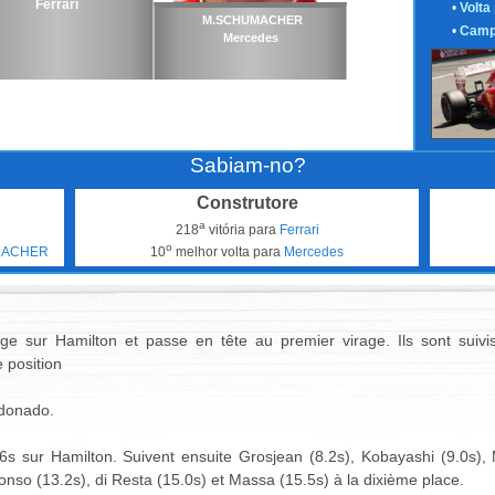
Ferrari
•
Volta
M.SCHUMACHER
•
Camp
Mercedes
Sabiam-no?
Construtore
a
218
vitória para
Ferrari
o
MACHER
10
melhor volta para
Mercedes
tage sur Hamilton et passe en tête au premier virage. Ils sont suiv
 position
ldonado.
6s sur Hamilton. Suivent ensuite Grosjean (8.2s), Kobayashi (9.0s)
onso (13.2s), di Resta (15.0s) et Massa (15.5s) à la dixième place.