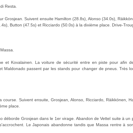
di Resta.
ur Grosjean. Suivent ensuite Hamilton (28.8s), Alonso (34.0s), Räikkö
4s), Button (47.5s) et Ricciardo (50.0s) à la dixième place. Drive-Tro
 Massa.
 et Kovalainen. La voiture de sécurité entre en piste pour afin de
et Maldonado passent par les stands pour changer de pneus. Très lo
 la course. Suivent ensuite, Grosjean, Alonso, Ricciardo, Räikkönen, 
ème place.
o déborde Grosjean dans le 1er virage. Abandon de Vettel suite à un 
s'accrochent. Le Japonais abandonne tandis que Massa rentre à son