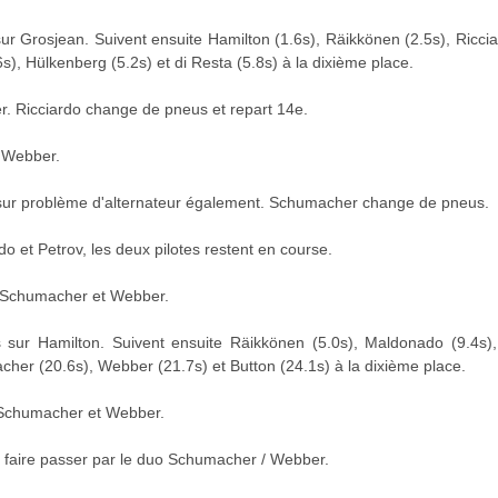
r Grosjean. Suivent ensuite Hamilton (1.6s), Räikkönen (2.5s), Ricci
), Hülkenberg (5.2s) et di Resta (5.8s) à la dixième place.
 Ricciardo change de pneus et repart 14e.
 Webber.
sur problème d'alternateur également. Schumacher change de pneus.
o et Petrov, les deux pilotes restent en course.
ar Schumacher et Webber.
sur Hamilton. Suivent ensuite Räikkönen (5.0s), Maldonado (9.4s),
cher (20.6s), Webber (21.7s) et Button (24.1s) à la dixième place.
r Schumacher et Webber.
e faire passer par le duo Schumacher / Webber.