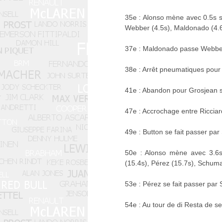
35e : Alonso mène avec 0.5s su
Webber (4.5s), Maldonado (4.6s
37e : Maldonado passe Webber.
38e : Arrêt pneumatiques pour
41e : Abandon pour Grosjean 
47e : Accrochage entre Ricciard
49e : Button se fait passer p
50e : Alonso mène avec 3.6s 
(15.4s), Pérez (15.7s), Schuma
53e : Pérez se fait passer pa
54e : Au tour de di Resta de s