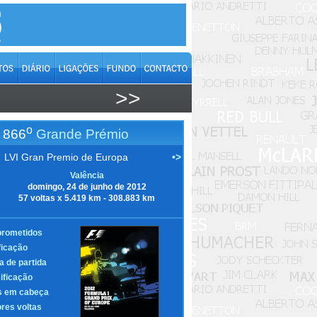
>>
o
866
Grande Prémio
LVI Gran Premio de Europa
•>
Valência
domingo, 24 de junho de 2012
57 voltas x 5.419 km - 308.883 km
rometidos
ficação
a de partida
ificação
s em cabeça
res voltas