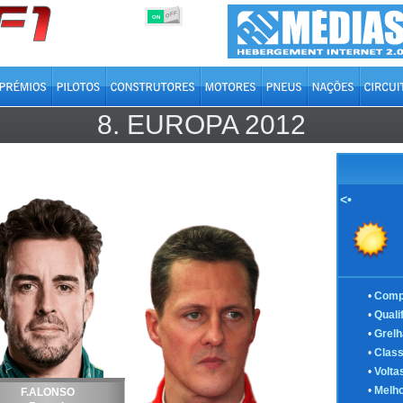
OFF
ON
8.
EUROPA
2012
<•
•
Comp
•
Quali
•
Grelh
•
Class
•
Volta
•
Melho
F.ALONSO