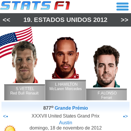
<<
19.
ESTADOS UNIDOS
2012
>>
L.HAMILTON
S.VETTEL
McLaren Mercedes
Red Bull Renault
F.ALONSO
Ferrari
o
877
Grande Prémio
<•
XXXVII United States Grand Prix
•>
Austin
domingo, 18 de novembro de 2012