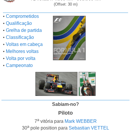
(Offset: 30 m)
•
Comprometidos
•
Qualificação
•
Grelha de partida
•
Classificação
•
Voltas em cabeça
•
Melhores voltas
•
Volta por volta
•
Campeonato
Sabiam-no?
Piloto
a
7
vitória para
Mark WEBBER
a
30
pole position para
Sebastian VETTEL