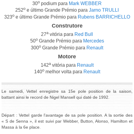
o
30
podium para
Mark WEBBER
o
252
e último Grande Prémio para
Jarno TRULLI
o
323
e último Grande Prémio para
Rubens BARRICHELLO
Construtore
a
27
vitória para
Red Bull
o
50
Grande Prémio para
Mercedes
o
300
Grande Prémio para
Renault
Motore
a
142
vitória para
Renault
o
140
melhor volta para
Renault
Le samedi, Vettel enregistre sa 15e pole position de la saison,
battant ainsi le record de Nigel Mansell qui daté de 1992.
Départ : Vettel garde l'avantage de sa pole position. A la sortie des
« S de Senna », il est suivi par Webber, Button, Alonso, Hamilton et
Massa à la 6e place.