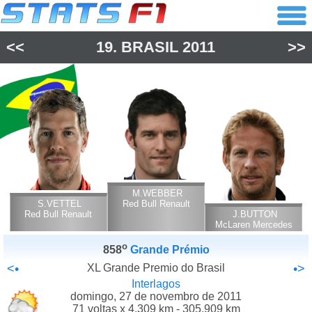
<<
19.
BRASIL
2011
>>
M.WEBBER
S.VETTEL
Red Bull Renault
Red Bull Renault
J.BUTTON
McLaren Mercedes
o
858
Grande Prémio
<•
XL Grande Premio do Brasil
•>
Interlagos
domingo, 27 de novembro de 2011
71 voltas x 4.309 km - 305.909 km