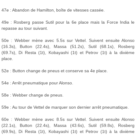
47e : Abandon de Hamilton, boîte de vitesses cassée.
49e : Rosberg passe Sutil pour la 6e place mais la Force India le
repasse au tour suivant.
50e : Webber mène avec 5.5s sur Vettel. Suivent ensuite Alonso
(16.3s), Button (22.4s), Massa (51.2s), Sutil (68.1s), Rosberg
(69.7s), Di Resta (1t), Kobayashi (1t) et Petrov (1t) à la dixième
place.
52e : Button change de pneus et conserve sa 4e place.
54e : Arrêt pneumatique pour Alonso.
58e : Webber change de pneus.
59e : Au tour de Vettel de marquer son dernier arrêt pneumatique.
60e : Webber mène avec 8.5s sur Vettel. Suivent ensuite Alonso
(22.1s), Button (22.4s), Massa (43.6s), Sutil (59.8s), Rosberg
(69.9s), Di Resta (1t), Kobayashi (1t) et Petrov (1t) à la dixième