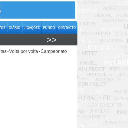
>>
ltas
Volta por volta
Campeonato
•
•