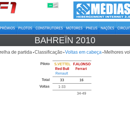
OFF
ON
BAHREÏN 2010
relha de partida
Classificação
Voltas em cabeça
Melhores vo
•
•
•
Piloto
S.VETTEL
F.ALONSO
Red Bull
Ferrari
Renault
Total
33
16
Voltas
1-33
34-49