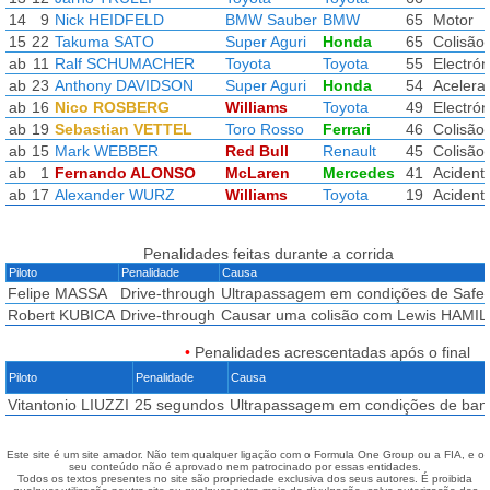
14
9
Nick HEIDFELD
BMW Sauber
BMW
65
Motor
15
22
Takuma SATO
Super Aguri
Honda
65
Colisão
ab
11
Ralf SCHUMACHER
Toyota
Toyota
55
Electrón
ab
23
Anthony DAVIDSON
Super Aguri
Honda
54
Acelera
ab
16
Nico ROSBERG
Williams
Toyota
49
Electrón
ab
19
Sebastian VETTEL
Toro Rosso
Ferrari
46
Colisão
ab
15
Mark WEBBER
Red Bull
Renault
45
Colisão
ab
1
Fernando ALONSO
McLaren
Mercedes
41
Acident
ab
17
Alexander WURZ
Williams
Toyota
19
Acident
Penalidades feitas durante a corrida
Piloto
Penalidade
Causa
Felipe MASSA
Drive-through
Ultrapassagem em condições de Safet
Robert KUBICA
Drive-through
Causar uma colisão com Lewis HAMI
•
Penalidades acrescentadas após o final
Piloto
Penalidade
Causa
Vitantonio LIUZZI
25 segundos
Ultrapassagem em condições de ban
Este site é um site amador. Não tem qualquer ligação com o Formula One Group ou a FIA, e o
seu conteúdo não é aprovado nem patrocinado por essas entidades.
Todos os textos presentes no site são propriedade exclusiva dos seus autores. É proibida