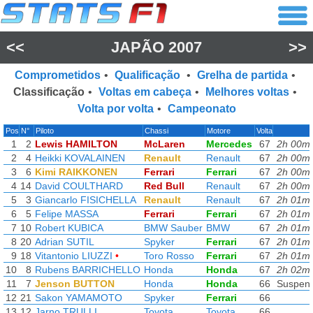
<<
JAPÃO 2007
>>
Comprometidos
•
Qualificação
•
Grelha de partida
•
Classificação
•
Voltas em cabeça
•
Melhores voltas
•
Volta por volta
•
Campeonato
Pos
N°
Piloto
Chassi
Motore
Volta
1
2
Lewis HAMILTON
McLaren
Mercedes
67
2h 00m 
2
4
Heikki KOVALAINEN
Renault
Renault
67
2h 00m 
3
6
Kimi RAIKKONEN
Ferrari
Ferrari
67
2h 00m 
4
14
David COULTHARD
Red Bull
Renault
67
2h 00m 
5
3
Giancarlo FISICHELLA
Renault
Renault
67
2h 01m 
6
5
Felipe MASSA
Ferrari
Ferrari
67
2h 01m 
7
10
Robert KUBICA
BMW Sauber
BMW
67
2h 01m 
8
20
Adrian SUTIL
Spyker
Ferrari
67
2h 01m 
9
18
Vitantonio LIUZZI
•
Toro Rosso
Ferrari
67
2h 01m 
10
8
Rubens BARRICHELLO
Honda
Honda
67
2h 02m 
11
7
Jenson BUTTON
Honda
Honda
66
Suspen
12
21
Sakon YAMAMOTO
Spyker
Ferrari
66
13
12
Jarno TRULLI
Toyota
Toyota
66