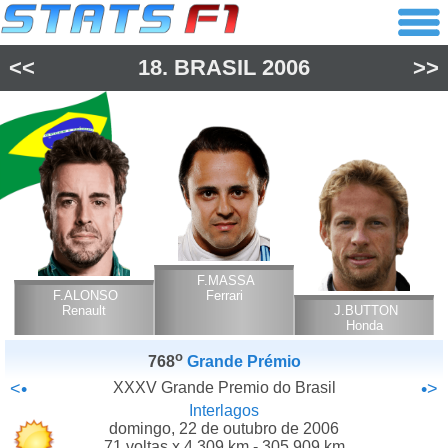
<<
18.
BRASIL
2006
>>
F.MASSA
F.ALONSO
Ferrari
Renault
J.BUTTON
Honda
o
768
Grande Prémio
<•
XXXV Grande Premio do Brasil
•>
Interlagos
domingo, 22 de outubro de 2006
71 voltas x 4.309 km - 305.909 km