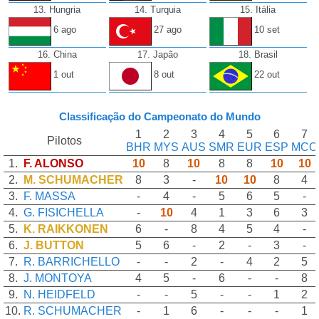
13. Hungria
14. Turquia
15. Itália
6 ago
27 ago
10 set
16. China
17. Japão
18. Brasil
1 out
8 out
22 out
Classificação do Campeonato do Mundo
1
2
3
4
5
6
7
Pilotos
BHR
MYS
AUS
SMR
EUR
ESP
MCO
1.
F. ALONSO
10
8
10
8
8
10
10
2.
M. SCHUMACHER
8
3
-
10
10
8
4
3.
F. MASSA
-
4
-
5
6
5
-
4.
G. FISICHELLA
-
10
4
1
3
6
3
5.
K. RAIKKONEN
6
-
8
4
5
4
-
6.
J. BUTTON
5
6
-
2
-
3
-
7.
R. BARRICHELLO
-
-
2
-
4
2
5
8.
J. MONTOYA
4
5
-
6
-
-
8
9.
N. HEIDFELD
-
-
5
-
-
1
2
10.
R. SCHUMACHER
-
1
6
-
-
-
1