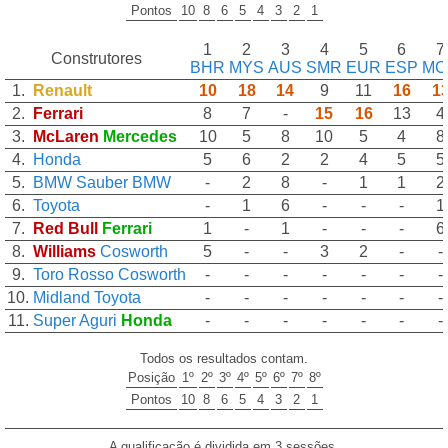
Pontos
10
8
6
5
4
3
2
1
1
2
3
4
5
6
7
Construtores
BHR
MYS
AUS
SMR
EUR
ESP
MC
1.
Renault
10
18
14
9
11
16
1
2.
Ferrari
8
7
-
15
16
13
4
3.
McLaren
Mercedes
10
5
8
10
5
4
8
4.
Honda
5
6
2
2
4
5
5
5.
BMW Sauber
BMW
-
2
8
-
1
1
2
6.
Toyota
-
1
6
-
-
-
1
7.
Red Bull
Ferrari
1
-
1
-
-
-
6
8.
Williams
Cosworth
5
-
-
3
2
-
-
9.
Toro Rosso
Cosworth
-
-
-
-
-
-
-
10.
Midland
Toyota
-
-
-
-
-
-
-
11.
Super Aguri
Honda
-
-
-
-
-
-
-
Todos os resultados contam.
Posição
1º
2º
3º
4º
5º
6º
7º
8º
Pontos
10
8
6
5
4
3
2
1
A qualificação é dividida em 3 sessões.