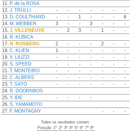
11.
P. de la ROSA
12.
J. TRULLI
-
-
-
-
-
-
-
13.
D. COULTHARD
-
-
1
-
-
-
6
14.
M. WEBBER
3
-
-
3
-
-
-
15.
J. VILLENEUVE
-
2
3
-
1
-
-
16.
R. KUBICA
17.
N. ROSBERG
2
-
-
-
2
-
-
18.
C. KLIEN
1
-
-
-
-
-
-
19.
V. LIUZZI
-
-
-
-
-
-
-
20.
S. SPEED
-
-
-
-
-
-
-
21.
T. MONTEIRO
-
-
-
-
-
-
-
22.
C. ALBERS
-
-
-
-
-
-
-
23.
T. SATO
-
-
-
-
-
-
-
24.
R. DOORNBOS
25.
Y. IDE
-
-
-
-
26.
S. YAMAMOTO
27.
F. MONTAGNY
-
-
-
Todos os resultados contam.
Posição
1º
2º
3º
4º
5º
6º
7º
8º