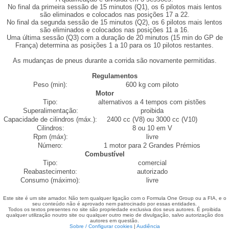
No final da primeira sessão de 15 minutos (Q1), os 6 pilotos mais lentos
são eliminados e colocados nas posições 17 a 22.
No final da segunda sessão de 15 minutos (Q2), os 6 pilotos mais lentos
são eliminados e colocados nas posições 11 a 16.
Uma última sessão (Q3) com a duração de 20 minutos (15 min do GP de
França) determina as posições 1 a 10 para os 10 pilotos restantes.
As mudanças de pneus durante a corrida são novamente permitidas.
Regulamentos
Peso (min):
600 kg com piloto
Motor
Tipo:
alternativos a 4 tempos com pistões
Superalimentação:
proibida
Capacidade de cilindros (máx.):
2400 cc (V8) ou 3000 cc (V10)
Cilindros:
8 ou 10 em V
Rpm (máx):
livre
Número:
1 motor para 2 Grandes Prémios
Combustível
Tipo:
comercial
Reabastecimento:
autorizado
Consumo (máximo):
livre
Este site é um site amador. Não tem qualquer ligação com o Formula One Group ou a FIA, e o
seu conteúdo não é aprovado nem patrocinado por essas entidades.
Todos os textos presentes no site são propriedade exclusiva dos seus autores. É proibida
qualquer utilização noutro site ou qualquer outro meio de divulgação, salvo autorização dos
autores em questão.
Sobre / Configurar cookies
|
Audiência