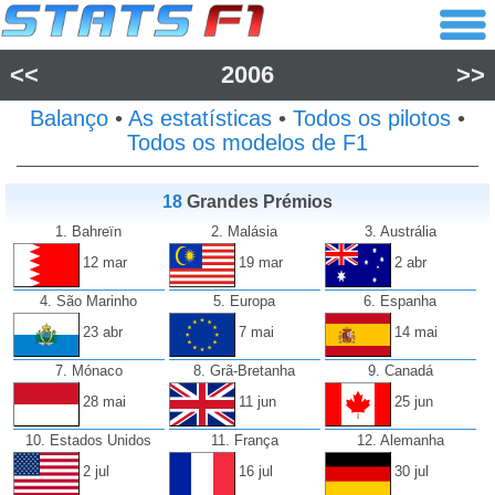
<<
2006
>>
Balanço
•
As estatísticas
•
Todos os pilotos
•
Todos os modelos de F1
18
Grandes Prémios
1. Bahreïn
2. Malásia
3. Austrália
12 mar
19 mar
2 abr
4. São Marinho
5. Europa
6. Espanha
23 abr
7 mai
14 mai
7. Mónaco
8. Grã-Bretanha
9. Canadá
28 mai
11 jun
25 jun
10. Estados Unidos
11. França
12. Alemanha
2 jul
16 jul
30 jul