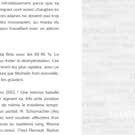
e refroidissement parce que sa
amiques sont assez chargées en
ces ailaires ne doivent pas trop
andes nouveautés, au niveau du
eur travaillant avec un aileron
é flirte avec les 90-95 %. Le
r éviter la déshydratation. Les
rent les plus rapides, avec un
es par Michelin font merveille,
les graviers.
ion 2001 ! Une intense bataille
 signant sa 44e pole position
out de même le troisième temps.
ur parfait. R. Schumacher (4e)
) sont soudain affectées d'un
ronas au septième rang. Massa
s-vireur. Chez Renault, Button