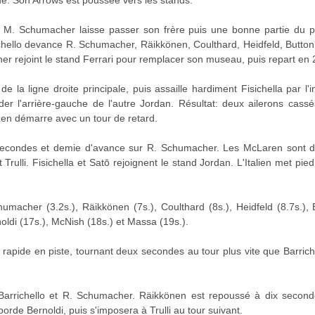
que. Son Arrows est poussée vers les stands.
, M. Schumacher laisse passer son frère puis une bonne partie du p
chello devance R. Schumacher, Räikkönen, Coulthard, Heidfeld, Button, T
 rejoint le stand Ferrari pour remplacer son museau, puis repart en 2
e la ligne droite principale, puis assaille hardiment Fisichella par l'
der l'arrière-gauche de l'autre Jordan. Résultat: deux ailerons cass
ntzen démarre avec un tour de retard.
secondes et demie d'avance sur R. Schumacher. Les McLaren sont d
rulli. Fisichella et Satō rejoignent le stand Jordan. L'Italien met pie
umacher (3.2s.), Räikkönen (7s.), Coulthard (8s.), Heidfeld (8.7s.), 
rnoldi (17s.), McNish (18s.) et Massa (19s.).
rapide en piste, tournant deux secondes au tour plus vite que Barrich
Barrichello et R. Schumacher. Räikkönen est repoussé à dix secon
orde Bernoldi, puis s'imposera à Trulli au tour suivant.