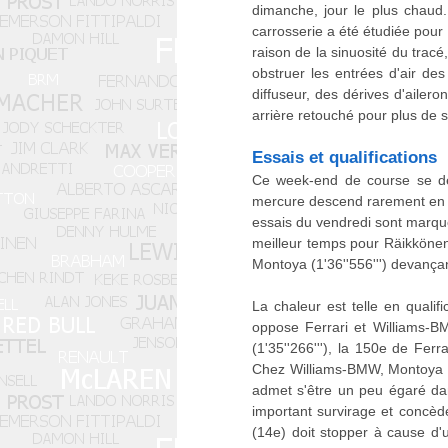
dimanche, jour le plus chaud.
carrosserie a été étudiée pou
raison de la sinuosité du tracé
obstruer les entrées d'air de
diffuseur, des dérives d'ailer
arrière retouché pour plus de st
Essais et qualifications
Ce week-end de course se dér
mercure descend rarement en de
essais du vendredi sont marqu
meilleur temps pour Räikkönen 
Montoya (1'36''556''') devança
La chaleur est telle en qualif
oppose Ferrari et Williams-B
(1'35''266'''), la 150e de Fer
Chez Williams-BMW, Montoya (2
admet s'être un peu égaré da
important survirage et concè
(14e) doit stopper à cause d'