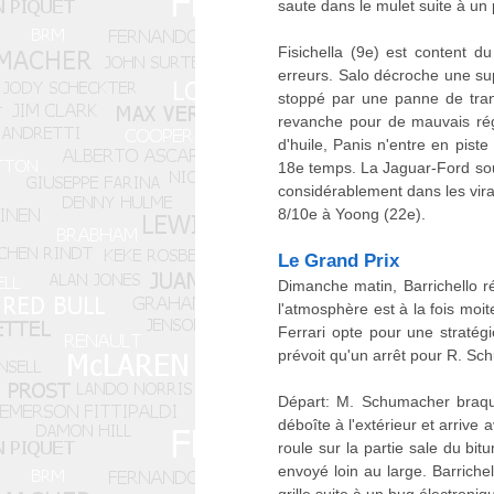
saute dans le mulet suite à un
Fisichella (9e) est content 
erreurs. Salo décroche une su
stoppé par une panne de tran
revanche pour de mauvais régl
d'huile, Panis n'entre en pist
18e temps. La Jaguar-Ford souf
considérablement dans les vira
8/10e à Yoong (22e).
Le Grand Prix
Dimanche matin, Barrichello réa
l'atmosphère est à la fois moi
Ferrari opte pour une straté
prévoit qu'un arrêt pour R. Sc
Départ: M. Schumacher braque
déboîte à l'extérieur et arrive
roule sur la partie sale du bit
envoyé loin au large. Barriche