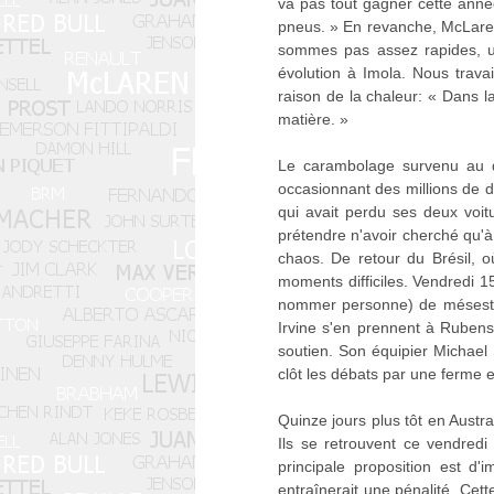
va pas tout gagner cette année
pneus. » En revanche, McLaren
sommes pas assez rapides, un
évolution à Imola. Nous trava
raison de la chaleur: « Dans l
matière. »
Le carambolage survenu au dé
occasionnant des millions de 
qui avait perdu ses deux voit
prétendre n'avoir cherché qu'à
chaos. De retour du Brésil, où
moments difficiles. Vendredi 15
nommer personne) de mésestime
Irvine s'en prennent à Rubens 
soutien. Son équipier Michael
clôt les débats par une ferme e
Quinze jours plus tôt en Austra
Ils se retrouvent ce vendred
principale proposition est 
entraînerait une pénalité. Cet