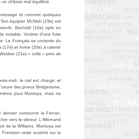
 un châssis mal équilibré.
entissage et commet quelques
 Son équipier McNish (19e) est
worth. Bernoldi (16e) opte en
 instable. Victime d'une fuite
are. Le Français se contente du
17e) et Irvine (20e) à ralentir
 Webber (21e) « colle » près de
rès-midi, le ciel est chargé, et
 l'usure des pneus Bridgestone,
de même pour Montoya, mais ne
dernier contourne la Ferrari,
cher vers le vibreur. L'Allemand
roit de la Williams. Montoya est
. Frentzen reste scotché sur la