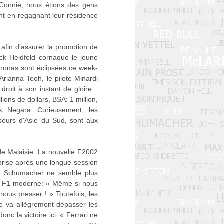
 Connie, nous étions des gens
nt en regagnant leur résidence
afin d'assurer la promotion de
ick Heidfeld cornaque le jeune
tronas sont éclipsées ce week-
Arianna Teoh, le pilote Minardi
roit à son instant de gloire...
ons de dollars, BSA: 1 million,
 Negara. Curieusement, les
sseurs d'Asie du Sud, sont aux
 de Malaisie. La nouvelle F2002
 prise après une longue session
ael Schumacher ne semble plus
 la F1 moderne: « Même si nous
nous presser ! » Toutefois, les
ste va allègrement dépasser les
c la victoire ici. « Ferrari ne