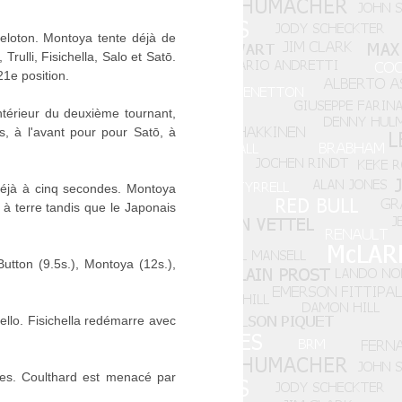
eloton. Montoya tente déjà de
rulli, Fisichella, Salo et Satō.
1e position.
intérieur du deuxième tournant,
és, à l'avant pour pour Satō, à
éjà à cinq secondes. Montoya
d à terre tandis que le Japonais
Button (9.5s.), Montoya (12s.),
ello. Fisichella redémarre avec
des. Coulthard est menacé par