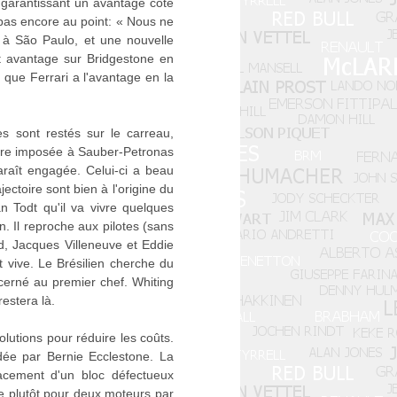
s garantissant un avantage côté
pas encore au point: « Nous ne
 à São Paulo, et une nouvelle
ut avantage sur Bridgestone en
 que Ferrari a l'avantage en la
s sont restés sur le carreau,
ture imposée à Sauber-Petronas
araît engagée. Celui-ci a beau
ctoire sont bien à l'origine du
an Todt qu'il va vivre quelques
n. Il reproche aux pilotes (sans
d, Jacques Villeneuve et Eddie
t vive. Le Brésilien cherche du
cerné au premier chef. Whiting
estera là.
olutions pour réduire les coûts.
dée par Bernie Ecclestone. La
acement d'un bloc défectueux
he plutôt pour deux moteurs par