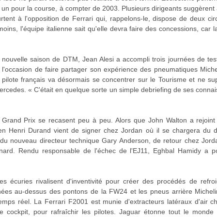
, un pour la course, à compter de 2003. Plusieurs dirigeants suggèrent
rtent à l'opposition de Ferrari qui, rappelons-le, dispose de deux cir
ns, l'équipe italienne sait qu'elle devra faire des concessions, car l
nouvelle saison de DTM, Jean Alesi a accompli trois journées de test
'occasion de faire partager son expérience des pneumatiques Michel
pilote français va désormais se concentrer sur le Tourisme et ne s
rcedes. « C'était en quelque sorte un simple debriefing de ses conna
 Grand Prix se recasent peu à peu. Alors que John Walton a rejoint
ien Henri Durand vient de signer chez Jordan où il se chargera du 
on du nouveau directeur technique Gary Anderson, de retour chez Jor
nard. Rendu responsable de l'échec de l'EJ11, Eghbal Hamidy a pour
es écuries rivalisent d'inventivité pour créer des procédés de refro
es au-dessus des pontons de la FW24 et les pneus arrière Micheli
mps réel. La Ferrari F2001 est munie d'extracteurs latéraux d'air ch
le cockpit, pour rafraîchir les pilotes. Jaguar étonne tout le mon