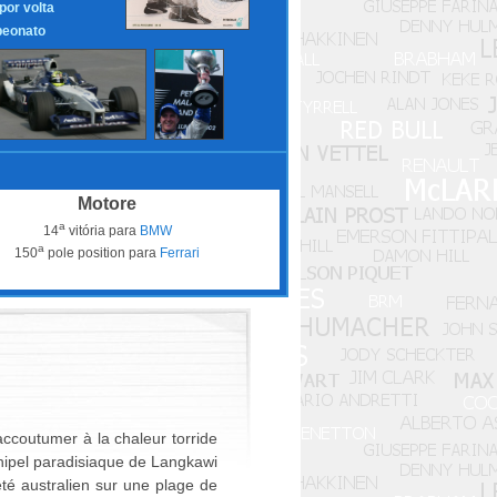
 por volta
eonato
Motore
a
14
vitória para
BMW
a
150
pole position para
Ferrari
accoutumer à la chaleur torride
chipel paradisiaque de Langkawi
té australien sur une plage de