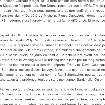
, assène Gerhard Berger. Ici, la forte chaleur sera notre alliée, nou
-Mercedes fait profil bas. Ron Dennis reconnaît que la MP4/17 n'est 
 point c'est tout. Mais nous aurons une voiture entièrement revue
illons très dur. » Du côté de Michelin, Pierre Dupasquier dément to
a F1 moderne, c'est l'aérodynamisme qui fait la différence. Et je pense
part du GP d'Australie fait encore jaser. Pas moins de huit pilote
dollars de dégâts. Willy Rampf estime par exemple à 600 000 $ la fac
ures. Or, la responsabilité de Rubens Barrichello dans cet incident p
 aborder au mieux le premier virage, ses multiples changements de traje
 il a passé quelques jours en famille, Barrichello est averti par Je
 mars, Charlie Whiting ouvre le briefing des pilotes par un long sermo
r les risques encourus lors des départs. Très vite, David Coulthar
Barrichello, accusé d'avoir louvoyé à trois reprises. La discussion es
 Schumacher se tient coi, tout comme Ralf Schumacher, pourtant con
xhortation à la prudence, toujours sans mentionner Barrichello. On en r
lie, les directeurs d'équipes se sont réunis afin de formuler quelques s
i 15 mars pour une longue réunion de plus de quatre heures, prési
d'imposer chaque week-end un moteur unique par voiture. Le rempl
te idée ne paraît toutefois pas réaliste à court terme. Ecclestone penc