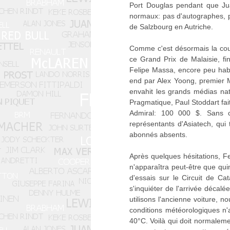
Port Douglas pendant que Jua
normaux: pas d'autographes, p
de Salzbourg en Autriche.
Comme c'est désormais la cout
ce Grand Prix de Malaisie, fi
Felipe Massa, encore peu habi
end par Alex Yoong, premier Ma
envahit les grands médias nati
Pragmatique, Paul Stoddart fai
Admiral: 100 000 $. Sans 
représentants d'Asiatech, qui
abonnés absents.
Après quelques hésitations, Fe
n'apparaîtra peut-être que qui
d'essais sur le Circuit de C
s'inquiéter de l'arrivée déca
utilisons l'ancienne voiture, 
conditions météorologiques n'a
40°C. Voilà qui doit normaleme