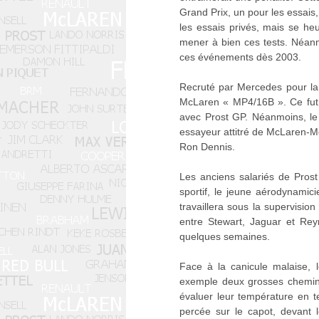
Grand Prix, un pour les essais
les essais privés, mais se heu
mener à bien ces tests. Néanmoi
ces événements dès 2003.
Recruté par Mercedes pour la 
McLaren « MP4/16B ». Ce fut l
avec Prost GP. Néanmoins, le 
essayeur attitré de McLaren-Me
Ron Dennis.
Les anciens salariés de Prost
sportif, le jeune aérodynamic
travaillera sous la supervisi
entre Stewart, Jaguar et Rey
quelques semaines.
Face à la canicule malaise, l
exemple deux grosses cheminé
évaluer leur température en te
percée sur le capot, devant 