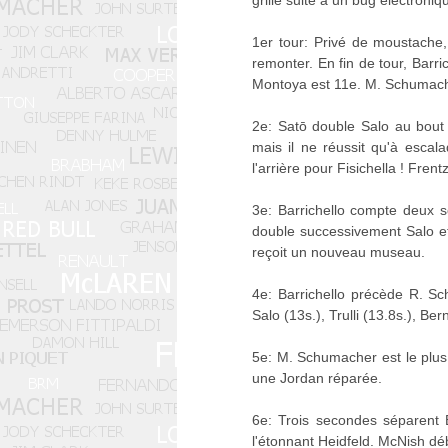
grille suite à un bug électroni
1er tour: Privé de moustache
remonter. En fin de tour, Barri
Montoya est 11e. M. Schumacher
2e: Satō double Salo au bout d
mais il ne réussit qu'à escala
l'arrière pour Fisichella ! Fre
3e: Barrichello compte deux 
double successivement Salo et T
reçoit un nouveau museau.
4e: Barrichello précède R. Sch
Salo (13s.), Trulli (13.8s.), Be
5e: M. Schumacher est le plus 
une Jordan réparée.
6e: Trois secondes séparent 
l'étonnant Heidfeld. McNish déb