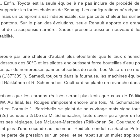
.. Enfin, Toyota est la seule équipe à ne pas inclure de procédé d
r supporter les fortes chaleurs de Sepang. Les configurations aérodyn
, mais un compromis est indispensable, car par cette chaleur les surfa
s pontons. Sur le plan des évolutions, seule Renault apporte de gr
on et de la suspension arrière. Sauber présente aussi un nouveau diffus
abilité.
oule par une chaleur d'autant plus étouffante que le taux d'humidit
ssous des 30°C et les pilotes engloutissent force bouteilles d'eau pou
és par de nombreuses pannes et sorties de route. Les McLaren se mont
(1'37''399'''). Samedi, toujours dans la fournaise, les machines équipé
nt Räikkönen et R. Schumacher. Coulthard se plante en revanche dans 
ications que les chronos réalisés seront plus lents que ceux de l'édit
MW. Au final, les Rouges s'imposent encore une fois, M. Schumacher
rari en Formule 1. Barrichello se plaint de sous-virage mais signe t
e) échoue à 2/10e de M. Schumacher, faute d'avoir pu aligner un to
ns ses réglages. Les McLaren-Mercedes (Räikkönen 5e, Coulthard 6e
dent plus d'une seconde au poleman. Heidfeld conduit sa Sauber-Pet
une perte de pression sur un pneu, et se rabat sur un mulet trop sou