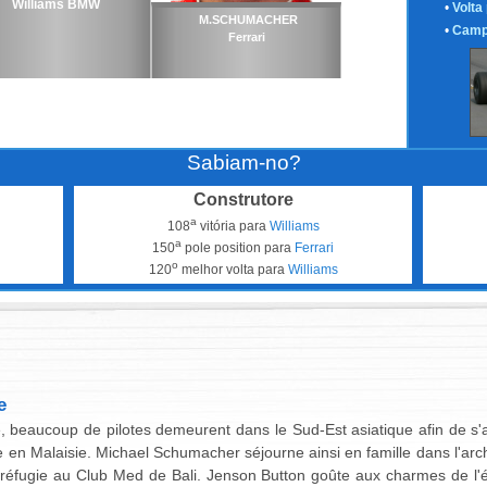
Williams BMW
•
Volta
M.SCHUMACHER
•
Camp
Ferrari
Sabiam-no?
Construtore
a
108
vitória para
Williams
a
150
pole position para
Ferrari
o
120
melhor volta para
Williams
e
e, beaucoup de pilotes demeurent dans le Sud-Est asiatique afin de s'
 en Malaisie. Michael Schumacher séjourne ainsi en famille dans l'ar
réfugie au Club Med de Bali. Jenson Button goûte aux charmes de l'é