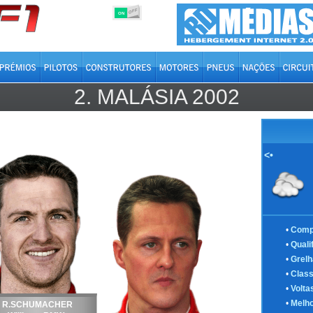
OFF
ON
2.
MALÁSIA
2002
<•
•
Comp
•
Quali
•
Grelh
•
Class
•
Volta
•
Melho
R.SCHUMACHER