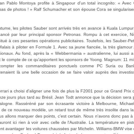
n Pablo Montoya profite à Singapour d'un total incognito: « Avec
as de photos ! » Ralf Schumacher et son épouse Cora se singularise
ume, les pilotes Sauber sont arrivés très en avance à Kuala Lumpur 
nancé par leur principal sponsor Petronas. Rompu à cet exercice, N
tué à ces pesantes opérations publicitaires. Toutefois, les Sauber-Pe
lais à piloter en Formule 1. Avec sa jeune fiancée, la très glamour 
onaux. Au fond, après la « Webbermania » australienne, lui aussi a d
t le compte de ce qu'apportent les sponsors de Yoong. Magnum: 11 milli
compter les commanditaires ponctuels comme PC Suria ou Bank
 tenaient là une belle occasion de se faire valoir auprès des investi
rrari a choisi d'aligner une fois de plus la F2001 pour ce Grand Prix
nze jours plus tard au Brésil. Jean Todt annonce que la décision sera
atalogne. Rasséréné par son écrasante victoire à Melbourne, Mich
lée de ce nouveau modèle, un retard tout de même très insolite dans
nous allons marquer des points, c'est certain. Nous n'avons donc pas à 
uront ici rien à voir avec celle de l'Australie. La température en pi
nt avantager les voitures chaussées par Michelin. Williams-BMW vise don