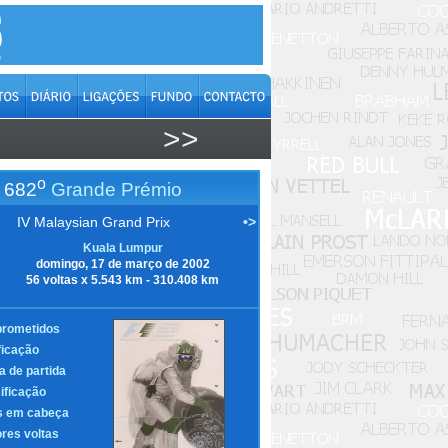
>>
o
682
Grande Prémio
IV Malaysian Grand Prix
•>
Kuala Lumpur
domingo, 17 de março de 2002
56 voltas x 5.543 km - 310.408 km
rometidos
ficação
a de partida
ificação
s em cabeça
res voltas