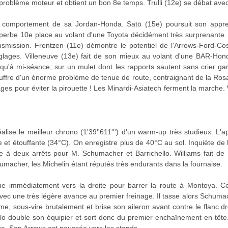
 problème moteur et obtient un bon 8e temps. Trulli (12e) se débat avec
du comportement de sa Jordan-Honda. Satō (15e) poursuit son appr
perbe 10e place au volant d'une Toyota décidément très surprenante.
smission. Frentzen (11e) démontre le potentiel de l'Arrows-Ford-Cos
ages. Villeneuve (13e) fait de son mieux au volant d'une BAR-Honda
e qu'à mi-séance, sur un mulet dont les rapports sautent sans crier g
fre d'un énorme problème de tenue de route, contraignant de la Rosa (
ges pour éviter la pirouette ! Les Minardi-Asiatech ferment la marche.
lise le meilleur chrono (1'39''611''') d'un warm-up très studieux. L'ap
te et étouffante (34°C). On enregistre plus de 40°C au sol. Inquiète de
gie à deux arrêts pour M. Schumacher et Barrichello. Williams fait 
humacher, les Michelin étant réputés très endurants dans la fournaise.
 immédiatement vers la droite pour barrer la route à Montoya. Ce 
 avec une très légère avance au premier freinage. Il tasse alors Schuma
ume, sous-vire brutalement et brise son aileron avant contre le flanc d
llo double son équipier et sort donc du premier enchaînement en tête