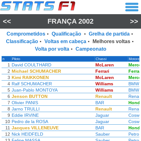
<<
FRANÇA 2002
>>
Comprometidos
•
Qualificação
•
Grelha de partida
•
Classificação
•
Voltas em cabeça
•
Melhores voltas
•
Volta por volta
•
Campeonato
n
Piloto
Chassi
Motore
1
David COULTHARD
McLaren
Merc
2
Michael SCHUMACHER
Ferrari
Ferrar
3
Kimi RAIKKONEN
McLaren
Merc
4
Ralf SCHUMACHER
Williams
BMW
5
Juan-Pablo MONTOYA
Williams
BMW
6
Jenson BUTTON
Renault
Renau
7
Olivier PANIS
BAR
Hond
8
Jarno TRULLI
Renault
Renau
9
Eddie IRVINE
Jaguar
Coswo
10
Pedro de la ROSA
Jaguar
Coswo
11
Jacques VILLENEUVE
BAR
Hond
12
Nick HEIDFELD
Sauber
Petro
13
Felipe MASSA
Sauber
Petro