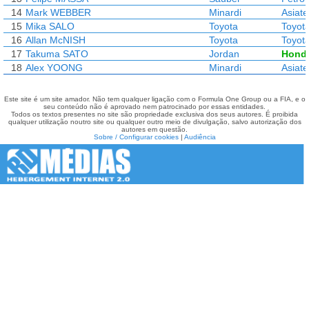
14
Mark WEBBER
Minardi
Asiat
15
Mika SALO
Toyota
Toyot
16
Allan McNISH
Toyota
Toyot
17
Takuma SATO
Jordan
Hond
18
Alex YOONG
Minardi
Asiat
Este site é um site amador. Não tem qualquer ligação com o Formula One Group ou a FIA, e o
seu conteúdo não é aprovado nem patrocinado por essas entidades.
Todos os textos presentes no site são propriedade exclusiva dos seus autores. É proibida
qualquer utilização noutro site ou qualquer outro meio de divulgação, salvo autorização dos
autores em questão.
Sobre / Configurar cookies
|
Audiência