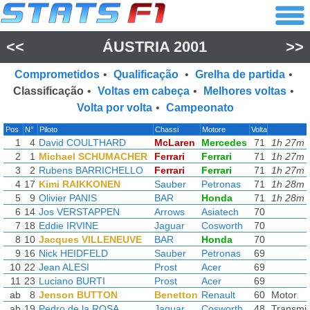
<<
ÁUSTRIA 2001
>>
Comprometidos
•
Qualificação
•
Grelha de partida
•
Classificação
•
Voltas em cabeça
•
Melhores voltas
•
Volta por volta
•
Campeonato
Pos
N°
Piloto
Chassi
Motore
Volta
1
4
David COULTHARD
McLaren
Mercedes
71
1h 27m 
2
1
Michael SCHUMACHER
Ferrari
Ferrari
71
1h 27m 
3
2
Rubens BARRICHELLO
Ferrari
Ferrari
71
1h 27m 
4
17
Kimi RAIKKONEN
Sauber
Petronas
71
1h 28m 
5
9
Olivier PANIS
BAR
Honda
71
1h 28m 
6
14
Jos VERSTAPPEN
Arrows
Asiatech
70
7
18
Eddie IRVINE
Jaguar
Cosworth
70
8
10
Jacques VILLENEUVE
BAR
Honda
70
9
16
Nick HEIDFELD
Sauber
Petronas
69
10
22
Jean ALESI
Prost
Acer
69
11
23
Luciano BURTI
Prost
Acer
69
ab
8
Jenson BUTTON
Benetton
Renault
60
Motor
ab
19
Pedro de la ROSA
Jaguar
Cosworth
48
Transmi