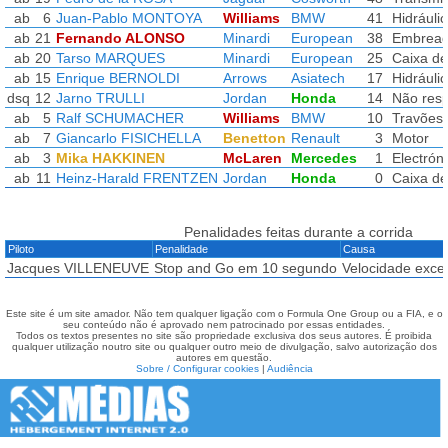
ab
6
Juan-Pablo MONTOYA
Williams
BMW
41
Hidráuli
ab
21
Fernando ALONSO
Minardi
European
38
Embrea
ab
20
Tarso MARQUES
Minardi
European
25
Caixa de
ab
15
Enrique BERNOLDI
Arrows
Asiatech
17
Hidráuli
dsq
12
Jarno TRULLI
Jordan
Honda
14
Não resp
ab
5
Ralf SCHUMACHER
Williams
BMW
10
Travões
ab
7
Giancarlo FISICHELLA
Benetton
Renault
3
Motor
ab
3
Mika HAKKINEN
McLaren
Mercedes
1
Electrón
ab
11
Heinz-Harald FRENTZEN
Jordan
Honda
0
Caixa de
Penalidades feitas durante a corrida
Piloto
Penalidade
Causa
Jacques VILLENEUVE
Stop and Go em 10 segundo
Velocidade exce
Este site é um site amador. Não tem qualquer ligação com o Formula One Group ou a FIA, e o
seu conteúdo não é aprovado nem patrocinado por essas entidades.
Todos os textos presentes no site são propriedade exclusiva dos seus autores. É proibida
qualquer utilização noutro site ou qualquer outro meio de divulgação, salvo autorização dos
autores em questão.
Sobre / Configurar cookies
|
Audiência