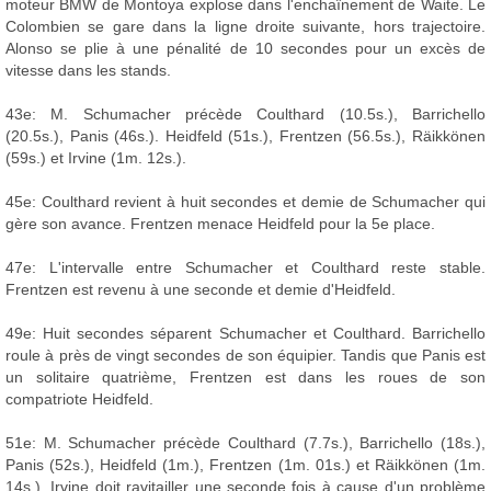
moteur BMW de Montoya explose dans l'enchaînement de Waite. Le
Colombien se gare dans la ligne droite suivante, hors trajectoire.
Alonso se plie à une pénalité de 10 secondes pour un excès de
vitesse dans les stands.
43e: M. Schumacher précède Coulthard (10.5s.), Barrichello
(20.5s.), Panis (46s.). Heidfeld (51s.), Frentzen (56.5s.), Räikkönen
(59s.) et Irvine (1m. 12s.).
45e: Coulthard revient à huit secondes et demie de Schumacher qui
gère son avance. Frentzen menace Heidfeld pour la 5e place.
47e: L'intervalle entre Schumacher et Coulthard reste stable.
Frentzen est revenu à une seconde et demie d'Heidfeld.
49e: Huit secondes séparent Schumacher et Coulthard. Barrichello
roule à près de vingt secondes de son équipier. Tandis que Panis est
un solitaire quatrième, Frentzen est dans les roues de son
compatriote Heidfeld.
51e: M. Schumacher précède Coulthard (7.7s.), Barrichello (18s.),
Panis (52s.), Heidfeld (1m.), Frentzen (1m. 01s.) et Räikkönen (1m.
14s.). Irvine doit ravitailler une seconde fois à cause d'un problème