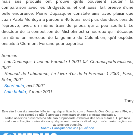
mais ses produits ont prouvé qu'ils pouvaient soutenir la
comparaison avec les Bridgestone, et ont aussi fait preuve d'une
belle endurance. Pierre Dupasquier constate ainsi avec plaisir que
Juan Pablo Montoya a parcouru 40 tours, soit plus des deux tiers de
l'épreuve, avec un même train de pneus qui a peu souffert. Le
directeur de la compétition de Michelin est si heureux qu'il découpe
lui-même un morceau de la gomme du Colombien, qu'il expédie
ensuite à Clermont-Ferrand pour expertise !
Sources :
- Luc Domenjoz, L'année Formule 1 2001-02, Chronosports Editions,
2001
- Renaud de Laborderie, Le Livre d'or de la Formule 1 2001, Paris,
Solar, 2001
-
Sport auto
, avril 2001
-
Auto hebdo
, 7 mars 2001
Tony
Este site é um site amador. Não tem qualquer ligação com o Formula One Group ou a FIA, e o
seu conteúdo não é aprovado nem patrocinado por essas entidades.
Todos os textos presentes no site são propriedade exclusiva dos seus autores. É proibida
qualquer utilização noutro site ou qualquer outro meio de divulgação, salvo autorização dos
autores em questão.
Sobre / Configurar cookies
|
Audiência