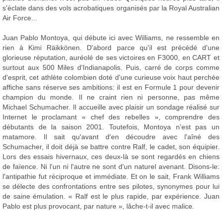
s'éclate dans des vols acrobatiques organisés par la Royal Australian
Air Force...
Juan Pablo Montoya, qui débute ici avec Williams, ne ressemble en
rien à Kimi Räikkönen. D'abord parce qu'il est précédé d'une
glorieuse réputation, auréolé de ses victoires en F3000, en CART et
surtout aux 500 Miles d'Indianapolis. Puis, carré de corps comme
d'esprit, cet athlète colombien doté d'une curieuse voix haut perchée
affiche sans réserve ses ambitions: il est en Formule 1 pour devenir
champion du monde. Il ne craint rien ni personne, pas même
Michael Schumacher. Il accueille avec plaisir un sondage réalisé sur
Internet le proclamant « chef des rebelles », comprendre des
débutants de la saison 2001. Toutefois, Montoya n'est pas un
matamore. Il sait qu'avant d'en découdre avec l'aîné des
Schumacher, il doit déjà se battre contre Ralf, le cadet, son équipier.
Lors des essais hivernaux, ces deux-là se sont regardés en chiens
de faïence. Ni l'un ni l'autre ne sont d'un naturel avenant. Disons-le:
l'antipathie fut réciproque et immédiate. Et on le sait, Frank Williams
se délecte des confrontations entre ses pilotes, synonymes pour lui
de saine émulation. « Ralf est le plus rapide, par expérience. Juan
Pablo est plus provocant, par nature », lâche-t-il avec malice.