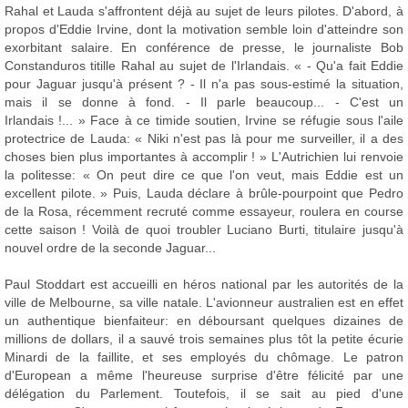
Rahal et Lauda s'affrontent déjà au sujet de leurs pilotes. D'abord, à
propos d'Eddie Irvine, dont la motivation semble loin d'atteindre son
exorbitant salaire. En conférence de presse, le journaliste Bob
Constanduros titille Rahal au sujet de l'Irlandais. « - Qu'a fait Eddie
pour Jaguar jusqu'à présent ? - Il n'a pas sous-estimé la situation,
mais il se donne à fond. - Il parle beaucoup... - C'est un
Irlandais !... » Face à ce timide soutien, Irvine se réfugie sous l'aile
protectrice de Lauda: « Niki n'est pas là pour me surveiller, il a des
choses bien plus importantes à accomplir ! » L'Autrichien lui renvoie
la politesse: « On peut dire ce que l'on veut, mais Eddie est un
excellent pilote. » Puis, Lauda déclare à brûle-pourpoint que Pedro
de la Rosa, récemment recruté comme essayeur, roulera en course
cette saison ! Voilà de quoi troubler Luciano Burti, titulaire jusqu'à
nouvel ordre de la seconde Jaguar...
Paul Stoddart est accueilli en héros national par les autorités de la
ville de Melbourne, sa ville natale. L'avionneur australien est en effet
un authentique bienfaiteur: en déboursant quelques dizaines de
millions de dollars, il a sauvé trois semaines plus tôt la petite écurie
Minardi de la faillite, et ses employés du chômage. Le patron
d'European a même l'heureuse surprise d'être félicité par une
délégation du Parlement. Toutefois, il se sait au pied d'une