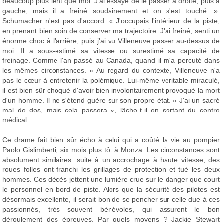
beaucoup plus lent que moi. J'ai essayé de le passer à droite, puis à
gauche, mais il a freiné soudainement et on s'est touché. ».
Schumacher n'est pas d'accord: « J'occupais l'intérieur de la piste,
en prenant bien soin de conserver ma trajectoire. J'ai freiné, senti un
énorme choc à l'arrière, puis j'ai vu Villeneuve passer au-dessus de
moi. Il a sous-estimé sa vitesse ou surestimé sa capacité de
freinage. Comme l'an passé au Canada, quand il m'a percuté dans
les mêmes circonstances. » Au regard du contexte, Villeneuve n'a
pas le cœur à entretenir la polémique. Lui-même véritable miraculé,
il est bien sûr choqué d'avoir bien involontairement provoqué la mort
d'un homme. Il ne s'étend guère sur son propre état. « J'ai un sacré
mal de dos, mais cela passera », lâche-t-il en sortant du centre
médical.
Ce drame fait bien sûr écho à celui qui a coûté la vie au pompier
Paolo Gislimberti, six mois plus tôt à Monza. Les circonstances sont
absolument similaires: suite à un accrochage à haute vitesse, des
roues folles ont franchi les grillages de protection et tué les deux
hommes. Ces décès jettent une lumière crue sur le danger que court
le personnel en bord de piste. Alors que la sécurité des pilotes est
désormais excellente, il serait bon de se pencher sur celle due à ces
passionnés, très souvent bénévoles, qui assurent le bon
déroulement des épreuves. Par quels moyens ? Jackie Stewart