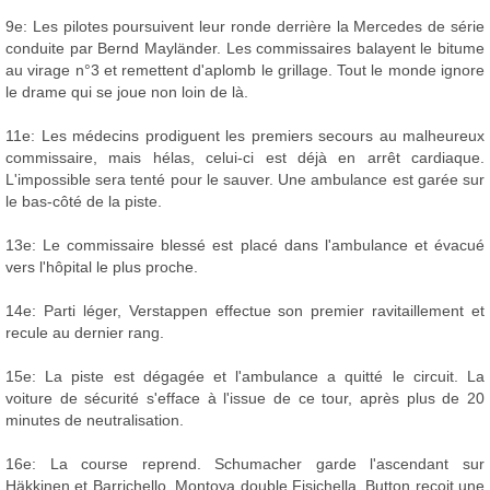
9e: Les pilotes poursuivent leur ronde derrière la Mercedes de série
conduite par Bernd Mayländer. Les commissaires balayent le bitume
au virage n°3 et remettent d'aplomb le grillage. Tout le monde ignore
le drame qui se joue non loin de là.
11e: Les médecins prodiguent les premiers secours au malheureux
commissaire, mais hélas, celui-ci est déjà en arrêt cardiaque.
L'impossible sera tenté pour le sauver. Une ambulance est garée sur
le bas-côté de la piste.
13e: Le commissaire blessé est placé dans l'ambulance et évacué
vers l'hôpital le plus proche.
14e: Parti léger, Verstappen effectue son premier ravitaillement et
recule au dernier rang.
15e: La piste est dégagée et l'ambulance a quitté le circuit. La
voiture de sécurité s'efface à l'issue de ce tour, après plus de 20
minutes de neutralisation.
16e: La course reprend. Schumacher garde l'ascendant sur
Häkkinen et Barrichello. Montoya double Fisichella. Button reçoit une