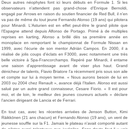
Deux autres néophytes font ici leurs débuts en Formule 1. Si les
observateurs n'attendent pas grand-chose d'Enrique Bernoldi,
engagé par Arrows en raison du soutien financier de Red Bull, il n'en
va pas de même du tout jeune Fernando Alonso (19 ans) qui pilotera
pour Minardi. L'Asturien est en effet peut-être le grand pilote que
l'Espagne attend depuis Alfonso de Portago. Primé à de multiples
reprises en karting, Alonso a brillé dès sa première année en
monoplace en remportant le championnat de Formule Nissan en
1999, avec l'écurie de son mentor Adrián Campos. En 2000, il a
réalisé de jolis coups d'éclats en F3000, avec notamment une très
belle victoire à Spa-Francorchamps. Repéré par Minardi, il entame
une saison d'apprentissage avant de viser plus haut. Grand
dénicheur de talents, Flavio Briatore l'a récemment pris sous son aile
et compte sur lui à moyen terme. « Nous aurons besoin de lui en
2003 ou 2004 chez Renault », avance déjà l'Italien. Alonso est aussi
salué par un autre grand connaisseur, Cesare Fiorio. « Il est pour
moi, et de loin, le meilleur des jeunes coureurs actuels » déclare
l'ancien dirigeant de Lancia et de Ferrari.
En tout cas, avec les récentes arrivées de Jenson Button, Kimi
Räikkönen (21 ans chacun) et Fernando Alonso (19 ans), un vent de
jeunesse souffle sur la F1. Jamais le plateau n'avait comporté autant