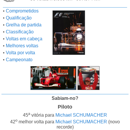
•
Comprometidos
•
Qualificação
•
Grelha de partida
•
Classificação
•
Voltas em cabeça
•
Melhores voltas
•
Volta por volta
•
Campeonato
Sabiam-no?
Piloto
a
45
vitória para
Michael SCHUMACHER
o
42
melhor volta para
Michael SCHUMACHER
(novo
recorde)