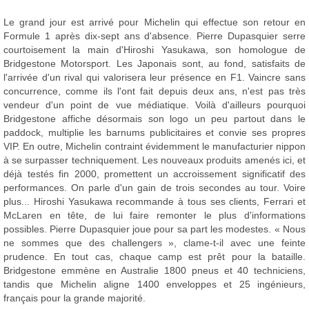
Le grand jour est arrivé pour Michelin qui effectue son retour en
Formule 1 après dix-sept ans d'absence. Pierre Dupasquier serre
courtoisement la main d'Hiroshi Yasukawa, son homologue de
Bridgestone Motorsport. Les Japonais sont, au fond, satisfaits de
l'arrivée d'un rival qui valorisera leur présence en F1. Vaincre sans
concurrence, comme ils l'ont fait depuis deux ans, n'est pas très
vendeur d'un point de vue médiatique. Voilà d'ailleurs pourquoi
Bridgestone affiche désormais son logo un peu partout dans le
paddock, multiplie les barnums publicitaires et convie ses propres
VIP. En outre, Michelin contraint évidemment le manufacturier nippon
à se surpasser techniquement. Les nouveaux produits amenés ici, et
déjà testés fin 2000, promettent un accroissement significatif des
performances. On parle d'un gain de trois secondes au tour. Voire
plus... Hiroshi Yasukawa recommande à tous ses clients, Ferrari et
McLaren en tête, de lui faire remonter le plus d'informations
possibles. Pierre Dupasquier joue pour sa part les modestes. « Nous
ne sommes que des challengers », clame-t-il avec une feinte
prudence. En tout cas, chaque camp est prêt pour la bataille.
Bridgestone emmène en Australie 1800 pneus et 40 techniciens,
tandis que Michelin aligne 1400 enveloppes et 25 ingénieurs,
français pour la grande majorité.