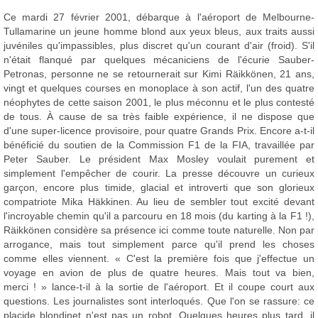
Ce mardi 27 février 2001, débarque à l'aéroport de Melbourne-
Tullamarine un jeune homme blond aux yeux bleus, aux traits aussi
juvéniles qu'impassibles, plus discret qu'un courant d'air (froid). S'il
n'était flanqué par quelques mécaniciens de l'écurie Sauber-
Petronas, personne ne se retournerait sur Kimi Räikkönen, 21 ans,
vingt et quelques courses en monoplace à son actif, l'un des quatre
néophytes de cette saison 2001, le plus méconnu et le plus contesté
de tous. À cause de sa très faible expérience, il ne dispose que
d'une super-licence provisoire, pour quatre Grands Prix. Encore a-t-il
bénéficié du soutien de la Commission F1 de la FIA, travaillée par
Peter Sauber. Le président Max Mosley voulait purement et
simplement l'empêcher de courir. La presse découvre un curieux
garçon, encore plus timide, glacial et introverti que son glorieux
compatriote Mika Häkkinen. Au lieu de sembler tout excité devant
l'incroyable chemin qu'il a parcouru en 18 mois (du karting à la F1 !),
Räikkönen considère sa présence ici comme toute naturelle. Non par
arrogance, mais tout simplement parce qu'il prend les choses
comme elles viennent. « C'est la première fois que j'effectue un
voyage en avion de plus de quatre heures. Mais tout va bien,
merci ! » lance-t-il à la sortie de l'aéroport. Et il coupe court aux
questions. Les journalistes sont interloqués. Que l'on se rassure: ce
placide blondinet n'est pas un robot. Quelques heures plus tard, il