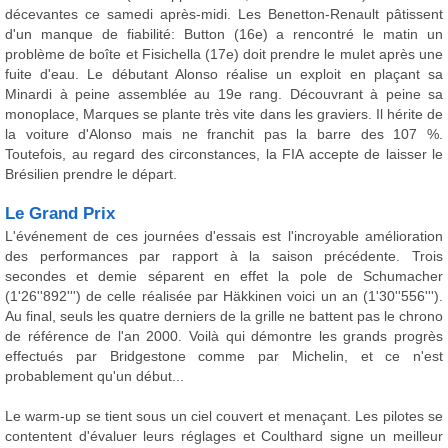
décevantes ce samedi après-midi. Les Benetton-Renault pâtissent
d'un manque de fiabilité: Button (16e) a rencontré le matin un
problème de boîte et Fisichella (17e) doit prendre le mulet après une
fuite d'eau. Le débutant Alonso réalise un exploit en plaçant sa
Minardi à peine assemblée au 19e rang. Découvrant à peine sa
monoplace, Marques se plante très vite dans les graviers. Il hérite de
la voiture d'Alonso mais ne franchit pas la barre des 107 %.
Toutefois, au regard des circonstances, la FIA accepte de laisser le
Brésilien prendre le départ.
Le Grand Prix
L'événement de ces journées d'essais est l'incroyable amélioration
des performances par rapport à la saison précédente. Trois
secondes et demie séparent en effet la pole de Schumacher
(1'26''892''') de celle réalisée par Häkkinen voici un an (1'30''556''').
Au final, seuls les quatre derniers de la grille ne battent pas le chrono
de référence de l'an 2000. Voilà qui démontre les grands progrès
effectués par Bridgestone comme par Michelin, et ce n'est
probablement qu'un début...
Le warm-up se tient sous un ciel couvert et menaçant. Les pilotes se
contentent d'évaluer leurs réglages et Coulthard signe un meilleur