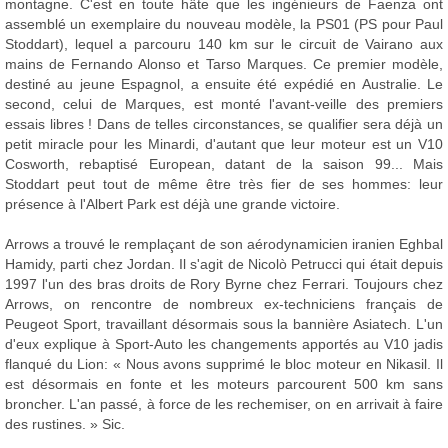
montagne. C'est en toute hâte que les ingénieurs de Faenza ont
assemblé un exemplaire du nouveau modèle, la PS01 (PS pour Paul
Stoddart), lequel a parcouru 140 km sur le circuit de Vairano aux
mains de Fernando Alonso et Tarso Marques. Ce premier modèle,
destiné au jeune Espagnol, a ensuite été expédié en Australie. Le
second, celui de Marques, est monté l'avant-veille des premiers
essais libres ! Dans de telles circonstances, se qualifier sera déjà un
petit miracle pour les Minardi, d'autant que leur moteur est un V10
Cosworth, rebaptisé European, datant de la saison 99... Mais
Stoddart peut tout de même être très fier de ses hommes: leur
présence à l'Albert Park est déjà une grande victoire.
Arrows a trouvé le remplaçant de son aérodynamicien iranien Eghbal
Hamidy, parti chez Jordan. Il s'agit de Nicolò Petrucci qui était depuis
1997 l'un des bras droits de Rory Byrne chez Ferrari. Toujours chez
Arrows, on rencontre de nombreux ex-techniciens français de
Peugeot Sport, travaillant désormais sous la bannière Asiatech. L'un
d'eux explique à Sport-Auto les changements apportés au V10 jadis
flanqué du Lion: « Nous avons supprimé le bloc moteur en Nikasil. Il
est désormais en fonte et les moteurs parcourent 500 km sans
broncher. L'an passé, à force de les rechemiser, on en arrivait à faire
des rustines. » Sic.