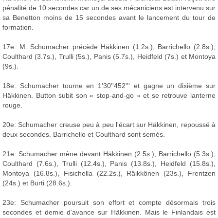
pénalité de 10 secondes car un de ses mécaniciens est intervenu sur
sa Benetton moins de 15 secondes avant le lancement du tour de
formation.
17e: M. Schumacher précède Häkkinen (1.2s.), Barrichello (2.8s.),
Coulthard (3.7s.), Trulli (5s.), Panis (5.7s.), Heidfeld (7s.) et Montoya
(9s.).
18e: Schumacher tourne en 1'30''452''' et gagne un dixième sur
Häkkinen. Button subit son « stop-and-go » et se retrouve lanterne
rouge.
20e: Schumacher creuse peu à peu l'écart sur Häkkinen, repoussé à
deux secondes. Barrichello et Coulthard sont semés.
21e: Schumacher mène devant Häkkinen (2.5s.), Barrichello (5.3s.),
Coulthard (7.6s.), Trulli (12.4s.), Panis (13.8s.), Heidfeld (15.8s.),
Montoya (16.8s.), Fisichella (22.2s.), Räikkönen (23s.), Frentzen
(24s.) et Burti (28.6s.).
23e: Schumacher poursuit son effort et compte désormais trois
secondes et demie d'avance sur Häkkinen. Mais le Finlandais est