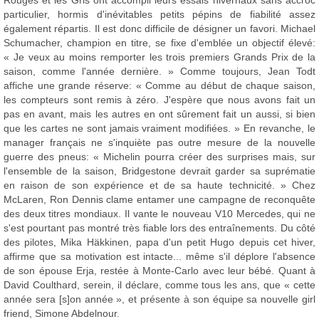
Rouges et les Gris ont accompli leurs essais hivernaux sans accroc
particulier, hormis d'inévitables petits pépins de fiabilité assez
également répartis. Il est donc difficile de désigner un favori. Michael
Schumacher, champion en titre, se fixe d'emblée un objectif élevé:
« Je veux au moins remporter les trois premiers Grands Prix de la
saison, comme l'année dernière. » Comme toujours, Jean Todt
affiche une grande réserve: « Comme au début de chaque saison,
les compteurs sont remis à zéro. J'espère que nous avons fait un
pas en avant, mais les autres en ont sûrement fait un aussi, si bien
que les cartes ne sont jamais vraiment modifiées. » En revanche, le
manager français ne s'inquiète pas outre mesure de la nouvelle
guerre des pneus: « Michelin pourra créer des surprises mais, sur
l'ensemble de la saison, Bridgestone devrait garder sa suprématie
en raison de son expérience et de sa haute technicité. » Chez
McLaren, Ron Dennis clame entamer une campagne de reconquête
des deux titres mondiaux. Il vante le nouveau V10 Mercedes, qui ne
s'est pourtant pas montré très fiable lors des entraînements. Du côté
des pilotes, Mika Häkkinen, papa d'un petit Hugo depuis cet hiver,
affirme que sa motivation est intacte... même s'il déplore l'absence
de son épouse Erja, restée à Monte-Carlo avec leur bébé. Quant à
David Coulthard, serein, il déclare, comme tous les ans, que « cette
année sera [s]on année », et présente à son équipe sa nouvelle girl
friend, Simone Abdelnour.