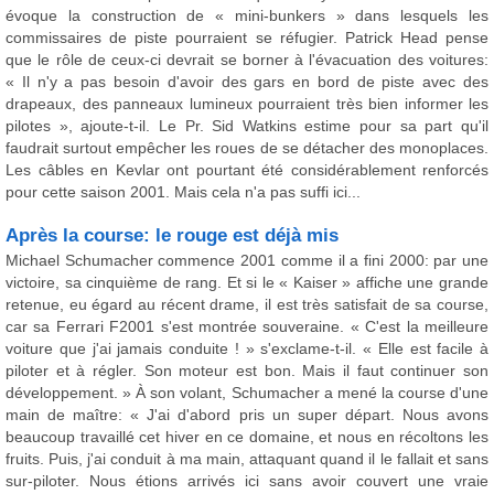
évoque la construction de « mini-bunkers » dans lesquels les
commissaires de piste pourraient se réfugier. Patrick Head pense
que le rôle de ceux-ci devrait se borner à l'évacuation des voitures:
« Il n'y a pas besoin d'avoir des gars en bord de piste avec des
drapeaux, des panneaux lumineux pourraient très bien informer les
pilotes », ajoute-t-il. Le Pr. Sid Watkins estime pour sa part qu'il
faudrait surtout empêcher les roues de se détacher des monoplaces.
Les câbles en Kevlar ont pourtant été considérablement renforcés
pour cette saison 2001. Mais cela n'a pas suffi ici...
Après la course: le rouge est déjà mis
Michael Schumacher commence 2001 comme il a fini 2000: par une
victoire, sa cinquième de rang. Et si le « Kaiser » affiche une grande
retenue, eu égard au récent drame, il est très satisfait de sa course,
car sa Ferrari F2001 s'est montrée souveraine. « C'est la meilleure
voiture que j'ai jamais conduite ! » s'exclame-t-il. « Elle est facile à
piloter et à régler. Son moteur est bon. Mais il faut continuer son
développement. » À son volant, Schumacher a mené la course d'une
main de maître: « J'ai d'abord pris un super départ. Nous avons
beaucoup travaillé cet hiver en ce domaine, et nous en récoltons les
fruits. Puis, j'ai conduit à ma main, attaquant quand il le fallait et sans
sur-piloter. Nous étions arrivés ici sans avoir couvert une vraie