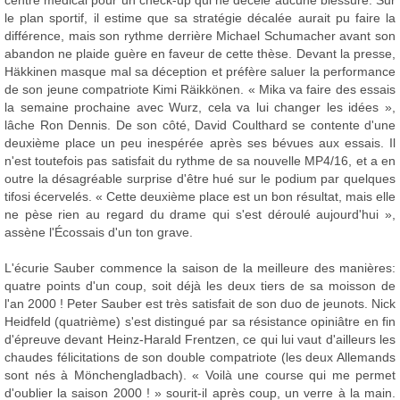
centre médical pour un check-up qui ne décèle aucune blessure. Sur
le plan sportif, il estime que sa stratégie décalée aurait pu faire la
différence, mais son rythme derrière Michael Schumacher avant son
abandon ne plaide guère en faveur de cette thèse. Devant la presse,
Häkkinen masque mal sa déception et préfère saluer la performance
de son jeune compatriote Kimi Räikkönen. « Mika va faire des essais
la semaine prochaine avec Wurz, cela va lui changer les idées »,
lâche Ron Dennis. De son côté, David Coulthard se contente d'une
deuxième place un peu inespérée après ses bévues aux essais. Il
n'est toutefois pas satisfait du rythme de sa nouvelle MP4/16, et a en
outre la désagréable surprise d'être hué sur le podium par quelques
tifosi écervelés. « Cette deuxième place est un bon résultat, mais elle
ne pèse rien au regard du drame qui s'est déroulé aujourd'hui »,
assène l'Écossais d'un ton grave.
L'écurie Sauber commence la saison de la meilleure des manières:
quatre points d'un coup, soit déjà les deux tiers de sa moisson de
l'an 2000 ! Peter Sauber est très satisfait de son duo de jeunots. Nick
Heidfeld (quatrième) s'est distingué par sa résistance opiniâtre en fin
d'épreuve devant Heinz-Harald Frentzen, ce qui lui vaut d'ailleurs les
chaudes félicitations de son double compatriote (les deux Allemands
sont nés à Mönchengladbach). « Voilà une course qui me permet
d'oublier la saison 2000 ! » sourit-il après coup, un verre à la main.