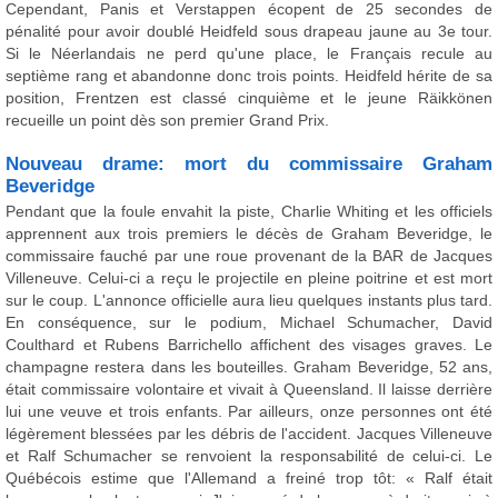
Cependant, Panis et Verstappen écopent de 25 secondes de
pénalité pour avoir doublé Heidfeld sous drapeau jaune au 3e tour.
Si le Néerlandais ne perd qu'une place, le Français recule au
septième rang et abandonne donc trois points. Heidfeld hérite de sa
position, Frentzen est classé cinquième et le jeune Räikkönen
recueille un point dès son premier Grand Prix.
Nouveau drame: mort du commissaire Graham
Beveridge
Pendant que la foule envahit la piste, Charlie Whiting et les officiels
apprennent aux trois premiers le décès de Graham Beveridge, le
commissaire fauché par une roue provenant de la BAR de Jacques
Villeneuve. Celui-ci a reçu le projectile en pleine poitrine et est mort
sur le coup. L'annonce officielle aura lieu quelques instants plus tard.
En conséquence, sur le podium, Michael Schumacher, David
Coulthard et Rubens Barrichello affichent des visages graves. Le
champagne restera dans les bouteilles. Graham Beveridge, 52 ans,
était commissaire volontaire et vivait à Queensland. Il laisse derrière
lui une veuve et trois enfants. Par ailleurs, onze personnes ont été
légèrement blessées par les débris de l'accident. Jacques Villeneuve
et Ralf Schumacher se renvoient la responsabilité de celui-ci. Le
Québécois estime que l'Allemand a freiné trop tôt: « Ralf était