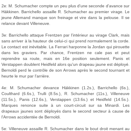
2e: M. Schumacher compte un peu plus d'une seconde d'avance sur
Häkkinen. Barrichello assaille R. Schumacher au premier virage. Le
jeune Allemand manque son freinage et vire dans la pelouse. Il se
relance devant Villeneuve.
3e: Barrichello attaque Frentzen par l'intérieur au virage Clark, mais
sans arriver à la hauteur de celui-ci qui prend normalement la corde.
Le contact est inévitable. La Ferrari harponne la Jordan qui pirouette
dans les graviers. Par chance, Frentzen ne cale pas et peut
reprendre sa route, mais en 16e position seulement. Panis et
Verstappen doublent Heidfeld alors qu'un drapeau jaune est déployé.
Bernoldi perd le contrôle de son Arrows après le second tournant et
heurte le mur par l'arrière.
4e: M. Schumacher devance Häkkinen (1.2s.), Barrichello (6s.),
Coulthard (6.6s.), Trulli (8.5s.), R. Schumacher (11s.), Villeneuve
(11.5s.), Panis (12.6s.), Verstappen (13.6s.) et Heidfeld (14.5s.).
Marques renonce suite à un court-circuit sur sa Minardi. Les
drapeaux jaunes sont déployés dans le second secteur à cause de
l'Arrows accidentée de Bernoldi.
5e: Villeneuve assaille R. Schumacher dans le bout droit menant au