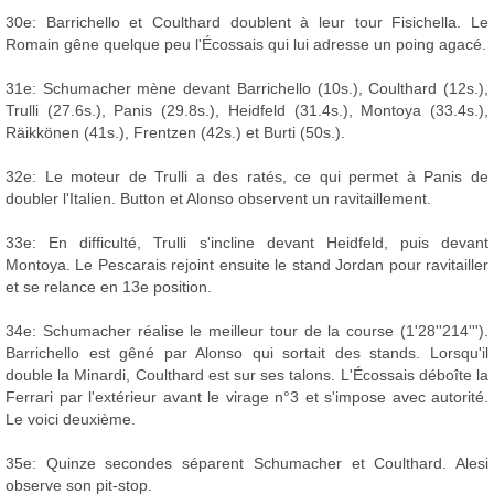
30e: Barrichello et Coulthard doublent à leur tour Fisichella. Le
Romain gêne quelque peu l'Écossais qui lui adresse un poing agacé.
31e: Schumacher mène devant Barrichello (10s.), Coulthard (12s.),
Trulli (27.6s.), Panis (29.8s.), Heidfeld (31.4s.), Montoya (33.4s.),
Räikkönen (41s.), Frentzen (42s.) et Burti (50s.).
32e: Le moteur de Trulli a des ratés, ce qui permet à Panis de
doubler l'Italien. Button et Alonso observent un ravitaillement.
33e: En difficulté, Trulli s'incline devant Heidfeld, puis devant
Montoya. Le Pescarais rejoint ensuite le stand Jordan pour ravitailler
et se relance en 13e position.
34e: Schumacher réalise le meilleur tour de la course (1'28''214''').
Barrichello est gêné par Alonso qui sortait des stands. Lorsqu'il
double la Minardi, Coulthard est sur ses talons. L'Écossais déboîte la
Ferrari par l'extérieur avant le virage n°3 et s'impose avec autorité.
Le voici deuxième.
35e: Quinze secondes séparent Schumacher et Coulthard. Alesi
observe son pit-stop.