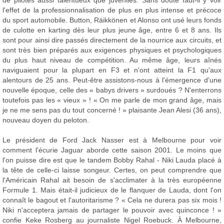
de pilotes aussi talentueux que juvéniles. Sans doute faut-il y voir
l'effet de la professionnalisation de plus en plus intense et précoce
du sport automobile. Button, Räikkönen et Alonso ont usé leurs fonds
de culotte en karting dès leur plus jeune âge, entre 6 et 8 ans. Ils
sont pour ainsi dire passés directement de la nourrice aux circuits, et
sont très bien préparés aux exigences physiques et psychologiques
du plus haut niveau de compétition. Au même âge, leurs aînés
naviguaient pour la plupart en F3 et n'ont atteint la F1 qu'aux
alentours de 25 ans. Peut-être assistons-nous à l'émergence d'une
nouvelle époque, celle des « babys drivers » surdoués ? N'enterrons
toutefois pas les « vieux » ! « On me parle de mon grand âge, mais
je ne me sens pas du tout concerné ! » plaisante Jean Alesi (36 ans),
nouveau doyen du peloton.
Le président de Ford Jack Nasser est à Melbourne pour voir
comment l'écurie Jaguar aborde cette saison 2001. Le moins que
l'on puisse dire est que le tandem Bobby Rahal - Niki Lauda placé à
la tête de celle-ci laisse songeur. Certes, on peut comprendre que
l'Américain Rahal ait besoin de s'acclimater à la très européenne
Formule 1. Mais était-il judicieux de le flanquer de Lauda, dont l'on
connaît le bagout et l'autoritarisme ? « Cela ne durera pas six mois !
Niki n'acceptera jamais de partager le pouvoir avec quinconce ! »
confie Keke Rosberg au journaliste Nigel Roebuck. À Melbourne,