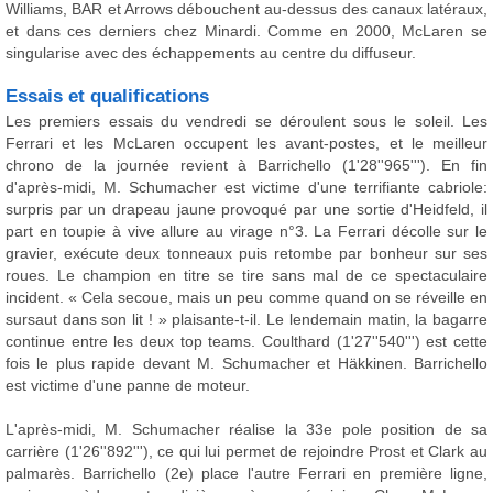
Williams, BAR et Arrows débouchent au-dessus des canaux latéraux,
et dans ces derniers chez Minardi. Comme en 2000, McLaren se
singularise avec des échappements au centre du diffuseur.
Essais et qualifications
Les premiers essais du vendredi se déroulent sous le soleil. Les
Ferrari et les McLaren occupent les avant-postes, et le meilleur
chrono de la journée revient à Barrichello (1'28''965'''). En fin
d'après-midi, M. Schumacher est victime d'une terrifiante cabriole:
surpris par un drapeau jaune provoqué par une sortie d'Heidfeld, il
part en toupie à vive allure au virage n°3. La Ferrari décolle sur le
gravier, exécute deux tonneaux puis retombe par bonheur sur ses
roues. Le champion en titre se tire sans mal de ce spectaculaire
incident. « Cela secoue, mais un peu comme quand on se réveille en
sursaut dans son lit ! » plaisante-t-il. Le lendemain matin, la bagarre
continue entre les deux top teams. Coulthard (1'27''540''') est cette
fois le plus rapide devant M. Schumacher et Häkkinen. Barrichello
est victime d'une panne de moteur.
L'après-midi, M. Schumacher réalise la 33e pole position de sa
carrière (1'26''892'''), ce qui lui permet de rejoindre Prost et Clark au
palmarès. Barrichello (2e) place l'autre Ferrari en première ligne,