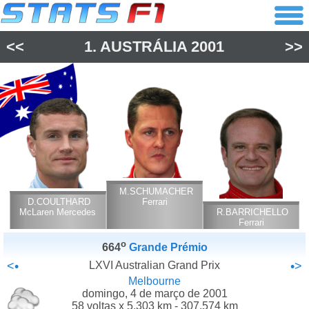
<<
1.
AUSTRÁLIA
2001
>>
M.SCHUMACHER
D.COULTHARD
Ferrari
McLaren Mercedes
R.BARRICHELLO
Ferrari
o
664
Grande Prémio
<•
LXVI Australian Grand Prix
•>
Melbourne
domingo, 4 de março de 2001
58 voltas x 5.303 km - 307.574 km