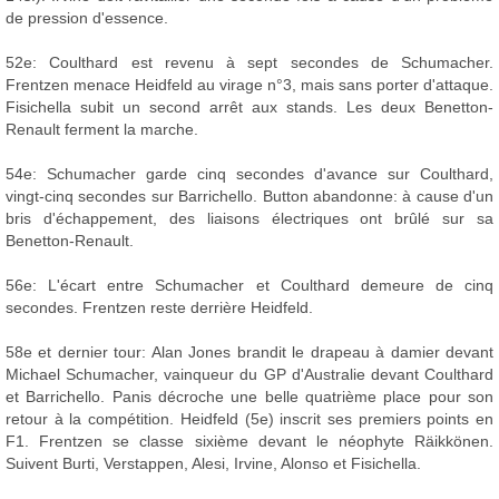
de pression d'essence.
52e: Coulthard est revenu à sept secondes de Schumacher.
Frentzen menace Heidfeld au virage n°3, mais sans porter d'attaque.
Fisichella subit un second arrêt aux stands. Les deux Benetton-
Renault ferment la marche.
54e: Schumacher garde cinq secondes d'avance sur Coulthard,
vingt-cinq secondes sur Barrichello. Button abandonne: à cause d'un
bris d'échappement, des liaisons électriques ont brûlé sur sa
Benetton-Renault.
56e: L'écart entre Schumacher et Coulthard demeure de cinq
secondes. Frentzen reste derrière Heidfeld.
58e et dernier tour: Alan Jones brandit le drapeau à damier devant
Michael Schumacher, vainqueur du GP d'Australie devant Coulthard
et Barrichello. Panis décroche une belle quatrième place pour son
retour à la compétition. Heidfeld (5e) inscrit ses premiers points en
F1. Frentzen se classe sixième devant le néophyte Räikkönen.
Suivent Burti, Verstappen, Alesi, Irvine, Alonso et Fisichella.