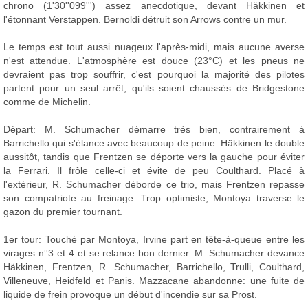
chrono (1'30''099''') assez anecdotique, devant Häkkinen et
l'étonnant Verstappen. Bernoldi détruit son Arrows contre un mur.
Le temps est tout aussi nuageux l'après-midi, mais aucune averse
n'est attendue. L'atmosphère est douce (23°C) et les pneus ne
devraient pas trop souffrir, c'est pourquoi la majorité des pilotes
partent pour un seul arrêt, qu'ils soient chaussés de Bridgestone
comme de Michelin.
Départ: M. Schumacher démarre très bien, contrairement à
Barrichello qui s'élance avec beaucoup de peine. Häkkinen le double
aussitôt, tandis que Frentzen se déporte vers la gauche pour éviter
la Ferrari. Il frôle celle-ci et évite de peu Coulthard. Placé à
l'extérieur, R. Schumacher déborde ce trio, mais Frentzen repasse
son compatriote au freinage. Trop optimiste, Montoya traverse le
gazon du premier tournant.
1er tour: Touché par Montoya, Irvine part en tête-à-queue entre les
virages n°3 et 4 et se relance bon dernier. M. Schumacher devance
Häkkinen, Frentzen, R. Schumacher, Barrichello, Trulli, Coulthard,
Villeneuve, Heidfeld et Panis. Mazzacane abandonne: une fuite de
liquide de frein provoque un début d'incendie sur sa Prost.