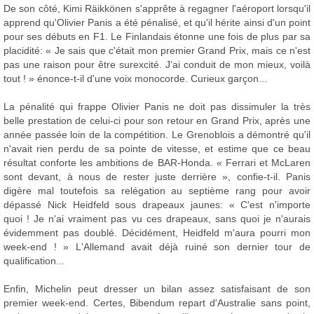
De son côté, Kimi Räikkönen s'apprête à regagner l'aéroport lorsqu'il
apprend qu'Olivier Panis a été pénalisé, et qu'il hérite ainsi d'un point
pour ses débuts en F1. Le Finlandais étonne une fois de plus par sa
placidité: « Je sais que c'était mon premier Grand Prix, mais ce n'est
pas une raison pour être surexcité. J'ai conduit de mon mieux, voilà
tout ! » énonce-t-il d'une voix monocorde. Curieux garçon...
La pénalité qui frappe Olivier Panis ne doit pas dissimuler la très
belle prestation de celui-ci pour son retour en Grand Prix, après une
année passée loin de la compétition. Le Grenoblois a démontré qu'il
n'avait rien perdu de sa pointe de vitesse, et estime que ce beau
résultat conforte les ambitions de BAR-Honda. « Ferrari et McLaren
sont devant, à nous de rester juste derrière », confie-t-il. Panis
digère mal toutefois sa relégation au septième rang pour avoir
dépassé Nick Heidfeld sous drapeaux jaunes: « C'est n'importe
quoi ! Je n'ai vraiment pas vu ces drapeaux, sans quoi je n'aurais
évidemment pas doublé. Décidément, Heidfeld m'aura pourri mon
week-end ! » L'Allemand avait déjà ruiné son dernier tour de
qualification...
Enfin, Michelin peut dresser un bilan assez satisfaisant de son
premier week-end. Certes, Bibendum repart d'Australie sans point,