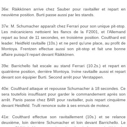
36e: Räikkönen arrive chez Sauber pour ravitailler et repart en
neuvième position. Burti passe aussi par les stands.
37e: M. Schumacher apparaît chez Ferrari pour son unique pit-stop.
Les mécaniciens nettoient les flancs de la F2001, et l'Allemand
repart au bout de 11 secondes, en troisième position. Coulthard est
leader. Heidfeld ravitaille (10s.) et ne perd qu'une place, au profit de
Montoya. Frentzen effectue aussi son pit-stop et fait une bonne
affaire puisqu'il repart devant Räikkönen.
39e: Barrichello fait escale au stand Ferrari (10.2s.) et repart en
quatrième position, derrière Montoya. Irvine ravitaille aussi et repart
devant son équipier Burti. Second arrêt pour Verstappen.
40e: Coulthard attaque et repousse Schumacher à 18 secondes. Ce
sera toutefois insuffisant pour garder le commandement après son
arrêt. Panis passe chez BAR pour ravitailler, puis repart cinquième
devant Heidfeld. Trulli renonce suite à ses ennuis de moteur.
41e: Coulthard effectue son ravitaillement (10s.) et se relance
deuxième, loin derrière Schumacher et loin devant Barrichello. Le