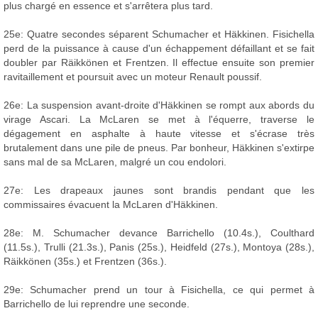
plus chargé en essence et s'arrêtera plus tard.
25e: Quatre secondes séparent Schumacher et Häkkinen. Fisichella
perd de la puissance à cause d'un échappement défaillant et se fait
doubler par Räikkönen et Frentzen. Il effectue ensuite son premier
ravitaillement et poursuit avec un moteur Renault poussif.
26e: La suspension avant-droite d'Häkkinen se rompt aux abords du
virage Ascari. La McLaren se met à l'équerre, traverse le
dégagement en asphalte à haute vitesse et s'écrase très
brutalement dans une pile de pneus. Par bonheur, Häkkinen s'extirpe
sans mal de sa McLaren, malgré un cou endolori.
27e: Les drapeaux jaunes sont brandis pendant que les
commissaires évacuent la McLaren d'Häkkinen.
28e: M. Schumacher devance Barrichello (10.4s.), Coulthard
(11.5s.), Trulli (21.3s.), Panis (25s.), Heidfeld (27s.), Montoya (28s.),
Räikkönen (35s.) et Frentzen (36s.).
29e: Schumacher prend un tour à Fisichella, ce qui permet à
Barrichello de lui reprendre une seconde.