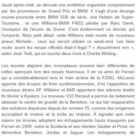
Jeudi après-midi, se déroule une exhibition organisée conjointement
par les promoteurs du Grand Prix et BMW. Il s'agit d'une étrange
course-poursuite entre BMW 318i de série, une Holden de Super-
Tourisme... et une Williams-BMW FW22 pilotée par Marc Gené,
l'essayeur de l'écurie de Grove. C'est évidemment ce dernier qui
l'emporte. Mais petit détail, cette Williams était munie de nouveaux
pneus Michelin... ceux qui seront utilisés ce week-end. Les faire
rouler avant les essais officiels était-il légal ? « Assurément non »,
selon Jean Todt, qui en touche deux mots à Charlie Whiting...
Les écuries alignent des monoplaces souvent bien différentes de
celles aperçues lors des essais hivernaux. Il en va ainsi de Ferrari
qui a considérablement revu le train arrière de la F2001. McLaren
apporte des écopes de frein surdimensionnées, d'où l'apparition de
nouveaux étriers AP. Williams et BAR apportent des ailerons testés
fin février à Kyalami. Le nouveau V10 Renault a permis de nettement
abaisser le centre de gravité de la Benetton, ce qui fait réapparaître
des solutions disparues depuis les années 70, comme des longerons
accouplant le moteur et la boîte au châssis. À signaler que cette
saison six écuries adoptent les échappements hauts inaugurés par
Ferrari en 1999: outre la Scuderia et ses clientes Sauber et Prost, on
dénombre Benetton, Jordan et Jaguar. Les échappements de