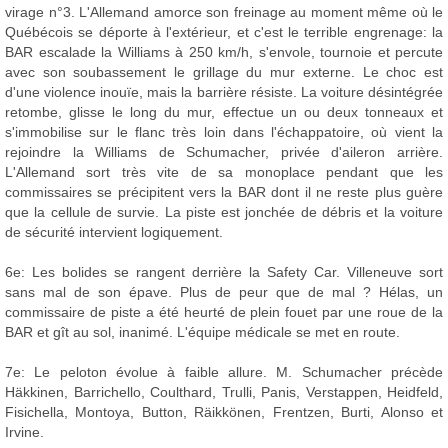
virage n°3. L'Allemand amorce son freinage au moment même où le
Québécois se déporte à l'extérieur, et c'est le terrible engrenage: la
BAR escalade la Williams à 250 km/h, s'envole, tournoie et percute
avec son soubassement le grillage du mur externe. Le choc est
d'une violence inouïe, mais la barrière résiste. La voiture désintégrée
retombe, glisse le long du mur, effectue un ou deux tonneaux et
s'immobilise sur le flanc très loin dans l'échappatoire, où vient la
rejoindre la Williams de Schumacher, privée d'aileron arrière.
L'Allemand sort très vite de sa monoplace pendant que les
commissaires se précipitent vers la BAR dont il ne reste plus guère
que la cellule de survie. La piste est jonchée de débris et la voiture
de sécurité intervient logiquement.
6e: Les bolides se rangent derrière la Safety Car. Villeneuve sort
sans mal de son épave. Plus de peur que de mal ? Hélas, un
commissaire de piste a été heurté de plein fouet par une roue de la
BAR et gît au sol, inanimé. L'équipe médicale se met en route.
7e: Le peloton évolue à faible allure. M. Schumacher précède
Häkkinen, Barrichello, Coulthard, Trulli, Panis, Verstappen, Heidfeld,
Fisichella, Montoya, Button, Räikkönen, Frentzen, Burti, Alonso et
Irvine.