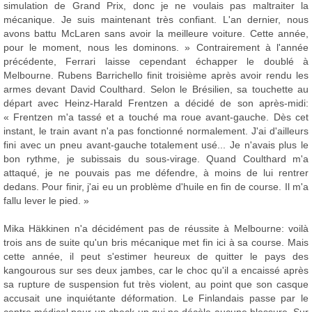
simulation de Grand Prix, donc je ne voulais pas maltraiter la
mécanique. Je suis maintenant très confiant. L'an dernier, nous
avons battu McLaren sans avoir la meilleure voiture. Cette année,
pour le moment, nous les dominons. » Contrairement à l'année
précédente, Ferrari laisse cependant échapper le doublé à
Melbourne. Rubens Barrichello finit troisième après avoir rendu les
armes devant David Coulthard. Selon le Brésilien, sa touchette au
départ avec Heinz-Harald Frentzen a décidé de son après-midi:
« Frentzen m'a tassé et a touché ma roue avant-gauche. Dès cet
instant, le train avant n'a pas fonctionné normalement. J'ai d'ailleurs
fini avec un pneu avant-gauche totalement usé... Je n'avais plus le
bon rythme, je subissais du sous-virage. Quand Coulthard m'a
attaqué, je ne pouvais pas me défendre, à moins de lui rentrer
dedans. Pour finir, j'ai eu un problème d'huile en fin de course. Il m'a
fallu lever le pied. »
Mika Häkkinen n'a décidément pas de réussite à Melbourne: voilà
trois ans de suite qu'un bris mécanique met fin ici à sa course. Mais
cette année, il peut s'estimer heureux de quitter le pays des
kangourous sur ses deux jambes, car le choc qu'il a encaissé après
sa rupture de suspension fut très violent, au point que son casque
accusait une inquiétante déformation. Le Finlandais passe par le