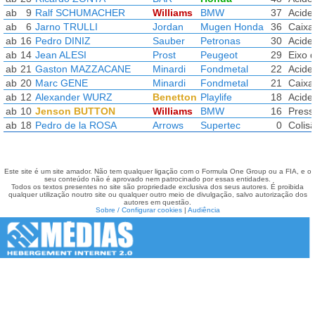
ab
9
Ralf SCHUMACHER
Williams
BMW
37
Acide
ab
6
Jarno TRULLI
Jordan
Mugen Honda
36
Caixa 
ab
16
Pedro DINIZ
Sauber
Petronas
30
Acide
ab
14
Jean ALESI
Prost
Peugeot
29
Eixo 
ab
21
Gaston MAZZACANE
Minardi
Fondmetal
22
Acide
ab
20
Marc GENE
Minardi
Fondmetal
21
Caixa 
ab
12
Alexander WURZ
Benetton
Playlife
18
Acide
ab
10
Jenson BUTTON
Williams
BMW
16
Press
ab
18
Pedro de la ROSA
Arrows
Supertec
0
Colis
Este site é um site amador. Não tem qualquer ligação com o Formula One Group ou a FIA, e o
seu conteúdo não é aprovado nem patrocinado por essas entidades.
Todos os textos presentes no site são propriedade exclusiva dos seus autores. É proibida
qualquer utilização noutro site ou qualquer outro meio de divulgação, salvo autorização dos
autores em questão.
Sobre / Configurar cookies
|
Audiência