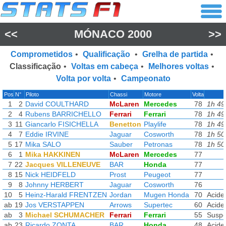
<<
MÓNACO 2000
>>
Comprometidos
•
Qualificação
•
Grelha de partida
•
Classificação
•
Voltas em cabeça
•
Melhores voltas
•
Volta por volta
•
Campeonato
Pos
N°
Piloto
Chassi
Motore
Volta
1
2
David COULTHARD
McLaren
Mercedes
78
1h 49
2
4
Rubens BARRICHELLO
Ferrari
Ferrari
78
1h 49
3
11
Giancarlo FISICHELLA
Benetton
Playlife
78
1h 49
4
7
Eddie IRVINE
Jaguar
Cosworth
78
1h 50
5
17
Mika SALO
Sauber
Petronas
78
1h 50
6
1
Mika HAKKINEN
McLaren
Mercedes
77
7
22
Jacques VILLENEUVE
BAR
Honda
77
8
15
Nick HEIDFELD
Prost
Peugeot
77
9
8
Johnny HERBERT
Jaguar
Cosworth
76
10
5
Heinz-Harald FRENTZEN
Jordan
Mugen Honda
70
Acide
ab
19
Jos VERSTAPPEN
Arrows
Supertec
60
Acide
ab
3
Michael SCHUMACHER
Ferrari
Ferrari
55
Suspe
ab
23
Ricardo ZONTA
BAR
Honda
48
Acide