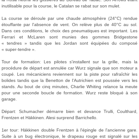
inutilisable pour la course, le Catalan se rabat sur son mulet.
La course se déroule par une chaude atmosphère (24°C) rendue
étouffante par l'absence de vent. On relève plus de 40°C au sol.
Dans ces conditions, le choix des pneumatiques est important. Les
Ferrari et McLaren sont munies des gommes Bridgestone
« tendres » tandis que les Jordan sont équipées du composé
« super-tendre ».
Tour de formation: Les pilotes s'installent sur la grille, mais la
procédure de départ est annulée car Wurz signale que son moteur a
coupé. Les mécaniciens reviennent sur la piste pour rafraîchir les
bolides tandis que la Benetton de l'Autrichien est poussée vers les
stands. Au bout de cinq minutes, Charlie Whiting relance la meute
pour une seconde boucle de formation. Wurz reste bloqué à son
garage.
Départ: Schumacher démarre bien et devance Trulli, Coulthard,
Frentzen et Häkkinen. Alesi surprend Barrichello.
1er tour: Häkkinen double Frentzen à l'épingle de l'ancienne gare.
Suite à un bug électronique, le drapeau rouge est signalé sur les