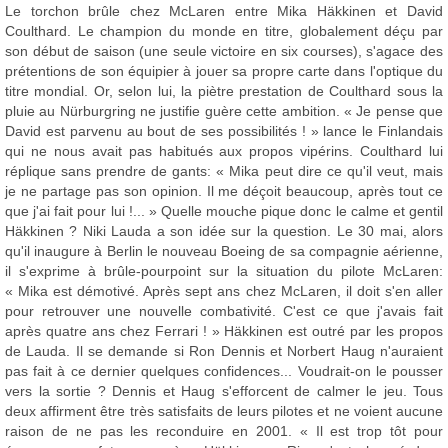
Le torchon brûle chez McLaren entre Mika Häkkinen et David
Coulthard. Le champion du monde en titre, globalement déçu par
son début de saison (une seule victoire en six courses), s'agace des
prétentions de son équipier à jouer sa propre carte dans l'optique du
titre mondial. Or, selon lui, la piètre prestation de Coulthard sous la
pluie au Nürburgring ne justifie guère cette ambition. « Je pense que
David est parvenu au bout de ses possibilités ! » lance le Finlandais
qui ne nous avait pas habitués aux propos vipérins. Coulthard lui
réplique sans prendre de gants: « Mika peut dire ce qu'il veut, mais
je ne partage pas son opinion. Il me déçoit beaucoup, après tout ce
que j'ai fait pour lui !... » Quelle mouche pique donc le calme et gentil
Häkkinen ? Niki Lauda a son idée sur la question. Le 30 mai, alors
qu'il inaugure à Berlin le nouveau Boeing de sa compagnie aérienne,
il s'exprime à brûle-pourpoint sur la situation du pilote McLaren:
« Mika est démotivé. Après sept ans chez McLaren, il doit s'en aller
pour retrouver une nouvelle combativité. C'est ce que j'avais fait
après quatre ans chez Ferrari ! » Häkkinen est outré par les propos
de Lauda. Il se demande si Ron Dennis et Norbert Haug n'auraient
pas fait à ce dernier quelques confidences... Voudrait-on le pousser
vers la sortie ? Dennis et Haug s'efforcent de calmer le jeu. Tous
deux affirment être très satisfaits de leurs pilotes et ne voient aucune
raison de ne pas les reconduire en 2001. « Il est trop tôt pour