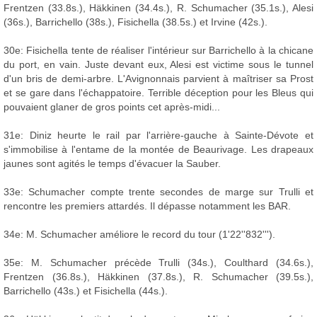
Frentzen (33.8s.), Häkkinen (34.4s.), R. Schumacher (35.1s.), Alesi
(36s.), Barrichello (38s.), Fisichella (38.5s.) et Irvine (42s.).
30e: Fisichella tente de réaliser l'intérieur sur Barrichello à la chicane
du port, en vain. Juste devant eux, Alesi est victime sous le tunnel
d'un bris de demi-arbre. L'Avignonnais parvient à maîtriser sa Prost
et se gare dans l'échappatoire. Terrible déception pour les Bleus qui
pouvaient glaner de gros points cet après-midi...
31e: Diniz heurte le rail par l'arrière-gauche à Sainte-Dévote et
s'immobilise à l'entame de la montée de Beaurivage. Les drapeaux
jaunes sont agités le temps d'évacuer la Sauber.
33e: Schumacher compte trente secondes de marge sur Trulli et
rencontre les premiers attardés. Il dépasse notamment les BAR.
34e: M. Schumacher améliore le record du tour (1'22''832''').
35e: M. Schumacher précède Trulli (34s.), Coulthard (34.6s.),
Frentzen (36.8s.), Häkkinen (37.8s.), R. Schumacher (39.5s.),
Barrichello (43s.) et Fisichella (44s.).