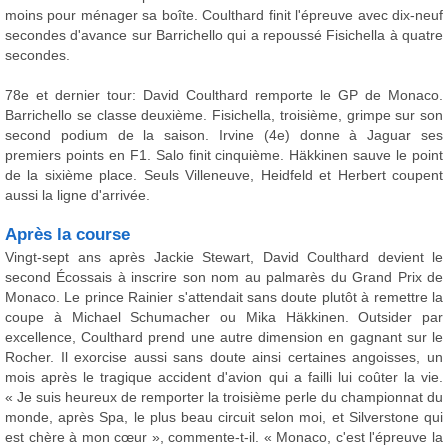
moins pour ménager sa boîte. Coulthard finit l'épreuve avec dix-neuf
secondes d'avance sur Barrichello qui a repoussé Fisichella à quatre
secondes.
78e et dernier tour: David Coulthard remporte le GP de Monaco.
Barrichello se classe deuxième. Fisichella, troisième, grimpe sur son
second podium de la saison. Irvine (4e) donne à Jaguar ses
premiers points en F1. Salo finit cinquième. Häkkinen sauve le point
de la sixième place. Seuls Villeneuve, Heidfeld et Herbert coupent
aussi la ligne d'arrivée.
Après la course
Vingt-sept ans après Jackie Stewart, David Coulthard devient le
second Écossais à inscrire son nom au palmarès du Grand Prix de
Monaco. Le prince Rainier s'attendait sans doute plutôt à remettre la
coupe à Michael Schumacher ou Mika Häkkinen. Outsider par
excellence, Coulthard prend une autre dimension en gagnant sur le
Rocher. Il exorcise aussi sans doute ainsi certaines angoisses, un
mois après le tragique accident d'avion qui a failli lui coûter la vie.
« Je suis heureux de remporter la troisième perle du championnat du
monde, après Spa, le plus beau circuit selon moi, et Silverstone qui
est chère à mon cœur », commente-t-il. « Monaco, c'est l'épreuve la