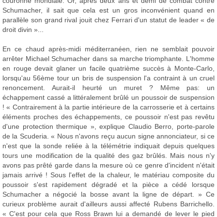
couronne mondiale. Or, après deux ans et demi de combat contre
Schumacher, il sait que cela est un gros inconvénient quand en
parallèle son grand rival jouit chez Ferrari d'un statut de leader « de
droit divin »...
En ce chaud après-midi méditerranéen, rien ne semblait pouvoir
arrêter Michael Schumacher dans sa marche triomphante. L'homme
en rouge devait glaner un facile quatrième succès à Monte-Carlo,
lorsqu'au 56ème tour un bris de suspension l'a contraint à un cruel
renoncement. Aurait-il heurté un muret ? Même pas: un
échappement cassé a littéralement brûlé un poussoir de suspension
! « Contrairement à la partie intérieure de la carrosserie et à certains
éléments proches des échappements, ce poussoir n'est pas revêtu
d'une protection thermique », explique Claudio Berro, porte-parole
de la Scuderia. « Nous n'avons reçu aucun signe annonciateur, si ce
n'est que la sonde reliée à la télémétrie indiquait depuis quelques
tours une modification de la qualité des gaz brûlés. Mais nous n'y
avons pas prêté garde dans la mesure où ce genre d'incident n'était
jamais arrivé ! Sous l'effet de la chaleur, le matériau composite du
poussoir s'est rapidement dégradé et la pièce a cédé lorsque
Schumacher a négocié la bosse avant la ligne de départ. » Ce
curieux problème aurait d'ailleurs aussi affecté Rubens Barrichello.
« C'est pour cela que Ross Brawn lui a demandé de lever le pied