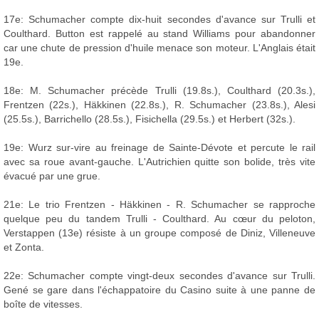
17e: Schumacher compte dix-huit secondes d'avance sur Trulli et
Coulthard. Button est rappelé au stand Williams pour abandonner
car une chute de pression d'huile menace son moteur. L'Anglais était
19e.
18e: M. Schumacher précède Trulli (19.8s.), Coulthard (20.3s.),
Frentzen (22s.), Häkkinen (22.8s.), R. Schumacher (23.8s.), Alesi
(25.5s.), Barrichello (28.5s.), Fisichella (29.5s.) et Herbert (32s.).
19e: Wurz sur-vire au freinage de Sainte-Dévote et percute le rail
avec sa roue avant-gauche. L'Autrichien quitte son bolide, très vite
évacué par une grue.
21e: Le trio Frentzen - Häkkinen - R. Schumacher se rapproche
quelque peu du tandem Trulli - Coulthard. Au cœur du peloton,
Verstappen (13e) résiste à un groupe composé de Diniz, Villeneuve
et Zonta.
22e: Schumacher compte vingt-deux secondes d'avance sur Trulli.
Gené se gare dans l'échappatoire du Casino suite à une panne de
boîte de vitesses.