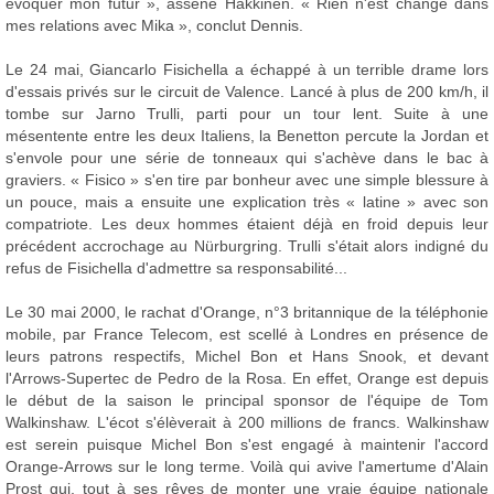
évoquer mon futur », assène Häkkinen. « Rien n'est changé dans
mes relations avec Mika », conclut Dennis.
Le 24 mai, Giancarlo Fisichella a échappé à un terrible drame lors
d'essais privés sur le circuit de Valence. Lancé à plus de 200 km/h, il
tombe sur Jarno Trulli, parti pour un tour lent. Suite à une
mésentente entre les deux Italiens, la Benetton percute la Jordan et
s'envole pour une série de tonneaux qui s'achève dans le bac à
graviers. « Fisico » s'en tire par bonheur avec une simple blessure à
un pouce, mais a ensuite une explication très « latine » avec son
compatriote. Les deux hommes étaient déjà en froid depuis leur
précédent accrochage au Nürburgring. Trulli s'était alors indigné du
refus de Fisichella d'admettre sa responsabilité...
Le 30 mai 2000, le rachat d'Orange, n°3 britannique de la téléphonie
mobile, par France Telecom, est scellé à Londres en présence de
leurs patrons respectifs, Michel Bon et Hans Snook, et devant
l'Arrows-Supertec de Pedro de la Rosa. En effet, Orange est depuis
le début de la saison le principal sponsor de l'équipe de Tom
Walkinshaw. L'écot s'élèverait à 200 millions de francs. Walkinshaw
est serein puisque Michel Bon s'est engagé à maintenir l'accord
Orange-Arrows sur le long terme. Voilà qui avive l'amertume d'Alain
Prost qui, tout à ses rêves de monter une vraie équipe nationale