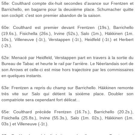
58e: Coulthard compte dix-huit secondes d'avance sur Frentzen et
Barrichello, en bagarre pour la deuxième place. Schumacher quitte
son cockpit: c'est son premier abandon de la saison.
60e: Coulthard est premier devant Frentzen (19s.), Barrichello
(19.6s.), Fisichella (26s.), Irvine (52s.), Salo (1m.), Häkkinen (1m.
10s.), Villeneuve (-1t.), Verstappen (-1t.), Heidfeld (-1t.) et Herbert
(-2t.).
62e: Menacé par Heidfeld, Verstappen part en travers à la sortie du
Bureau de Tabac et heurte le rail par l'arrière. Le Néerlandais sort de
son Arrows et celle-ci est mise hors trajectoire par les commissaires
en quelques instants.
63e: Frentzen a repris du champ sur Barrichello. Häkkinen remonte
très vite sur Salo qui détient la sixième place. Doubler son
compatriote sera cependant fort délicat...
65e: Coulthard précède Frentzen (16.7s.), Barrichello (20.2s.),
Fisichella (25.8s.), Irvine (55.3s.), Salo (1m. 02s.), Häkkinen (1m.
03s.) et Villeneuve (-1t.).