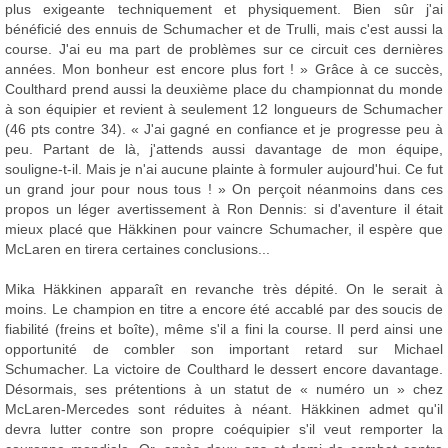
plus exigeante techniquement et physiquement. Bien sûr j'ai
bénéficié des ennuis de Schumacher et de Trulli, mais c'est aussi la
course. J'ai eu ma part de problèmes sur ce circuit ces dernières
années. Mon bonheur est encore plus fort ! » Grâce à ce succès,
Coulthard prend aussi la deuxième place du championnat du monde
à son équipier et revient à seulement 12 longueurs de Schumacher
(46 pts contre 34). « J'ai gagné en confiance et je progresse peu à
peu. Partant de là, j'attends aussi davantage de mon équipe,
souligne-t-il. Mais je n'ai aucune plainte à formuler aujourd'hui. Ce fut
un grand jour pour nous tous ! » On perçoit néanmoins dans ces
propos un léger avertissement à Ron Dennis: si d'aventure il était
mieux placé que Häkkinen pour vaincre Schumacher, il espère que
McLaren en tirera certaines conclusions...
Mika Häkkinen apparaît en revanche très dépité. On le serait à
moins. Le champion en titre a encore été accablé par des soucis de
fiabilité (freins et boîte), même s'il a fini la course. Il perd ainsi une
opportunité de combler son important retard sur Michael
Schumacher. La victoire de Coulthard le dessert encore davantage.
Désormais, ses prétentions à un statut de « numéro un » chez
McLaren-Mercedes sont réduites à néant. Häkkinen admet qu'il
devra lutter contre son propre coéquipier s'il veut remporter la