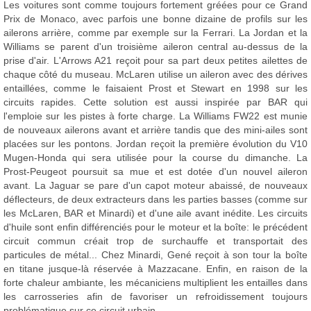
Les voitures sont comme toujours fortement gréées pour ce Grand
Prix de Monaco, avec parfois une bonne dizaine de profils sur les
ailerons arrière, comme par exemple sur la Ferrari. La Jordan et la
Williams se parent d'un troisième aileron central au-dessus de la
prise d'air. L'Arrows A21 reçoit pour sa part deux petites ailettes de
chaque côté du museau. McLaren utilise un aileron avec des dérives
entaillées, comme le faisaient Prost et Stewart en 1998 sur les
circuits rapides. Cette solution est aussi inspirée par BAR qui
l'emploie sur les pistes à forte charge. La Williams FW22 est munie
de nouveaux ailerons avant et arrière tandis que des mini-ailes sont
placées sur les pontons. Jordan reçoit la première évolution du V10
Mugen-Honda qui sera utilisée pour la course du dimanche. La
Prost-Peugeot poursuit sa mue et est dotée d'un nouvel aileron
avant. La Jaguar se pare d'un capot moteur abaissé, de nouveaux
déflecteurs, de deux extracteurs dans les parties basses (comme sur
les McLaren, BAR et Minardi) et d'une aile avant inédite. Les circuits
d'huile sont enfin différenciés pour le moteur et la boîte: le précédent
circuit commun créait trop de surchauffe et transportait des
particules de métal... Chez Minardi, Gené reçoit à son tour la boîte
en titane jusque-là réservée à Mazzacane. Enfin, en raison de la
forte chaleur ambiante, les mécaniciens multiplient les entailles dans
les carrosseries afin de favoriser un refroidissement toujours
problématique sur ce circuit urbain.