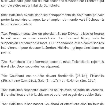
67e: Coulthard possède dix-huit secondes d'avance sur Frentzen qui
semble s'être mis à l'abri de Barrichello.
69e: Häkkinen évolue dans les échappements de Salo sans pouvoir
porter la moindre attaque. Le champion du monde va-t-il échouer à
la porte des points ?
71e: Frentzen sous-vire en abordant Sainte-Dévote, glisse et heurte
le rail avec sa roue avant-droite. Le choc est léger, mais la
suspension est touchée à mort. HHF abandonne et les commissaires
interviennent pour évacuer la Jordan. Häkkinen grimpe ainsi dans les
points.
72e: Barrichello est désormais second, mais Fisichella le rejoint à
tire-d'aile. Deux secondes les séparent.
74e: Coulthard est en tête devant Barrichello (23.1s.), Fisichella
(25s.), Irvine (1m. 02s.), Salo (1m. 17s.) et Häkkinen (1m. 18s.).
75e: Häkkinen rencontre quelques soucis avec sa boîte de vitesses.
Il tire ainsi tout droit à la chicane et perd tout espoir de doubler Salo.
76e: Häkkinen laisse passer Coulthard et effectuera ainsi un tour de