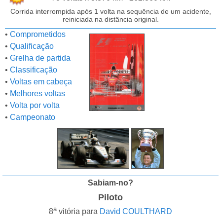
Corrida interrompida após 1 volta na sequência de um acidente,
reiniciada na distância original.
•
Comprometidos
•
Qualificação
•
Grelha de partida
•
Classificação
•
Voltas em cabeça
•
Melhores voltas
•
Volta por volta
•
Campeonato
Sabiam-no?
Piloto
a
8
vitória para
David COULTHARD