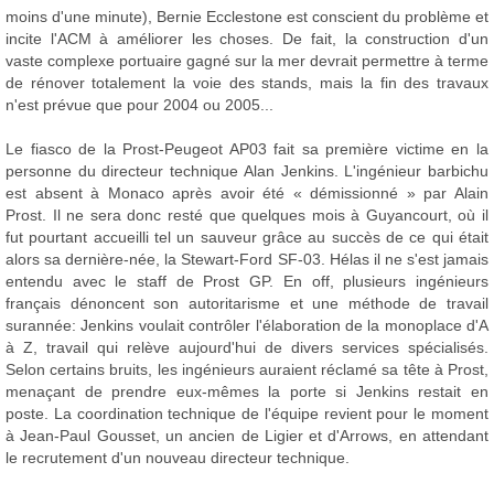
moins d'une minute), Bernie Ecclestone est conscient du problème et
incite l'ACM à améliorer les choses. De fait, la construction d'un
vaste complexe portuaire gagné sur la mer devrait permettre à terme
de rénover totalement la voie des stands, mais la fin des travaux
n'est prévue que pour 2004 ou 2005...
Le fiasco de la Prost-Peugeot AP03 fait sa première victime en la
personne du directeur technique Alan Jenkins. L'ingénieur barbichu
est absent à Monaco après avoir été « démissionné » par Alain
Prost. Il ne sera donc resté que quelques mois à Guyancourt, où il
fut pourtant accueilli tel un sauveur grâce au succès de ce qui était
alors sa dernière-née, la Stewart-Ford SF-03. Hélas il ne s'est jamais
entendu avec le staff de Prost GP. En off, plusieurs ingénieurs
français dénoncent son autoritarisme et une méthode de travail
surannée: Jenkins voulait contrôler l'élaboration de la monoplace d'A
à Z, travail qui relève aujourd'hui de divers services spécialisés.
Selon certains bruits, les ingénieurs auraient réclamé sa tête à Prost,
menaçant de prendre eux-mêmes la porte si Jenkins restait en
poste. La coordination technique de l'équipe revient pour le moment
à Jean-Paul Gousset, un ancien de Ligier et d'Arrows, en attendant
le recrutement d'un nouveau directeur technique.