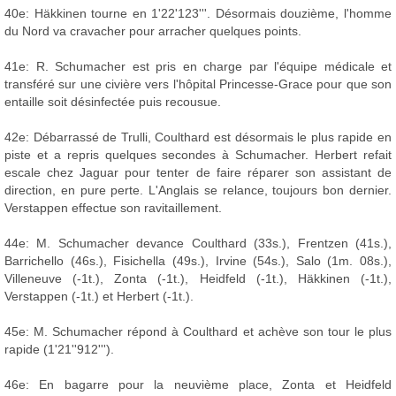
40e: Häkkinen tourne en 1'22'123'''. Désormais douzième, l'homme
du Nord va cravacher pour arracher quelques points.
41e: R. Schumacher est pris en charge par l'équipe médicale et
transféré sur une civière vers l'hôpital Princesse-Grace pour que son
entaille soit désinfectée puis recousue.
42e: Débarrassé de Trulli, Coulthard est désormais le plus rapide en
piste et a repris quelques secondes à Schumacher. Herbert refait
escale chez Jaguar pour tenter de faire réparer son assistant de
direction, en pure perte. L'Anglais se relance, toujours bon dernier.
Verstappen effectue son ravitaillement.
44e: M. Schumacher devance Coulthard (33s.), Frentzen (41s.),
Barrichello (46s.), Fisichella (49s.), Irvine (54s.), Salo (1m. 08s.),
Villeneuve (-1t.), Zonta (-1t.), Heidfeld (-1t.), Häkkinen (-1t.),
Verstappen (-1t.) et Herbert (-1t.).
45e: M. Schumacher répond à Coulthard et achève son tour le plus
rapide (1'21''912''').
46e: En bagarre pour la neuvième place, Zonta et Heidfeld