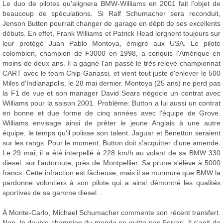
Le duo de pilotes qu'alignera BMW-Williams en 2001 fait l'objet de
beaucoup de spéculations. Si Ralf Schumacher sera reconduit,
Jenson Button pourrait changer de garage en dépit de ses excellents
débuts. En effet, Frank Williams et Patrick Head lorgnent toujours sur
leur protégé Juan Pablo Montoya, émigré aux USA. Le pilote
colombien, champion de F3000 en 1998, a conquis l'Amérique en
moins de deux ans. Il a gagné l'an passé le très relevé championnat
CART avec le team Chip-Ganassi, et vient tout juste d'enlever le 500
Miles d'Indianapolis, le 28 mai dernier. Montoya (25 ans) ne perd pas
la F1 de vue et son manager David Sears négocie un contrat avec
Williams pour la saison 2001. Problème: Button a lui aussi un contrat
en bonne et due forme de cinq années avec l'équipe de Grove.
Williams envisage ainsi de prêter le jeune Anglais à une autre
équipe, le temps qu'il polisse son talent. Jaguar et Benetton seraient
sur les rangs. Pour le moment, Button doit s'acquitter d'une amende.
Le 29 mai, il a été interpellé à 228 km/h au volant de sa BMW 330
diesel, sur l'autoroute, près de Montpellier. Sa prune s'élève à 5000
francs. Cette infraction est fâcheuse, mais il se murmure que BMW la
pardonne volontiers à son pilote qui a ainsi démontré les qualités
sportives de sa gamme diesel...
À Monte-Carlo, Michael Schumacher commente son récent transfert.
Non, le double champion du monde ne quitte pas Ferrari. Il s'agit de