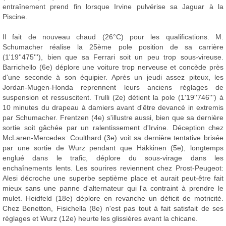
entraînement prend fin lorsque Irvine pulvérise sa Jaguar à la
Piscine.
Il fait de nouveau chaud (26°C) pour les qualifications. M.
Schumacher réalise la 25ème pole position de sa carrière
(1'19''475'''), bien que sa Ferrari soit un peu trop sous-vireuse.
Barrichello (6e) déplore une voiture trop nerveuse et concède près
d'une seconde à son équipier. Après un jeudi assez piteux, les
Jordan-Mugen-Honda reprennent leurs anciens réglages de
suspension et ressuscitent. Trulli (2e) détient la pole (1'19''746''') à
10 minutes du drapeau à damiers avant d'être devancé in extremis
par Schumacher. Frentzen (4e) s'illustre aussi, bien que sa dernière
sortie soit gâchée par un ralentissement d'Irvine. Déception chez
McLaren-Mercedes: Coulthard (3e) voit sa dernière tentative brisée
par une sortie de Wurz pendant que Häkkinen (5e), longtemps
englué dans le trafic, déplore du sous-virage dans les
enchaînements lents. Les sourires reviennent chez Prost-Peugeot:
Alesi décroche une superbe septième place et aurait peut-être fait
mieux sans une panne d'alternateur qui l'a contraint à prendre le
mulet. Heidfeld (18e) déplore en revanche un déficit de motricité.
Chez Benetton, Fisichella (8e) n'est pas tout à fait satisfait de ses
réglages et Wurz (12e) heurte les glissières avant la chicane.