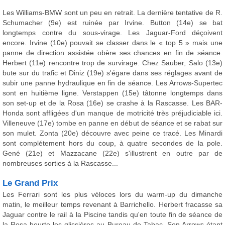
Les Williams-BMW sont un peu en retrait. La dernière tentative de R.
Schumacher (9e) est ruinée par Irvine. Button (14e) se bat
longtemps contre du sous-virage. Les Jaguar-Ford déçoivent
encore. Irvine (10e) pouvait se classer dans le « top 5 » mais une
panne de direction assistée obère ses chances en fin de séance.
Herbert (11e) rencontre trop de survirage. Chez Sauber, Salo (13e)
bute sur du trafic et Diniz (19e) s'égare dans ses réglages avant de
subir une panne hydraulique en fin de séance. Les Arrows-Supertec
sont en huitième ligne. Verstappen (15e) tâtonne longtemps dans
son set-up et de la Rosa (16e) se crashe à la Rascasse. Les BAR-
Honda sont affligées d'un manque de motricité très préjudiciable ici.
Villeneuve (17e) tombe en panne en début de séance et se rabat sur
son mulet. Zonta (20e) découvre avec peine ce tracé. Les Minardi
sont complétement hors du coup, à quatre secondes de la pole.
Gené (21e) et Mazzacane (22e) s'illustrent en outre par de
nombreuses sorties à la Rascasse...
Le Grand Prix
Les Ferrari sont les plus véloces lors du warm-up du dimanche
matin, le meilleur temps revenant à Barrichello. Herbert fracasse sa
Jaguar contre le rail à la Piscine tandis qu'en toute fin de séance de
la Rosa heurte les glissières au Bureau de Tabac. Son Arrows étant