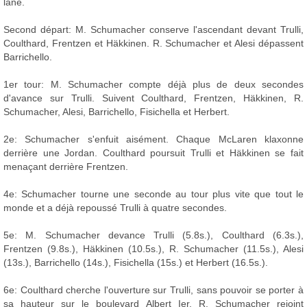
lane.
Second départ: M. Schumacher conserve l'ascendant devant Trulli,
Coulthard, Frentzen et Häkkinen. R. Schumacher et Alesi dépassent
Barrichello.
1er tour: M. Schumacher compte déjà plus de deux secondes
d'avance sur Trulli. Suivent Coulthard, Frentzen, Häkkinen, R.
Schumacher, Alesi, Barrichello, Fisichella et Herbert.
2e: Schumacher s'enfuit aisément. Chaque McLaren klaxonne
derrière une Jordan. Coulthard poursuit Trulli et Häkkinen se fait
menaçant derrière Frentzen.
4e: Schumacher tourne une seconde au tour plus vite que tout le
monde et a déjà repoussé Trulli à quatre secondes.
5e: M. Schumacher devance Trulli (5.8s.), Coulthard (6.3s.),
Frentzen (9.8s.), Häkkinen (10.5s.), R. Schumacher (11.5s.), Alesi
(13s.), Barrichello (14s.), Fisichella (15s.) et Herbert (16.5s.).
6e: Coulthard cherche l'ouverture sur Trulli, sans pouvoir se porter à
sa hauteur sur le boulevard Albert Ier. R. Schumacher rejoint