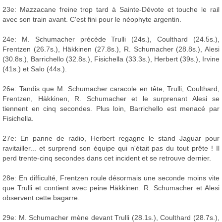
23e: Mazzacane freine trop tard à Sainte-Dévote et touche le rail
avec son train avant. C'est fini pour le néophyte argentin.
24e: M. Schumacher précède Trulli (24s.), Coulthard (24.5s.),
Frentzen (26.7s.), Häkkinen (27.8s.), R. Schumacher (28.8s.), Alesi
(30.8s.), Barrichello (32.8s.), Fisichella (33.3s.), Herbert (39s.), Irvine
(41s.) et Salo (44s.).
26e: Tandis que M. Schumacher caracole en tête, Trulli, Coulthard,
Frentzen, Häkkinen, R. Schumacher et le surprenant Alesi se
tiennent en cinq secondes. Plus loin, Barrichello est menacé par
Fisichella.
27e: En panne de radio, Herbert regagne le stand Jaguar pour
ravitailler... et surprend son équipe qui n'était pas du tout prête ! Il
perd trente-cinq secondes dans cet incident et se retrouve dernier.
28e: En difficulté, Frentzen roule désormais une seconde moins vite
que Trulli et contient avec peine Häkkinen. R. Schumacher et Alesi
observent cette bagarre.
29e: M. Schumacher mène devant Trulli (28.1s.), Coulthard (28.7s.),