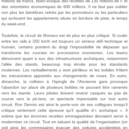
millions de francs, Boeri évoque des recettes de 130 millions de F et
des retombées économiques de 600 millions. Il ne faut pas oublier
non plus les bénéfices retirés par les promoteurs ou les particuliers
qui surlouent les appartements situés en bordure de piste, le temps
du week-end...
Toutefois, le circuit de Monaco est de plus en plus critiqué. Si rouler
entre les rails à 250 km/h est toujours un sérieux défi technique et
humain, certains pointent du doigt l'impossibilité de dépasser qui
transforme les courses en processions monotones. Les teams
dénoncent quant à eux des infrastructures archaïques, notamment
l'allée des stands, beaucoup trop étroite pour les standards
modernes. Les ravitaillements y sont périlleux et les bolides frôlent
les mécaniciens appointés aux changements de roues. En outre,
dimanche, la collision à l'épingle de l'Ancienne gare provoque
l'abandon sur place de plusieurs bolides ne pouvant être ramenés
vers les stands. Leurs pilotes doivent revenir casqués au pas de
course vers la pit-lane, un spectacle impensable sur tout autre
circuit. Ron Dennis est ainsi le porte-voix de ses collègues lorsqu'il
critique vertement cette épreuve qu'il qualifie d'« archaïque ». Il
estime que les énormes recettes emmagasinées devraient servir à
moderniser ce circuit. Tout en saluant la qualité de l'organisation (on
voit ainsi les commissaires évacuer des voitures accidentées en