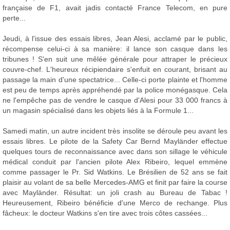
française de F1, avait jadis contacté France Telecom, en pure
perte...
Jeudi, à l'issue des essais libres, Jean Alesi, acclamé par le public,
récompense celui-ci à sa manière: il lance son casque dans les
tribunes ! S'en suit une mêlée générale pour attraper le précieux
couvre-chef. L'heureux récipiendaire s'enfuit en courant, brisant au
passage la main d'une spectatrice... Celle-ci porte plainte et l'homme
est peu de temps après appréhendé par la police monégasque. Cela
ne l'empêche pas de vendre le casque d'Alesi pour 33 000 francs à
un magasin spécialisé dans les objets liés à la Formule 1...
Samedi matin, un autre incident très insolite se déroule peu avant les
essais libres. Le pilote de la Safety Car Bernd Mayländer effectue
quelques tours de reconnaissance avec dans son sillage le véhicule
médical conduit par l'ancien pilote Alex Ribeiro, lequel emmène
comme passager le Pr. Sid Watkins. Le Brésilien de 52 ans se fait
plaisir au volant de sa belle Mercedes-AMG et finit par faire la course
avec Mayländer. Résultat: un joli crash au Bureau de Tabac !
Heureusement, Ribeiro bénéficie d'une Merco de rechange. Plus
fâcheux: le docteur Watkins s'en tire avec trois côtes cassées...