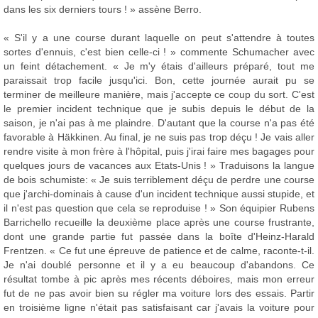
dans les six derniers tours ! » assène Berro.
« S'il y a une course durant laquelle on peut s'attendre à toutes
sortes d'ennuis, c'est bien celle-ci ! » commente Schumacher avec
un feint détachement. « Je m'y étais d'ailleurs préparé, tout me
paraissait trop facile jusqu'ici. Bon, cette journée aurait pu se
terminer de meilleure manière, mais j'accepte ce coup du sort. C'est
le premier incident technique que je subis depuis le début de la
saison, je n'ai pas à me plaindre. D'autant que la course n'a pas été
favorable à Häkkinen. Au final, je ne suis pas trop déçu ! Je vais aller
rendre visite à mon frère à l'hôpital, puis j'irai faire mes bagages pour
quelques jours de vacances aux Etats-Unis ! » Traduisons la langue
de bois schumiste: « Je suis terriblement déçu de perdre une course
que j'archi-dominais à cause d'un incident technique aussi stupide, et
il n'est pas question que cela se reproduise ! » Son équipier Rubens
Barrichello recueille la deuxième place après une course frustrante,
dont une grande partie fut passée dans la boîte d'Heinz-Harald
Frentzen. « Ce fut une épreuve de patience et de calme, raconte-t-il.
Je n'ai doublé personne et il y a eu beaucoup d'abandons. Ce
résultat tombe à pic après mes récents déboires, mais mon erreur
fut de ne pas avoir bien su régler ma voiture lors des essais. Partir
en troisième ligne n'était pas satisfaisant car j'avais la voiture pour