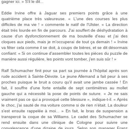
gagner ici. » S'il le dit...
Eddie Irvine offre à Jaguar ses premiers points grâce à une
quatrième place très valeureuse. « L'une des courses les plus
difficiles de ma vie ! » commente le natif de l'Ulster. « La direction
était très lourde en fin de parcours. J'ai souffert de déshydratation à
cause d'un dysfonctionnement de ma bouteille d'eau et j'ai des
cloques aux pieds, mais je m'occuperai de tout ça demain ! » Irvine
va fêter cela comme il se doit, à coups de bières, et se dit désormais
confiant: « Si on continue d'assembler toutes les pièces du puzzle de
manière aussi régulière, les points vont tomber, j'en suis sûr ! »
Ralf Schumacher finit pour sa part sa journée à l'hôpital après son
rude accident à Sainte-Dévote. Le jeune Allemand a fait peur à ses
proches puisque le bruit a couru qu'il avait une jambe cassée ! En
fait, il souffre d'une forte entaille de sept centimètres au mollet
gauche qui a nécessité la pose de points de suture. « Je ne sais
vraiment pas ce qui a provoqué cette blessure », indique-t-il. « Après
le choc, j'ai sauté de ma voiture comme si de rien n'était. La douleur
s'est ensuite rappelée à moi... » En fait, le bras de suspension a
transpercé la coque de sa Williams. Le cadet des Schumacher se
rend ensuite dans une clinique de Cologne pour suivre une
convalescence d'une dizaine de jours. Selon son manager Franz