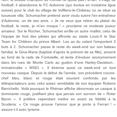
football: il abandonne le FC Aubonne (qui évolue en troisième ligue
suisse) pour le club du village de Vufflens-le-Château où se situe sa
luxueuse villa. Schumacher prétend avoir voulu suivre l'ex-entraîneur
d'Aubonne, un de ses amis. « Je ne veux que retirer du plaisir du
football, le reste, je m'en moque ! » proclame ce modeste joueur
amateur. Sur le Rocher, Schumacher enfile un autre maillot, celui de
l'équipe de foot des pilotes qui affronte au stade Louis-II le Star
Team for Children du prince Albert. Les as du volant l'emportent 3
buts à 2. Schumacher passe le reste du week-end sur son bateau
familial, le Gina-Maria (baptisé d'après le prénom de sa fille), amarré
au fond de la rade de Fontvieille, et tente d'évoluer anonymement
dans les rues de Monte Carlo au guidon d'une Harley-Davidson...
immatriculée « MS01 ». Il étrenne aussi ce week-end un tout
nouveau casque. Depuis le début de l'année, son précédent couvre-
chef bleu, blanc et rouge était souvent confondu par les
téléspectateurs avec celui assez semblable de son équipier Rubens
Barrichello. Voilà pourquoi le Rhénan affiche désormais un casque à
dominante rouge, justifiant plus que jamais son surnom de « Roter
Baron ». Il préfère cependant mettre en avant sa fidélité à la
Scuderia: « Ce rouge prouve l'amour que je porte à Ferrari ! »
assure-t-il avec lyrisme.