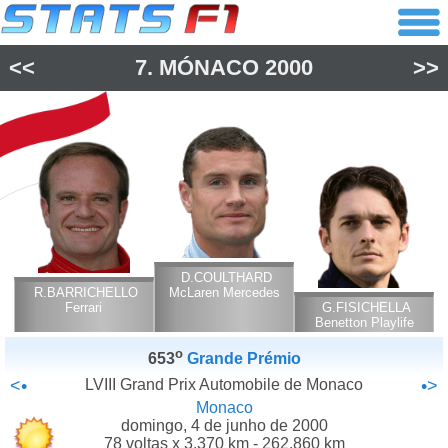
<<
7.
MÓNACO
2000
>>
D.COULTHARD
R.BARRICHELLO
McLaren Mercedes
Ferrari
G.FISICHELLA
Benetton Playlife
o
653
Grande Prémio
<•
LVIII Grand Prix Automobile de Monaco
•>
Monaco
domingo, 4 de junho de 2000
78 voltas x 3.370 km - 262.860 km