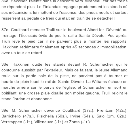
36e: Häkkinen ralentit dans la descente vers Mirabeau car ses freins
ne répondent plus. Le Finlandais regagne prudemment les stands où
ses mécaniciens lui mettent de l'essence, des pneus neufs et surtout
resserrent sa pédale de frein qui était en train de se détacher !
37e: Coulthard menace Trulli sur le boulevard Albert Ier. Déventé au
freinage, l'Écossais évite de peu le rail à Sainte-Dévote. Peu après,
Trulli lève le pied car il ne parvient plus à monter les rapports.
Häkkinen redémarre finalement après 45 secondes d'immobilisation,
avec un tour de retard.
38e: Häkkinen quitte les stands devant R. Schumacher qui le
contourne aussitôt par l'extérieur. Mais ce faisant, le jeune Allemand
roule sur la partie sale de la piste, ne parvient pas à tourner et
heurte de plein fouet le rail de Sainte-Dévote. La Williams échoue en
marche arrière sur le parvis de l'église, et Schumacher en sort en
boitillant: une grosse plaie cisaille son mollet gauche. Trulli rejoint le
stand Jordan et abandonne.
39e: M. Schumacher devance Coulthard (37s.), Frentzen (42s.),
Barrichello (47s.), Fisichella (50s.), Irvine (54s.), Salo (1m. 02s.),
Verstappen (-1t.), Villeneuve (-1t.) et Zonta (-1t.).