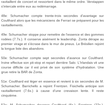
ravitaillent de concert et ressortent dans le même ordre. Verstappen
s'intercale entre eux au redémarrage.
48e: Schumacher compte trente-trois secondes d'avantage sur
Coulthard alors que les mécaniciens de Ferrari se préparent pour les
ravitaillements.
49e: Schumacher stoppe pour remettre de l'essence et des gommes
rodées (7.7s.). Il conserve aisément le leadership. Zonta dérape au
premier virage et s'écrase dans le mur de pneus. Le Brésilien rejoint
la longue liste des abandons.
50e: Schumacher compte sept secondes d'avance sur Coulthard.
Irvine effectue son pit-stop et repart derrière Salo. L'Irlandais vit une
course difficile car il est privé de son système d'hydratation. Une
grue retire la BAR de Zonta.
51e: Coulthard est léger en essence et revient à six secondes de M.
Schumacher. Barrichello a rejoint Frentzen. Fisichella anticipe son
ravitaillement (7.6s.) à cause d'une crevaison lente. Il reste
cinquième.
52e: M. Schumacher devance Coulthard (6s.), Frentzen (22s.),