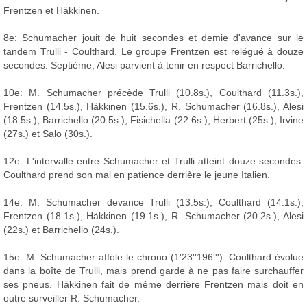
Frentzen et Häkkinen.
8e: Schumacher jouit de huit secondes et demie d'avance sur le
tandem Trulli - Coulthard. Le groupe Frentzen est relégué à douze
secondes. Septième, Alesi parvient à tenir en respect Barrichello.
10e: M. Schumacher précède Trulli (10.8s.), Coulthard (11.3s.),
Frentzen (14.5s.), Häkkinen (15.6s.), R. Schumacher (16.8s.), Alesi
(18.5s.), Barrichello (20.5s.), Fisichella (22.6s.), Herbert (25s.), Irvine
(27s.) et Salo (30s.).
12e: L'intervalle entre Schumacher et Trulli atteint douze secondes.
Coulthard prend son mal en patience derrière le jeune Italien.
14e: M. Schumacher devance Trulli (13.5s.), Coulthard (14.1s.),
Frentzen (18.1s.), Häkkinen (19.1s.), R. Schumacher (20.2s.), Alesi
(22s.) et Barrichello (24s.).
15e: M. Schumacher affole le chrono (1'23''196'''). Coulthard évolue
dans la boîte de Trulli, mais prend garde à ne pas faire surchauffer
ses pneus. Häkkinen fait de même derrière Frentzen mais doit en
outre surveiller R. Schumacher.