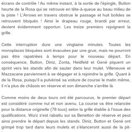
écrans de contrôle ! Au même instant, à la sortie de l'épingle, Button
heurte de la Rosa qui se retrouve en tête-à-queue au beau milieu de
la piste ! L'Arrows en travers obstrue le passage et huit bolides se
retrouvent bloqués ! Ainsi le drapeau rouge, brandi par erreur,
devient évidemment opportun. Les treize premiers rejoignent la
grille.
Cette interruption dure une vingtaine minutes. Toutes les
monoplaces bloquées sont évacuées par une grue, mais ne pourront
pas être rapatriées à temps pour le nouveau départ. En
conséquence, Button, Diniz, Zonta, Heidfeld et Gené piquent un
sprint vers les stands afin de sauter dans leur mulet. Villeneuve et
Mazzacane parviennent à se dégager et à rejoindre la grille. Quant à
de la Rosa, puisqu'il a pulvérisé sa voiture de course le matin même,
il n'a plus de châssis en réserve et son dimanche s'arrête là.
Comme moins de deux tours ont été parcourus, le premier départ
est considéré comme nul et non avenu. La course va être relancée
pour la distance originelle (78 tous) selon la grille établie à l'issue des
qualifications. Wurz s'est rabattu sur sa Benetton de réserve et peut
ainsi prendre le départ depuis les stands. Diniz, Button et Gené ont
grimpé trop tard dans leurs mulets et s'élanceront aussi de la pit-