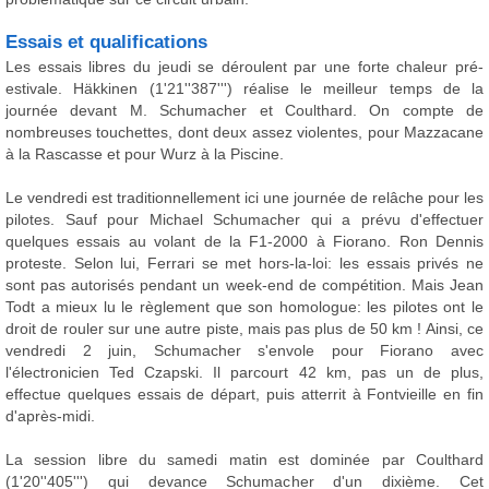
Essais et qualifications
Les essais libres du jeudi se déroulent par une forte chaleur pré-
estivale. Häkkinen (1'21''387''') réalise le meilleur temps de la
journée devant M. Schumacher et Coulthard. On compte de
nombreuses touchettes, dont deux assez violentes, pour Mazzacane
à la Rascasse et pour Wurz à la Piscine.
Le vendredi est traditionnellement ici une journée de relâche pour les
pilotes. Sauf pour Michael Schumacher qui a prévu d'effectuer
quelques essais au volant de la F1-2000 à Fiorano. Ron Dennis
proteste. Selon lui, Ferrari se met hors-la-loi: les essais privés ne
sont pas autorisés pendant un week-end de compétition. Mais Jean
Todt a mieux lu le règlement que son homologue: les pilotes ont le
droit de rouler sur une autre piste, mais pas plus de 50 km ! Ainsi, ce
vendredi 2 juin, Schumacher s'envole pour Fiorano avec
l'électronicien Ted Czapski. Il parcourt 42 km, pas un de plus,
effectue quelques essais de départ, puis atterrit à Fontvieille en fin
d'après-midi.
La session libre du samedi matin est dominée par Coulthard
(1'20''405''') qui devance Schumacher d'un dixième. Cet