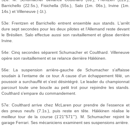
Barrichello (22.5s.), Fisichella (55s.), Salo (1m. 06s.), Irvine (1m.
14s.) et Villeneuve (-1t.).
53e: Frentzen et Barrichello entrent ensemble aux stands. L'arrêt
dure sept secondes pour les deux pilotes et l'Allemand reste devant
le Brésilien. Salo effectue aussi son ravitaillement et glisse derrière
Irvine.
54e: Cinq secondes séparent Schumacher et Coulthard. Villeneuve
opère son ravitaillement et se relance derrière Häkkinen.
56e: La suspension arrière-gauche de Schumacher s'affaisse
soudain à l'entame de ce tour. A cause d'un échappement fêlé, un
poussoir a surchauffé et s'est désintégré. Le leader du championnat
parcourt toute une boucle au petit trot pour rejoindre les stands.
Coulthard s'empare du commandement.
57e: Coulthard arrive chez McLaren pour prendre de l'essence et
des pneus neufs (7.1s.), puis reste en tête. Häkkinen réalise le
meilleur tour de la course (1'21''571'''). M. Schumacher rejoint le
garage Ferrari. Ses mécaniciens examinent ses suspensions arrière.