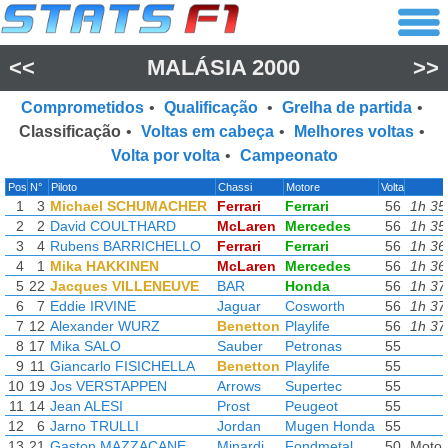
<<
MALÁSIA 2000
>>
Comprometidos
•
Qualificação
•
Grelha de partida
•
Classificação
•
Voltas em cabeça
•
Melhores voltas
•
Volta por volta
•
Campeonato
Pos
N°
Piloto
Chassi
Motore
Volta
1
3
Michael SCHUMACHER
Ferrari
Ferrari
56
1h 35
2
2
David COULTHARD
McLaren
Mercedes
56
1h 35
3
4
Rubens BARRICHELLO
Ferrari
Ferrari
56
1h 36
4
1
Mika HAKKINEN
McLaren
Mercedes
56
1h 36
5
22
Jacques VILLENEUVE
BAR
Honda
56
1h 37
6
7
Eddie IRVINE
Jaguar
Cosworth
56
1h 37
7
12
Alexander WURZ
Benetton
Playlife
56
1h 37
8
17
Mika SALO
Sauber
Petronas
55
9
11
Giancarlo FISICHELLA
Benetton
Playlife
55
10
19
Jos VERSTAPPEN
Arrows
Supertec
55
11
14
Jean ALESI
Prost
Peugeot
55
12
6
Jarno TRULLI
Jordan
Mugen Honda
55
13
21
Gaston MAZZACANE
Minardi
Fondmetal
50
Motor