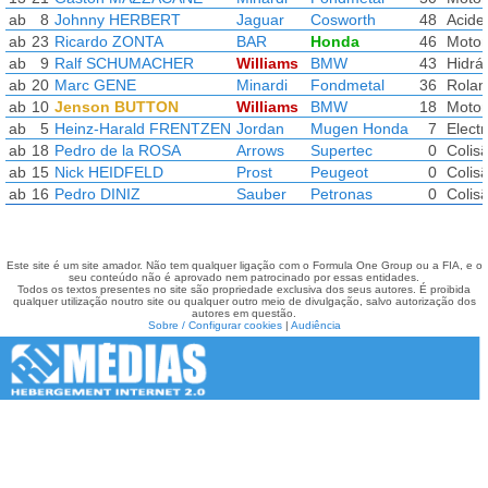
ab
8
Johnny HERBERT
Jaguar
Cosworth
48
Acide
ab
23
Ricardo ZONTA
BAR
Honda
46
Motor
ab
9
Ralf SCHUMACHER
Williams
BMW
43
Hidráu
ab
20
Marc GENE
Minardi
Fondmetal
36
Rolam
ab
10
Jenson BUTTON
Williams
BMW
18
Motor
ab
5
Heinz-Harald FRENTZEN
Jordan
Mugen Honda
7
Electr
ab
18
Pedro de la ROSA
Arrows
Supertec
0
Colis
ab
15
Nick HEIDFELD
Prost
Peugeot
0
Colis
ab
16
Pedro DINIZ
Sauber
Petronas
0
Colis
Este site é um site amador. Não tem qualquer ligação com o Formula One Group ou a FIA, e o
seu conteúdo não é aprovado nem patrocinado por essas entidades.
Todos os textos presentes no site são propriedade exclusiva dos seus autores. É proibida
qualquer utilização noutro site ou qualquer outro meio de divulgação, salvo autorização dos
autores em questão.
Sobre / Configurar cookies
|
Audiência