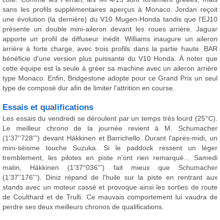
sans les profils supplémentaires aperçus à Monaco. Jordan reçoit
une évolution (la dernière) du V10 Mugen-Honda tandis que l'EJ10
présente un double mini-aileron devant les roues arrière. Jaguar
apporte un profil de diffuseur inédit. Williams inaugure un aileron
arrière à forte charge, avec trois profils dans la partie haute. BAR
bénéficie d'une version plus puissante du V10 Honda. À noter que
cette équipe est la seule à gréer sa machine avec un aileron arrière
type Monaco. Enfin, Bridgestone adopte pour ce Grand Prix un seul
type de composé dur afin de limiter l'attrition en course.
Essais et qualifications
Les essais du vendredi se déroulent par un temps très lourd (25°C).
Le meilleur chrono de la journée revient à M. Schumacher
(1'37''728''') devant Häkkinen et Barrichello. Durant l'après-midi, un
mini-séisme touche Suzuka. Si le paddock ressent un léger
tremblement, les pilotes en piste n'ont rien remarqué... Samedi
matin, Häkkinen (1'37''036''') fait mieux que Schumacher
(1'37''176'''). Diniz répand de l'huile sur la piste en rentrant aux
stands avec un moteur cassé et provoque ainsi les sorties de route
de Coulthard et de Trulli. Ce mauvais comportement lui vaudra de
perdre ses deux meilleurs chronos de qualifications.