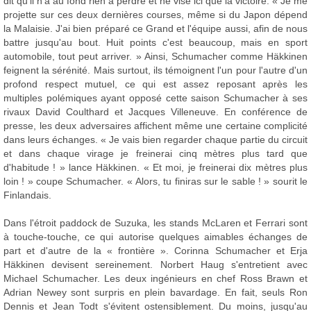
dit qu'il n'a au fond rien à perdre et ne vise ici que la victoire: « Je me
projette sur ces deux dernières courses, même si du Japon dépend
la Malaisie. J'ai bien préparé ce Grand et l'équipe aussi, afin de nous
battre jusqu'au bout. Huit points c'est beaucoup, mais en sport
automobile, tout peut arriver. » Ainsi, Schumacher comme Häkkinen
feignent la sérénité. Mais surtout, ils témoignent l'un pour l'autre d'un
profond respect mutuel, ce qui est assez reposant après les
multiples polémiques ayant opposé cette saison Schumacher à ses
rivaux David Coulthard et Jacques Villeneuve. En conférence de
presse, les deux adversaires affichent même une certaine complicité
dans leurs échanges. « Je vais bien regarder chaque partie du circuit
et dans chaque virage je freinerai cinq mètres plus tard que
d'habitude ! » lance Häkkinen. « Et moi, je freinerai dix mètres plus
loin ! » coupe Schumacher. « Alors, tu finiras sur le sable ! » sourit le
Finlandais.
Dans l'étroit paddock de Suzuka, les stands McLaren et Ferrari sont
à touche-touche, ce qui autorise quelques aimables échanges de
part et d'autre de la « frontière ». Corinna Schumacher et Erja
Häkkinen devisent sereinement. Norbert Haug s'entretient avec
Michael Schumacher. Les deux ingénieurs en chef Ross Brawn et
Adrian Newey sont surpris en plein bavardage. En fait, seuls Ron
Dennis et Jean Todt s'évitent ostensiblement. Du moins, jusqu'au