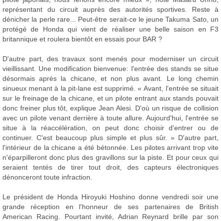
représentant du circuit auprès des autorités sportives. Reste à
dénicher la perle rare... Peut-être serait-ce le jeune Takuma Sato, un
protégé de Honda qui vient de réaliser une belle saison en F3
britannique et roulera bientôt en essais pour BAR ?
D'autre part, des travaux sont menés pour moderniser un circuit
vieillissant. Une modification bienvenue: l'entrée des stands se situe
désormais après la chicane, et non plus avant. Le long chemin
sinueux menant à la pit-lane est supprimé. « Avant, l'entrée se situait
sur le freinage de la chicane, et un pilote entrant aux stands pouvait
donc freiner plus tôt, explique Jean Alesi. D'où un risque de collision
avec un pilote venant derrière à toute allure. Aujourd'hui, l'entrée se
situe à la réaccélération, on peut donc choisir d'entrer ou de
continuer. C'est beaucoup plus simple et plus sûr. » D'autre part,
l'intérieur de la chicane a été bétonnée. Les pilotes arrivant trop vite
n'éparpilleront donc plus des gravillons sur la piste. Et pour ceux qui
seraient tentés de tirer tout droit, des capteurs électroniques
dénonceront toute infraction.
Le président de Honda Hiroyuki Hoshino donne vendredi soir une
grande réception en l'honneur de ses partenaires de British
American Racing. Pourtant invité, Adrian Reynard brille par son