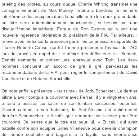
briefing des pilotes, au cours duquel Charlie Whiting transmet une
consigne émanant de Max Mosley, retenu à Londres: la moindre
interférence des équipiers dans la bataille entre les deux prétendants
au titre sera automatiquement sanctionnée, si besoin par une
disqualification immédiate. Fureur de Ron Dennis qui y voit une
nouvelle ingérence intolérable du président de la FIA. Par ailleurs, il
relève avec méfiance la présence parmi les commissaires sportifs de
l'Italien Roberto Causo, qui fut l'année précédente l'avocat de l'ACI
lors du procès en appel de l' « affaire des déflecteurs »... Samedi,
Dennis demande et obtient une entrevue avec Todt. Les deux
hommes concluent un accord de gré à gré, par-dessus les
recommandations de la FIA, pour régler le comportement de David
Coulthard et de Rubens Barrichello.
On note enfin la présence - rarissime - de Jody Scheckter. Le dernier
pilote à avoir conquis la couronne avec Ferrari, il y a vingt-et-un ans,
a tenu à assister au sacre de son lointain successeur potentiel.
Discret comme à son habitude, le Sud-Africain est entièrement
derrière Schumacher: « Il suffit qu'il remporte une victoire pour être
couronné. Je pense que le titre est pour lui. » Et celui qui avait
bataillé contre son équipier Gilles Villeneuve pour devenir champion
du monde souhaite une bagarre à la loyale, sans interférence