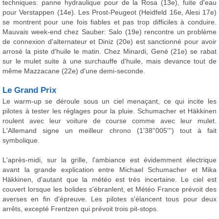
techniques: panne hydraulique pour de la Rosa (13e), fuite d'eau
pour Verstappen (14e). Les Prost-Peugeot (Heidfeld 16e, Alesi 17e)
se montrent pour une fois fiables et pas trop difficiles à conduire.
Mauvais week-end chez Sauber: Salo (19e) rencontre un problème
de connexion d'alternateur et Diniz (20e) est sanctionné pour avoir
arrosé la piste d'huile le matin. Chez Minardi, Gené (21e) se rabat
sur le mulet suite à une surchauffe d'huile, mais devance tout de
même Mazzacane (22e) d'une demi-seconde.
Le Grand Prix
Le warm-up se déroule sous un ciel menaçant, ce qui incite les
pilotes à tester les réglages pour la pluie. Schumacher et Häkkinen
roulent avec leur voiture de course comme avec leur mulet.
L'Allemand signe un meilleur chrono (1'38''005''') tout à fait
symbolique.
L'après-midi, sur la grille, l'ambiance est évidemment électrique
avant la grande explication entre Michael Schumacher et Mika
Häkkinen, d'autant que la météo est très incertaine. Le ciel est
couvert lorsque les bolides s'ébranlent, et Météo France prévoit des
averses en fin d'épreuve. Les pilotes s'élancent tous pour deux
arrêts, excepté Frentzen qui prévoit trois pit-stops.