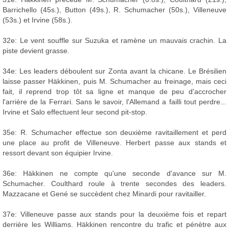
Barrichello (45s.), Button (49s.), R. Schumacher (50s.), Villeneuve
(53s.) et Irvine (58s.).
32e: Le vent souffle sur Suzuka et ramène un mauvais crachin. La
piste devient grasse.
34e: Les leaders déboulent sur Zonta avant la chicane. Le Brésilien
laisse passer Häkkinen, puis M. Schumacher au freinage, mais ceci
fait, il reprend trop tôt sa ligne et manque de peu d'accrocher
l'arrière de la Ferrari. Sans le savoir, l'Allemand a failli tout perdre...
Irvine et Salo effectuent leur second pit-stop.
35e: R. Schumacher effectue son deuxième ravitaillement et perd
une place au profit de Villeneuve. Herbert passe aux stands et
ressort devant son équipier Irvine.
36e: Häkkinen ne compte qu'une seconde d'avance sur M.
Schumacher. Coulthard roule à trente secondes des leaders.
Mazzacane et Gené se succèdent chez Minardi pour ravitailler.
37e: Villeneuve passe aux stands pour la deuxième fois et repart
derrière les Williams. Häkkinen rencontre du trafic et pénètre aux