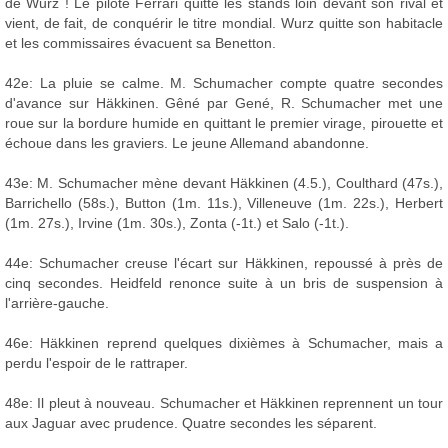
de Wurz ! Le pilote Ferrari quitte les stands loin devant son rival et
vient, de fait, de conquérir le titre mondial. Wurz quitte son habitacle
et les commissaires évacuent sa Benetton.
42e: La pluie se calme. M. Schumacher compte quatre secondes
d'avance sur Häkkinen. Gêné par Gené, R. Schumacher met une
roue sur la bordure humide en quittant le premier virage, pirouette et
échoue dans les graviers. Le jeune Allemand abandonne.
43e: M. Schumacher mène devant Häkkinen (4.5.), Coulthard (47s.),
Barrichello (58s.), Button (1m. 11s.), Villeneuve (1m. 22s.), Herbert
(1m. 27s.), Irvine (1m. 30s.), Zonta (-1t.) et Salo (-1t.).
44e: Schumacher creuse l'écart sur Häkkinen, repoussé à près de
cinq secondes. Heidfeld renonce suite à un bris de suspension à
l'arrière-gauche.
46e: Häkkinen reprend quelques dixièmes à Schumacher, mais a
perdu l'espoir de le rattraper.
48e: Il pleut à nouveau. Schumacher et Häkkinen reprennent un tour
aux Jaguar avec prudence. Quatre secondes les séparent.