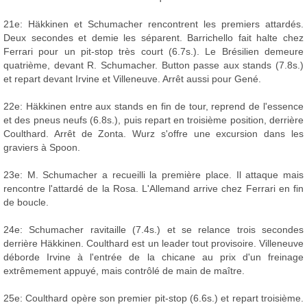
21e: Häkkinen et Schumacher rencontrent les premiers attardés.
Deux secondes et demie les séparent. Barrichello fait halte chez
Ferrari pour un pit-stop très court (6.7s.). Le Brésilien demeure
quatrième, devant R. Schumacher. Button passe aux stands (7.8s.)
et repart devant Irvine et Villeneuve. Arrêt aussi pour Gené.
22e: Häkkinen entre aux stands en fin de tour, reprend de l'essence
et des pneus neufs (6.8s.), puis repart en troisième position, derrière
Coulthard. Arrêt de Zonta. Wurz s'offre une excursion dans les
graviers à Spoon.
23e: M. Schumacher a recueilli la première place. Il attaque mais
rencontre l'attardé de la Rosa. L'Allemand arrive chez Ferrari en fin
de boucle.
24e: Schumacher ravitaille (7.4s.) et se relance trois secondes
derrière Häkkinen. Coulthard est un leader tout provisoire. Villeneuve
déborde Irvine à l'entrée de la chicane au prix d'un freinage
extrêmement appuyé, mais contrôlé de main de maître.
25e: Coulthard opère son premier pit-stop (6.6s.) et repart troisième.