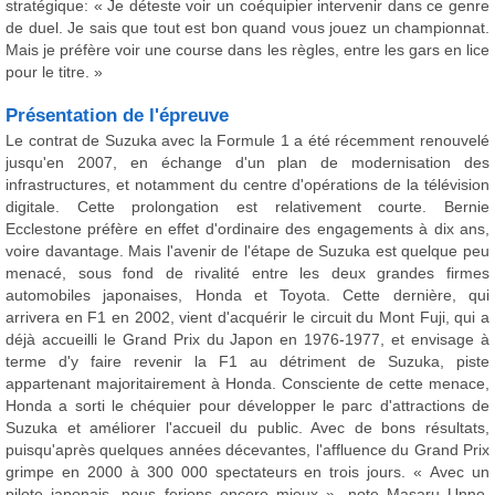
stratégique: « Je déteste voir un coéquipier intervenir dans ce genre
de duel. Je sais que tout est bon quand vous jouez un championnat.
Mais je préfère voir une course dans les règles, entre les gars en lice
pour le titre. »
Présentation de l'épreuve
Le contrat de Suzuka avec la Formule 1 a été récemment renouvelé
jusqu'en 2007, en échange d'un plan de modernisation des
infrastructures, et notamment du centre d'opérations de la télévision
digitale. Cette prolongation est relativement courte. Bernie
Ecclestone préfère en effet d'ordinaire des engagements à dix ans,
voire davantage. Mais l'avenir de l'étape de Suzuka est quelque peu
menacé, sous fond de rivalité entre les deux grandes firmes
automobiles japonaises, Honda et Toyota. Cette dernière, qui
arrivera en F1 en 2002, vient d'acquérir le circuit du Mont Fuji, qui a
déjà accueilli le Grand Prix du Japon en 1976-1977, et envisage à
terme d'y faire revenir la F1 au détriment de Suzuka, piste
appartenant majoritairement à Honda. Consciente de cette menace,
Honda a sorti le chéquier pour développer le parc d'attractions de
Suzuka et améliorer l'accueil du public. Avec de bons résultats,
puisqu'après quelques années décevantes, l'affluence du Grand Prix
grimpe en 2000 à 300 000 spectateurs en trois jours. « Avec un
pilote japonais, nous ferions encore mieux », note Masaru Unno,