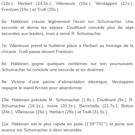
(13s.), Herbert (14.5s.), Villeneuve (16s.), Verstappen (17s.),
Frentzen (19s.) et Trulli (20s.).
6e: Häkkinen creuse légèrement l'écart sur Schumacher. Une
seconde et demie les sépare. Coulthard concède plus de sept
secondes aux leaders, mais a semé R. Schumacher.
7e: Villeneuve prend la huitième place à Herbert au freinage de la
chicane. Trulli passe devant Frentzen.
8e: Häkkinen gagne quelques centièmes sur son poursuivant.
Schumacher lui concède une seconde et six dixièmes.
9e: Victime d'une panne d'alimentation électrique, Verstappen
regagne le stand Arrows pour abandonner.
10e: Häkkinen précède M. Schumacher (1.8s.), Coulthard (9s.), R.
Schumacher (16.1s.), Irvine (20.1s.), Barrichello (21.7s.), Button
(24s.), Villeneuve (26s.), Herbert (29s.) et Trulli (31.5s.).
11e: Häkkinen est le plus rapide en piste (1'39''731''') et porte son
avance sur Schumacher à deux secondes.