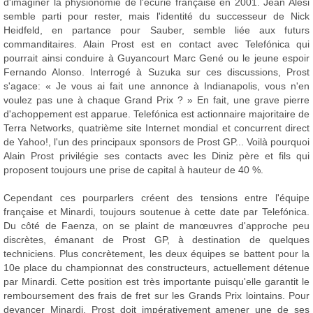
d'imaginer la physionomie de l'écurie française en 2001. Jean Alesi
semble parti pour rester, mais l'identité du successeur de Nick
Heidfeld, en partance pour Sauber, semble liée aux futurs
commanditaires. Alain Prost est en contact avec Telefónica qui
pourrait ainsi conduire à Guyancourt Marc Gené ou le jeune espoir
Fernando Alonso. Interrogé à Suzuka sur ces discussions, Prost
s'agace: « Je vous ai fait une annonce à Indianapolis, vous n'en
voulez pas une à chaque Grand Prix ? » En fait, une grave pierre
d'achoppement est apparue. Telefónica est actionnaire majoritaire de
Terra Networks, quatrième site Internet mondial et concurrent direct
de Yahoo!, l'un des principaux sponsors de Prost GP... Voilà pourquoi
Alain Prost privilégie ses contacts avec les Diniz père et fils qui
proposent toujours une prise de capital à hauteur de 40 %.
Cependant ces pourparlers créent des tensions entre l'équipe
française et Minardi, toujours soutenue à cette date par Telefónica.
Du côté de Faenza, on se plaint de manœuvres d'approche peu
discrètes, émanant de Prost GP, à destination de quelques
techniciens. Plus concrètement, les deux équipes se battent pour la
10e place du championnat des constructeurs, actuellement détenue
par Minardi. Cette position est très importante puisqu'elle garantit le
remboursement des frais de fret sur les Grands Prix lointains. Pour
devancer Minardi, Prost doit impérativement amener une de ses