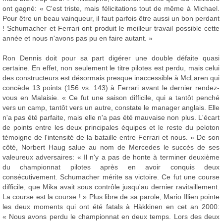
ont gagné: « C'est triste, mais félicitations tout de même à Michael.
Pour être un beau vainqueur, il faut parfois être aussi un bon perdant
! Schumacher et Ferrari ont produit le meilleur travail possible cette
année et nous n'avons pas pu en faire autant. »
Ron Dennis doit pour sa part digérer une double défaite quasi
certaine. En effet, non seulement le titre pilotes est perdu, mais celui
des constructeurs est désormais presque inaccessible à McLaren qui
concède 13 points (156 vs. 143) à Ferrari avant le dernier rendez-
vous en Malaisie. « Ce fut une saison difficile, qui a tantôt penché
vers un camp, tantôt vers un autre, constate le manager anglais. Elle
n'a pas été parfaite, mais elle n'a pas été mauvaise non plus. L'écart
de points entre les deux principales équipes et le reste du peloton
témoigne de l'intensité de la bataille entre Ferrari et nous. » De son
côté, Norbert Haug salue au nom de Mercedes le succès de ses
valeureux adversaires: « Il n'y a pas de honte à terminer deuxième
du championnat pilotes après en avoir conquis deux
consécutivement. Schumacher mérite sa victoire. Ce fut une course
difficile, que Mika avait sous contrôle jusqu'au dernier ravitaillement.
La course est la course ! » Plus libre de sa parole, Mario Illien pointe
les deux moments qui ont été fatals à Häkkinen en cet an 2000:
« Nous avons perdu le championnat en deux temps. Lors des deux