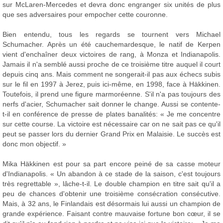
sur McLaren-Mercedes et devra donc engranger six unités de plus
que ses adversaires pour empocher cette couronne.
Bien entendu, tous les regards se tournent vers Michael
Schumacher. Après un été cauchemardesque, le natif de Kerpen
vient d'enchaîner deux victoires de rang, à Monza et Indianapolis.
Jamais il n'a semblé aussi proche de ce troisième titre auquel il court
depuis cinq ans. Mais comment ne songerait-il pas aux échecs subis
sur le fil en 1997 à Jerez, puis ici-même, en 1998, face à Häkkinen.
Toutefois, il prend une figure marmoréenne. S'il n'a pas toujours des
nerfs d'acier, Schumacher sait donner le change. Aussi se contente-
t-il en conférence de presse de plates banalités: « Je me concentre
sur cette course. La victoire est nécessaire car on ne sait pas ce qu'il
peut se passer lors du dernier Grand Prix en Malaisie. Le succès est
donc mon objectif. »
Mika Häkkinen est pour sa part encore peiné de sa casse moteur
d'Indianapolis. « Un abandon à ce stade de la saison, c'est toujours
très regrettable », lâche-t-il. Le double champion en titre sait qu'il a
peu de chances d'obtenir une troisième consécration consécutive.
Mais, à 32 ans, le Finlandais est désormais lui aussi un champion de
grande expérience. Faisant contre mauvaise fortune bon cœur, il se