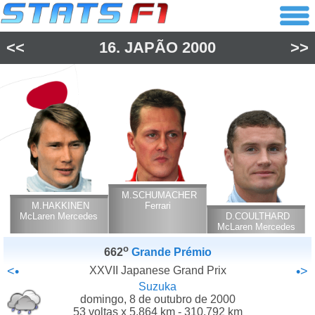
<<
16.
JAPÃO
2000
>>
M.SCHUMACHER
M.HAKKINEN
Ferrari
McLaren Mercedes
D.COULTHARD
McLaren Mercedes
o
662
Grande Prémio
<•
XXVII Japanese Grand Prix
•>
Suzuka
domingo, 8 de outubro de 2000
53 voltas x 5.864 km - 310.792 km