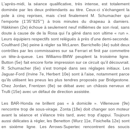
L'après-midi, la séance qualificative, très intense, est totalement
dominée par les deux prétendants au titre. Ceux-ci s'échangent la
pole à cinq reprises, mais c'est finalement M. Schumacher qui
l'emporte (1'35''825''') à trois minutes du drapeau à damiers.
Häkkinen (2e) échoue à seulement neuf millièmes de son rival, sans
doute à cause de de la Rosa qui l'a gêné dans son ultime « run ».
Leurs équipiers respectifs sont relégués à près d'une demi-seconde.
Coulthard (3e) peine à régler sa McLaren. Barrichello (4e) subit deux
contrôles par les commissaires sur sa Ferrari et finit par commettre
un tête-à-queue. Les Williams-BMW peuplent la troisième ligne.
Button (5e) fait encore forte impression sur ce circuit qu'il découvrait.
R. Schumacher (6e) s'est trompé dans ses réglages initiaux. Les
Jaguar-Ford (Irvine 7e, Herbert 10e) sont à l'aise, notamment parce
qu'ils utilisent les pneus les plus tendres proposés par Bridgestone.
Chez Jordan, Frentzen (8e) se débat avec un châssis nerveux et
Trulli (15e) avec un défaut de direction assistée.
Les BAR-Honda ne brillent pas « à domicile ». Villeneuve (9e)
rencontre trop de sous-virage. Zonta (18e) doit changer son moteur
avant la séance et s'élance très tard, avec trop d'appui. Toujours
aussi délicates à régler, les Benetton (Wurz 11e, Fisichella 12e) sont
en sixième ligne. Les Arrows-Supertec rencontrent des soucis