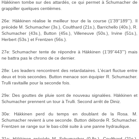
Häkkinen tombe sur des attardés, ce qui permet à Schumacher de
grappiller quelques centièmes.
26e: Häkkinen réalise le meilleur tour de la course (1'39''189'''). Il
précède M. Schumacher (3s.), Coulthard (21s.), Barrichello (40s.), R.
Schumacher (43s.), Button (45s.), Villeneuve (50s.), Irvine (51s.),
Herbert (53s.) et Frentzen (56s.).
27e: Schumacher tente de répondre à Häkkinen (1'39''443''') mais
ne battra pas le chrono de ce dernier.
28e: Les leaders rencontrent des retardataires. L'écart fluctue entre
deux et trois secondes. Button menace son équipier R. Schumacher.
Trulli ravitaille pour la seconde fois.
29e: Des gouttes de pluie sont de nouveau signalées. Häkkinen et
Schumacher prennent un tour à Trulli. Second arrêt de Diniz.
30e: Häkkinen perd du temps en doublant de la Rosa. M.
Schumacher revient à une seconde. Button déborde R. Schumacher.
Frentzen se range sur le bas-côté suite à une panne hydraulique.
31e: Häkkinen précède M. Schumacher (0.8s.), Coulthard (21s.),