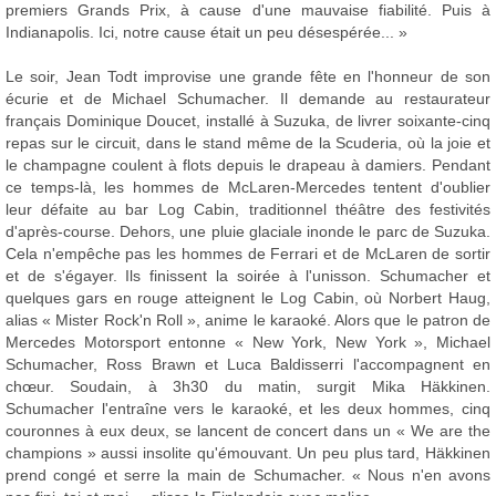
premiers Grands Prix, à cause d'une mauvaise fiabilité. Puis à
Indianapolis. Ici, notre cause était un peu désespérée... »
Le soir, Jean Todt improvise une grande fête en l'honneur de son
écurie et de Michael Schumacher. Il demande au restaurateur
français Dominique Doucet, installé à Suzuka, de livrer soixante-cinq
repas sur le circuit, dans le stand même de la Scuderia, où la joie et
le champagne coulent à flots depuis le drapeau à damiers. Pendant
ce temps-là, les hommes de McLaren-Mercedes tentent d'oublier
leur défaite au bar Log Cabin, traditionnel théâtre des festivités
d'après-course. Dehors, une pluie glaciale inonde le parc de Suzuka.
Cela n'empêche pas les hommes de Ferrari et de McLaren de sortir
et de s'égayer. Ils finissent la soirée à l'unisson. Schumacher et
quelques gars en rouge atteignent le Log Cabin, où Norbert Haug,
alias « Mister Rock'n Roll », anime le karaoké. Alors que le patron de
Mercedes Motorsport entonne « New York, New York », Michael
Schumacher, Ross Brawn et Luca Baldisserri l'accompagnent en
chœur. Soudain, à 3h30 du matin, surgit Mika Häkkinen.
Schumacher l'entraîne vers le karaoké, et les deux hommes, cinq
couronnes à eux deux, se lancent de concert dans un « We are the
champions » aussi insolite qu'émouvant. Un peu plus tard, Häkkinen
prend congé et serre la main de Schumacher. « Nous n'en avons