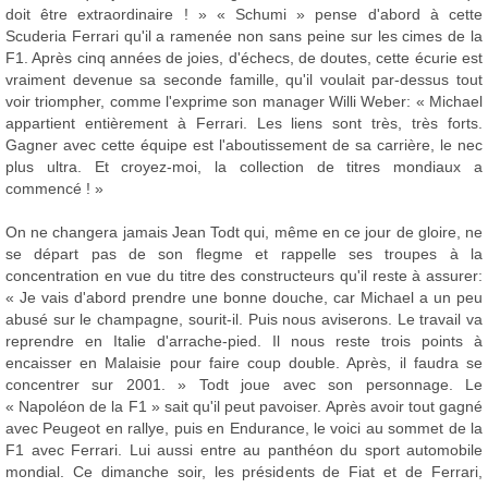
doit être extraordinaire ! » « Schumi » pense d'abord à cette
Scuderia Ferrari qu'il a ramenée non sans peine sur les cimes de la
F1. Après cinq années de joies, d'échecs, de doutes, cette écurie est
vraiment devenue sa seconde famille, qu'il voulait par-dessus tout
voir triompher, comme l'exprime son manager Willi Weber: « Michael
appartient entièrement à Ferrari. Les liens sont très, très forts.
Gagner avec cette équipe est l'aboutissement de sa carrière, le nec
plus ultra. Et croyez-moi, la collection de titres mondiaux a
commencé ! »
On ne changera jamais Jean Todt qui, même en ce jour de gloire, ne
se départ pas de son flegme et rappelle ses troupes à la
concentration en vue du titre des constructeurs qu'il reste à assurer:
« Je vais d'abord prendre une bonne douche, car Michael a un peu
abusé sur le champagne, sourit-il. Puis nous aviserons. Le travail va
reprendre en Italie d'arrache-pied. Il nous reste trois points à
encaisser en Malaisie pour faire coup double. Après, il faudra se
concentrer sur 2001. » Todt joue avec son personnage. Le
« Napoléon de la F1 » sait qu'il peut pavoiser. Après avoir tout gagné
avec Peugeot en rallye, puis en Endurance, le voici au sommet de la
F1 avec Ferrari. Lui aussi entre au panthéon du sport automobile
mondial. Ce dimanche soir, les présidents de Fiat et de Ferrari,