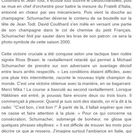
Coulthard et Jean Todt, il écoute tout sourire le Deutschlandlied, puis
se mue en chef d'orchestre pour battre la mesure du Fratelli d'Italia,
entonné en chœur par ses mécaniciens. Puis vient la douche au
champagne: Schumacher déverse le contenu de sa bouteille sur la
tête de Jean Todt. David Coulthard s'en mêle en versant une partie
de son champagne dans le col de chemise du petit Français.
Schumacher finit par sauter dans les bras de son patron: ce sera la
photo-symbole de cette saison 2000.
Cette victoire cruciale a été conquise selon une tactique bien rodée
signée Ross Brawn: le ravitaillement retardé qui permet à Michael
Schumacher de prendre sur son adversaire un avantage décisif
entre leurs arrêts respectifs. « Les conditions étaient difficiles, avec
une pluie très intermittente, raconte le nouveau triple champion du
monde. C'est une victoire obtenue avec la manière, en se bagarrant.
Merci Mika ! La course a basculé au second ravitaillement. Lorsque
Häkkinen est entré, je pouvais faire encore deux ou trois tours. Il
commençait à pleuvoir. Quand je suis sorti des stands, on m'a dit à la
radio: ''C'est bon, c'est bon !'' À partir de là, il fallait espérer que rien
ne casse et faire attention à la pluie. » Pour ce qui concerne sa
consécration, Schumacher, submergé de bonheur, ne glisse que
quelques phrases sibyllines: « Il est difficile de trouver les mots pour
décrire ce que je ressens. J'imagine surtout l'ambiance en Italie, qui