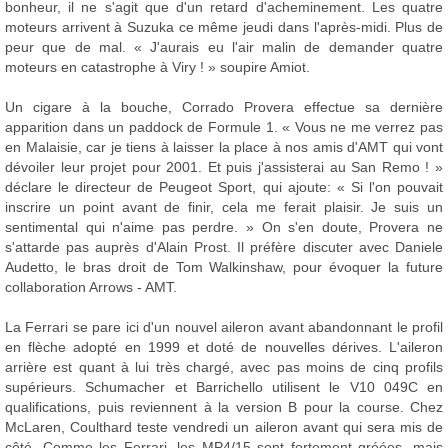
bonheur, il ne s'agit que d'un retard d'acheminement. Les quatre
moteurs arrivent à Suzuka ce même jeudi dans l'après-midi. Plus de
peur que de mal. « J'aurais eu l'air malin de demander quatre
moteurs en catastrophe à Viry ! » soupire Amiot.
Un cigare à la bouche, Corrado Provera effectue sa dernière
apparition dans un paddock de Formule 1. « Vous ne me verrez pas
en Malaisie, car je tiens à laisser la place à nos amis d'AMT qui vont
dévoiler leur projet pour 2001. Et puis j'assisterai au San Remo ! »
déclare le directeur de Peugeot Sport, qui ajoute: « Si l'on pouvait
inscrire un point avant de finir, cela me ferait plaisir. Je suis un
sentimental qui n'aime pas perdre. » On s'en doute, Provera ne
s'attarde pas auprès d'Alain Prost. Il préfère discuter avec Daniele
Audetto, le bras droit de Tom Walkinshaw, pour évoquer la future
collaboration Arrows - AMT.
La Ferrari se pare ici d'un nouvel aileron avant abandonnant le profil
en flèche adopté en 1999 et doté de nouvelles dérives. L'aileron
arrière est quant à lui très chargé, avec pas moins de cinq profils
supérieurs. Schumacher et Barrichello utilisent le V10 049C en
qualifications, puis reviennent à la version B pour la course. Chez
McLaren, Coulthard teste vendredi un aileron avant qui sera mis de
côté. Comme les Ferrari, les MP4/15 sont fortement gréées, mais