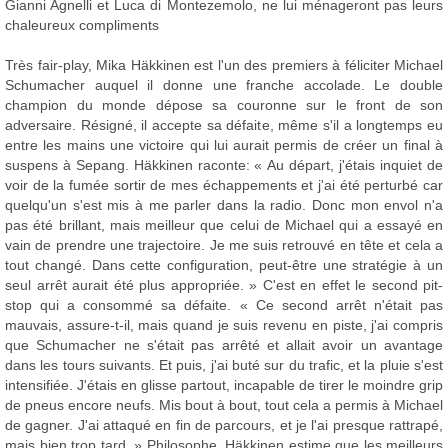
Gianni Agnelli et Luca di Montezemolo, ne lui ménageront pas leurs
chaleureux compliments
Très fair-play, Mika Häkkinen est l'un des premiers à féliciter Michael
Schumacher auquel il donne une franche accolade. Le double
champion du monde dépose sa couronne sur le front de son
adversaire. Résigné, il accepte sa défaite, même s'il a longtemps eu
entre les mains une victoire qui lui aurait permis de créer un final à
suspens à Sepang. Häkkinen raconte: « Au départ, j'étais inquiet de
voir de la fumée sortir de mes échappements et j'ai été perturbé car
quelqu'un s'est mis à me parler dans la radio. Donc mon envol n'a
pas été brillant, mais meilleur que celui de Michael qui a essayé en
vain de prendre une trajectoire. Je me suis retrouvé en tête et cela a
tout changé. Dans cette configuration, peut-être une stratégie à un
seul arrêt aurait été plus appropriée. » C'est en effet le second pit-
stop qui a consommé sa défaite. « Ce second arrêt n'était pas
mauvais, assure-t-il, mais quand je suis revenu en piste, j'ai compris
que Schumacher ne s'était pas arrêté et allait avoir un avantage
dans les tours suivants. Et puis, j'ai buté sur du trafic, et la pluie s'est
intensifiée. J'étais en glisse partout, incapable de tirer le moindre grip
de pneus encore neufs. Mis bout à bout, tout cela a permis à Michael
de gagner. J'ai attaqué en fin de parcours, et je l'ai presque rattrapé,
mais bien trop tard. » Philosophe, Häkkinen estime que les meilleurs