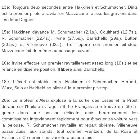
13e: Toujours deux secondes entre Häkkinen et Schumacher. Diniz
est le premier pilote à ravitailler. Mazzacane ratisse les graviers dans
les deux Degner.
15e: Häkkinen devance M. Schumacher (2.1s.), Coulthard (12.7s.),
R. Schumacher (22.4s.), Irvine (27.6s.), Barrichello (29s.), Button
(30.5s.) et Villeneuve (32s.). Trulli opère son premier pit-stop.
Mazzacane fait de même au passage suivant.
16e: Irvine effectue un premier ravitaillement assez long (10s.) et se
relance en dixième position. Il libère ainsi Barrichello.
18e: L'écart est stable entre Häkkinen et Schumacher. Herbert,
Wurz, Salo et Heidfeld se plient à leur premier pit-stop.
20e: Le moteur d'Alesi explose à la sortie des Esses et la Prost
dérape sur l'huile au virage n°8. Le Français se retrouve en tête-à-
queue dans une position délicate, mais heureusement les
commissaires interviennent rapidement pour évacuer sa voiture vers
la pelouse. R. Schumacher ravitaille et repart sixième. Villeneuve
passe aussi aux stands, tout comme Frentzen, de la Rosa et
Fisichella. Ce dernier ne s'arrêtera qu'une fois.