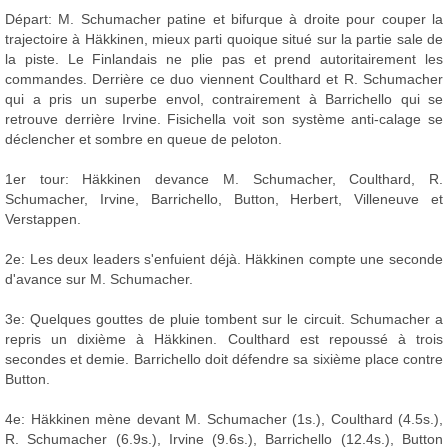
Départ: M. Schumacher patine et bifurque à droite pour couper la
trajectoire à Häkkinen, mieux parti quoique situé sur la partie sale de
la piste. Le Finlandais ne plie pas et prend autoritairement les
commandes. Derrière ce duo viennent Coulthard et R. Schumacher
qui a pris un superbe envol, contrairement à Barrichello qui se
retrouve derrière Irvine. Fisichella voit son système anti-calage se
déclencher et sombre en queue de peloton.
1er tour: Häkkinen devance M. Schumacher, Coulthard, R.
Schumacher, Irvine, Barrichello, Button, Herbert, Villeneuve et
Verstappen.
2e: Les deux leaders s'enfuient déjà. Häkkinen compte une seconde
d'avance sur M. Schumacher.
3e: Quelques gouttes de pluie tombent sur le circuit. Schumacher a
repris un dixième à Häkkinen. Coulthard est repoussé à trois
secondes et demie. Barrichello doit défendre sa sixième place contre
Button.
4e: Häkkinen mène devant M. Schumacher (1s.), Coulthard (4.5s.),
R. Schumacher (6.9s.), Irvine (9.6s.), Barrichello (12.4s.), Button