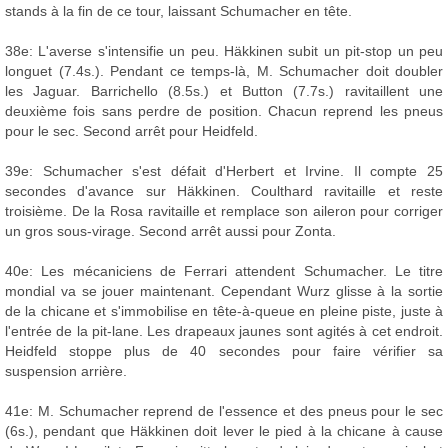
stands à la fin de ce tour, laissant Schumacher en tête.
38e: L'averse s'intensifie un peu. Häkkinen subit un pit-stop un peu
longuet (7.4s.). Pendant ce temps-là, M. Schumacher doit doubler
les Jaguar. Barrichello (8.5s.) et Button (7.7s.) ravitaillent une
deuxième fois sans perdre de position. Chacun reprend les pneus
pour le sec. Second arrêt pour Heidfeld.
39e: Schumacher s'est défait d'Herbert et Irvine. Il compte 25
secondes d'avance sur Häkkinen. Coulthard ravitaille et reste
troisième. De la Rosa ravitaille et remplace son aileron pour corriger
un gros sous-virage. Second arrêt aussi pour Zonta.
40e: Les mécaniciens de Ferrari attendent Schumacher. Le titre
mondial va se jouer maintenant. Cependant Wurz glisse à la sortie
de la chicane et s'immobilise en tête-à-queue en pleine piste, juste à
l'entrée de la pit-lane. Les drapeaux jaunes sont agités à cet endroit.
Heidfeld stoppe plus de 40 secondes pour faire vérifier sa
suspension arrière.
41e: M. Schumacher reprend de l'essence et des pneus pour le sec
(6s.), pendant que Häkkinen doit lever le pied à la chicane à cause