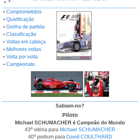
•
Comprometidos
•
Qualificação
•
Grelha de partida
•
Classificação
•
Voltas em cabeça
•
Melhores voltas
•
Volta por volta
•
Campeonato
Sabiam-no?
Piloto
Michael SCHUMACHER é Campeão do Mundo
a
43
vitória para
Michael SCHUMACHER
o
40
podium para
David COULTHARD