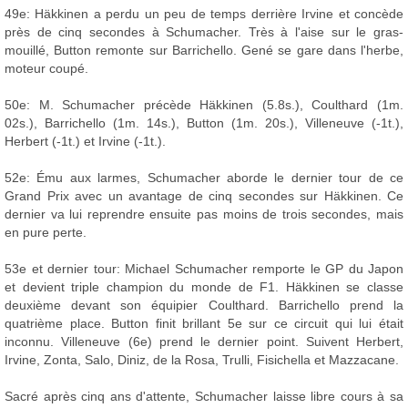
49e: Häkkinen a perdu un peu de temps derrière Irvine et concède
près de cinq secondes à Schumacher. Très à l'aise sur le gras-
mouillé, Button remonte sur Barrichello. Gené se gare dans l'herbe,
moteur coupé.
50e: M. Schumacher précède Häkkinen (5.8s.), Coulthard (1m.
02s.), Barrichello (1m. 14s.), Button (1m. 20s.), Villeneuve (-1t.),
Herbert (-1t.) et Irvine (-1t.).
52e: Ému aux larmes, Schumacher aborde le dernier tour de ce
Grand Prix avec un avantage de cinq secondes sur Häkkinen. Ce
dernier va lui reprendre ensuite pas moins de trois secondes, mais
en pure perte.
53e et dernier tour: Michael Schumacher remporte le GP du Japon
et devient triple champion du monde de F1. Häkkinen se classe
deuxième devant son équipier Coulthard. Barrichello prend la
quatrième place. Button finit brillant 5e sur ce circuit qui lui était
inconnu. Villeneuve (6e) prend le dernier point. Suivent Herbert,
Irvine, Zonta, Salo, Diniz, de la Rosa, Trulli, Fisichella et Mazzacane.
Sacré après cinq ans d'attente, Schumacher laisse libre cours à sa