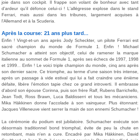
joie dans son cockpit. Il frappe son volant de bonheur avec tant
d'ardeur qu'il défonce celui-ci ! L'allégresse explose dans le stand
Ferrari, mais aussi dans les tribunes, largement acquises à
l'Allemand et à la Scuderia.
Après la course: 21 ans plus tard...
Enfin ! Vingt-et-un ans après Jody Scheckter, un pilote Ferrari est
sacré champion du monde de Formule 1. Enfin ! Michael
Schumacher a atteint son objectif, celui de ramener la marque
italienne au sommet de Formule 1, après ses échecs de 1997, 1998
et 1999... Enfin ! Le voici triple champion du monde, cinq ans après
son dernier sacre. Ce triomphe, au terme d'une saison très intense,
après un passage à vide estival qui lui a fait craindre une énième
défaite, libère l'émotion tapie chez ce grand introverti. Il embrasse
d'abord son épouse Corinna, puis son frère Ralf, Rubens Barrichello,
Jean Todt, Ross Brawn, Luca Baldisserri et tous les mécaniciens.
Mika Häkkinen donne l'accolade à son vainqueur. Plus étonnant:
Jacques Villeneuve vient serrer la main de son ennemi Schumacher !
La cérémonie du podium est jubilatoire. Schumacher exécute son
désormais traditionnel bond triomphal, évite de peu la chute en
retombant, mais n'en a cure. Encadré par Mika Häkkinen, David