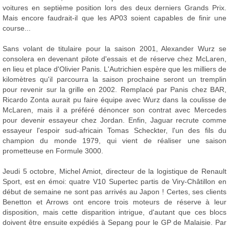
voitures en septième position lors des deux derniers Grands Prix.
Mais encore faudrait-il que les AP03 soient capables de finir une
course...
Sans volant de titulaire pour la saison 2001, Alexander Wurz se
consolera en devenant pilote d'essais et de réserve chez McLaren,
en lieu et place d'Olivier Panis. L'Autrichien espère que les milliers de
kilomètres qu'il parcourra la saison prochaine seront un tremplin
pour revenir sur la grille en 2002. Remplacé par Panis chez BAR,
Ricardo Zonta aurait pu faire équipe avec Wurz dans la coulisse de
McLaren, mais il a préféré dénoncer son contrat avec Mercedes
pour devenir essayeur chez Jordan. Enfin, Jaguar recrute comme
essayeur l'espoir sud-africain Tomas Scheckter, l'un des fils du
champion du monde 1979, qui vient de réaliser une saison
prometteuse en Formule 3000.
Jeudi 5 octobre, Michel Amiot, directeur de la logistique de Renault
Sport, est en émoi: quatre V10 Supertec partis de Viry-Châtillon en
début de semaine ne sont pas arrivés au Japon ! Certes, ses clients
Benetton et Arrows ont encore trois moteurs de réserve à leur
disposition, mais cette disparition intrigue, d'autant que ces blocs
doivent être ensuite expédiés à Sepang pour le GP de Malaisie. Par