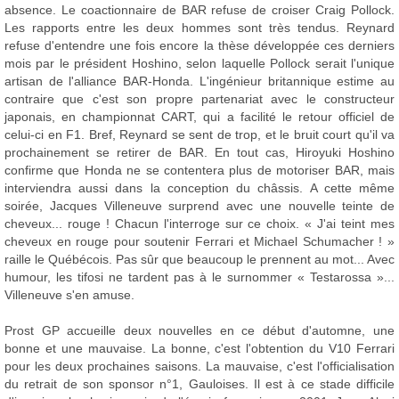
absence. Le coactionnaire de BAR refuse de croiser Craig Pollock.
Les rapports entre les deux hommes sont très tendus. Reynard
refuse d'entendre une fois encore la thèse développée ces derniers
mois par le président Hoshino, selon laquelle Pollock serait l'unique
artisan de l'alliance BAR-Honda. L'ingénieur britannique estime au
contraire que c'est son propre partenariat avec le constructeur
japonais, en championnat CART, qui a facilité le retour officiel de
celui-ci en F1. Bref, Reynard se sent de trop, et le bruit court qu'il va
prochainement se retirer de BAR. En tout cas, Hiroyuki Hoshino
confirme que Honda ne se contentera plus de motoriser BAR, mais
interviendra aussi dans la conception du châssis. A cette même
soirée, Jacques Villeneuve surprend avec une nouvelle teinte de
cheveux... rouge ! Chacun l'interroge sur ce choix. « J'ai teint mes
cheveux en rouge pour soutenir Ferrari et Michael Schumacher ! »
raille le Québécois. Pas sûr que beaucoup le prennent au mot... Avec
humour, les tifosi ne tardent pas à le surnommer « Testarossa »...
Villeneuve s'en amuse.
Prost GP accueille deux nouvelles en ce début d'automne, une
bonne et une mauvaise. La bonne, c'est l'obtention du V10 Ferrari
pour les deux prochaines saisons. La mauvaise, c'est l'officialisation
du retrait de son sponsor n°1, Gauloises. Il est à ce stade difficile