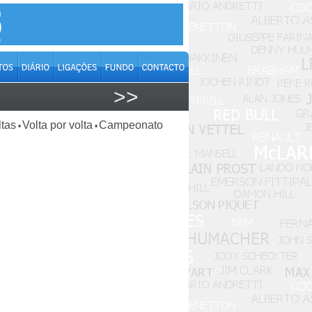
>>
ltas
Volta por volta
Campeonato
•
•