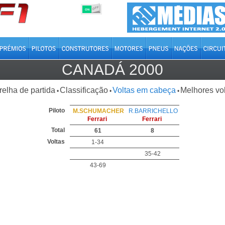
OFF
ON
CANADÁ 2000
relha de partida
Classificação
Voltas em cabeça
Melhores vo
•
•
•
Piloto
M.SCHUMACHER
R.BARRICHELLO
Ferrari
Ferrari
Total
61
8
Voltas
1-34
35-42
43-69