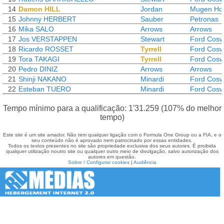
14
Damon HILL
Jordan
Mugen Ho
15
Johnny HERBERT
Sauber
Petronas
16
Mika SALO
Arrows
Arrows
17
Jos VERSTAPPEN
Stewart
Ford Cosw
18
Ricardo ROSSET
Tyrrell
Ford Cosw
19
Tora TAKAGI
Tyrrell
Ford Cosw
20
Pedro DINIZ
Arrows
Arrows
21
Shinji NAKANO
Minardi
Ford Cosw
22
Esteban TUERO
Minardi
Ford Cosw
Tempo mínimo para a qualificação: 1'31.259 (107% do melhor
tempo)
Este site é um site amador. Não tem qualquer ligação com o Formula One Group ou a FIA, e o
seu conteúdo não é aprovado nem patrocinado por essas entidades.
Todos os textos presentes no site são propriedade exclusiva dos seus autores. É proibida
qualquer utilização noutro site ou qualquer outro meio de divulgação, salvo autorização dos
autores em questão.
Sobre / Configurar cookies
|
Audiência