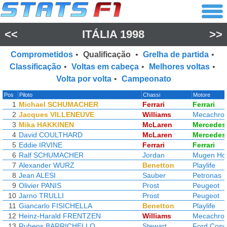
<<
ITÁLIA 1998
>>
Comprometidos
•
Qualificação
•
Grelha de partida
•
Classificação
•
Voltas em cabeça
•
Melhores voltas
•
Volta por volta
•
Campeonato
Pos
Piloto
Chassi
Motore
1
Michael SCHUMACHER
Ferrari
Ferrari
2
Jacques VILLENEUVE
Williams
Mecachro
3
Mika HAKKINEN
McLaren
Mercedes
4
David COULTHARD
McLaren
Mercedes
5
Eddie IRVINE
Ferrari
Ferrari
6
Ralf SCHUMACHER
Jordan
Mugen Ho
7
Alexander WURZ
Benetton
Playlife
8
Jean ALESI
Sauber
Petronas
9
Olivier PANIS
Prost
Peugeot
10
Jarno TRULLI
Prost
Peugeot
11
Giancarlo FISICHELLA
Benetton
Playlife
12
Heinz-Harald FRENTZEN
Williams
Mecachro
13
Rubens BARRICHELLO
Stewart
Ford Cosw