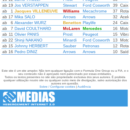
ab
19
Jos VERSTAPPEN
Stewart
Ford Cosworth
39
Caixa
ab
1
Jacques VILLENEUVE
Williams
Mecachrome
37
Rota
ab
17
Mika SALO
Arrows
Arrows
32
Acele
ab
6
Alexander WURZ
Benetton
Playlife
24
Caixa
ab
7
David COULTHARD
McLaren
Mercedes
16
Moto
ab
11
Olivier PANIS
Prost
Peugeot
15
Vibra
ab
22
Shinji NAKANO
Minardi
Ford Cosworth
13
Moto
ab
15
Johnny HERBERT
Sauber
Petronas
12
Rota
ab
16
Pedro DINIZ
Arrows
Arrows
10
Saída
Este site é um site amador. Não tem qualquer ligação com o Formula One Group ou a FIA, e o
seu conteúdo não é aprovado nem patrocinado por essas entidades.
Todos os textos presentes no site são propriedade exclusiva dos seus autores. É proibida
qualquer utilização noutro site ou qualquer outro meio de divulgação, salvo autorização dos
autores em questão.
Sobre / Configurar cookies
|
Audiência