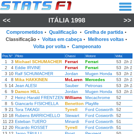
<<
ITÁLIA 1998
>>
Comprometidos
•
Qualificação
•
Grelha de partida
•
Classificação
•
Voltas em cabeça
•
Melhores voltas
•
Volta por volta
•
Campeonato
Pos
N°
Piloto
Chassi
Motore
Volta
1
3
Michael SCHUMACHER
Ferrari
Ferrari
53
1h 1
2
4
Eddie IRVINE
Ferrari
Ferrari
53
1h 1
3
10
Ralf SCHUMACHER
Jordan
Mugen Honda
53
1h 1
4
8
Mika HAKKINEN
McLaren
Mercedes
53
1h 1
5
14
Jean ALESI
Sauber
Petronas
53
1h 1
6
9
Damon HILL
Jordan
Mugen Honda
53
1h 1
7
2
Heinz-Harald FRENTZEN
Williams
Mecachrome
52
8
5
Giancarlo FISICHELLA
Benetton
Playlife
52
9
21
Tora TAKAGI
Tyrrell
Ford Cosworth
52
10
18
Rubens BARRICHELLO
Stewart
Ford Cosworth
52
11
23
Esteban TUERO
Minardi
Ford Cosworth
51
12
20
Ricardo ROSSET
Tyrrell
Ford Cosworth
51
13
12
Jarno TRULLI
Prost
Peugeot
50