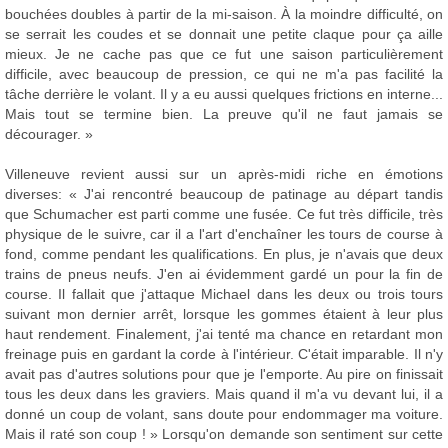
bouchées doubles à partir de la mi-saison. À la moindre difficulté, on
se serrait les coudes et se donnait une petite claque pour ça aille
mieux. Je ne cache pas que ce fut une saison particulièrement
difficile, avec beaucoup de pression, ce qui ne m'a pas facilité la
tâche derrière le volant. Il y a eu aussi quelques frictions en interne...
Mais tout se termine bien. La preuve qu'il ne faut jamais se
décourager. »
Villeneuve revient aussi sur un après-midi riche en émotions
diverses: « J'ai rencontré beaucoup de patinage au départ tandis
que Schumacher est parti comme une fusée. Ce fut très difficile, très
physique de le suivre, car il a l'art d'enchaîner les tours de course à
fond, comme pendant les qualifications. En plus, je n'avais que deux
trains de pneus neufs. J'en ai évidemment gardé un pour la fin de
course. Il fallait que j'attaque Michael dans les deux ou trois tours
suivant mon dernier arrêt, lorsque les gommes étaient à leur plus
haut rendement. Finalement, j'ai tenté ma chance en retardant mon
freinage puis en gardant la corde à l'intérieur. C'était imparable. Il n'y
avait pas d'autres solutions pour que je l'emporte. Au pire on finissait
tous les deux dans les graviers. Mais quand il m'a vu devant lui, il a
donné un coup de volant, sans doute pour endommager ma voiture.
Mais il raté son coup ! » Lorsqu'on demande son sentiment sur cette