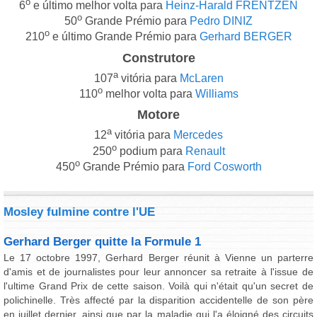
o
6
e último melhor volta para
Heinz-Harald FRENTZEN
o
50
Grande Prémio para
Pedro DINIZ
o
210
e último Grande Prémio para
Gerhard BERGER
Construtore
a
107
vitória para
McLaren
o
110
melhor volta para
Williams
Motore
a
12
vitória para
Mercedes
o
250
podium para
Renault
o
450
Grande Prémio para
Ford Cosworth
Mosley fulmine contre l'UE
Gerhard Berger quitte la Formule 1
Le 17 octobre 1997, Gerhard Berger réunit à Vienne un parterre
d'amis et de journalistes pour leur annoncer sa retraite à l'issue de
l'ultime Grand Prix de cette saison. Voilà qui n'était qu'un secret de
polichinelle. Très affecté par la disparition accidentelle de son père
en juillet dernier, ainsi que par la maladie qui l'a éloigné des circuits