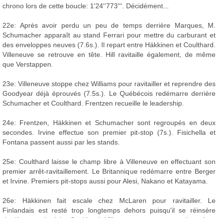
chrono lors de cette boucle: 1'24''773'''. Décidément...
22e: Après avoir perdu un peu de temps derrière Marques, M.
Schumacher apparaît au stand Ferrari pour mettre du carburant et
des enveloppes neuves (7.6s.). Il repart entre Häkkinen et Coulthard.
Villeneuve se retrouve en tête. Hill ravitaille également, de même
que Verstappen.
23e: Villeneuve stoppe chez Williams pour ravitailler et reprendre des
Goodyear déjà éprouvés (7.5s.). Le Québécois redémarre derrière
Schumacher et Coulthard. Frentzen recueille le leadership.
24e: Frentzen, Häkkinen et Schumacher sont regroupés en deux
secondes. Irvine effectue son premier pit-stop (7s.). Fisichella et
Fontana passent aussi par les stands.
25e: Coulthard laisse le champ libre à Villeneuve en effectuant son
premier arrêt-ravitaillement. Le Britannique redémarre entre Berger
et Irvine. Premiers pit-stops aussi pour Alesi, Nakano et Katayama.
26e: Häkkinen fait escale chez McLaren pour ravitailler. Le
Finlandais est resté trop longtemps dehors puisqu'il se réinsère