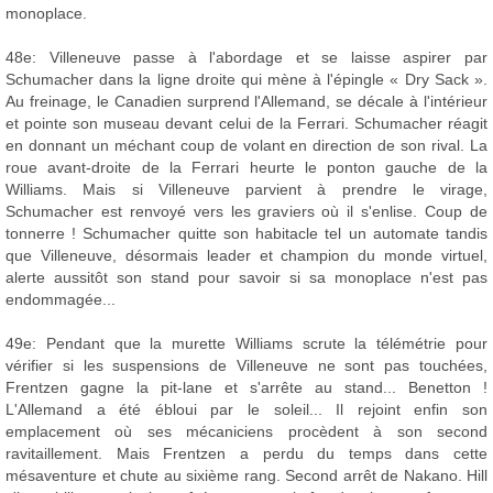
monoplace.
48e: Villeneuve passe à l'abordage et se laisse aspirer par
Schumacher dans la ligne droite qui mène à l'épingle « Dry Sack ».
Au freinage, le Canadien surprend l'Allemand, se décale à l'intérieur
et pointe son museau devant celui de la Ferrari. Schumacher réagit
en donnant un méchant coup de volant en direction de son rival. La
roue avant-droite de la Ferrari heurte le ponton gauche de la
Williams. Mais si Villeneuve parvient à prendre le virage,
Schumacher est renvoyé vers les graviers où il s'enlise. Coup de
tonnerre ! Schumacher quitte son habitacle tel un automate tandis
que Villeneuve, désormais leader et champion du monde virtuel,
alerte aussitôt son stand pour savoir si sa monoplace n'est pas
endommagée...
49e: Pendant que la murette Williams scrute la télémétrie pour
vérifier si les suspensions de Villeneuve ne sont pas touchées,
Frentzen gagne la pit-lane et s'arrête au stand... Benetton !
L'Allemand a été ébloui par le soleil... Il rejoint enfin son
emplacement où ses mécaniciens procèdent à son second
ravitaillement. Mais Frentzen a perdu du temps dans cette
mésaventure et chute au sixième rang. Second arrêt de Nakano. Hill