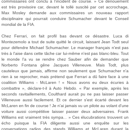
commissaires ont conclu à l'incident de course. » Ce dénouement
est très provisoire car, devant le tollé suscité par cet accrochage,
Max Mosley demande aux commissaires un nouveau rapport
disciplinaire qui pourrait conduire Schumacher devant le Conseil
mondial de la FIA.
Chez Ferrari, on fait profil bas devant ce désastre. Luca di
Montezemolo a tout de suite quitté le circuit, laissant Jean Todt seul
pour défendre Michael Schumacher. Le manager français n'est pas
très à l'aise dans cette tâche car lui-même n'est pas blanc-bleu. Tout
le monde l'a vu se rendre chez Sauber afin de demander que
Norberto Fontana gêne Jacques Villeneuve. Mais Todt, plus
cauteleux que jamais, affirme non seulement que Schumacher n'a
rien à se reprocher, mais prétend que Ferrari a dû faire face à une
coalition Williams - McLaren ! « Nous avons eu deux écuries à
combattre », déclare-t-il à Auto Hebdo. « Par exemple, après les
seconds ravitaillements, Coulthard aurait pu ne pas laisser passer
Villeneuve aussi facilement. Et ce dernier s'est écarté devant les
McLaren en fin de course ! Je n'ai jamais vu un pilote au volant d'une
voiture aussi compétitive laisser passer deux adversaires. Frank
Williams est vraiment très sympa... » Ces élucubrations trouvent un
écho puisque la FIA diligente aussi une enquête sur les
conversations radios des stands Williams et McLaren durant la