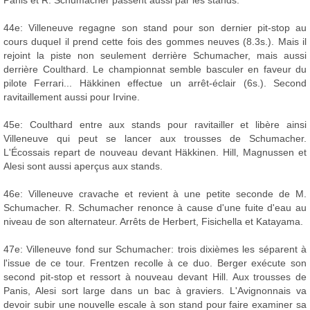
Panis et R. Schumacher passent aussi par les stands.
44e: Villeneuve regagne son stand pour son dernier pit-stop au
cours duquel il prend cette fois des gommes neuves (8.3s.). Mais il
rejoint la piste non seulement derrière Schumacher, mais aussi
derrière Coulthard. Le championnat semble basculer en faveur du
pilote Ferrari... Häkkinen effectue un arrêt-éclair (6s.). Second
ravitaillement aussi pour Irvine.
45e: Coulthard entre aux stands pour ravitailler et libère ainsi
Villeneuve qui peut se lancer aux trousses de Schumacher.
L'Écossais repart de nouveau devant Häkkinen. Hill, Magnussen et
Alesi sont aussi aperçus aux stands.
46e: Villeneuve cravache et revient à une petite seconde de M.
Schumacher. R. Schumacher renonce à cause d'une fuite d'eau au
niveau de son alternateur. Arrêts de Herbert, Fisichella et Katayama.
47e: Villeneuve fond sur Schumacher: trois dixièmes les séparent à
l'issue de ce tour. Frentzen recolle à ce duo. Berger exécute son
second pit-stop et ressort à nouveau devant Hill. Aux trousses de
Panis, Alesi sort large dans un bac à graviers. L'Avignonnais va
devoir subir une nouvelle escale à son stand pour faire examiner sa