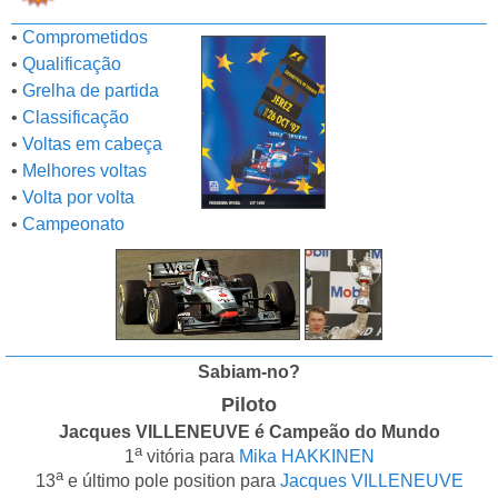
•
Comprometidos
•
Qualificação
•
Grelha de partida
•
Classificação
•
Voltas em cabeça
•
Melhores voltas
•
Volta por volta
•
Campeonato
Sabiam-no?
Piloto
Jacques VILLENEUVE é Campeão do Mundo
a
1
vitória para
Mika HAKKINEN
a
13
e último pole position para
Jacques VILLENEUVE