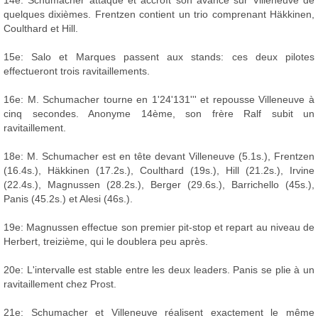
14e: Schumacher attaque et accroît son avance sur Villeneuve de
quelques dixièmes. Frentzen contient un trio comprenant Häkkinen,
Coulthard et Hill.
15e: Salo et Marques passent aux stands: ces deux pilotes
effectueront trois ravitaillements.
16e: M. Schumacher tourne en 1'24'131''' et repousse Villeneuve à
cinq secondes. Anonyme 14ème, son frère Ralf subit un
ravitaillement.
18e: M. Schumacher est en tête devant Villeneuve (5.1s.), Frentzen
(16.4s.), Häkkinen (17.2s.), Coulthard (19s.), Hill (21.2s.), Irvine
(22.4s.), Magnussen (28.2s.), Berger (29.6s.), Barrichello (45s.),
Panis (45.2s.) et Alesi (46s.).
19e: Magnussen effectue son premier pit-stop et repart au niveau de
Herbert, treizième, qui le doublera peu après.
20e: L'intervalle est stable entre les deux leaders. Panis se plie à un
ravitaillement chez Prost.
21e: Schumacher et Villeneuve réalisent exactement le même