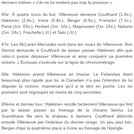
derniers mètres « s'ils ne lui mettent pas trop la pression ».
65e: À quatre tours du but, Villeneuve devance Coulthard (1.8s.),
Häkkinen (2.8s.), Irvine (5.8s.), Berger (6.5s.), Frentzen (7.2s.),
Panis (1m. 03s.), Herbert (1m. 10s.), Magnussen (1m. 15s.), Nakano
(1m. 24s.), Fisichella (-1t.) et Salo (-1t.).
67e: Les McLaren-Mercedes sont dans les roues de Villeneuve. Ron
Dennis demande à Coulthard de laisser passer Häkkinen afin que
celui-ci puisse dépasser Villeneuve et ainsi conquérir sa première
victoire. L'Écossais s'exécute sur la ligne de chronométrage.
68e: Häkkinen prend Villeneuve en chasse. Le Finlandais étant
beaucoup plus rapide que lui, le Canadien n'a pas l'intention de lui
disputer la victoire, maintenant qu'il a le titre en poche. Les six
premiers sont regroupés en moins de cinq secondes.
69ème et dernier tour: Häkkinen recolle facilement Villeneuve qui finit
par le laisser passer au freinage de la chicane Senna. Le
Scandinave file vers le drapeau à damiers. Coulthard déborde
ensuite Villeneuve par l'intérieur du dernier virage. Un peu plus loin,
Berger chipe la quatrième place à Irvine au freinage de l'épingle.