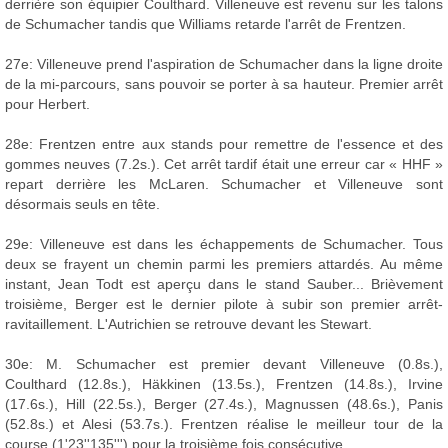
derrière son équipier Coulthard. Villeneuve est revenu sur les talons
de Schumacher tandis que Williams retarde l'arrêt de Frentzen.
27e: Villeneuve prend l'aspiration de Schumacher dans la ligne droite
de la mi-parcours, sans pouvoir se porter à sa hauteur. Premier arrêt
pour Herbert.
28e: Frentzen entre aux stands pour remettre de l'essence et des
gommes neuves (7.2s.). Cet arrêt tardif était une erreur car « HHF »
repart derrière les McLaren. Schumacher et Villeneuve sont
désormais seuls en tête.
29e: Villeneuve est dans les échappements de Schumacher. Tous
deux se frayent un chemin parmi les premiers attardés. Au même
instant, Jean Todt est aperçu dans le stand Sauber... Brièvement
troisième, Berger est le dernier pilote à subir son premier arrêt-
ravitaillement. L'Autrichien se retrouve devant les Stewart.
30e: M. Schumacher est premier devant Villeneuve (0.8s.),
Coulthard (12.8s.), Häkkinen (13.5s.), Frentzen (14.8s.), Irvine
(17.6s.), Hill (22.5s.), Berger (27.4s.), Magnussen (48.6s.), Panis
(52.8s.) et Alesi (53.7s.). Frentzen réalise le meilleur tour de la
course (1'23''135''') pour la troisième fois consécutive.