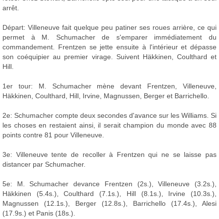
arrêt.
Départ: Villeneuve fait quelque peu patiner ses roues arrière, ce qui
permet à M. Schumacher de s'emparer immédiatement du
commandement. Frentzen se jette ensuite à l'intérieur et dépasse
son coéquipier au premier virage. Suivent Häkkinen, Coulthard et
Hill.
1er tour: M. Schumacher mène devant Frentzen, Villeneuve,
Häkkinen, Coulthard, Hill, Irvine, Magnussen, Berger et Barrichello.
2e: Schumacher compte deux secondes d'avance sur les Williams. Si
les choses en restaient ainsi, il serait champion du monde avec 88
points contre 81 pour Villeneuve.
3e: Villeneuve tente de recoller à Frentzen qui ne se laisse pas
distancer par Schumacher.
5e: M. Schumacher devance Frentzen (2s.), Villeneuve (3.2s.),
Häkkinen (5.4s.), Coulthard (7.1s.), Hill (8.1s.), Irvine (10.3s.),
Magnussen (12.1s.), Berger (12.8s.), Barrichello (17.4s.), Alesi
(17.9s.) et Panis (18s.).