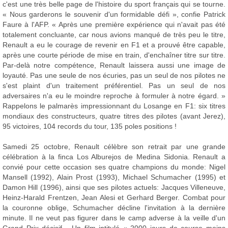
c'est une très belle page de l'histoire du sport français qui se tourne.
« Nous garderons le souvenir d'un formidable défi », confie Patrick
Faure à l'AFP. « Après une première expérience qui n'avait pas été
totalement concluante, car nous avions manqué de très peu le titre,
Renault a eu le courage de revenir en F1 et a prouvé être capable,
après une courte période de mise en train, d'enchaîner titre sur titre.
Par-delà notre compétence, Renault laissera aussi une image de
loyauté. Pas une seule de nos écuries, pas un seul de nos pilotes ne
s'est plaint d'un traitement préférentiel. Pas un seul de nos
adversaires n'a eu le moindre reproche à formuler à notre égard. »
Rappelons le palmarès impressionnant du Losange en F1: six titres
mondiaux des constructeurs, quatre titres des pilotes (avant Jerez),
95 victoires, 104 records du tour, 135 poles positions !
Samedi 25 octobre, Renault célèbre son retrait par une grande
célébration à la finca Los Alburejos de Medina Sidonia. Renault a
convié pour cette occasion ses quatre champions du monde: Nigel
Mansell (1992), Alain Prost (1993), Michael Schumacher (1995) et
Damon Hill (1996), ainsi que ses pilotes actuels: Jacques Villeneuve,
Heinz-Harald Frentzen, Jean Alesi et Gerhard Berger. Combat pour
la couronne oblige, Schumacher décline l'invitation à la dernière
minute. Il ne veut pas figurer dans le camp adverse à la veille d'un