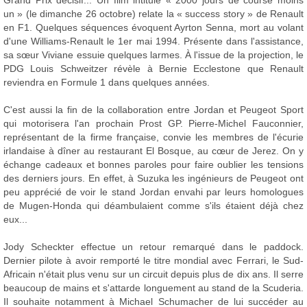
Grand Prix décisif... Un film intitulé « 2000 jours de course moins
un » (le dimanche 26 octobre) relate la « success story » de Renault
en F1. Quelques séquences évoquent Ayrton Senna, mort au volant
d'une Williams-Renault le 1er mai 1994. Présente dans l'assistance,
sa sœur Viviane essuie quelques larmes. À l'issue de la projection, le
PDG Louis Schweitzer révèle à Bernie Ecclestone que Renault
reviendra en Formule 1 dans quelques années.
C'est aussi la fin de la collaboration entre Jordan et Peugeot Sport
qui motorisera l'an prochain Prost GP. Pierre-Michel Fauconnier,
représentant de la firme française, convie les membres de l'écurie
irlandaise à dîner au restaurant El Bosque, au cœur de Jerez. On y
échange cadeaux et bonnes paroles pour faire oublier les tensions
des derniers jours. En effet, à Suzuka les ingénieurs de Peugeot ont
peu apprécié de voir le stand Jordan envahi par leurs homologues
de Mugen-Honda qui déambulaient comme s'ils étaient déjà chez
eux...
Jody Scheckter effectue un retour remarqué dans le paddock.
Dernier pilote à avoir remporté le titre mondial avec Ferrari, le Sud-
Africain n'était plus venu sur un circuit depuis plus de dix ans. Il serre
beaucoup de mains et s'attarde longuement au stand de la Scuderia.
Il souhaite notamment à Michael Schumacher de lui succéder au