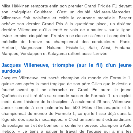
Mika Häkkinen remporte enfin son premier Grand Prix de F1 devant
son coéquipier Coulthard. C'est un doublé McLaren-Mercedes.
Villeneuve finit troisième et coiffe la couronne mondiale. Berger
achève son dernier Grand Prix à la quatrième place, un dixième
derrière Villeneuve qu'il a tenté en vain de « sauter » sur la ligne.
Irvine termine cinquième. Frentzen se classe sixième et conquiert la
médaille de bronze au championnat des conducteurs. Panis,
Herbert, Magnussen, Nakano, Fisichella, Salo, Alesi, Fontana,
Marques, Verstappen et Katayama rallient aussi l'arrivée.
Jacques Villeneuve, triomphe (sur le fil) d'un jeune
surdoué
Jacques Villeneuve est sacré champion du monde de Formule 1,
quinze ans après la mort tragique de son père Gilles que le destin a
fauché avant qu'il ne décroche ce Graal. En outre, le jeune
Québécois est titré dès sa seconde saison de Formule 1, un exploit
inédit dans l'histoire de la discipline. À seulement 26 ans, Villeneuve
Junior compte à son palmarès les 500 Miles d'Indianapolis et le
championnat du monde de Formule 1, ce qui le hisse déjà dans la
légende des sports mécaniques. « C'est un sentiment extraordinaire
de soulagement et de bonheur » confie le nouveau champion à Auto
Hebdo. « Je tiens à saluer le travail de l'équipe qui a mis les