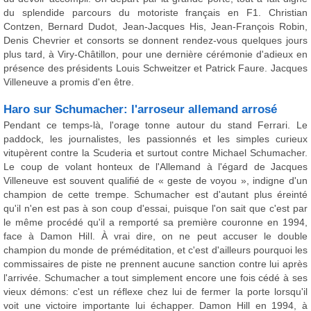
du splendide parcours du motoriste français en F1. Christian
Contzen, Bernard Dudot, Jean-Jacques His, Jean-François Robin,
Denis Chevrier et consorts se donnent rendez-vous quelques jours
plus tard, à Viry-Châtillon, pour une dernière cérémonie d'adieux en
présence des présidents Louis Schweitzer et Patrick Faure. Jacques
Villeneuve a promis d'en être.
Haro sur Schumacher: l'arroseur allemand arrosé
Pendant ce temps-là, l'orage tonne autour du stand Ferrari. Le
paddock, les journalistes, les passionnés et les simples curieux
vitupèrent contre la Scuderia et surtout contre Michael Schumacher.
Le coup de volant honteux de l'Allemand à l'égard de Jacques
Villeneuve est souvent qualifié de « geste de voyou », indigne d'un
champion de cette trempe. Schumacher est d'autant plus éreinté
qu'il n'en est pas à son coup d'essai, puisque l'on sait que c'est par
le même procédé qu'il a remporté sa première couronne en 1994,
face à Damon Hill. À vrai dire, on ne peut accuser le double
champion du monde de préméditation, et c'est d'ailleurs pourquoi les
commissaires de piste ne prennent aucune sanction contre lui après
l'arrivée. Schumacher a tout simplement encore une fois cédé à ses
vieux démons: c'est un réflexe chez lui de fermer la porte lorsqu'il
voit une victoire importante lui échapper. Damon Hill en 1994, à