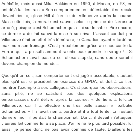
Adélaïde, mais aussi Mika Häkkinen en 1990, à Macao, en F3, en
ont déjà fait les frais. « Son comportement est détestable, il ne recule
devant rien », glisse Hill à l'oreille de Villeneuve après la course.
Mais cette fois, la morale est sauve, selon le principe de l'arroseur
arrosé, puisque c'est Schumacher qui a fini sur le sable. Pire encore,
ce dernier a de fait sauvé la mise à son rival. L'assaut conduit par
Villeneuve était en effet très téméraire, le Canadien ayant retardé au
maximum son freinage. C'est probablement grâce au choc contre la
Ferrari qu'il a pu suffisamment ralentir pour prendre le virage !... Si
Schumacher n'avait pas eu ce réflexe stupide, sans doute serait-il
devenu champion du monde...
Quoiqu'il en soit, son comportement est jugé inacceptable, d'autant
plus qu'il est le président en exercice du GPDA, et doit à ce titre
montrer l'exemple à ses collègues. C'est pourquoi les observateurs,
sans pitié, ne se satisfont pas des quelques explications
embarrassées qu'il délivre après la course. « Je tiens à féliciter
Villeneuve, car il a effectué une très belle saison », balbutie
Schumacher. « Il n'avait rien à perdre et il a tout tenté. En restant
derrière moi, il perdait le championnat. Donc, il devait m'attaquer.
J'aurais fait comme lui à sa place. J'ai freiné le plus tard possible, lui
aussi, je pense donc ne pas avoir commis de faute. D'ailleurs les