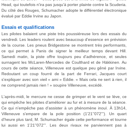
Head, qui toutefois n'ira pas jusqu'à porter plainte contre la Scuderia.
Du côté des Rouges, Schumacher adopte le différentiel électronique
évalué par Eddie Irvine au Japon.
Essais et qualifications
Les pilotes balaient une piste très poussiéreuse lors des essais du
vendredi. Les leaders roulent avec beaucoup d'essence en prévision
de la course. Les pneus Bridgestone se montrent très performants,
ce qui permet à Panis de signer le meilleur temps devant Hill.
Samedi matin, la piste offre toujours peu d'adhérence, et seules
surnagent les McLaren-Mercedes de Coulthard et de Häkkinen. Au
cours de cette séance, Villeneuve est quelque peu gêné par Irvine.
Redoutant un coup fourré de la part de Ferrari, Jacques court
s'expliquer avec son vieil « ami » Eddie. « Mais cela ne sert à rien, il
ne comprend jamais rien ! » soupire Villeneuve, excédé.
L'après-midi, le mercure ne cesse de grimper et le vent se lève, ce
qui empêche les pilotes d'améliorer au fur et à mesure de la séance.
Ce qui n'empêche pas d'assister à un phénomène inouï. À 13h14,
Villeneuve s'empare de la pole position (1'21''072'''). Un quart
d'heure plus tard, M. Schumacher égale cette performance et tourne
lui aussi en 1'21''072'''. Les deux rivaux ne parviennent pas à