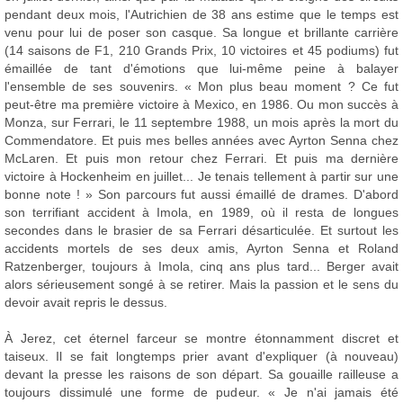
pendant deux mois, l'Autrichien de 38 ans estime que le temps est
venu pour lui de poser son casque. Sa longue et brillante carrière
(14 saisons de F1, 210 Grands Prix, 10 victoires et 45 podiums) fut
émaillée de tant d'émotions que lui-même peine à balayer
l'ensemble de ses souvenirs. « Mon plus beau moment ? Ce fut
peut-être ma première victoire à Mexico, en 1986. Ou mon succès à
Monza, sur Ferrari, le 11 septembre 1988, un mois après la mort du
Commendatore. Et puis mes belles années avec Ayrton Senna chez
McLaren. Et puis mon retour chez Ferrari. Et puis ma dernière
victoire à Hockenheim en juillet... Je tenais tellement à partir sur une
bonne note ! » Son parcours fut aussi émaillé de drames. D'abord
son terrifiant accident à Imola, en 1989, où il resta de longues
secondes dans le brasier de sa Ferrari désarticulée. Et surtout les
accidents mortels de ses deux amis, Ayrton Senna et Roland
Ratzenberger, toujours à Imola, cinq ans plus tard... Berger avait
alors sérieusement songé à se retirer. Mais la passion et le sens du
devoir avait repris le dessus.
À Jerez, cet éternel farceur se montre étonnamment discret et
taiseux. Il se fait longtemps prier avant d'expliquer (à nouveau)
devant la presse les raisons de son départ. Sa gouaille railleuse a
toujours dissimulé une forme de pudeur. « Je n'ai jamais été