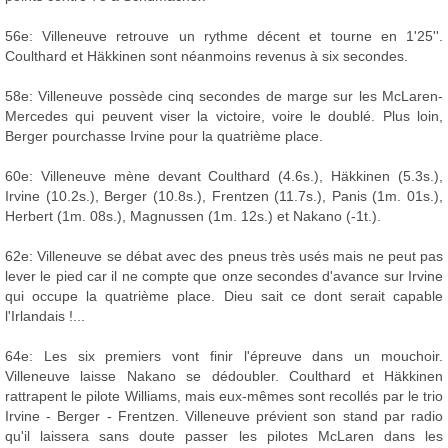
56e: Villeneuve retrouve un rythme décent et tourne en 1'25''.
Coulthard et Häkkinen sont néanmoins revenus à six secondes.
58e: Villeneuve possède cinq secondes de marge sur les McLaren-
Mercedes qui peuvent viser la victoire, voire le doublé. Plus loin,
Berger pourchasse Irvine pour la quatrième place.
60e: Villeneuve mène devant Coulthard (4.6s.), Häkkinen (5.3s.),
Irvine (10.2s.), Berger (10.8s.), Frentzen (11.7s.), Panis (1m. 01s.),
Herbert (1m. 08s.), Magnussen (1m. 12s.) et Nakano (-1t.).
62e: Villeneuve se débat avec des pneus très usés mais ne peut pas
lever le pied car il ne compte que onze secondes d'avance sur Irvine
qui occupe la quatrième place. Dieu sait ce dont serait capable
l'Irlandais !...
64e: Les six premiers vont finir l'épreuve dans un mouchoir.
Villeneuve laisse Nakano se dédoubler. Coulthard et Häkkinen
rattrapent le pilote Williams, mais eux-mêmes sont recollés par le trio
Irvine - Berger - Frentzen. Villeneuve prévient son stand par radio
qu'il laissera sans doute passer les pilotes McLaren dans les