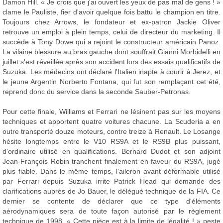
Damon Hill. « Je crois que j'ai ouvert les yeux de pas mal de gens ! »
clame le Pauliste, fier d'avoir quelque fois battu le champion en titre.
Toujours chez Arrows, le fondateur et ex-patron Jackie Oliver
retrouve un emploi à plein temps, celui de directeur du marketing. Il
succède à Tony Dowe qui a rejoint le constructeur américain Panoz.
La vilaine blessure au bras gauche dont souffrait Gianni Morbidelli en
juillet s'est réveillée après son accident lors des essais qualificatifs de
Suzuka. Les médecins ont déclaré l'Italien inapte à courir à Jerez, et
le jeune Argentin Norberto Fontana, qui fut son remplaçant cet été,
reprend donc du service dans la seconde Sauber-Petronas.
Pour cette finale, Williams et Ferrari ne lésinent pas sur les moyens
techniques et apportent quatre voitures chacune. La Scuderia a en
outre transporté douze moteurs, contre treize à Renault. Le Losange
hésite longtemps entre le V10 RS9A et le RS9B plus puissant,
d'ordinaire utilisé en qualifications. Bernard Dudot et son adjoint
Jean-François Robin tranchent finalement en faveur du RS9A, jugé
plus fiable. Dans le même temps, l'aileron avant déformable utilisé
par Ferrari depuis Suzuka irrite Patrick Head qui demande des
clarifications auprès de Jo Bauer, le délégué technique de la FIA. Ce
dernier se contente de déclarer que ce type d'éléments
aérodynamiques sera de toute façon autorisé par le règlement
technique de 1998. « Cette pièce est à la limite de légalité ! » peste