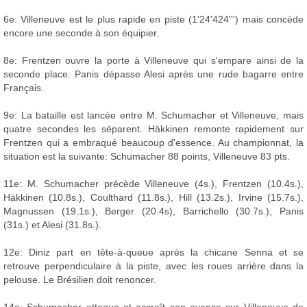
6e: Villeneuve est le plus rapide en piste (1'24'424''') mais concède
encore une seconde à son équipier.
8e: Frentzen ouvre la porte à Villeneuve qui s'empare ainsi de la
seconde place. Panis dépasse Alesi après une rude bagarre entre
Français.
9e: La bataille est lancée entre M. Schumacher et Villeneuve, mais
quatre secondes les séparent. Häkkinen remonte rapidement sur
Frentzen qui a embraqué beaucoup d'essence. Au championnat, la
situation est la suivante: Schumacher 88 points, Villeneuve 83 pts.
11e: M. Schumacher précède Villeneuve (4s.), Frentzen (10.4s.),
Häkkinen (10.8s.), Coulthard (11.8s.), Hill (13.2s.), Irvine (15.7s.),
Magnussen (19.1s.), Berger (20.4s), Barrichello (30.7s.), Panis
(31s.) et Alesi (31.8s.).
12e: Diniz part en tête-à-queue après la chicane Senna et se
retrouve perpendiculaire à la piste, avec les roues arrière dans la
pelouse. Le Brésilien doit renoncer.