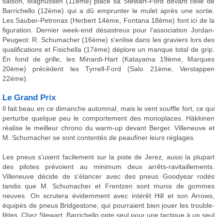
saison, Magnussen (11ème) place sa Stewart-Ford devant celle de
Barrichello (12ème) qui a dû emprunter le mulet après une sortie.
Les Sauber-Petronas (Herbert 14ème, Fontana 18ème) font ici de la
figuration. Dernier week-end désastreux pour l'association Jordan-
Peugeot: R. Schumacher (16ème) s'enlise dans les graviers lors des
qualifications et Fisichella (17ème) déplore un manque total de grip.
En fond de grille, les Minardi-Hart (Katayama 19ème, Marques
20ème) précèdent les Tyrrell-Ford (Salo 21ème, Verstappen
22ème).
Le Grand Prix
Il fait beau en ce dimanche automnal, mais le vent souffle fort, ce qui
perturbe quelque peu le comportement des monoplaces. Häkkinen
réalise le meilleur chrono du warm-up devant Berger. Villeneuve et
M. Schumacher se sont contentés de peaufiner leurs réglages.
Les pneus s'usent facilement sur la piste de Jerez, aussi la plupart
des pilotes prévoient au minimum deux arrêts-ravitaillements.
Villeneuve décide de s'élancer avec des pneus Goodyear rodés
tandis que M. Schumacher et Frentzen sont munis de gommes
neuves. On scrutera évidemment avec intérêt Hill et son Arrows,
équipés de pneus Bridgestone, qui pourraient bien jouer les trouble-
fêtes. Chez Stewart, Barrichello opte seul pour une tactique à un seul