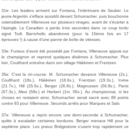
31e: Les leaders arrivent sur Fontana, l'intérimaire de Sauber. Le
jeune Argentin s'efface aussitôt devant Schumacher, puis bouchonne
ostensiblement Villeneuve sur plusieurs virages, avant de s'écarter à
l'épingle. Le Canadien a perdu trois secondes dans ce coup tordu
signé Todt. Barrichello abandonne (pour la 15ème fois en 17
épreuves !) à cause d'une panne de boîte de vitesses.
33e: Furieux d'avoir été possédé par Fontana, Villeneuve appuie sur
le champignon et reprend quelques dixièmes à Schumacher. Plus
loin, Coulthard entraîne dans son sillage Häkkinen et Frentzen.
35e: C'est la mi-course. M. Schumacher devance Villeneuve (2s.),
Coulthard (18s.), Häkkinen (18.6s.), Frentzen (19.3s.), Irvine
(21.7s.), Hill (25.6s.), Berger (26.8s.), Magnussen (56.8s.), Panis
(57.3s.), Alesi (58s.) et Herbert (1m. 05s.). Au championnat, si les
choses en restaient ainsi, Schumacher serait sacré avec 88 points
contre 83 pour Villeneuve. Seconds arrêts pour Marques et Salo.
37e: Villeneuve a repris encore une demi-seconde à Schumacher,
quitte à escalader certaines bordures. Berger menace Hill pour la
septième place. Les pneus Bridgestone s'usent trop rapidement ce