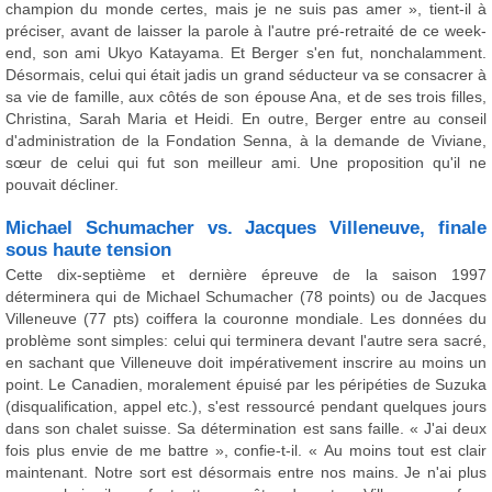
champion du monde certes, mais je ne suis pas amer », tient-il à
préciser, avant de laisser la parole à l'autre pré-retraité de ce week-
end, son ami Ukyo Katayama. Et Berger s'en fut, nonchalamment.
Désormais, celui qui était jadis un grand séducteur va se consacrer à
sa vie de famille, aux côtés de son épouse Ana, et de ses trois filles,
Christina, Sarah Maria et Heidi. En outre, Berger entre au conseil
d'administration de la Fondation Senna, à la demande de Viviane,
sœur de celui qui fut son meilleur ami. Une proposition qu'il ne
pouvait décliner.
Michael Schumacher vs. Jacques Villeneuve, finale
sous haute tension
Cette dix-septième et dernière épreuve de la saison 1997
déterminera qui de Michael Schumacher (78 points) ou de Jacques
Villeneuve (77 pts) coiffera la couronne mondiale. Les données du
problème sont simples: celui qui terminera devant l'autre sera sacré,
en sachant que Villeneuve doit impérativement inscrire au moins un
point. Le Canadien, moralement épuisé par les péripéties de Suzuka
(disqualification, appel etc.), s'est ressourcé pendant quelques jours
dans son chalet suisse. Sa détermination est sans faille. « J'ai deux
fois plus envie de me battre », confie-t-il. « Au moins tout est clair
maintenant. Notre sort est désormais entre nos mains. Je n'ai plus