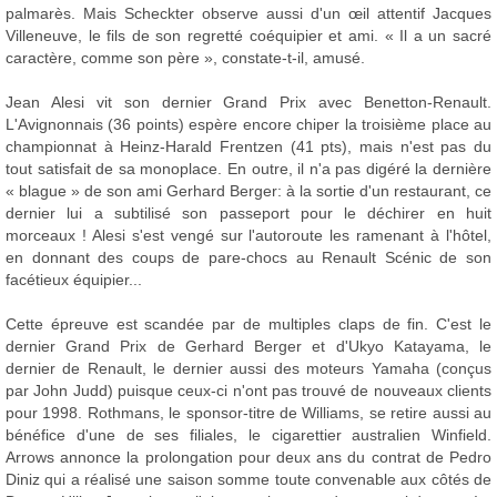
palmarès. Mais Scheckter observe aussi d'un œil attentif Jacques
Villeneuve, le fils de son regretté coéquipier et ami. « Il a un sacré
caractère, comme son père », constate-t-il, amusé.
Jean Alesi vit son dernier Grand Prix avec Benetton-Renault.
L'Avignonnais (36 points) espère encore chiper la troisième place au
championnat à Heinz-Harald Frentzen (41 pts), mais n'est pas du
tout satisfait de sa monoplace. En outre, il n'a pas digéré la dernière
« blague » de son ami Gerhard Berger: à la sortie d'un restaurant, ce
dernier lui a subtilisé son passeport pour le déchirer en huit
morceaux ! Alesi s'est vengé sur l'autoroute les ramenant à l'hôtel,
en donnant des coups de pare-chocs au Renault Scénic de son
facétieux équipier...
Cette épreuve est scandée par de multiples claps de fin. C'est le
dernier Grand Prix de Gerhard Berger et d'Ukyo Katayama, le
dernier de Renault, le dernier aussi des moteurs Yamaha (conçus
par John Judd) puisque ceux-ci n'ont pas trouvé de nouveaux clients
pour 1998. Rothmans, le sponsor-titre de Williams, se retire aussi au
bénéfice d'une de ses filiales, le cigarettier australien Winfield.
Arrows annonce la prolongation pour deux ans du contrat de Pedro
Diniz qui a réalisé une saison somme toute convenable aux côtés de