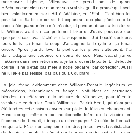
manœuvre litigieuse, Villeneuve ne prend pas de gants:
« Schumacher vient de montrer son vrai visage. Il a prouvé qu'il avait
bien volontairement sorti Hill à Adélaïde, en 1994 ! C'est bien fait
pour lui ! » Sa fin de course fut cependant des plus pénibles: « Le
choc a été quand même été très dur, et pendant deux ou trois tours,
la Williams avait un comportement bizarre. J'étais persuadé que
quelque chose avait lâché sur la suspension. J'ai bouclé quelques
tours lents, ça tenait le coup. J'ai augmenté le rythme, ça tenait
encore. Après, j'ai dû lever le pied car les pneus s'altéraient. J'ai
donc adopté une cadence en dents de scie. Puis, quand j'ai vu
Häkkinen dans mes rétroviseurs, je lui ai ouvert la porte. En début de
course, il ne s'était pas mêlé à notre bagarre, par correction. Aussi
ne lui ai-je pas résisté, pas plus qu'à Coulthard ! »
La joie règne évidemment chez Williams-Renault: ingénieurs et
mécaniciens, britanniques et français, s'affublent de perruques
blondes, en référence à la teinture de Villeneuve, pour fêter la
victoire de ce dernier. Frank Williams et Patrick Head, qui n'ont pas
été tendres cette saison envers leur pilote, le félicitent chaudement.
Head déroge même à sa traditionnelle bière de la victoire: en
l'honneur de Renault, il trinque au champagne ! Du côté de Renault,
on quitte la F1 sur un cinquième titre des pilotes, avec la satisfaction
du devoir accompli. Un départ par la grande porte, tout à fait digne