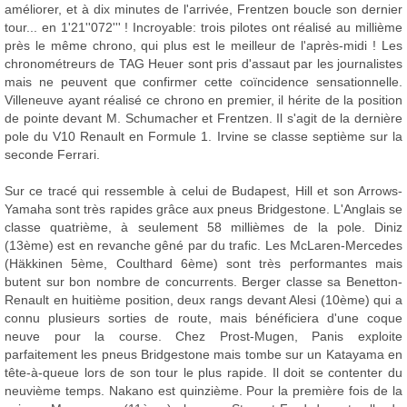
améliorer, et à dix minutes de l'arrivée, Frentzen boucle son dernier
tour... en 1'21''072''' ! Incroyable: trois pilotes ont réalisé au millième
près le même chrono, qui plus est le meilleur de l'après-midi ! Les
chronométreurs de TAG Heuer sont pris d'assaut par les journalistes
mais ne peuvent que confirmer cette coïncidence sensationnelle.
Villeneuve ayant réalisé ce chrono en premier, il hérite de la position
de pointe devant M. Schumacher et Frentzen. Il s'agit de la dernière
pole du V10 Renault en Formule 1. Irvine se classe septième sur la
seconde Ferrari.
Sur ce tracé qui ressemble à celui de Budapest, Hill et son Arrows-
Yamaha sont très rapides grâce aux pneus Bridgestone. L'Anglais se
classe quatrième, à seulement 58 millièmes de la pole. Diniz
(13ème) est en revanche gêné par du trafic. Les McLaren-Mercedes
(Häkkinen 5ème, Coulthard 6ème) sont très performantes mais
butent sur bon nombre de concurrents. Berger classe sa Benetton-
Renault en huitième position, deux rangs devant Alesi (10ème) qui a
connu plusieurs sorties de route, mais bénéficiera d'une coque
neuve pour la course. Chez Prost-Mugen, Panis exploite
parfaitement les pneus Bridgestone mais tombe sur un Katayama en
tête-à-queue lors de son tour le plus rapide. Il doit se contenter du
neuvième temps. Nakano est quinzième. Pour la première fois de la