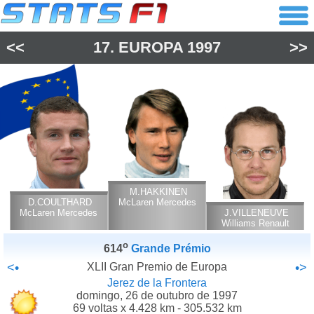
<<
17.
EUROPA
1997
>>
M.HAKKINEN
D.COULTHARD
McLaren Mercedes
McLaren Mercedes
J.VILLENEUVE
Williams Renault
o
614
Grande Prémio
<•
XLII Gran Premio de Europa
•>
Jerez de la Frontera
domingo, 26 de outubro de 1997
69 voltas x 4.428 km - 305.532 km