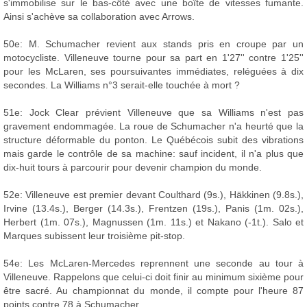
s'immobilise sur le bas-côté avec une boîte de vitesses fumante.
Ainsi s'achève sa collaboration avec Arrows.
50e: M. Schumacher revient aux stands pris en croupe par un
motocycliste. Villeneuve tourne pour sa part en 1'27'' contre 1'25''
pour les McLaren, ses poursuivantes immédiates, reléguées à dix
secondes. La Williams n°3 serait-elle touchée à mort ?
51e: Jock Clear prévient Villeneuve que sa Williams n'est pas
gravement endommagée. La roue de Schumacher n'a heurté que la
structure déformable du ponton. Le Québécois subit des vibrations
mais garde le contrôle de sa machine: sauf incident, il n'a plus que
dix-huit tours à parcourir pour devenir champion du monde.
52e: Villeneuve est premier devant Coulthard (9s.), Häkkinen (9.8s.),
Irvine (13.4s.), Berger (14.3s.), Frentzen (19s.), Panis (1m. 02s.),
Herbert (1m. 07s.), Magnussen (1m. 11s.) et Nakano (-1t.). Salo et
Marques subissent leur troisième pit-stop.
54e: Les McLaren-Mercedes reprennent une seconde au tour à
Villeneuve. Rappelons que celui-ci doit finir au minimum sixième pour
être sacré. Au championnat du monde, il compte pour l'heure 87
points contre 78 à Schumacher.