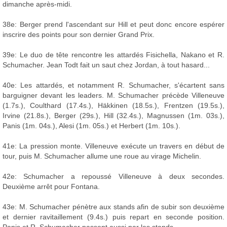
dimanche après-midi.
38e: Berger prend l'ascendant sur Hill et peut donc encore espérer
inscrire des points pour son dernier Grand Prix.
39e: Le duo de tête rencontre les attardés Fisichella, Nakano et R.
Schumacher. Jean Todt fait un saut chez Jordan, à tout hasard...
40e: Les attardés, et notamment R. Schumacher, s'écartent sans
barguigner devant les leaders. M. Schumacher précède Villeneuve
(1.7s.), Coulthard (17.4s.), Häkkinen (18.5s.), Frentzen (19.5s.),
Irvine (21.8s.), Berger (29s.), Hill (32.4s.), Magnussen (1m. 03s.),
Panis (1m. 04s.), Alesi (1m. 05s.) et Herbert (1m. 10s.).
41e: La pression monte. Villeneuve exécute un travers en début de
tour, puis M. Schumacher allume une roue au virage Michelin.
42e: Schumacher a repoussé Villeneuve à deux secondes.
Deuxième arrêt pour Fontana.
43e: M. Schumacher pénètre aux stands afin de subir son deuxième
et dernier ravitaillement (9.4s.) puis repart en seconde position.