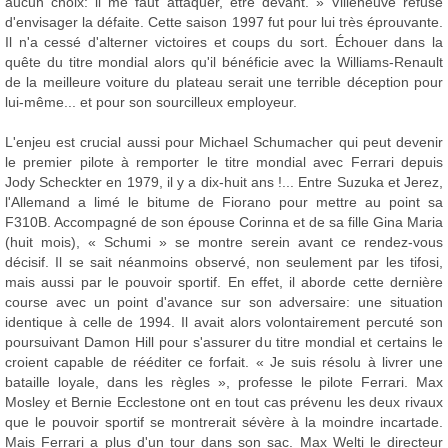
aucun choix: il me faut attaquer, être devant. » Villeneuve refuse
d'envisager la défaite. Cette saison 1997 fut pour lui très éprouvante.
Il n'a cessé d'alterner victoires et coups du sort. Échouer dans la
quête du titre mondial alors qu'il bénéficie avec la Williams-Renault
de la meilleure voiture du plateau serait une terrible déception pour
lui-même... et pour son sourcilleux employeur.
L'enjeu est crucial aussi pour Michael Schumacher qui peut devenir
le premier pilote à remporter le titre mondial avec Ferrari depuis
Jody Scheckter en 1979, il y a dix-huit ans !... Entre Suzuka et Jerez,
l'Allemand a limé le bitume de Fiorano pour mettre au point sa
F310B. Accompagné de son épouse Corinna et de sa fille Gina Maria
(huit mois), « Schumi » se montre serein avant ce rendez-vous
décisif. Il se sait néanmoins observé, non seulement par les tifosi,
mais aussi par le pouvoir sportif. En effet, il aborde cette dernière
course avec un point d'avance sur son adversaire: une situation
identique à celle de 1994. Il avait alors volontairement percuté son
poursuivant Damon Hill pour s'assurer du titre mondial et certains le
croient capable de rééditer ce forfait. « Je suis résolu à livrer une
bataille loyale, dans les règles », professe le pilote Ferrari. Max
Mosley et Bernie Ecclestone ont en tout cas prévenu les deux rivaux
que le pouvoir sportif se montrerait sévère à la moindre incartade.
Mais Ferrari a plus d'un tour dans son sac. Max Welti le directeur