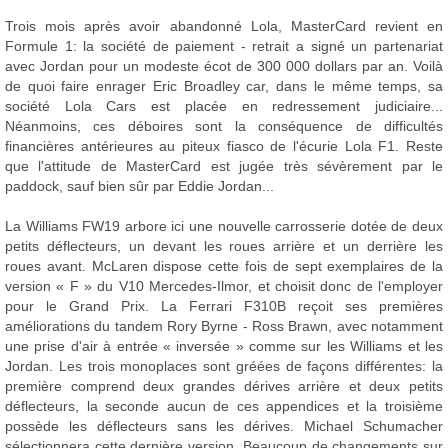
Trois mois après avoir abandonné Lola, MasterCard revient en
Formule 1: la société de paiement - retrait a signé un partenariat
avec Jordan pour un modeste écot de 300 000 dollars par an. Voilà
de quoi faire enrager Eric Broadley car, dans le même temps, sa
société Lola Cars est placée en redressement judiciaire...
Néanmoins, ces déboires sont la conséquence de difficultés
financières antérieures au piteux fiasco de l'écurie Lola F1. Reste
que l'attitude de MasterCard est jugée très sévèrement par le
paddock, sauf bien sûr par Eddie Jordan...
La Williams FW19 arbore ici une nouvelle carrosserie dotée de deux
petits déflecteurs, un devant les roues arrière et un derrière les
roues avant. McLaren dispose cette fois de sept exemplaires de la
version « F » du V10 Mercedes-Ilmor, et choisit donc de l'employer
pour le Grand Prix. La Ferrari F310B reçoit ses premières
améliorations du tandem Rory Byrne - Ross Brawn, avec notamment
une prise d'air à entrée « inversée » comme sur les Williams et les
Jordan. Les trois monoplaces sont gréées de façons différentes: la
première comprend deux grandes dérives arrière et deux petits
déflecteurs, la seconde aucun de ces appendices et la troisième
possède les déflecteurs sans les dérives. Michael Schumacher
sélectionnera cette dernière version. Beaucoup de changements sur