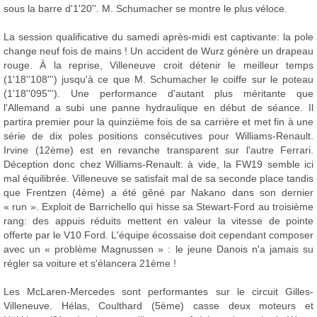
sous la barre d'1'20''. M. Schumacher se montre le plus véloce.
La session qualificative du samedi après-midi est captivante: la pole
change neuf fois de mains ! Un accident de Wurz génère un drapeau
rouge. À la reprise, Villeneuve croit détenir le meilleur temps
(1'18''108''') jusqu'à ce que M. Schumacher le coiffe sur le poteau
(1'18''095'''). Une performance d'autant plus méritante que
l'Allemand a subi une panne hydraulique en début de séance. Il
partira premier pour la quinzième fois de sa carrière et met fin à une
série de dix poles positions consécutives pour Williams-Renault.
Irvine (12ème) est en revanche transparent sur l'autre Ferrari.
Déception donc chez Williams-Renault: à vide, la FW19 semble ici
mal équilibrée. Villeneuve se satisfait mal de sa seconde place tandis
que Frentzen (4ème) a été gêné par Nakano dans son dernier
« run ». Exploit de Barrichello qui hisse sa Stewart-Ford au troisième
rang: des appuis réduits mettent en valeur la vitesse de pointe
offerte par le V10 Ford. L'équipe écossaise doit cependant composer
avec un « problème Magnussen » : le jeune Danois n'a jamais su
régler sa voiture et s'élancera 21ème !
Les McLaren-Mercedes sont performantes sur le circuit Gilles-
Villeneuve. Hélas, Coulthard (5ème) casse deux moteurs et