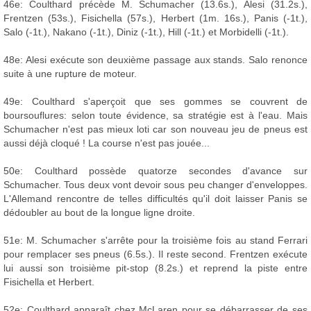
46e: Coulthard précède M. Schumacher (13.6s.), Alesi (31.2s.),
Frentzen (53s.), Fisichella (57s.), Herbert (1m. 16s.), Panis (-1t.),
Salo (-1t.), Nakano (-1t.), Diniz (-1t.), Hill (-1t.) et Morbidelli (-1t.).
48e: Alesi exécute son deuxième passage aux stands. Salo renonce
suite à une rupture de moteur.
49e: Coulthard s'aperçoit que ses gommes se couvrent de
boursouflures: selon toute évidence, sa stratégie est à l'eau. Mais
Schumacher n'est pas mieux loti car son nouveau jeu de pneus est
aussi déjà cloqué ! La course n'est pas jouée...
50e: Coulthard possède quatorze secondes d'avance sur
Schumacher. Tous deux vont devoir sous peu changer d'enveloppes.
L'Allemand rencontre de telles difficultés qu'il doit laisser Panis se
dédoubler au bout de la longue ligne droite.
51e: M. Schumacher s'arrête pour la troisième fois au stand Ferrari
pour remplacer ses pneus (6.5s.). Il reste second. Frentzen exécute
lui aussi son troisième pit-stop (8.2s.) et reprend la piste entre
Fisichella et Herbert.
52e: Coulthard apparaît chez McLaren pour se débarrasser de ses