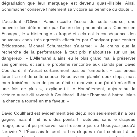
dégradation que leur marquage est devenu quasi-illisible. Ainsi,
Schumacher conserve finalement sa victoire au bénéfice du doute...
L'accident d'Olivier Panis occulte l'issue de cette course, une
nouvelle fois déterminée par l'usure des pneumatiques. Comme en
Espagne, le « blistering » a frappé et cela est la conséquence des
nouveaux choix très agressifs effectués par Goodyear pour contrer
Bridgestone. Michael Schumacher s'alarme: « Je crains que la
recherche de la performance à tout prix n'aboutisse sur un jeu
dangereux. » L'Allemand a ainsi eu le plus grand mal à préserver
ses gommes, et sans le problème rencontré aux stands par David
Coulthard, il n'aurait certainement pas pu l'emporter. « Les pneus
furent la clef de cette course. Nous avions planifié deux stops, mais
mon troisième train de pneus était si mauvais que j'ai dû m'arrêter
une fois de plus », explique-t-il. « Honnêtement, aujourd'hui la
victoire aurait dû revenir à Coulthard. Il était l'homme à battre. Mais
la chance a tourné en ma faveur. »
David Coulthard est évidemment très déçu: non seulement il n'a pas
gagné, mais il finit hors des points ! Toutefois, sans le drapeau
rouge, aurait-il pu préserver son troisième jeu de Goodyear jusqu'à
l'arrivée ? L'Écossais le croit: « Les cloques m'ont contraint à un