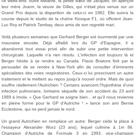
ce week-end: outre Mélanie, la petite sœur de Jacques, on aperçoit
leur mère Joann, la veuve de Gilles, qui n'était plus venue sur un
Grand Prix depuis la disparition de celui-ci en 1982. Elle suivra la
course depuis le studio de la chaîne Kiosque F1, où officient Jean-
Luc Roy et Patrick Tambay, deux amis de son regretté mari.
Voilà plusieurs semaines que Gerhard Berger est tourmenté par une
mauvaise sinusite. Déjà affaibli lors du GP d'Espagne, il a
abandonné tout essai privé afin de subir une petite intervention
chirurgicale. Laquelle n'a rien résolu. L'infection est toujours là et
Berger hésite à se rendre au Canada. Flavio Briatore finit par le
persuader de se rendre à New-York afin de consulter d'éminents
spécialistes des voies respiratoires. Ceux-ci lui prescrivent un autre
traitement et le mettent au repos jusqu'à nouvel ordre. Mais de quoi
souffre réellement l'Autrichien ? Certains avancent l'hypothèse d'une
infection pulmonaire, lointaine séquelle de son accident du 23 avril
1989 à Imola. « Que Gerhard se soigne bien... et qu'il nous revienne
en pleine forme pour le GP d'Autriche ! » lance son ami Bernie
Ecclestone, qui ne perd jamais le nord.
Un grand Autrichien en remplace un autre: Berger cède la place à
l'essayeur Alexander Wurz (23 ans), lequel culmine à 1m 86.
Champion d'Autriche de Formule 3 en 1993, vice-champion