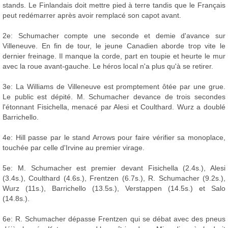
stands. Le Finlandais doit mettre pied à terre tandis que le Français
peut redémarrer après avoir remplacé son capot avant.
2e: Schumacher compte une seconde et demie d'avance sur
Villeneuve. En fin de tour, le jeune Canadien aborde trop vite le
dernier freinage. Il manque la corde, part en toupie et heurte le mur
avec la roue avant-gauche. Le héros local n'a plus qu'à se retirer.
3e: La Williams de Villeneuve est promptement ôtée par une grue.
Le public est dépité. M. Schumacher devance de trois secondes
l'étonnant Fisichella, menacé par Alesi et Coulthard. Wurz a doublé
Barrichello.
4e: Hill passe par le stand Arrows pour faire vérifier sa monoplace,
touchée par celle d'Irvine au premier virage.
5e: M. Schumacher est premier devant Fisichella (2.4s.), Alesi
(3.4s.), Coulthard (4.6s.), Frentzen (6.7s.), R. Schumacher (9.2s.),
Wurz (11s.), Barrichello (13.5s.), Verstappen (14.5s.) et Salo
(14.8s.).
6e: R. Schumacher dépasse Frentzen qui se débat avec des pneus