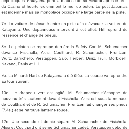
déjà cloqués. Katayama perd la maîtrise de sa Minardi après le droit
du Casino et heurte violemment le mur de béton. Le petit Japonais
est indemne mais sa monoplace occupe une large partie de la piste.
7e: La voiture de sécurité entre en piste afin d'évacuer la voiture de
Katayama. Une dépanneuse intervient à cet effet. Hill reprend de
l'essence et change de pneus.
8e: Le peloton se regroupe derrière la Safety Car. M. Schumacher
devance Fisichella, Alesi, Coulthard, R. Schumacher, Frentzen,
Wurz, Barrichello, Verstappen, Salo, Herbert, Diniz, Trulli, Morbidelli,
Nakano, Panis et Hill.
9e: La Minardi-Hart de Katayama a été ôtée. La course va reprendre
au tour suivant.
10e: Le drapeau vert est agité. M. Schumacher s'échappe de
nouveau très facilement devant Fisichella. Alesi est sous la menace
de Coulthard et de R. Schumacher. Frentzen fait changer ses pneus
(7.4s.) et se retrouve lanterne rouge.
12e: Une seconde et demie sépare M. Schumacher de Fisichella.
Alesi et Coulthard ont semé Schumacher cadet. Verstappen déborde