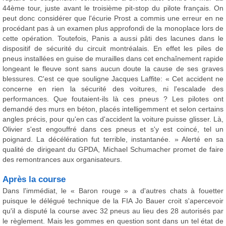
44ème tour, juste avant le troisième pit-stop du pilote français. On
peut donc considérer que l'écurie Prost a commis une erreur en ne
procédant pas à un examen plus approfondi de la monoplace lors de
cette opération. Toutefois, Panis a aussi pâti des lacunes dans le
dispositif de sécurité du circuit montréalais. En effet les piles de
pneus installées en guise de murailles dans cet enchaînement rapide
longeant le fleuve sont sans aucun doute la cause de ses graves
blessures. C'est ce que souligne Jacques Laffite: « Cet accident ne
concerne en rien la sécurité des voitures, ni l'escalade des
performances. Que foutaient-ils là ces pneus ? Les pilotes ont
demandé des murs en béton, placés intelligemment et selon certains
angles précis, pour qu'en cas d'accident la voiture puisse glisser. Là,
Olivier s'est engouffré dans ces pneus et s'y est coincé, tel un
poignard. La décélération fut terrible, instantanée. » Alerté en sa
qualité de dirigeant du GPDA, Michael Schumacher promet de faire
des remontrances aux organisateurs.
Après la course
Dans l'immédiat, le « Baron rouge » a d'autres chats à fouetter
puisque le délégué technique de la FIA Jo Bauer croit s'apercevoir
qu'il a disputé la course avec 32 pneus au lieu des 28 autorisés par
le règlement. Mais les gommes en question sont dans un tel état de