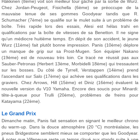
Häkkinen (8ème) voit son meilleur tour gâché par la sortie de Wurz.
Chez Jordan-Peugeot, Fisichella (6ème) se préoccupe de la
mauvaise tenue de ses gommes Goodyear tandis que R.
Schumacher (7ème) se qualifie sur le mulet suite à un problème de
boîte. Très rapide lors des essais, Alesi est hélas trahi en
qualifications par la boîte de vitesses de sa Benetton. Il ne signe
qu'un médiocre huitième temps. En dépit de son accident, le jeune
Wurz (11ème) fait plutôt bonne impression. Panis (10ème) déplore
un manque de grip sur sa Prost-Mugen. Son équipier Nakano
(19ème) est de nouveau très loin. Ce tracé ne réussit pas aux
Sauber-Petronas (Herbert 13ème, Morbidelli 18ème) qui tressautent
sur les bosses. Du côté de Tyrrell, Verstappen (14ème) prend
l'ascendant sur Salo (17ème) qui achève ses qualifications dans les
graviers. Chez Arrows, Hill (15ème) et Diniz (16ème) évaluent la
nouvelle version du V10 Yamaha. Encore des soucis pour Minardi:
tête-à-queue pour Trulli (20ème), problèmes de freins pour
Katayama (22ème).
Le Grand Prix
Dimanche matin, Panis fait sensation en signant le meilleur chrono
du warm-up. Dans la douce atmosphère (20 °C) montréalaise, les
pneus Bridgestone semblent mieux se comporter que les Goodyear.
À noter que Villeneuve reste un temps cloué aux stands suite à une