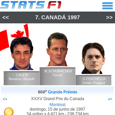
<<
7.
CANADÁ
1997
>>
M.SCHUMACHER
J.ALESI
Ferrari
Benetton Renault
G.FISICHELLA
Jordan Peugeot
o
604
Grande Prémio
<•
XXXV Grand Prix du Canada
•>
Montreal
domingo, 15 de junho de 1997
54 voltas x 4.421 km - 238.734 km