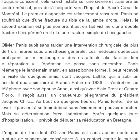
Toujours conscient, celui-ci est installé sur une civière et transféré au
centre médical, puis de là héliporté vers l'hôpital du Sacré Cœur de
Montréal. Le premier diagnostic est relativement rassurant: Panis ne
souffrirait que d'une fracture du tibia de la jambe droite. Hélas, le
second examen est plus sombre: il est en fait victime d'une double
fracture tibia-péroné droit et d'une fracture simple du tibia gauche.
Olivier Panis subit sans tarder une intervention chirurgicale de plus
de trois heures sous anesthésie générale. Les médecins québécois
pratiquent un « enclouage » des os atteints afin faciliter leur
« réparation ». L'opération se passe sans encombre. Panis
réémerge le lendemain matin, en assez bonne forme. Il peut recevoir
la visite de quelques amis, dont Jacques Laffite, qui a subi un
accident quasi similaire à Brands Hatch en 1986. Il s'entretient au
téléphone avec son épouse Anne, ainsi qu'avec Alain Prost et Cesare
Fiorio. Il reçoit aussi un chaleureux télégramme du président
Jacques Chirac. Au bout de quelques heures, Panis tente... de se
lever. Il parvient à se tenir debout sans évidemment pouvoir marcher.
Mais sa détermination force l'admiration. Après quelques jours
d'hospitalisation, il prévoit de débuter sa rééducation en Bretagne.
L'origine de l'accident d'Olivier Panis est sans aucun doute une
rupture de suspension consécutive à un contact contre le mur au