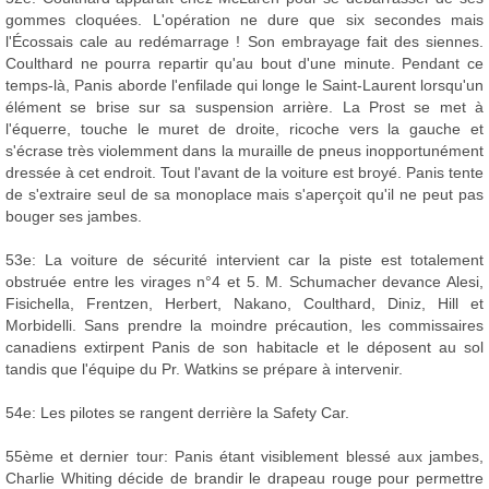
gommes cloquées. L'opération ne dure que six secondes mais
l'Écossais cale au redémarrage ! Son embrayage fait des siennes.
Coulthard ne pourra repartir qu'au bout d'une minute. Pendant ce
temps-là, Panis aborde l'enfilade qui longe le Saint-Laurent lorsqu'un
élément se brise sur sa suspension arrière. La Prost se met à
l'équerre, touche le muret de droite, ricoche vers la gauche et
s'écrase très violemment dans la muraille de pneus inopportunément
dressée à cet endroit. Tout l'avant de la voiture est broyé. Panis tente
de s'extraire seul de sa monoplace mais s'aperçoit qu'il ne peut pas
bouger ses jambes.
53e: La voiture de sécurité intervient car la piste est totalement
obstruée entre les virages n°4 et 5. M. Schumacher devance Alesi,
Fisichella, Frentzen, Herbert, Nakano, Coulthard, Diniz, Hill et
Morbidelli. Sans prendre la moindre précaution, les commissaires
canadiens extirpent Panis de son habitacle et le déposent au sol
tandis que l'équipe du Pr. Watkins se prépare à intervenir.
54e: Les pilotes se rangent derrière la Safety Car.
55ème et dernier tour: Panis étant visiblement blessé aux jambes,
Charlie Whiting décide de brandir le drapeau rouge pour permettre