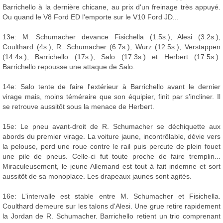
Barrichello à la dernière chicane, au prix d'un freinage très appuyé.
Ou quand le V8 Ford ED l'emporte sur le V10 Ford JD...
13e: M. Schumacher devance Fisichella (1.5s.), Alesi (3.2s.),
Coulthard (4s.), R. Schumacher (6.7s.), Wurz (12.5s.), Verstappen
(14.4s.), Barrichello (17s.), Salo (17.3s.) et Herbert (17.5s.).
Barrichello repousse une attaque de Salo.
14e: Salo tente de faire l'extérieur à Barrichello avant le dernier
virage mais, moins téméraire que son équipier, finit par s'incliner. Il
se retrouve aussitôt sous la menace de Herbert.
15e: Le pneu avant-droit de R. Schumacher se déchiquette aux
abords du premier virage. La voiture jaune, incontrôlable, dévie vers
la pelouse, perd une roue contre le rail puis percute de plein fouet
une pile de pneus. Celle-ci fut toute proche de faire tremplin...
Miraculeusement, le jeune Allemand est tout à fait indemne et sort
aussitôt de sa monoplace. Les drapeaux jaunes sont agités.
16e: L'intervalle est stable entre M. Schumacher et Fisichella.
Coulthard demeure sur les talons d'Alesi. Une grue retire rapidement
la Jordan de R. Schumacher. Barrichello retient un trio comprenant