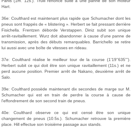
Panis (1m. 12s.). Trulli renonce suite à une panne de son moteur
Hart.
36e: Coulthard est maintenant plus rapide que Schumacher dont les
pneus sont frappés de « blistering ». Herbert se fait pressant derrière
Fisichella. Frentzen déborde Verstappen. Diniz subit son unique
arrêt-ravitaillement. Wurz doit abandonner à cause d'une panne de
transmission, après des débuts remarquables. Barrichello se retire
lui aussi avec une boîte de vitesses en rideau.
37e: Coulthard réalise le meilleur tour de la course (1'19''635''').
Herbert subit ce qui doit être son unique ravitaillement (11s.) et ne
perd aucune position. Premier arrêt de Nakano, deuxième arrêt de
Salo.
39e: Coulthard possède maintenant dix secondes de marge sur M.
Schumacher qui est en train de perdre la course à cause de
l'effondrement de son second train de pneus.
40e: Coulthard observe ce qui est censé être son unique
changement de pneus (10.5s.). Schumacher retrouve la première
place. Hill effectue son troisième passage aux stands.