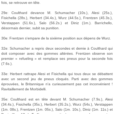
fois, se retrouve en tête.
29e: Coulthard devance M. Schumacher (10s.), Alesi (25s.),
Fisichella (28s.), Herbert (34.4s.), Wurz (44.5s.), Frentzen (45.3s.),
Verstappen (51.6s.), Salo (56.2s.) et Diniz (1m.). Barrichello,
désormais dernier, subit sa punition.
30e: Frentzen s'empare de la sixième position aux dépens de Wurz.
32e: Schumacher a repris deux secondes et demie à Coulthard qui
doit composer avec des gommes altérées. Frentzen observe son
premier « refueling » et remplace ses pneus pour la seconde fois
(7.6s.).
33e: Herbert rattrape Alesi et Fisichella qui tous deux se débattent
avec un second jeu de pneus cloqués. Parti avec des gommes
éprouvées, le Britannique n'a curieusement pas cet inconvénient !
Ravitaillement de Morbidelli.
35e: Coulthard est en tête devant M. Schumacher (7.9s.), Alesi
(34.4s.), Fisichella (35s.), Herbert (35.2s.), Wurz (54s.), Verstappen
(1m. 08s.), Frentzen (1m. 05s.), Salo (1m. 10s.), Diniz (1m. 11s.) et