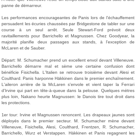
panne de démarreur.
Les performances encourageantes de Panis lors de l'échauffement
persuadent les écuries chaussées par Bridgestone de tabler sur une
course à un seul arrêt. Seule Stewart-Ford prévoit deux
ravitaillements pour Barrichello et Magnussen. Chez Goodyear, la
majorité planifie deux passages aux stands, à l'exception de
McLaren et de Sauber.
Départ: M. Schumacher prend un excellent envol devant Villeneuve.
Barrichello démarre mal et sème une certaine confusion dont
bénéficie Fisichella. L'Italien se retrouve troisième devant Alesi et
Coulthard. Panis harponne Häkkinen dans le premier enchaînement.
L'aileron arrière de la McLaren s'envole et vient taper la Ferrari
d'Irvine qui part en tête-à-queue dans la pelouse. Quelques mètres
plus loin, Nakano heurte Magnussen: le Danois tire tout droit dans
les protections.
1er tour: Irvine et Magnussen renoncent. Les drapeaux jaunes sont
déployés dans le premier secteur. M. Schumacher mène devant
Villeneuve, Fisichella, Alesi, Coulthard, Frentzen, R. Schumacher,
Barrichello, Wurz et Verstappen. Häkkinen et Panis regagnent les