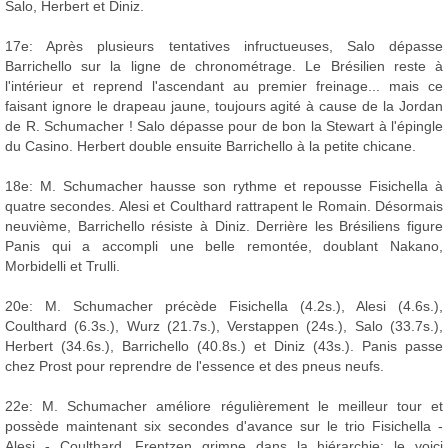
Salo, Herbert et Diniz.
17e: Après plusieurs tentatives infructueuses, Salo dépasse
Barrichello sur la ligne de chronométrage. Le Brésilien reste à
l'intérieur et reprend l'ascendant au premier freinage... mais ce
faisant ignore le drapeau jaune, toujours agité à cause de la Jordan
de R. Schumacher ! Salo dépasse pour de bon la Stewart à l'épingle
du Casino. Herbert double ensuite Barrichello à la petite chicane.
18e: M. Schumacher hausse son rythme et repousse Fisichella à
quatre secondes. Alesi et Coulthard rattrapent le Romain. Désormais
neuvième, Barrichello résiste à Diniz. Derrière les Brésiliens figure
Panis qui a accompli une belle remontée, doublant Nakano,
Morbidelli et Trulli.
20e: M. Schumacher précède Fisichella (4.2s.), Alesi (4.6s.),
Coulthard (6.3s.), Wurz (21.7s.), Verstappen (24s.), Salo (33.7s.),
Herbert (34.6s.), Barrichello (40.8s.) et Diniz (43s.). Panis passe
chez Prost pour reprendre de l'essence et des pneus neufs.
22e: M. Schumacher améliore régulièrement le meilleur tour et
possède maintenant six secondes d'avance sur le trio Fisichella -
Alesi - Coulthard. Frentzen grimpe dans la hiérarchie: le voici