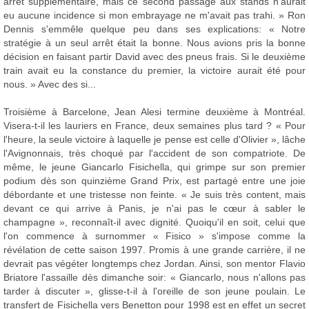
arrêt supplémentaire, mais ce second passage aux stands n'aurait
eu aucune incidence si mon embrayage ne m'avait pas trahi. » Ron
Dennis s'emmêle quelque peu dans ses explications: « Notre
stratégie à un seul arrêt était la bonne. Nous avions pris la bonne
décision en faisant partir David avec des pneus frais. Si le deuxième
train avait eu la constance du premier, la victoire aurait été pour
nous. » Avec des si...
Troisième à Barcelone, Jean Alesi termine deuxième à Montréal.
Visera-t-il les lauriers en France, deux semaines plus tard ? « Pour
l'heure, la seule victoire à laquelle je pense est celle d'Olivier », lâche
l'Avignonnais, très choqué par l'accident de son compatriote. De
même, le jeune Giancarlo Fisichella, qui grimpe sur son premier
podium dès son quinzième Grand Prix, est partagé entre une joie
débordante et une tristesse non feinte. « Je suis très content, mais
devant ce qui arrive à Panis, je n'ai pas le cœur à sabler le
champagne », reconnaît-il avec dignité. Quoiqu'il en soit, celui que
l'on commence à surnommer « Fisico » s'impose comme la
révélation de cette saison 1997. Promis à une grande carrière, il ne
devrait pas végéter longtemps chez Jordan. Ainsi, son mentor Flavio
Briatore l'assaille dès dimanche soir: « Giancarlo, nous n'allons pas
tarder à discuter », glisse-t-il à l'oreille de son jeune poulain. Le
transfert de Fisichella vers Benetton pour 1998 est en effet un secret