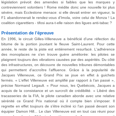
législation prévoit des amendes si faibles que les marques y
contreviennent volontiers ! Rome médite donc une nouvelle loi plus
sévère, mais Ecclestone menace: si elle devait entrer en vigueur, la
F1 abandonnerait le rendez-vous d'Imola, voire celui de Monza ! La
coalition cigarettiers - tifosi aura-t-elle raison des ligues anti-tabac ?
Présentation de l'épreuve
En 1996, le circuit Gilles-Villeneuve a bénéficié d'une réfection du
bitume de la portion jouxtant le fleuve Saint-Laurent. Pour cette
année, le reste de la piste est entièrement resurfacé. L'adhérence
des monoplaces ne s'en trouve guère améliorée: les pilotes se
plaignent toujours des vibrations causées par des aspérités. Du côté
des infrastructures, on découvre de nouvelles tribunes démontables
qui permettent d'accroître l'affluence. Grâce à la popularité de
Jacques Villeneuve, ce Grand Prix se joue en effet à guichets
fermés. « L'effet Villeneuve est amplifié par rapport à l'an passé »,
précise Normand Legault. « Pour nous, les Québécois, Jacques a
acquis de la consistance et un surcroît de crédibilité. » Libéré des
tracasseries de la FIA, le pilote canadien aborde avec une relative
sérénité ce Grand Prix national où il compte bien s'imposer. Il
regrette en effet toujours de s'être incliné ici l'an passé devant son
équipier Damon Hill... Le clan Villeneuve est en tout cas réuni pour