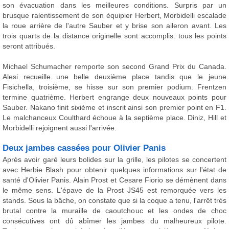
son évacuation dans les meilleures conditions. Surpris par un
brusque ralentissement de son équipier Herbert, Morbidelli escalade
la roue arrière de l'autre Sauber et y brise son aileron avant. Les
trois quarts de la distance originelle sont accomplis: tous les points
seront attribués.
Michael Schumacher remporte son second Grand Prix du Canada.
Alesi recueille une belle deuxième place tandis que le jeune
Fisichella, troisième, se hisse sur son premier podium. Frentzen
termine quatrième. Herbert engrange deux nouveaux points pour
Sauber. Nakano finit sixième et inscrit ainsi son premier point en F1.
Le malchanceux Coulthard échoue à la septième place. Diniz, Hill et
Morbidelli rejoignent aussi l'arrivée.
Deux jambes cassées pour Olivier Panis
Après avoir garé leurs bolides sur la grille, les pilotes se concertent
avec Herbie Blash pour obtenir quelques informations sur l'état de
santé d'Olivier Panis. Alain Prost et Cesare Fiorio se démènent dans
le même sens. L'épave de la Prost JS45 est remorquée vers les
stands. Sous la bâche, on constate que si la coque a tenu, l'arrêt très
brutal contre la muraille de caoutchouc et les ondes de choc
consécutives ont dû abîmer les jambes du malheureux pilote.