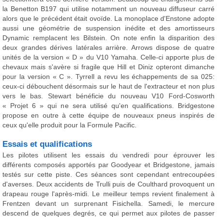
la Benetton B197 qui utilise notamment un nouveau diffuseur carré
alors que le précédent était ovoïde. La monoplace d'Enstone adopte
aussi une géométrie de suspension inédite et des amortisseurs
Dynamic remplacent les Bilstein. On note enfin la disparition des
deux grandes dérives latérales arrière. Arrows dispose de quatre
unités de la version « D » du V10 Yamaha. Celle-ci apporte plus de
chevaux mais s'avère si fragile que Hill et Diniz opteront dimanche
pour la version « C ». Tyrrell a revu les échappements de sa 025:
ceux-ci débouchent désormais sur le haut de l'extracteur et non plus
vers le bas. Stewart bénéficie du nouveau V10 Ford-Cosworth
« Projet 6 » qui ne sera utilisé qu'en qualifications. Bridgestone
propose en outre à cette équipe de nouveaux pneus inspirés de
ceux qu'elle produit pour la Formule Pacific.
Essais et qualifications
Les pilotes utilisent les essais du vendredi pour éprouver les
différents composés apportés par Goodyear et Bridgestone, jamais
testés sur cette piste. Ces séances sont cependant entrecoupées
d'averses. Deux accidents de Trulli puis de Coulthard provoquent un
drapeau rouge l'après-midi. Le meilleur temps revient finalement à
Frentzen devant un surprenant Fisichella. Samedi, le mercure
descend de quelques degrés, ce qui permet aux pilotes de passer