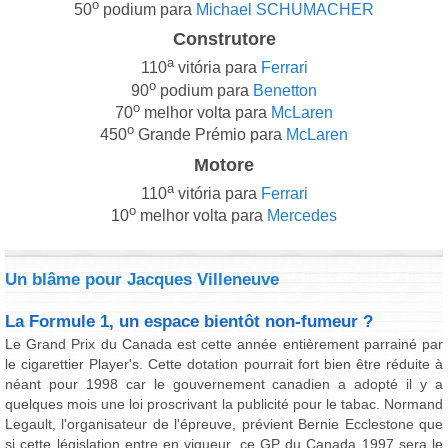
o
50
podium para
Michael SCHUMACHER
Construtore
a
110
vitória para
Ferrari
o
90
podium para
Benetton
o
70
melhor volta para
McLaren
o
450
Grande Prémio para
McLaren
Motore
a
110
vitória para
Ferrari
o
10
melhor volta para
Mercedes
Un blâme pour Jacques Villeneuve
La Formule 1, un espace bientôt non-fumeur ?
Le Grand Prix du Canada est cette année entièrement parrainé par
le cigarettier Player's. Cette dotation pourrait fort bien être réduite à
néant pour 1998 car le gouvernement canadien a adopté il y a
quelques mois une loi proscrivant la publicité pour le tabac. Normand
Legault, l'organisateur de l'épreuve, prévient Bernie Ecclestone que
si cette législation entre en vigueur, ce GP du Canada 1997 sera le