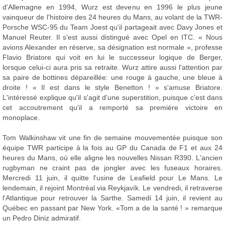
d'Allemagne en 1994, Wurz est devenu en 1996 le plus jeune
vainqueur de l'histoire des 24 heures du Mans, au volant de la TWR-
Porsche WSC-95 du Team Joest qu'il partageait avec Davy Jones et
Manuel Reuter. Il s'est aussi distingué avec Opel en ITC. « Nous
avions Alexander en réserve, sa désignation est normale », professe
Flavio Briatore qui voit en lui le successeur logique de Berger,
lorsque celui-ci aura pris sa retraite. Wurz attire aussi l'attention par
sa paire de bottines dépareillée: une rouge à gauche, une bleue à
droite ! « Il est dans le style Benetton ! » s'amuse Briatore.
L'intéressé explique qu'il s'agit d'une superstition, puisque c'est dans
cet accoutrement qu'il a remporté sa première victoire en
monoplace.
Tom Walkinshaw vit une fin de semaine mouvementée puisque son
équipe TWR participe à la fois au GP du Canada de F1 et aux 24
heures du Mans, où elle aligne les nouvelles Nissan R390. L'ancien
rugbyman ne craint pas de jongler avec les fuseaux horaires.
Mercredi 11 juin, il quitte l'usine de Leafield pour Le Mans. Le
lendemain, il rejoint Montréal via Reykjavík. Le vendredi, il retraverse
l'Atlantique pour retrouver la Sarthe. Samedi 14 juin, il revient au
Québec en passant par New York. «Tom a de la santé ! » remarque
un Pedro Diniz admiratif.