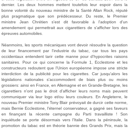
dernier. Les deux hommes mettent toutefois leur espoir dans la
bonne volonté du nouveau ministre de la Santé Allan Rock, réputé
plus pragmatique que son prédécesseur. Du reste, le Premier
ministre Jean Chrétien s'est dit favorable à l'adoption d'un
amendement qui permettrait aux cigarettiers de s'afficher lors des
épreuves automobiles.
Néanmoins, les sports mécaniques vont devoir résoudre la question
de leur financement par l'industrie du tabac, car tous les pays
occidentaux entendent tarir cette manne pour d'hypocrites raisons
sanitaires. Pour ce qui concerne la Formule 1, Ecclestone et les
constructeurs redoutent que l'Union européenne impose une stricte
interdiction de la publicité pour les cigarettes. Car jusqu'alors les
législations nationales s'accommodent de biais plus ou moins
grossiers: ainsi en France, en Allemagne et en Grande-Bretagne, les
cigarettiers n'ont pas le droit d'afficher leurs noms mais peuvent
communiquer via leur logo et/ou leurs couleurs. En Angleterre, le
nouveau Premier ministre Tony Blair prévoyait de durcir cette norme,
mais Bernie Ecclestone, l'éternel conservateur, a gagné ses faveurs
en finançant la récente campagne du Parti travailliste ! Son
inquiétude se porte désormais vers l'Italie. Dans la péninsule, la
promotion du tabac est en théorie bannie des Grands Prix, mais la