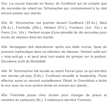
41e: La course bascule en faveur de Coulthard qui ne compte que
dix secondes de retard sur Schumacher qui, contrairement à lui, doit
encore passer aux stands.
42e: M. Schumacher est premier devant Coulthard (10.4s.), Alesi
(36.4s.), Fisichella (39s.), Herbert (57s.), Frentzen (1m. 01s.) et
Panis (1m. 14s.). Herbert écope d'une pénalité de dix secondes pour
excès de vitesses dans les stands.
43e: Verstappen doit abandonner après une belle course, faute de
pression hydraulique dans sa sélection de vitesses. Herbert subit son
« stop-and-go » et perd ainsi tout espoir de grimper sur le podium.
Deuxième arrêt de Morbidelli.
44e: M. Schumacher fait escale au stand Ferrari pour ce qui doit être
son dernier pit-stop (9.8s.). Coulthard recueille le leadership. Panis
effectue aussi un second ravitaillement. Détail: le Grenoblois a léché
le mur avec sa roue arrière-droite en entrant aux stands...
45e: Fisichella passe chez Jordan pour changer de pneus et
remettre du carburant (9s.). Il redémarre derrière Frentzen.