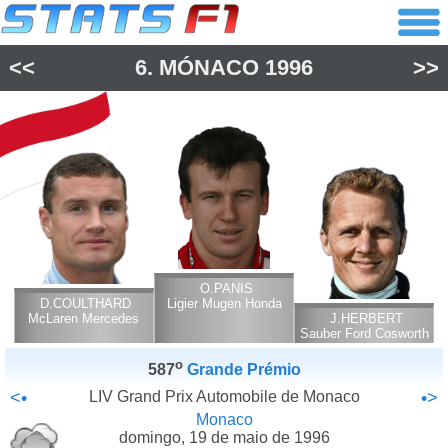
<<
6.
MÓNACO
1996
>>
O.PANIS
D.COULTHARD
Ligier Mugen Honda
McLaren Mercedes
J.HERBERT
Sauber Ford Cosworth
o
587
Grande Prémio
<•
LIV Grand Prix Automobile de Monaco
•>
Monaco
domingo, 19 de maio de 1996