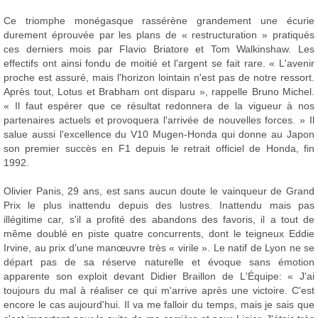
Ce triomphe monégasque rassérène grandement une écurie
durement éprouvée par les plans de « restructuration » pratiqués
ces derniers mois par Flavio Briatore et Tom Walkinshaw. Les
effectifs ont ainsi fondu de moitié et l'argent se fait rare. « L'avenir
proche est assuré, mais l'horizon lointain n'est pas de notre ressort.
Après tout, Lotus et Brabham ont disparu », rappelle Bruno Michel.
« Il faut espérer que ce résultat redonnera de la vigueur à nos
partenaires actuels et provoquera l'arrivée de nouvelles forces. » Il
salue aussi l'excellence du V10 Mugen-Honda qui donne au Japon
son premier succès en F1 depuis le retrait officiel de Honda, fin
1992.
Olivier Panis, 29 ans, est sans aucun doute le vainqueur de Grand
Prix le plus inattendu depuis des lustres. Inattendu mais pas
illégitime car, s'il a profité des abandons des favoris, il a tout de
même doublé en piste quatre concurrents, dont le teigneux Eddie
Irvine, au prix d'une manœuvre très « virile ». Le natif de Lyon ne se
départ pas de sa réserve naturelle et évoque sans émotion
apparente son exploit devant Didier Braillon de L'Équipe: « J'ai
toujours du mal à réaliser ce qui m'arrive après une victoire. C'est
encore le cas aujourd'hui. Il va me falloir du temps, mais je sais que