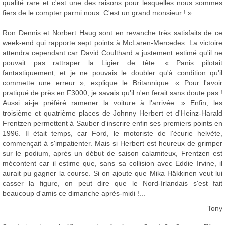
qualité rare et c'est une des raisons pour lesquelles nous sommes
fiers de le compter parmi nous. C'est un grand monsieur ! »
Ron Dennis et Norbert Haug sont en revanche très satisfaits de ce
week-end qui rapporte sept points à McLaren-Mercedes. La victoire
attendra cependant car David Coulthard a justement estimé qu'il ne
pouvait pas rattraper la Ligier de tête. « Panis pilotait
fantastiquement, et je ne pouvais le doubler qu'à condition qu'il
commette une erreur », explique le Britannique. « Pour l'avoir
pratiqué de près en F3000, je savais qu'il n'en ferait sans doute pas !
Aussi ai-je préféré ramener la voiture à l'arrivée. » Enfin, les
troisième et quatrième places de Johnny Herbert et d'Heinz-Harald
Frentzen permettent à Sauber d'inscrire enfin ses premiers points en
1996. Il était temps, car Ford, le motoriste de l'écurie helvète,
commençait à s'impatienter. Mais si Herbert est heureux de grimper
sur le podium, après un début de saison calamiteux, Frentzen est
mécontent car il estime que, sans sa collision avec Eddie Irvine, il
aurait pu gagner la course. Si on ajoute que Mika Häkkinen veut lui
casser la figure, on peut dire que le Nord-Irlandais s'est fait
beaucoup d'amis ce dimanche après-midi !...
Tony