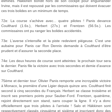
éliminés. Häkkinen bondit hors de son cockpit pour enguirlander
Irvine, mais il est repoussé par les commissaires qui doivent évacuer
ces trois bolides en un minimum de temps.
72e: La course s'achève avec... quatre pilotes ! Panis devance
Coulthard (1.6s.), Herbert (27s.) et Frentzen (56.5s.). Les
commissaires ont pu ranger les bolides accidentés.
73e: L'averse s'intensifie et la piste redevient piégeuse. C'est une
aubaine pour Panis car Ron Dennis demande à Coulthard d'être
prudent et d'assurer la seconde place.
74e: Les deux heures de course sont atteintes: le prochain tour sera
le dernier. Panis file la victoire avec trois secondes et demie d'avance
sur Coulthard.
75ème et dernier tour: Olivier Panis remporte une incroyable victoire
à Monaco, la première d'une Ligier depuis quinze ans. Coulthard finit
second à cinq secondes du Français. Herbert se classe troisième et
inscrit ses premiers points pour Sauber-Ford. Frentzen, quatrième,
rejoint directement son stand, sans couper la ligne. Il n'y a donc
officiellement que trois pilotes à l'arrivée ! Salo et Häkkinen sont
respectivement classés cinquième et sixième et inscrivent donc des