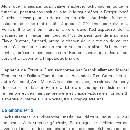
Alors que la séance qualificative s'achève, Schumacher quitte le
tunnel au petit trot pour saluer la foule lorsque déboule Berger, lancé
à pleine vitesse pour un dernier tour rapide. L'Autrichien freine en
catastrophe et se met en tête-à-queue à 270 km/h pour éviter la
Ferrari. Il atterrit en marche arrière dans l'échappatoire de la
chicane, sans n'avoir rien touché. Plus de peur que de mal, mais
Flavio Briatore, furibard, prend le chemin de la direction de course
pour réclamer une sanction contre son ancien pilote. Schumacher,
confus, présente ses excuses à Berger, tandis que Jean Todt
parvient à raisonner à l'impétueux Briatore.
L'épreuve de Formule 3 est remportée par l'espoir allemand Marcel
Tiemann sur Dallara-Opel devant le Hollandais Tom Coronel et un
autre Allemand, Arnd Meier. A la septième place, on retrouve Anthony
Beltoise, le fils de Jean-Pierre. « Bébel » encourage son fiston et se
remémore évidemment sa première et unique victoire en Formule 1,
survenue ici même sur le Rocher, il y a vingt-quatre ans.
Le Grand Prix
L'échauffement du dimanche matin se déroule sous un ciel
menaçant. À la surprise générale, Panis signe le meilleur chrono
avec sa Ligier, certes peu chargée en essence. Schumacher est