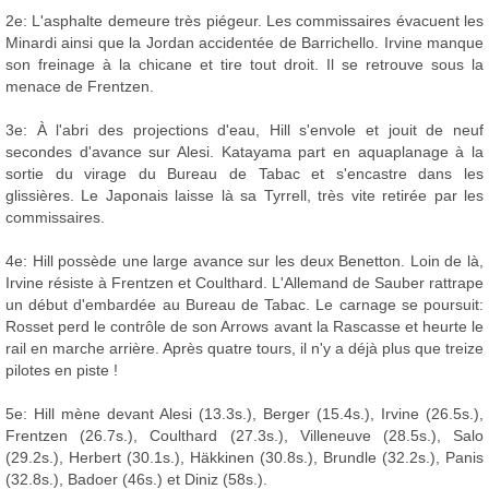
2e: L'asphalte demeure très piégeur. Les commissaires évacuent les
Minardi ainsi que la Jordan accidentée de Barrichello. Irvine manque
son freinage à la chicane et tire tout droit. Il se retrouve sous la
menace de Frentzen.
3e: À l'abri des projections d'eau, Hill s'envole et jouit de neuf
secondes d'avance sur Alesi. Katayama part en aquaplanage à la
sortie du virage du Bureau de Tabac et s'encastre dans les
glissières. Le Japonais laisse là sa Tyrrell, très vite retirée par les
commissaires.
4e: Hill possède une large avance sur les deux Benetton. Loin de là,
Irvine résiste à Frentzen et Coulthard. L'Allemand de Sauber rattrape
un début d'embardée au Bureau de Tabac. Le carnage se poursuit:
Rosset perd le contrôle de son Arrows avant la Rascasse et heurte le
rail en marche arrière. Après quatre tours, il n'y a déjà plus que treize
pilotes en piste !
5e: Hill mène devant Alesi (13.3s.), Berger (15.4s.), Irvine (26.5s.),
Frentzen (26.7s.), Coulthard (27.3s.), Villeneuve (28.5s.), Salo
(29.2s.), Herbert (30.1s.), Häkkinen (30.8s.), Brundle (32.2s.), Panis
(32.8s.), Badoer (46s.) et Diniz (58s.).