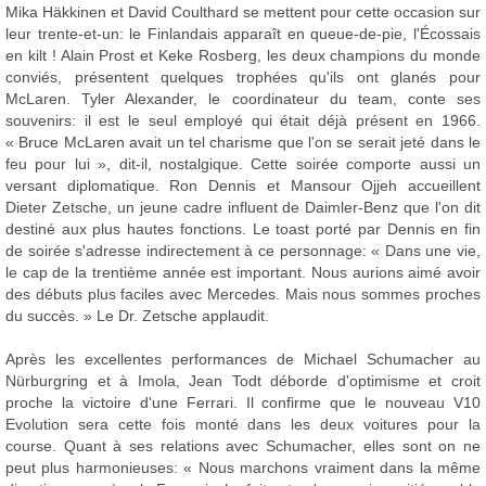
Mika Häkkinen et David Coulthard se mettent pour cette occasion sur
leur trente-et-un: le Finlandais apparaît en queue-de-pie, l'Écossais
en kilt ! Alain Prost et Keke Rosberg, les deux champions du monde
conviés, présentent quelques trophées qu'ils ont glanés pour
McLaren. Tyler Alexander, le coordinateur du team, conte ses
souvenirs: il est le seul employé qui était déjà présent en 1966.
« Bruce McLaren avait un tel charisme que l'on se serait jeté dans le
feu pour lui », dit-il, nostalgique. Cette soirée comporte aussi un
versant diplomatique. Ron Dennis et Mansour Ojjeh accueillent
Dieter Zetsche, un jeune cadre influent de Daimler-Benz que l'on dit
destiné aux plus hautes fonctions. Le toast porté par Dennis en fin
de soirée s'adresse indirectement à ce personnage: « Dans une vie,
le cap de la trentième année est important. Nous aurions aimé avoir
des débuts plus faciles avec Mercedes. Mais nous sommes proches
du succès. » Le Dr. Zetsche applaudit.
Après les excellentes performances de Michael Schumacher au
Nürburgring et à Imola, Jean Todt déborde d'optimisme et croit
proche la victoire d'une Ferrari. Il confirme que le nouveau V10
Evolution sera cette fois monté dans les deux voitures pour la
course. Quant à ses relations avec Schumacher, elles sont on ne
peut plus harmonieuses: « Nous marchons vraiment dans la même