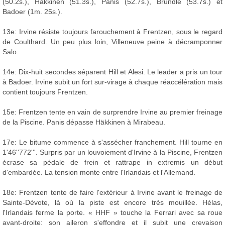
(50.2s.), Häkkinen (51.3s.), Panis (52.7s.), Brundle (53.7s.) et
Badoer (1m. 25s.).
13e: Irvine résiste toujours farouchement à Frentzen, sous le regard
de Coulthard. Un peu plus loin, Villeneuve peine à décramponner
Salo.
14e: Dix-huit secondes séparent Hill et Alesi. Le leader a pris un tour
à Badoer. Irvine subit un fort sur-virage à chaque réaccélération mais
contient toujours Frentzen.
15e: Frentzen tente en vain de surprendre Irvine au premier freinage
de la Piscine. Panis dépasse Häkkinen à Mirabeau.
17e: Le bitume commence à s'assécher franchement. Hill tourne en
1'46''772'''. Surpris par un louvoiement d'Irvine à la Piscine, Frentzen
écrase sa pédale de frein et rattrape in extremis un début
d'embardée. La tension monte entre l'Irlandais et l'Allemand.
18e: Frentzen tente de faire l'extérieur à Irvine avant le freinage de
Sainte-Dévote, là où la piste est encore très mouillée. Hélas,
l'Irlandais ferme la porte. « HHF » touche la Ferrari avec sa roue
avant-droite: son aileron s'effondre et il subit une crevaison