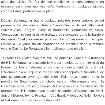
avec des slicks. Du fait de ces conditions, la consommation en
essence sera bien moindre qu'à l'ordinaire et quelques pilotes,
comme Panis, partent avec le plein.
Départ: Schumacher patine quelque peu des roues arrière, ce qui
permet à Hill de virer en tête à Sainte-Dévote devant l'Allemand.
Suivent Alesi, Berger, Irvine et Barrichello. Chaussés de slicks,
Verstappen tire tout droit au freinage et s'encastre dans la barrière
de pneus. Quelques mètres plus loin, Lamy harponne son équipier
Fisichella. Le jeune Italien abandonne sa machine dans la montée
vers le Casino. Le Portugais s'immobilise un peu plus loin.
1er tour: Les pilotes évoluent sur une patinoire. Lancé aux trousses
de Hill, Schumacher escalade le vibreur humide au premier droit du
Portier. La Ferrari dérape et s'encastre directement dans le rail.
L'Allemand n'a plus qu'à se ranger dans l'échappatoire suivante avec
une suspension avant-gauche pliée. Puis, déjà touché dans la
montée de Beaurivage, Barrichello part en tête-à-queue avant la
Rascasse et heurte les glissières. À l'issue de cette première boucle
tourmentée, Hill mène avec quatre secondes d'avance sur Alesi.
Suivent Berger, Irvine, Frentzen, Coulthard, Villeneuve, Salo, Herbert
et Häkkinen. Cinq pilotes sont déjà out !