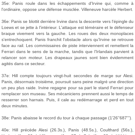
35e: Panis roule dans les échappements d'Irvine qui, comme à
l'ordinaire, oppose une défense musclée. Villeneuve harcèle Herbert.
36e: Panis se blottit derrière Irvine dans la descente vers l'épingle du
Loews et se jette à l'intérieur. L'attaque est téméraire et le défenseur
braque vivement vers la gauche. Les roues des deux monoplaces
s'entrechoquent. Panis franchit l'obstacle alors qu'Irvine se retrouve
face au rail. Les commissaires de piste interviennent et remettent la
Ferrari dans le sens de la marche, tandis que l'Irlandais parvient à
relancer son moteur. Les drapeaux jaunes sont bien évidemment
agités dans ce secteur.
37e: Hill compte toujours vingt-huit secondes de marge sur Alesi.
Panis, désormais troisième, poursuit sans peine malgré une direction
un peu plus raide. Irvine regagne pour sa part le stand Ferrari pour
remplacer son museau. Ses mécaniciens prennent aussi le temps de
resserrer son harnais. Puis, il cale au redémarrage et perd en tout
deux minutes.
38e: Panis abaisse le record du tour à chaque passage (1'26''687''').
40e: Hill précède Alesi (26.3s.), Panis (48.5s.), Coulthard (56s.),