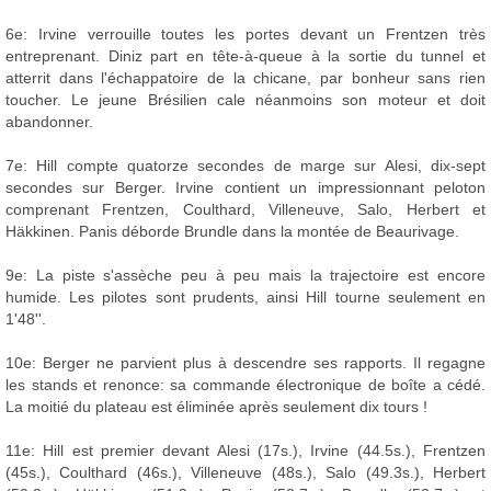
6e: Irvine verrouille toutes les portes devant un Frentzen très
entreprenant. Diniz part en tête-à-queue à la sortie du tunnel et
atterrit dans l'échappatoire de la chicane, par bonheur sans rien
toucher. Le jeune Brésilien cale néanmoins son moteur et doit
abandonner.
7e: Hill compte quatorze secondes de marge sur Alesi, dix-sept
secondes sur Berger. Irvine contient un impressionnant peloton
comprenant Frentzen, Coulthard, Villeneuve, Salo, Herbert et
Häkkinen. Panis déborde Brundle dans la montée de Beaurivage.
9e: La piste s'assèche peu à peu mais la trajectoire est encore
humide. Les pilotes sont prudents, ainsi Hill tourne seulement en
1'48''.
10e: Berger ne parvient plus à descendre ses rapports. Il regagne
les stands et renonce: sa commande électronique de boîte a cédé.
La moitié du plateau est éliminée après seulement dix tours !
11e: Hill est premier devant Alesi (17s.), Irvine (44.5s.), Frentzen
(45s.), Coulthard (46s.), Villeneuve (48s.), Salo (49.3s.), Herbert