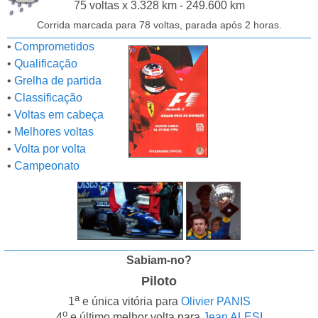
75 voltas x 3.328 km - 249.600 km
Corrida marcada para 78 voltas, parada após 2 horas.
•
Comprometidos
•
Qualificação
•
Grelha de partida
•
Classificação
•
Voltas em cabeça
•
Melhores voltas
•
Volta por volta
•
Campeonato
Sabiam-no?
Piloto
a
1
e única vitória para
Olivier PANIS
o
4
e último melhor volta para
Jean ALESI