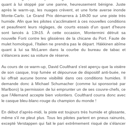
quant à lui stoppé par une panne, heureusement bénigne. Juste
après le warm-up, les nuages crèvent, et une forte averse inonde
Monte-Carlo. Le Grand Prix démarrera à 14h30 sur une piste très
humide. Afin que les pilotes s'acclimatent à ces nouvelles conditions
et peaufinent leurs réglages, de courts essais d'un quart d'heure
sont lancés à 13h15. À cette occasion, Montermini détruit sa
nouvelle Forti contre les glissières de la chicane du Port. Faute de
mulet homologué, l'Italien ne prendra pas le départ. Häkkinen abîme
quant à lui sa McLaren dans la courbe du bureau de tabac et
s'élancera avec sa voiture de réserve.
Au cours de ce warm-up, David Coulthard s'est aperçu que la visière
de son casque, trop fumée et dépourvue de dispositif anti-buée, ne
lui offrait aucune bonne visibilité dans ces conditions humides. Il
demande donc à Michael Schumacher (comme lui sponsorisé par
Marlboro) la permission de lui emprunter un de ses couvre-chefs, ce
que l'Allemand accepte bien volontiers. Coulthard courra donc avec
le casque bleu-blanc-rouge du champion du monde !
En début d'après-midi, la piste est toujours très humide et glissante,
même s'il ne pleut plus. Tous les pilotes partent en pneus rainurés,
excepté Verstappen qui fait le pari extrêmement risqué de s'élancer