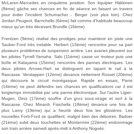
McLaren-Mercedes en cinquième position. Son équipier Häkkinen
(8ème) gâche ses chances en fin de séance en faisant un travers
pour éviter l'incident Schumacher - Berger (voir plus loin). Chez
Jordan-Peugeot, Barrichello (6ème) fait comme d'habitude beaucoup
mieux qu'un très décevant Brundle (16ème).
Frentzen (9ème) réalise des prodiges pour maintenir en piste une
Sauber-Ford très instable. Herbert (13ème) rencontre pour sa part
plusieurs problèmes de suspension arrière. Les avaries pleuvent sur
les pilotes Tyrrell-Yamaha: Salo (11ème) casse un moteur puis une
boîte et Katayama (15ème) rencontre des pannes électriques. Les
deux pilotes Arrows-Hart se distinguent en tapant le rail à la
Rascasse. Verstappen (12ème) devance nettement Rosset (20ème)
qui découvre le circuit monégasque. Rapide en essais, Panis
(14ème) ne peut défendre ses chances en qualifications car il est
longtemps immobilisé par une panne électronique. Sur l'autre Ligier-
Mugen, Diniz (17ème) souffre d'un gros sous-virage et sort à la
Rascasse. Chez Minardi, Fisichella (18ème) devance une fois de
plus Lamy (19ème) qui a heurté deux fois les glissières. Les
nouvelles Forti-Ford se qualifient, malgré bien des déboires: Badoer
(21ème) subit deux touchettes et Montermini (22ème) endommage
son train arrière samedi après-midi à Anthony Noguès.