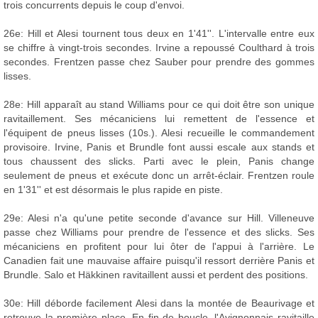
trois concurrents depuis le coup d'envoi.
26e: Hill et Alesi tournent tous deux en 1'41''. L'intervalle entre eux
se chiffre à vingt-trois secondes. Irvine a repoussé Coulthard à trois
secondes. Frentzen passe chez Sauber pour prendre des gommes
lisses.
28e: Hill apparaît au stand Williams pour ce qui doit être son unique
ravitaillement. Ses mécaniciens lui remettent de l'essence et
l'équipent de pneus lisses (10s.). Alesi recueille le commandement
provisoire. Irvine, Panis et Brundle font aussi escale aux stands et
tous chaussent des slicks. Parti avec le plein, Panis change
seulement de pneus et exécute donc un arrêt-éclair. Frentzen roule
en 1'31'' et est désormais le plus rapide en piste.
29e: Alesi n'a qu'une petite seconde d'avance sur Hill. Villeneuve
passe chez Williams pour prendre de l'essence et des slicks. Ses
mécaniciens en profitent pour lui ôter de l'appui à l'arrière. Le
Canadien fait une mauvaise affaire puisqu'il ressort derrière Panis et
Brundle. Salo et Häkkinen ravitaillent aussi et perdent des positions.
30e: Hill déborde facilement Alesi dans la montée de Beaurivage et
retrouve la première place. En fin de boucle, l'Avignonnais ravitaille