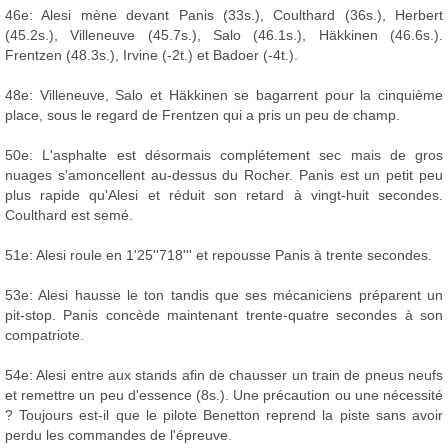
46e: Alesi mène devant Panis (33s.), Coulthard (36s.), Herbert
(45.2s.), Villeneuve (45.7s.), Salo (46.1s.), Häkkinen (46.6s.).
Frentzen (48.3s.), Irvine (-2t.) et Badoer (-4t.).
48e: Villeneuve, Salo et Häkkinen se bagarrent pour la cinquième
place, sous le regard de Frentzen qui a pris un peu de champ.
50e: L'asphalte est désormais complétement sec mais de gros
nuages s'amoncellent au-dessus du Rocher. Panis est un petit peu
plus rapide qu'Alesi et réduit son retard à vingt-huit secondes.
Coulthard est semé.
51e: Alesi roule en 1'25''718''' et repousse Panis à trente secondes.
53e: Alesi hausse le ton tandis que ses mécaniciens préparent un
pit-stop. Panis concède maintenant trente-quatre secondes à son
compatriote.
54e: Alesi entre aux stands afin de chausser un train de pneus neufs
et remettre un peu d'essence (8s.). Une précaution ou une nécessité
? Toujours est-il que le pilote Benetton reprend la piste sans avoir
perdu les commandes de l'épreuve.