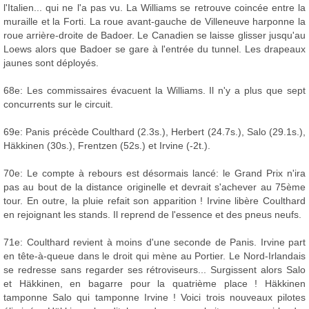
l'Italien... qui ne l'a pas vu. La Williams se retrouve coincée entre la
muraille et la Forti. La roue avant-gauche de Villeneuve harponne la
roue arrière-droite de Badoer. Le Canadien se laisse glisser jusqu'au
Loews alors que Badoer se gare à l'entrée du tunnel. Les drapeaux
jaunes sont déployés.
68e: Les commissaires évacuent la Williams. Il n'y a plus que sept
concurrents sur le circuit.
69e: Panis précède Coulthard (2.3s.), Herbert (24.7s.), Salo (29.1s.),
Häkkinen (30s.), Frentzen (52s.) et Irvine (-2t.).
70e: Le compte à rebours est désormais lancé: le Grand Prix n'ira
pas au bout de la distance originelle et devrait s'achever au 75ème
tour. En outre, la pluie refait son apparition ! Irvine libère Coulthard
en rejoignant les stands. Il reprend de l'essence et des pneus neufs.
71e: Coulthard revient à moins d'une seconde de Panis. Irvine part
en tête-à-queue dans le droit qui mène au Portier. Le Nord-Irlandais
se redresse sans regarder ses rétroviseurs... Surgissent alors Salo
et Häkkinen, en bagarre pour la quatrième place ! Häkkinen
tamponne Salo qui tamponne Irvine ! Voici trois nouveaux pilotes