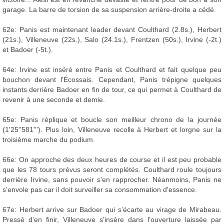
garage. La barre de torsion de sa suspension arrière-droite a cédé.
62e: Panis est maintenant leader devant Coulthard (2.8s.), Herbert
(21s.), Villeneuve (22s.), Salo (24.1s.), Frentzen (50s.), Irvine (-2t.)
et Badoer (-5t.).
64e: Irvine est inséré entre Panis et Coulthard et fait quelque peu
bouchon devant l'Écossais. Cependant, Panis trépigne quelques
instants derrière Badoer en fin de tour, ce qui permet à Coulthard de
revenir à une seconde et demie.
65e: Panis réplique et boucle son meilleur chrono de la journée
(1'25''581'''). Plus loin, Villeneuve recolle à Herbert et lorgne sur la
troisième marche du podium.
66e: On approche des deux heures de course et il est peu probable
que les 78 tours prévus seront complétés. Coulthard roule toujours
derrière Irvine, sans pouvoir s'en rapprocher. Néanmoins, Panis ne
s'envole pas car il doit surveiller sa consommation d'essence.
67e: Herbert arrive sur Badoer qui s'écarte au virage de Mirabeau.
Pressé d'en finir, Villeneuve s'insère dans l'ouverture laissée par