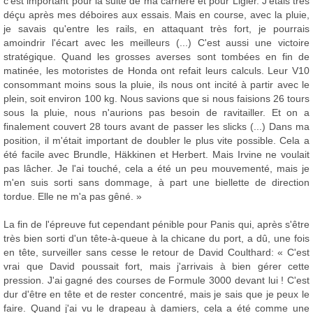
c'est important pour la suite de ma carrière et pour Ligier. J'étais très
déçu après mes déboires aux essais. Mais en course, avec la pluie,
je savais qu'entre les rails, en attaquant très fort, je pourrais
amoindrir l'écart avec les meilleurs (...) C'est aussi une victoire
stratégique. Quand les grosses averses sont tombées en fin de
matinée, les motoristes de Honda ont refait leurs calculs. Leur V10
consommant moins sous la pluie, ils nous ont incité à partir avec le
plein, soit environ 100 kg. Nous savions que si nous faisions 26 tours
sous la pluie, nous n'aurions pas besoin de ravitailler. Et on a
finalement couvert 28 tours avant de passer les slicks (...) Dans ma
position, il m'était important de doubler le plus vite possible. Cela a
été facile avec Brundle, Häkkinen et Herbert. Mais Irvine ne voulait
pas lâcher. Je l'ai touché, cela a été un peu mouvementé, mais je
m'en suis sorti sans dommage, à part une biellette de direction
tordue. Elle ne m'a pas gêné. »
La fin de l'épreuve fut cependant pénible pour Panis qui, après s'être
très bien sorti d'un tête-à-queue à la chicane du port, a dû, une fois
en tête, surveiller sans cesse le retour de David Coulthard: « C'est
vrai que David poussait fort, mais j'arrivais à bien gérer cette
pression. J'ai gagné des courses de Formule 3000 devant lui ! C'est
dur d'être en tête et de rester concentré, mais je sais que je peux le
faire. Quand j'ai vu le drapeau à damiers, cela a été comme une