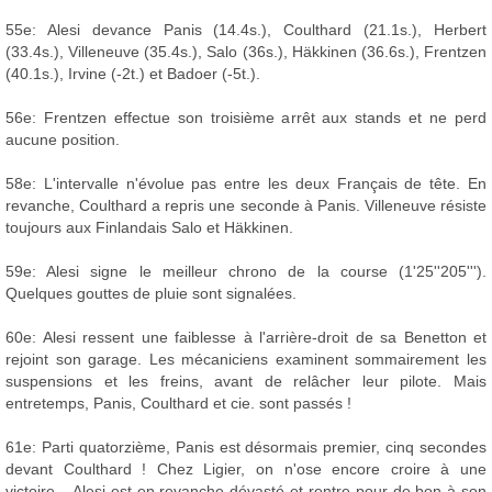
55e: Alesi devance Panis (14.4s.), Coulthard (21.1s.), Herbert
(33.4s.), Villeneuve (35.4s.), Salo (36s.), Häkkinen (36.6s.), Frentzen
(40.1s.), Irvine (-2t.) et Badoer (-5t.).
56e: Frentzen effectue son troisième arrêt aux stands et ne perd
aucune position.
58e: L'intervalle n'évolue pas entre les deux Français de tête. En
revanche, Coulthard a repris une seconde à Panis. Villeneuve résiste
toujours aux Finlandais Salo et Häkkinen.
59e: Alesi signe le meilleur chrono de la course (1'25''205''').
Quelques gouttes de pluie sont signalées.
60e: Alesi ressent une faiblesse à l'arrière-droit de sa Benetton et
rejoint son garage. Les mécaniciens examinent sommairement les
suspensions et les freins, avant de relâcher leur pilote. Mais
entretemps, Panis, Coulthard et cie. sont passés !
61e: Parti quatorzième, Panis est désormais premier, cinq secondes
devant Coulthard ! Chez Ligier, on n'ose encore croire à une
victoire... Alesi est en revanche dévasté et rentre pour de bon à son