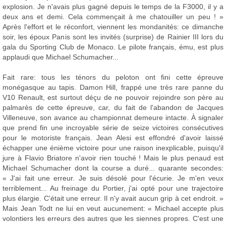
explosion. Je n'avais plus gagné depuis le temps de la F3000, il y a
deux ans et demi. Cela commençait à me chatouiller un peu ! »
Après l'effort et le réconfort, viennent les mondanités: ce dimanche
soir, les époux Panis sont les invités (surprise) de Rainier III lors du
gala du Sporting Club de Monaco. Le pilote français, ému, est plus
applaudi que Michael Schumacher...
Fait rare: tous les ténors du peloton ont fini cette épreuve
monégasque au tapis. Damon Hill, frappé une très rare panne du
V10 Renault, est surtout déçu de ne pouvoir rejoindre son père au
palmarès de cette épreuve, car, du fait de l'abandon de Jacques
Villeneuve, son avance au championnat demeure intacte. À signaler
que prend fin une incroyable série de seize victoires consécutives
pour le motoriste français. Jean Alesi est effondré d'avoir laissé
échapper une énième victoire pour une raison inexplicable, puisqu'il
jure à Flavio Briatore n'avoir rien touché ! Mais le plus penaud est
Michael Schumacher dont la course a duré... quarante secondes:
« J'ai fait une erreur. Je suis désolé pour l'écurie. Je m'en veux
terriblement... Au freinage du Portier, j'ai opté pour une trajectoire
plus élargie. C'était une erreur. Il n'y avait aucun grip à cet endroit. »
Mais Jean Todt ne lui en veut aucunement: « Michael accepte plus
volontiers les erreurs des autres que les siennes propres. C'est une