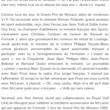
chez moi, même si je vis ici depuis dix-sept ans », lâche-t-il, inquiet.
Comme tous les ans, le Grand Prix de Monaco attire de nombreux
V.I.P. On reconnaît ainsi le cinéaste Roman Polanski, grand amateur
de sport automobile, reçu chez Ferrari par Jean Todt et Eddie Irvine.
Guy Drut, ex-champion d'athlétisme et ministre français des Sports,
s'entretient avec Christian Contzen de l'avenir de Renault en
Formule 1, alors que grossissent les rumeurs de retrait du Losange.
Jeudi après-midi, le ministre de la Culture Philippe Douste-Blazy
convie plusieurs personnalités du sport automobile français à
participer avec lui à l'enregistrement de l'émission « L'esprit du
sport », sur la Cinquième. Jean Alesi, Philippe Alliot, Jean-Pierre
Beltoise et Bernard Dudot entourent le ministre. Le journaliste
« cuisine » surtout Alesi. Quand on lui demande s'il aimerait travailler
avec Alain Prost dans le cadre d'un projet français, il répond par
l'affirmative. Et lorsqu'on lui fait remarquer que Prost est sous contrat
avec McLaren, il répond: « Oh, vous savez, Alain m'a dit qu'il était
chez McLaren juste pour s'occuper... » Voilà qui sera retenu.
Vendredi soir, Ron Dennis réunit ses collaborateurs au Royal Golf
Club de Mougins pour célébrer le trentième anniversaire de McLaren
qui est apparue en Formule 1 lors du Grand Prix de Monaco 1966.