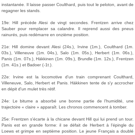
instantanée. Il laisse passer Coulthard, puis tout le peloton, avant de
regagner les stands.
19e: Hill précède Alesi de vingt secondes. Frentzen arrive chez
Sauber pour remplacer sa calandre. Il reprend aussi des pneus
rainurés, puis redémarre en onzième position.
21e: Hill domine devant Alesi (24s.), Irvine (1m.), Coulthard (1m.
03s.), Villeneuve (1m. 04s.), Salo (1m. 05s.), Herbert (1m. 06s.),
Panis (1m. 07s.), Häkkinen (1m. 09s.), Brundle (1m. 12s.), Frentzen
(1m. 41s.) et Badoer (-1t.).
22e: Irvine est la locomotive d'un train comprenant Coulthard,
Villeneuve, Salo, Herbert et Panis. Häkkinen tente de s'y accrocher
en dépit d'un mulet très rétif.
24e: Le bitume a absorbé une bonne partie de l'humidité, une
trajectoire « claire » apparaît. Les chronos commencent à tomber.
25e: Frentzen s'écarte à la chicane devant Hill qui lui prend un tour.
Panis est en grande forme: il se défait de Herbert à l'épingle du
Loews et grimpe en septième position. Le jeune Français a doublé