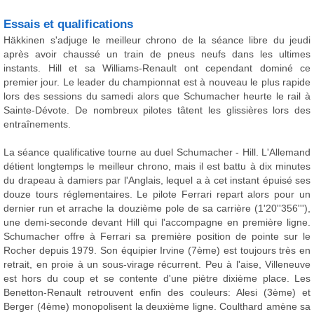
Essais et qualifications
Häkkinen s'adjuge le meilleur chrono de la séance libre du jeudi
après avoir chaussé un train de pneus neufs dans les ultimes
instants. Hill et sa Williams-Renault ont cependant dominé ce
premier jour. Le leader du championnat est à nouveau le plus rapide
lors des sessions du samedi alors que Schumacher heurte le rail à
Sainte-Dévote. De nombreux pilotes tâtent les glissières lors des
entraînements.
La séance qualificative tourne au duel Schumacher - Hill. L'Allemand
détient longtemps le meilleur chrono, mais il est battu à dix minutes
du drapeau à damiers par l'Anglais, lequel a à cet instant épuisé ses
douze tours réglementaires. Le pilote Ferrari repart alors pour un
dernier run et arrache la douzième pole de sa carrière (1'20''356'''),
une demi-seconde devant Hill qui l'accompagne en première ligne.
Schumacher offre à Ferrari sa première position de pointe sur le
Rocher depuis 1979. Son équipier Irvine (7ème) est toujours très en
retrait, en proie à un sous-virage récurrent. Peu à l'aise, Villeneuve
est hors du coup et se contente d'une piètre dixième place. Les
Benetton-Renault retrouvent enfin des couleurs: Alesi (3ème) et
Berger (4ème) monopolisent la deuxième ligne. Coulthard amène sa