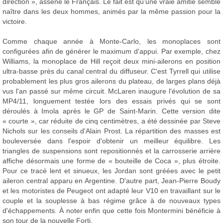
direction », assène le Français. Le fait est qu'une vraie amitié semble
naître dans les deux hommes, animés par la même passion pour la
victoire.
Comme chaque année à Monte-Carlo, les monoplaces sont
configurées afin de générer le maximum d'appui. Par exemple, chez
Williams, la monoplace de Hill reçoit deux mini-ailerons en position
ultra-basse près du canal central du diffuseur. C'est Tyrrell qui utilise
probablement les plus gros ailerons du plateau, de larges plans déjà
vus l'an passé sur même circuit. McLaren inaugure l'évolution de sa
MP4/11, longuement testée lors des essais privés qui se sont
déroulés à Imola après le GP de Saint-Marin. Cette version dite
« courte », car réduite de cinq centimètres, a été dessinée par Steve
Nichols sur les conseils d'Alain Prost. La répartition des masses est
bouleversée dans l'espoir d'obtenir un meilleur équilibre. Les
triangles de suspensions sont repositionnés et la carrosserie arrière
affiche désormais une forme de « bouteille de Coca », plus étroite.
Pour ce tracé lent et sinueux, les Jordan sont gréées avec le petit
aileron central apparu en Argentine. D'autre part, Jean-Pierre Boudy
et les motoristes de Peugeot ont adapté leur V10 en travaillant sur le
couple et la souplesse à bas régime grâce à de nouveaux types
d'échappements. À noter enfin que cette fois Montermini bénéficie à
son tour de la nouvelle Forti.