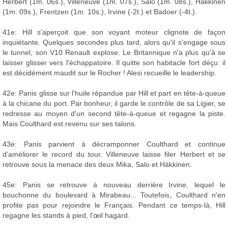
Herbert (1m. 06s.), Villeneuve (1m. 07s.), Salo (1m. 08s.), Häkkinen
(1m. 09s.), Frentzen (1m. 10s.), Irvine (-2t.) et Badoer (-4t.).
41e: Hill s'aperçoit que son voyant moteur clignote de façon
inquiétante. Quelques secondes plus tard, alors qu'il s'engage sous
le tunnel, son V10 Renault explose. Le Britannique n'a plus qu'à se
laisser glisser vers l'échappatoire. Il quitte son habitacle fort déçu: il
est décidément maudit sur le Rocher ! Alesi recueille le leadership.
42e: Panis glisse sur l'huile répandue par Hill et part en tête-à-queue
à la chicane du port. Par bonheur, il garde le contrôle de sa Ligier, se
redresse au moyen d'un second tête-à-queue et regagne la piste.
Mais Coulthard est revenu sur ses talons.
43e: Panis parvient à décramponner Coulthard et continue
d'améliorer le record du tour. Villeneuve laisse filer Herbert et se
retrouve sous la menace des deux Mika, Salo et Häkkinen.
45e: Panis se retrouve à nouveau derrière Irvine, lequel le
bouchonne du boulevard à Mirabeau... Toutefois, Coulthard n'en
profite pas pour rejoindre le Français. Pendant ce temps-là, Hill
regagne les stands à pied, l'œil hagard.