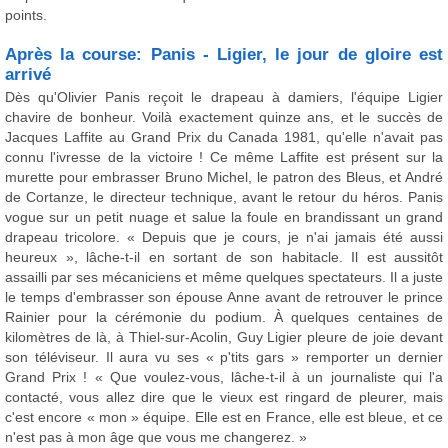
points.
Après la course: Panis - Ligier, le jour de gloire est
arrivé
Dès qu'Olivier Panis reçoit le drapeau à damiers, l'équipe Ligier
chavire de bonheur. Voilà exactement quinze ans, et le succès de
Jacques Laffite au Grand Prix du Canada 1981, qu'elle n'avait pas
connu l'ivresse de la victoire ! Ce même Laffite est présent sur la
murette pour embrasser Bruno Michel, le patron des Bleus, et André
de Cortanze, le directeur technique, avant le retour du héros. Panis
vogue sur un petit nuage et salue la foule en brandissant un grand
drapeau tricolore. « Depuis que je cours, je n'ai jamais été aussi
heureux », lâche-t-il en sortant de son habitacle. Il est aussitôt
assailli par ses mécaniciens et même quelques spectateurs. Il a juste
le temps d'embrasser son épouse Anne avant de retrouver le prince
Rainier pour la cérémonie du podium. À quelques centaines de
kilomètres de là, à Thiel-sur-Acolin, Guy Ligier pleure de joie devant
son téléviseur. Il aura vu ses « p'tits gars » remporter un dernier
Grand Prix ! « Que voulez-vous, lâche-t-il à un journaliste qui l'a
contacté, vous allez dire que le vieux est ringard de pleurer, mais
c'est encore « mon » équipe. Elle est en France, elle est bleue, et ce
n'est pas à mon âge que vous me changerez. »