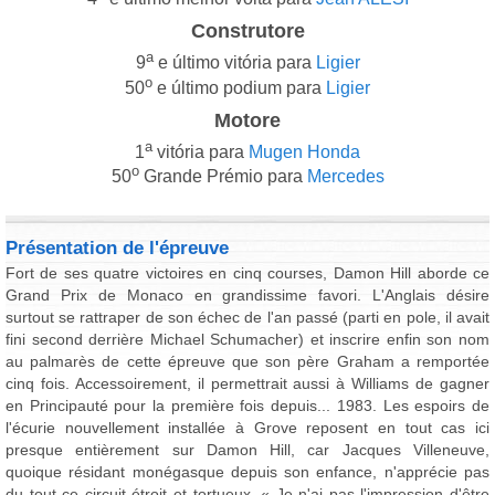
Construtore
a
9
e último vitória para
Ligier
o
50
e último podium para
Ligier
Motore
a
1
vitória para
Mugen Honda
o
50
Grande Prémio para
Mercedes
Présentation de l'épreuve
Fort de ses quatre victoires en cinq courses, Damon Hill aborde ce
Grand Prix de Monaco en grandissime favori. L'Anglais désire
surtout se rattraper de son échec de l'an passé (parti en pole, il avait
fini second derrière Michael Schumacher) et inscrire enfin son nom
au palmarès de cette épreuve que son père Graham a remportée
cinq fois. Accessoirement, il permettrait aussi à Williams de gagner
en Principauté pour la première fois depuis... 1983. Les espoirs de
l'écurie nouvellement installée à Grove reposent en tout cas ici
presque entièrement sur Damon Hill, car Jacques Villeneuve,
quoique résidant monégasque depuis son enfance, n'apprécie pas
du tout ce circuit étroit et tortueux. « Je n'ai pas l'impression d'être