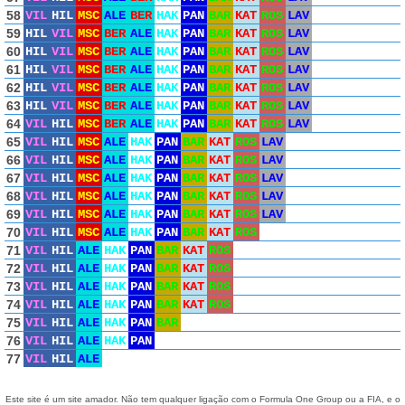
58
VIL
HIL
MSC
ALE
BER
HAK
PAN
BAR
KAT
ROS
LAV
59
HIL
VIL
MSC
BER
ALE
HAK
PAN
BAR
KAT
ROS
LAV
60
HIL
VIL
MSC
BER
ALE
HAK
PAN
BAR
KAT
ROS
LAV
61
HIL
VIL
MSC
BER
ALE
HAK
PAN
BAR
KAT
ROS
LAV
62
HIL
VIL
MSC
BER
ALE
HAK
PAN
BAR
KAT
ROS
LAV
63
HIL
VIL
MSC
BER
ALE
HAK
PAN
BAR
KAT
ROS
LAV
64
VIL
HIL
MSC
BER
ALE
HAK
PAN
BAR
KAT
ROS
LAV
65
VIL
HIL
MSC
ALE
HAK
PAN
BAR
KAT
ROS
LAV
66
VIL
HIL
MSC
ALE
HAK
PAN
BAR
KAT
ROS
LAV
67
VIL
HIL
MSC
ALE
HAK
PAN
BAR
KAT
ROS
LAV
68
VIL
HIL
MSC
ALE
HAK
PAN
BAR
KAT
ROS
LAV
69
VIL
HIL
MSC
ALE
HAK
PAN
BAR
KAT
ROS
LAV
70
VIL
HIL
MSC
ALE
HAK
PAN
BAR
KAT
ROS
71
VIL
HIL
ALE
HAK
PAN
BAR
KAT
ROS
72
VIL
HIL
ALE
HAK
PAN
BAR
KAT
ROS
73
VIL
HIL
ALE
HAK
PAN
BAR
KAT
ROS
74
VIL
HIL
ALE
HAK
PAN
BAR
KAT
ROS
75
VIL
HIL
ALE
HAK
PAN
BAR
76
VIL
HIL
ALE
HAK
PAN
77
VIL
HIL
ALE
Este site é um site amador. Não tem qualquer ligação com o Formula One Group ou a FIA, e o