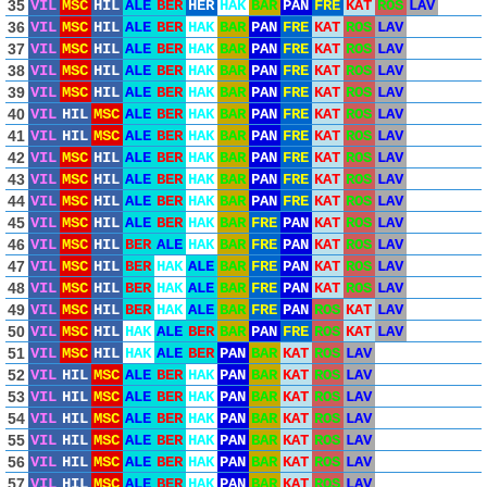
35
VIL
MSC
HIL
ALE
BER
HER
HAK
BAR
PAN
FRE
KAT
ROS
LAV
36
VIL
MSC
HIL
ALE
BER
HAK
BAR
PAN
FRE
KAT
ROS
LAV
37
VIL
MSC
HIL
ALE
BER
HAK
BAR
PAN
FRE
KAT
ROS
LAV
38
VIL
MSC
HIL
ALE
BER
HAK
BAR
PAN
FRE
KAT
ROS
LAV
39
VIL
MSC
HIL
ALE
BER
HAK
BAR
PAN
FRE
KAT
ROS
LAV
40
VIL
HIL
MSC
ALE
BER
HAK
BAR
PAN
FRE
KAT
ROS
LAV
41
VIL
HIL
MSC
ALE
BER
HAK
BAR
PAN
FRE
KAT
ROS
LAV
42
VIL
MSC
HIL
ALE
BER
HAK
BAR
PAN
FRE
KAT
ROS
LAV
43
VIL
MSC
HIL
ALE
BER
HAK
BAR
PAN
FRE
KAT
ROS
LAV
44
VIL
MSC
HIL
ALE
BER
HAK
BAR
PAN
FRE
KAT
ROS
LAV
45
VIL
MSC
HIL
ALE
BER
HAK
BAR
FRE
PAN
KAT
ROS
LAV
46
VIL
MSC
HIL
BER
ALE
HAK
BAR
FRE
PAN
KAT
ROS
LAV
47
VIL
MSC
HIL
BER
HAK
ALE
BAR
FRE
PAN
KAT
ROS
LAV
48
VIL
MSC
HIL
BER
HAK
ALE
BAR
FRE
PAN
KAT
ROS
LAV
49
VIL
MSC
HIL
BER
HAK
ALE
BAR
FRE
PAN
ROS
KAT
LAV
50
VIL
MSC
HIL
HAK
ALE
BER
BAR
PAN
FRE
ROS
KAT
LAV
51
VIL
MSC
HIL
HAK
ALE
BER
PAN
BAR
KAT
ROS
LAV
52
VIL
HIL
MSC
ALE
BER
HAK
PAN
BAR
KAT
ROS
LAV
53
VIL
HIL
MSC
ALE
BER
HAK
PAN
BAR
KAT
ROS
LAV
54
VIL
HIL
MSC
ALE
BER
HAK
PAN
BAR
KAT
ROS
LAV
55
VIL
HIL
MSC
ALE
BER
HAK
PAN
BAR
KAT
ROS
LAV
56
VIL
HIL
MSC
ALE
BER
HAK
PAN
BAR
KAT
ROS
LAV
57
VIL
HIL
MSC
ALE
BER
HAK
PAN
BAR
KAT
ROS
LAV