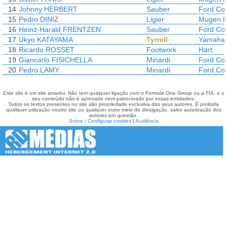
14
Johnny HERBERT
Sauber
Ford Co
15
Pedro DINIZ
Ligier
Mugen 
16
Heinz-Harald FRENTZEN
Sauber
Ford Co
17
Ukyo KATAYAMA
Tyrrell
Yamaha
18
Ricardo ROSSET
Footwork
Hart
19
Giancarlo FISICHELLA
Minardi
Ford Co
20
Pedro LAMY
Minardi
Ford Co
Este site é um site amador. Não tem qualquer ligação com o Formula One Group ou a FIA, e o
seu conteúdo não é aprovado nem patrocinado por essas entidades.
Todos os textos presentes no site são propriedade exclusiva dos seus autores. É proibida
qualquer utilização noutro site ou qualquer outro meio de divulgação, salvo autorização dos
autores em questão.
Sobre / Configurar cookies
|
Audiência