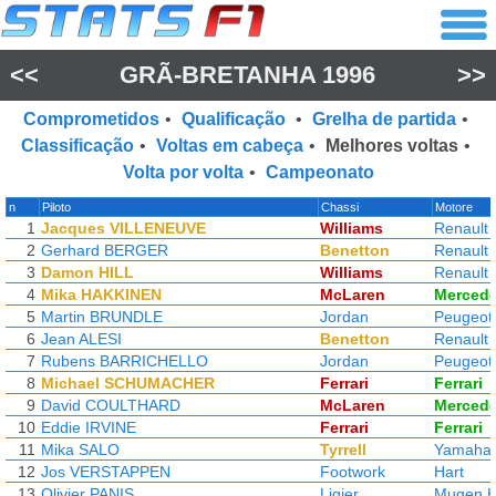
<<
GRÃ-BRETANHA 1996
>>
Comprometidos
•
Qualificação
•
Grelha de partida
•
Classificação
•
Voltas em cabeça
•
Melhores voltas
•
Volta por volta
•
Campeonato
n
Piloto
Chassi
Motore
1
Jacques VILLENEUVE
Williams
Renault
2
Gerhard BERGER
Benetton
Renault
3
Damon HILL
Williams
Renault
4
Mika HAKKINEN
McLaren
Merced
5
Martin BRUNDLE
Jordan
Peugeot
6
Jean ALESI
Benetton
Renault
7
Rubens BARRICHELLO
Jordan
Peugeot
8
Michael SCHUMACHER
Ferrari
Ferrari
9
David COULTHARD
McLaren
Merced
10
Eddie IRVINE
Ferrari
Ferrari
11
Mika SALO
Tyrrell
Yamaha
12
Jos VERSTAPPEN
Footwork
Hart
13
Olivier PANIS
Ligier
Mugen 