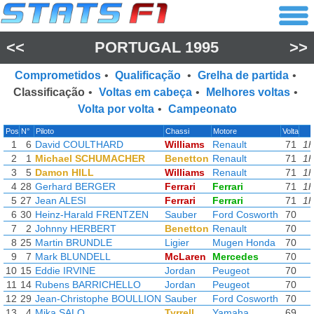
<<
PORTUGAL 1995
>>
Comprometidos
•
Qualificação
•
Grelha de partida
•
Classificação
•
Voltas em cabeça
•
Melhores voltas
•
Volta por volta
•
Campeonato
Pos
N°
Piloto
Chassi
Motore
Volta
1
6
David COULTHARD
Williams
Renault
71
1h
2
1
Michael SCHUMACHER
Benetton
Renault
71
1h
3
5
Damon HILL
Williams
Renault
71
1h
4
28
Gerhard BERGER
Ferrari
Ferrari
71
1h
5
27
Jean ALESI
Ferrari
Ferrari
71
1h
6
30
Heinz-Harald FRENTZEN
Sauber
Ford Cosworth
70
7
2
Johnny HERBERT
Benetton
Renault
70
8
25
Martin BRUNDLE
Ligier
Mugen Honda
70
9
7
Mark BLUNDELL
McLaren
Mercedes
70
10
15
Eddie IRVINE
Jordan
Peugeot
70
11
14
Rubens BARRICHELLO
Jordan
Peugeot
70
12
29
Jean-Christophe BOULLION
Sauber
Ford Cosworth
70
13
4
Mika SALO
Tyrrell
Yamaha
69