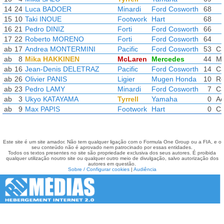
14
24
Luca BADOER
Minardi
Ford Cosworth
68
15
10
Taki INOUE
Footwork
Hart
68
16
21
Pedro DINIZ
Forti
Ford Cosworth
66
17
22
Roberto MORENO
Forti
Ford Cosworth
64
ab
17
Andrea MONTERMINI
Pacific
Ford Cosworth
53
Ca
ab
8
Mika HAKKINEN
McLaren
Mercedes
44
Mo
ab
16
Jean-Denis DELETRAZ
Pacific
Ford Cosworth
14
Cã
ab
26
Olivier PANIS
Ligier
Mugen Honda
10
Ro
ab
23
Pedro LAMY
Minardi
Ford Cosworth
7
Ca
ab
3
Ukyo KATAYAMA
Tyrrell
Yamaha
0
Ac
ab
9
Max PAPIS
Footwork
Hart
0
Ca
Este site é um site amador. Não tem qualquer ligação com o Formula One Group ou a FIA, e o
seu conteúdo não é aprovado nem patrocinado por essas entidades.
Todos os textos presentes no site são propriedade exclusiva dos seus autores. É proibida
qualquer utilização noutro site ou qualquer outro meio de divulgação, salvo autorização dos
autores em questão.
Sobre / Configurar cookies
|
Audiência