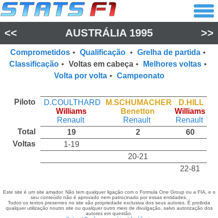
<<
AUSTRÁLIA 1995
>>
Comprometidos
•
Qualificação
•
Grelha de partida
•
Classificação
•
Voltas em cabeça
•
Melhores voltas
•
Volta por volta
•
Campeonato
Piloto
D.COULTHARD
M.SCHUMACHER
D.HILL
Williams
Benetton
Williams
Renault
Renault
Renault
Total
19
2
60
Voltas
1-19
20-21
22-81
Este site é um site amador. Não tem qualquer ligação com o Formula One Group ou a FIA, e o
seu conteúdo não é aprovado nem patrocinado por essas entidades.
Todos os textos presentes no site são propriedade exclusiva dos seus autores. É proibida
qualquer utilização noutro site ou qualquer outro meio de divulgação, salvo autorização dos
autores em questão.