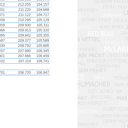
412
212.255
104.157
831
211.220
104.668
871
211.122
104.717
209
210.295
105.129
359
209.930
105.311
366
209.913
105.320
395
209.842
105.355
587
209.377
105.589
830
208.792
105.885
207
207.890
106.345
301
207.666
106.459
532
207.119
106.741
701
206.720
106.947