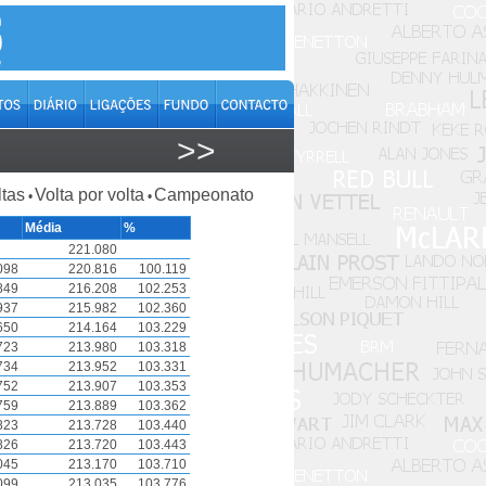
>>
ltas
Volta por volta
Campeonato
•
•
Média
%
221.080
098
220.816
100.119
849
216.208
102.253
937
215.982
102.360
650
214.164
103.229
723
213.980
103.318
734
213.952
103.331
752
213.907
103.353
759
213.889
103.362
823
213.728
103.440
826
213.720
103.443
045
213.170
103.710
099
213.035
103.776