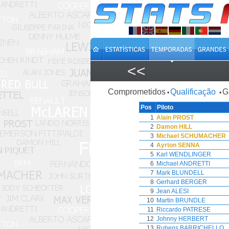
<<
Comprometidos
Qualificação
G
•
•
Pos
Piloto
1
Alain PROST
2
Damon HILL
3
Michael SCHUMACHER
4
Ayrton SENNA
5
Karl WENDLINGER
6
Michael ANDRETTI
7
Mark BLUNDELL
8
Gerhard BERGER
9
Jean ALESI
10
Martin BRUNDLE
11
Riccardo PATRESE
12
Johnny HERBERT
13
Rubens BARRICHELLO