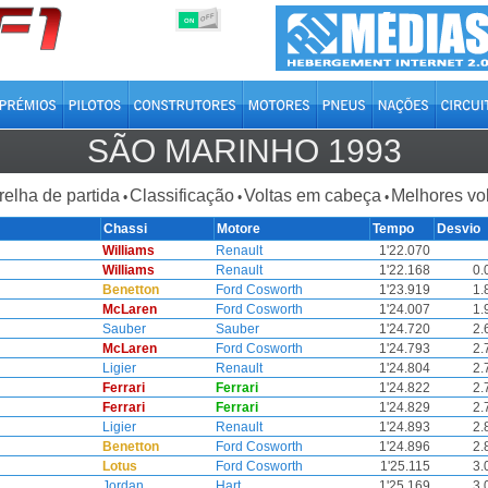
OFF
ON
SÃO MARINHO 1993
relha de partida
Classificação
Voltas em cabeça
Melhores vo
•
•
•
Chassi
Motore
Tempo
Desvio
Williams
Renault
1'22.070
Williams
Renault
1'22.168
0.
Benetton
Ford Cosworth
1'23.919
1.
McLaren
Ford Cosworth
1'24.007
1.
Sauber
Sauber
1'24.720
2.
McLaren
Ford Cosworth
1'24.793
2.
Ligier
Renault
1'24.804
2.
Ferrari
Ferrari
1'24.822
2.
Ferrari
Ferrari
1'24.829
2.
Ligier
Renault
1'24.893
2.
Benetton
Ford Cosworth
1'24.896
2.
Lotus
Ford Cosworth
1'25.115
3.
Jordan
Hart
1'25.169
3.