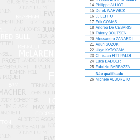
14
Philippe ALLIOT
15
Derek WARWICK
16
JJ LEHTO
17
Erik COMAS
18
Andrea De CESARIS
19
Thierry BOUTSEN
20
Alessandro ZANARDI
21
Aguri SUZUKI
22
Ukyo KATAYAMA
23
Christian FITTIPALDI
24
Luca BADOER
25
Fabrizio BARBAZZA
Não qualificado
26
Michele ALBORETO