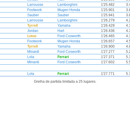
Larrousse
Lamborghini
1'25.482
3.
Footwork
Mugen Honda
1'25.901
3.
Sauber
Sauber
1'25.941
3.
Larrousse
Lamborghini
1'26.279
4.
Tyrrell
Yamaha
1'26.429
4.
Jordan
Hart
1'26.436
4.
Lotus
Ford Cosworth
1'26.465
4.
Footwork
Mugen Honda
1'26.657
4.
Tyrrell
Yamaha
1'26.900
4.
Minardi
Ford Cosworth
1'27.277
5.
Lola
Ferrari
1'27.371
5.
Minardi
Ford Cosworth
1'27.602
5.
Lola
Ferrari
1'27.771
5.
Grelha de partida limitada a 25 lugares.