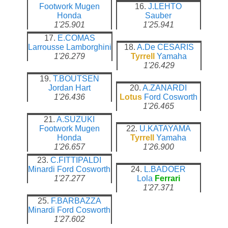
Footwork
Mugen
16.
J.LEHTO
Honda
Sauber
1'25.901
1'25.941
17.
E.COMAS
Larrousse
Lamborghini
18.
A.De CESARIS
1'26.279
Tyrrell
Yamaha
1'26.429
19.
T.BOUTSEN
Jordan
Hart
20.
A.ZANARDI
1'26.436
Lotus
Ford Cosworth
1'26.465
21.
A.SUZUKI
Footwork
Mugen
22.
U.KATAYAMA
Honda
Tyrrell
Yamaha
1'26.657
1'26.900
23.
C.FITTIPALDI
Minardi
Ford Cosworth
24.
L.BADOER
1'27.277
Lola
Ferrari
1'27.371
25.
F.BARBAZZA
Minardi
Ford Cosworth
1'27.602