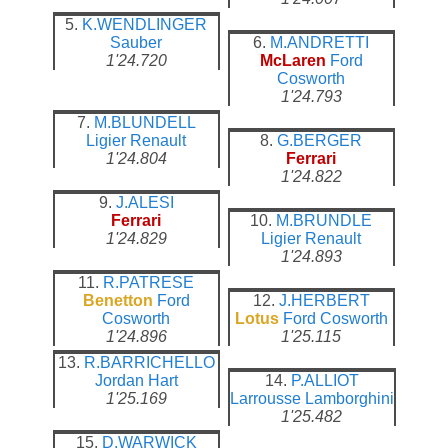
5.
K.WENDLINGER
Sauber
6.
M.ANDRETTI
1'24.720
McLaren
Ford
Cosworth
1'24.793
7.
M.BLUNDELL
Ligier
Renault
8.
G.BERGER
1'24.804
Ferrari
1'24.822
9.
J.ALESI
Ferrari
10.
M.BRUNDLE
1'24.829
Ligier
Renault
1'24.893
11.
R.PATRESE
Benetton
Ford
12.
J.HERBERT
Cosworth
Lotus
Ford Cosworth
1'24.896
1'25.115
13.
R.BARRICHELLO
Jordan
Hart
14.
P.ALLIOT
1'25.169
Larrousse
Lamborghini
1'25.482
15.
D.WARWICK