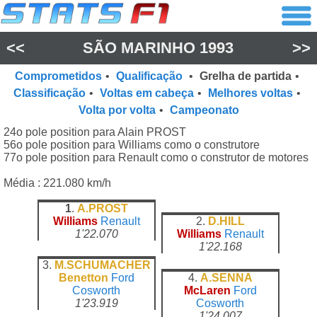
<<
SÃO MARINHO 1993
>>
Comprometidos
•
Qualificação
•
Grelha de partida
•
Classificação
•
Voltas em cabeça
•
Melhores voltas
•
Volta por volta
•
Campeonato
24o pole position para Alain PROST
56o pole position para Williams como o construtore
77o pole position para Renault como o construtor de motores
Média : 221.080 km/h
1
.
A.PROST
Williams
Renault
2.
D.HILL
1'22.070
Williams
Renault
1'22.168
3.
M.SCHUMACHER
Benetton
Ford
4.
A.SENNA
Cosworth
McLaren
Ford
1'23.919
Cosworth
1'24.007