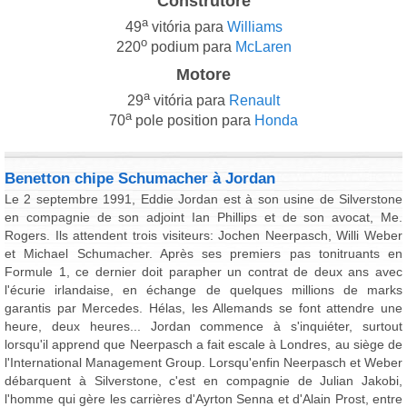
Construtore
a
49
vitória para
Williams
o
220
podium para
McLaren
Motore
a
29
vitória para
Renault
a
70
pole position para
Honda
Benetton chipe Schumacher à Jordan
Le 2 septembre 1991, Eddie Jordan est à son usine de Silverstone
en compagnie de son adjoint Ian Phillips et de son avocat, Me.
Rogers. Ils attendent trois visiteurs: Jochen Neerpasch, Willi Weber
et Michael Schumacher. Après ses premiers pas tonitruants en
Formule 1, ce dernier doit parapher un contrat de deux ans avec
l'écurie irlandaise, en échange de quelques millions de marks
garantis par Mercedes. Hélas, les Allemands se font attendre une
heure, deux heures... Jordan commence à s'inquiéter, surtout
lorsqu'il apprend que Neerpasch a fait escale à Londres, au siège de
l'International Management Group. Lorsqu'enfin Neerpasch et Weber
débarquent à Silverstone, c'est en compagnie de Julian Jakobi,
l'homme qui gère les carrières d'Ayrton Senna et d'Alain Prost, entre