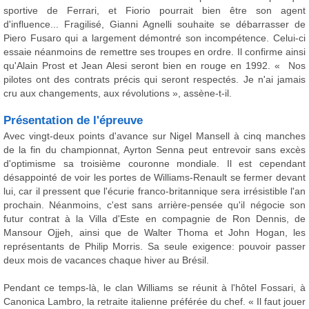
sportive de Ferrari, et Fiorio pourrait bien être son agent
d'influence... Fragilisé, Gianni Agnelli souhaite se débarrasser de
Piero Fusaro qui a largement démontré son incompétence. Celui-ci
essaie néanmoins de remettre ses troupes en ordre. Il confirme ainsi
qu'Alain Prost et Jean Alesi seront bien en rouge en 1992. « Nos
pilotes ont des contrats précis qui seront respectés. Je n'ai jamais
cru aux changements, aux révolutions », assène-t-il.
Présentation de l'épreuve
Avec vingt-deux points d'avance sur Nigel Mansell à cinq manches
de la fin du championnat, Ayrton Senna peut entrevoir sans excès
d'optimisme sa troisième couronne mondiale. Il est cependant
désappointé de voir les portes de Williams-Renault se fermer devant
lui, car il pressent que l'écurie franco-britannique sera irrésistible l'an
prochain. Néanmoins, c'est sans arrière-pensée qu'il négocie son
futur contrat à la Villa d'Este en compagnie de Ron Dennis, de
Mansour Ojjeh, ainsi que de Walter Thoma et John Hogan, les
représentants de Philip Morris. Sa seule exigence: pouvoir passer
deux mois de vacances chaque hiver au Brésil.
Pendant ce temps-là, le clan Williams se réunit à l'hôtel Fossari, à
Canonica Lambro, la retraite italienne préférée du chef. « Il faut jouer