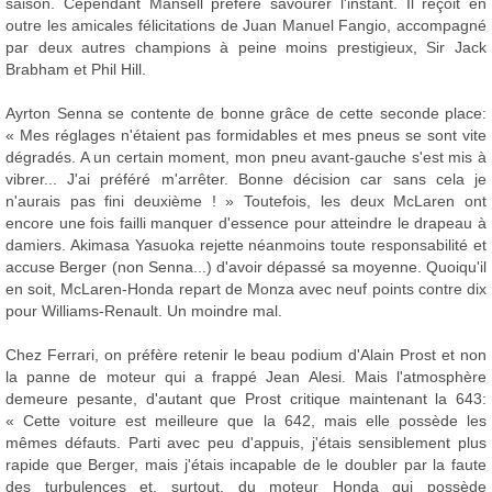
saison. Cependant Mansell préfère savourer l'instant. Il reçoit en
outre les amicales félicitations de Juan Manuel Fangio, accompagné
par deux autres champions à peine moins prestigieux, Sir Jack
Brabham et Phil Hill.
Ayrton Senna se contente de bonne grâce de cette seconde place:
« Mes réglages n'étaient pas formidables et mes pneus se sont vite
dégradés. A un certain moment, mon pneu avant-gauche s'est mis à
vibrer... J'ai préféré m'arrêter. Bonne décision car sans cela je
n'aurais pas fini deuxième ! » Toutefois, les deux McLaren ont
encore une fois failli manquer d'essence pour atteindre le drapeau à
damiers. Akimasa Yasuoka rejette néanmoins toute responsabilité et
accuse Berger (non Senna...) d'avoir dépassé sa moyenne. Quoiqu'il
en soit, McLaren-Honda repart de Monza avec neuf points contre dix
pour Williams-Renault. Un moindre mal.
Chez Ferrari, on préfère retenir le beau podium d'Alain Prost et non
la panne de moteur qui a frappé Jean Alesi. Mais l'atmosphère
demeure pesante, d'autant que Prost critique maintenant la 643:
« Cette voiture est meilleure que la 642, mais elle possède les
mêmes défauts. Parti avec peu d'appuis, j'étais sensiblement plus
rapide que Berger, mais j'étais incapable de le doubler par la faute
des turbulences et, surtout, du moteur Honda qui possède