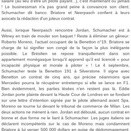
salaire (au lieu d'être un pilote payant...), c'est maintenant ou jamais
! Le businessman n'a pas grand peine à convaincre son client.
Schumacher dit banco. Briatore et Neerpasch confient à leurs
avocats la rédaction d'un juteux contrat.
Aussi, lorsque Neerpasch rencontre Jordan, Schumacher est à
Witney en train de mouler son baquet ! Reste à éliminer un gêneur:
Roberto Moreno, l'actuel occupant de la Benetton n°19. Briatore se
charge de lui signifier son congé de la façon la plus inélégante
possible. Le Brésilien se repose tranquillement dans son
appartement monégasque lorsqu'il apprend qu'il est licencié « pour
incapacité physique et morale à piloter » ! Le 4 septembre,
Schumacher teste la Benetton 191 à Silverstone. Il signe avec
Benetton un contrat de cinq ans, qui précise néanmoins que
Mercedes pourra le récupérer entretemps si elle se lance en F1.
Bien évidemment, les parties lésées n'en restent pas là. Eddie
Jordan porte plainte devant la Haute Cour de Londres en se fondant
sur une lettre d'intention signée par le pilote allemand avant Spa.
Moreno se tourne lui devant le tribunal de commerce de Milan. Les
deux actions ne mènent à rien. Jordan est débouté, aucun contrat en
bonne et due forme ne le liant à Schumacher. Les juges italiens se
déclarent incompétents sur le cas de Moreno mais condamnent
Briatore à lui verser 500 000 dollars en guise de dédommagement.