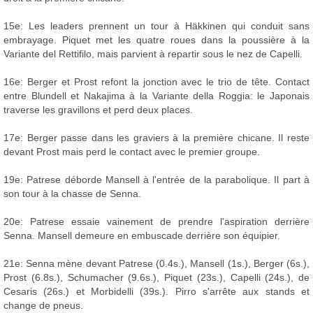
15e: Les leaders prennent un tour à Häkkinen qui conduit sans
embrayage. Piquet met les quatre roues dans la poussière à la
Variante del Rettifilo, mais parvient à repartir sous le nez de Capelli.
16e: Berger et Prost refont la jonction avec le trio de tête. Contact
entre Blundell et Nakajima à la Variante della Roggia: le Japonais
traverse les gravillons et perd deux places.
17e: Berger passe dans les graviers à la première chicane. Il reste
devant Prost mais perd le contact avec le premier groupe.
19e: Patrese déborde Mansell à l'entrée de la parabolique. Il part à
son tour à la chasse de Senna.
20e: Patrese essaie vainement de prendre l'aspiration derrière
Senna. Mansell demeure en embuscade derrière son équipier.
21e: Senna mène devant Patrese (0.4s.), Mansell (1s.), Berger (6s.),
Prost (6.8s.), Schumacher (9.6s.), Piquet (23s.), Capelli (24s.), de
Cesaris (26s.) et Morbidelli (39s.). Pirro s'arrête aux stands et
change de pneus.