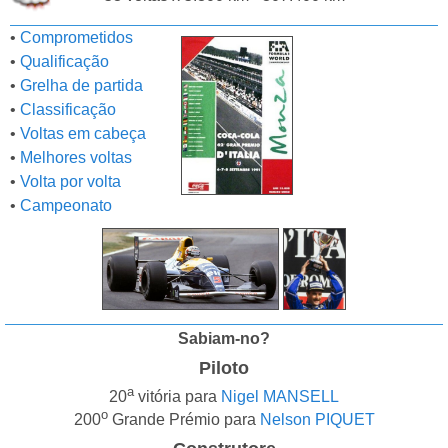
•
Comprometidos
•
Qualificação
•
Grelha de partida
•
Classificação
•
Voltas em cabeça
•
Melhores voltas
•
Volta por volta
•
Campeonato
Sabiam-no?
Piloto
a
20
vitória para
Nigel MANSELL
o
200
Grande Prémio para
Nelson PIQUET