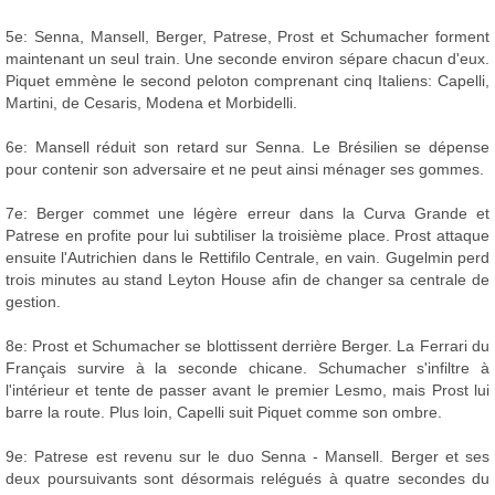
5e: Senna, Mansell, Berger, Patrese, Prost et Schumacher forment
maintenant un seul train. Une seconde environ sépare chacun d'eux.
Piquet emmène le second peloton comprenant cinq Italiens: Capelli,
Martini, de Cesaris, Modena et Morbidelli.
6e: Mansell réduit son retard sur Senna. Le Brésilien se dépense
pour contenir son adversaire et ne peut ainsi ménager ses gommes.
7e: Berger commet une légère erreur dans la Curva Grande et
Patrese en profite pour lui subtiliser la troisième place. Prost attaque
ensuite l'Autrichien dans le Rettifilo Centrale, en vain. Gugelmin perd
trois minutes au stand Leyton House afin de changer sa centrale de
gestion.
8e: Prost et Schumacher se blottissent derrière Berger. La Ferrari du
Français survire à la seconde chicane. Schumacher s'infiltre à
l'intérieur et tente de passer avant le premier Lesmo, mais Prost lui
barre la route. Plus loin, Capelli suit Piquet comme son ombre.
9e: Patrese est revenu sur le duo Senna - Mansell. Berger et ses
deux poursuivants sont désormais relégués à quatre secondes du