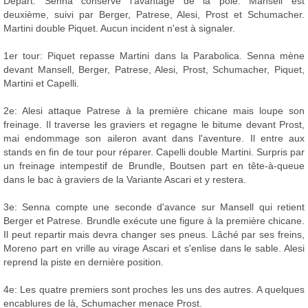
Départ: Senna conserve l'avantage de la pole. Mansell est
deuxième, suivi par Berger, Patrese, Alesi, Prost et Schumacher.
Martini double Piquet. Aucun incident n'est à signaler.
1er tour: Piquet repasse Martini dans la Parabolica. Senna mène
devant Mansell, Berger, Patrese, Alesi, Prost, Schumacher, Piquet,
Martini et Capelli.
2e: Alesi attaque Patrese à la première chicane mais loupe son
freinage. Il traverse les graviers et regagne le bitume devant Prost,
mai endommage son aileron avant dans l'aventure. Il entre aux
stands en fin de tour pour réparer. Capelli double Martini. Surpris par
un freinage intempestif de Brundle, Boutsen part en tête-à-queue
dans le bac à graviers de la Variante Ascari et y restera.
3e: Senna compte une seconde d'avance sur Mansell qui retient
Berger et Patrese. Brundle exécute une figure à la première chicane.
Il peut repartir mais devra changer ses pneus. Lâché par ses freins,
Moreno part en vrille au virage Ascari et s'enlise dans le sable. Alesi
reprend la piste en dernière position.
4e: Les quatre premiers sont proches les uns des autres. A quelques
encablures de là, Schumacher menace Prost.