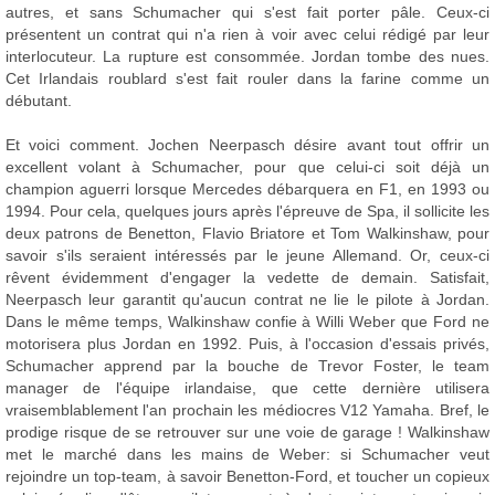
autres, et sans Schumacher qui s'est fait porter pâle. Ceux-ci
présentent un contrat qui n'a rien à voir avec celui rédigé par leur
interlocuteur. La rupture est consommée. Jordan tombe des nues.
Cet Irlandais roublard s'est fait rouler dans la farine comme un
débutant.
Et voici comment. Jochen Neerpasch désire avant tout offrir un
excellent volant à Schumacher, pour que celui-ci soit déjà un
champion aguerri lorsque Mercedes débarquera en F1, en 1993 ou
1994. Pour cela, quelques jours après l'épreuve de Spa, il sollicite les
deux patrons de Benetton, Flavio Briatore et Tom Walkinshaw, pour
savoir s'ils seraient intéressés par le jeune Allemand. Or, ceux-ci
rêvent évidemment d'engager la vedette de demain. Satisfait,
Neerpasch leur garantit qu'aucun contrat ne lie le pilote à Jordan.
Dans le même temps, Walkinshaw confie à Willi Weber que Ford ne
motorisera plus Jordan en 1992. Puis, à l'occasion d'essais privés,
Schumacher apprend par la bouche de Trevor Foster, le team
manager de l'équipe irlandaise, que cette dernière utilisera
vraisemblablement l'an prochain les médiocres V12 Yamaha. Bref, le
prodige risque de se retrouver sur une voie de garage ! Walkinshaw
met le marché dans les mains de Weber: si Schumacher veut
rejoindre un top-team, à savoir Benetton-Ford, et toucher un copieux