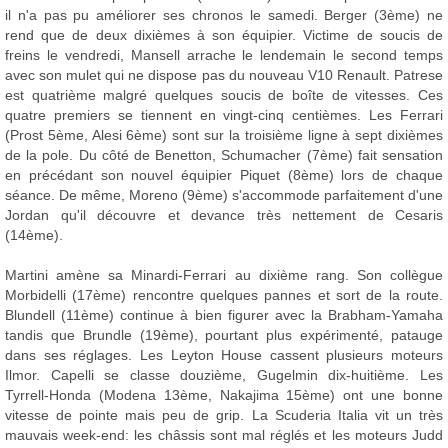
il n'a pas pu améliorer ses chronos le samedi. Berger (3ème) ne
rend que de deux dixièmes à son équipier. Victime de soucis de
freins le vendredi, Mansell arrache le lendemain le second temps
avec son mulet qui ne dispose pas du nouveau V10 Renault. Patrese
est quatrième malgré quelques soucis de boîte de vitesses. Ces
quatre premiers se tiennent en vingt-cinq centièmes. Les Ferrari
(Prost 5ème, Alesi 6ème) sont sur la troisième ligne à sept dixièmes
de la pole. Du côté de Benetton, Schumacher (7ème) fait sensation
en précédant son nouvel équipier Piquet (8ème) lors de chaque
séance. De même, Moreno (9ème) s'accommode parfaitement d'une
Jordan qu'il découvre et devance très nettement de Cesaris
(14ème).
Martini amène sa Minardi-Ferrari au dixième rang. Son collègue
Morbidelli (17ème) rencontre quelques pannes et sort de la route.
Blundell (11ème) continue à bien figurer avec la Brabham-Yamaha
tandis que Brundle (19ème), pourtant plus expérimenté, patauge
dans ses réglages. Les Leyton House cassent plusieurs moteurs
Ilmor. Capelli se classe douzième, Gugelmin dix-huitième. Les
Tyrrell-Honda (Modena 13ème, Nakajima 15ème) ont une bonne
vitesse de pointe mais peu de grip. La Scuderia Italia vit un très
mauvais week-end: les châssis sont mal réglés et les moteurs Judd