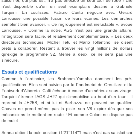
saison et, qui plus est, n'a pas effectué un seul tour de roue ! Elle
n'est disponible qu'en un seul exemplaire destiné à Gabriele
Tarquini. En coulisses, Patrizio Cantù négocie avec Gérard
Larrousse une possible fusion de leurs écuries. Les démarches
semblent bien avancer. « Ce regroupement est inéluctable », avoue
Larrousse. « Comme la nôtre, AGS n'est pas une grande affaire,
l'intégration sera facile, et relativement complémentaire. » Les deux
directeurs techniques, Michel Tétu et Mario Tollentino, se disent
prêts à collaborer. Restent à trouver les vingt millions de dollars
qu'exige le programme 92. Même à deux, ce ne sera pas une
sinécure.
Essais et qualifications
Comme à l'ordinaire, les Brabham-Yamaha dominent les pré-
qualifications. Elles sont suivies par la Fondmetal de Grouillard et la
Footwork d'Alboreto. Caffi échoue à cause d'un sérieux sous-virage.
Tarquini étrenne l'AGS JH27 qui s'immobilise au bout d'un tour ! Il
reprend la JH25B, et ni lui ni Barbazza ne peuvent se qualifier.
Chaves ne prend même pas la piste: son V8 expire dès que ses
mécaniciens le mettent en route ! Et comme Coloni ne dispose pas
de mulet...
Senna obtient la pole position (1'21''114''') mais n'est pas satisfait car