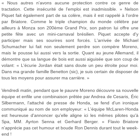
« Nous autres n'avons aucune protection contre ce genre de
tractation. Cette insécurité de l'emploi est inadmissible. » Nelson
Piquet fait également part de sa colère, mais il est rappelé à l'ordre
par Briatore. Comme le triple champion du monde célèbre par
ailleurs à Monza son 200ème Grand Prix, son patron lui offre une
petite fête avec un mini-carnaval brésilien. Piquet accepte d'y
participer mais ses sourires sont forcés. L'arrivée de Michael
Schumacher lui fait non seulement perdre son compère Moreno,
mais le pousse lui aussi vers la sortie. Quant au jeune Allemand, il
démontre que sa langue de bois est aussi aiguisée que son coup de
volant: « L'écurie Jordan était sans doute un peu étroite pour moi.
Dans ma grande famille Benetton (sic), je suis certain de disposer de
tous les moyens pour assurer ma carrière. »
Vendredi matin, pendant que le pauvre Moreno découvre sa nouvelle
équipe et enfile une combinaison prêtée par Andrea de Cesaris, Éric
Silbermann, l'attaché de presse de Honda, se fend d'un ironique
communiqué au nom de son employeur: « L'équipe McLaren-Honda
est heureuse d'annoncer qu'elle aligne ici les mêmes pilotes qu'à
Spa, MM. Ayrton Senna et Gerhard Berger. » Flavio Briatore
n'apprécie pas cet humour et boude Ron Dennis durant tout le week-
end !