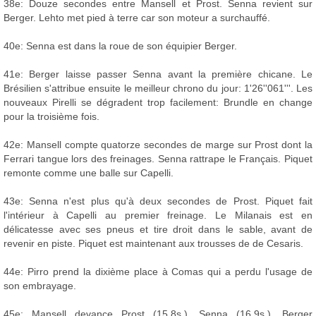
38e: Douze secondes entre Mansell et Prost. Senna revient sur
Berger. Lehto met pied à terre car son moteur a surchauffé.
40e: Senna est dans la roue de son équipier Berger.
41e: Berger laisse passer Senna avant la première chicane. Le
Brésilien s'attribue ensuite le meilleur chrono du jour: 1'26''061'''. Les
nouveaux Pirelli se dégradent trop facilement: Brundle en change
pour la troisième fois.
42e: Mansell compte quatorze secondes de marge sur Prost dont la
Ferrari tangue lors des freinages. Senna rattrape le Français. Piquet
remonte comme une balle sur Capelli.
43e: Senna n'est plus qu'à deux secondes de Prost. Piquet fait
l'intérieur à Capelli au premier freinage. Le Milanais est en
délicatesse avec ses pneus et tire droit dans le sable, avant de
revenir en piste. Piquet est maintenant aux trousses de de Cesaris.
44e: Pirro prend la dixième place à Comas qui a perdu l'usage de
son embrayage.
45e: Mansell devance Prost (15.8s.), Senna (16.9s.), Berger