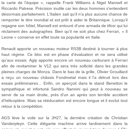
la carte de l'équipe », rappelle Frank Williams à Nigel Mansell et
Riccardo Patrese. Précision inutile car les deux hommes s'entendent
désormais parfaitement. L'Italien sait qu'il n'a plus aucune chance de
remporter le titre mondial et est prêt à aider le Britannique. Lorsqu'il
regagne son hôtel, Mansell est entouré d'une armada de tifosi qui lui
réclament des autographes. Bien qu'il ne soit plus chez Ferrari, « Il
Leone » conserve en effet toute sa popularité en Italie.
Renault apporte un nouveau moteur RS3B destiné à tourner à plus
haut régime. Ce bloc est en phase d'évaluation et ne sera utilisé
qu'aux essais. Agip apporte encore un nouveau carburant à Ferrari
afin de revitaminer le V12 qui sera très sollicité dans les grandes
pleines charges de Monza. Dans le bas de la grille, Olivier Grouillard
a reçu un nouveau châssis Fondmetal mais il l'a détruit lors des
essais préliminaires... Enfin, on aperçoit dans le stand Benetton le
sympathique et infortuné Sandro Nannini qui peut à nouveau se
servir de sa main droite, près d'un an après son terrible accident
d'hélicoptère. Mais sa rééducation est encore longue et il exclut tout
retour à la compétition.
AGS lève le voile sur la JH27, la dernière création de Christian
Vanderpleyn. Cette élégante machine arrive tardivement dans la