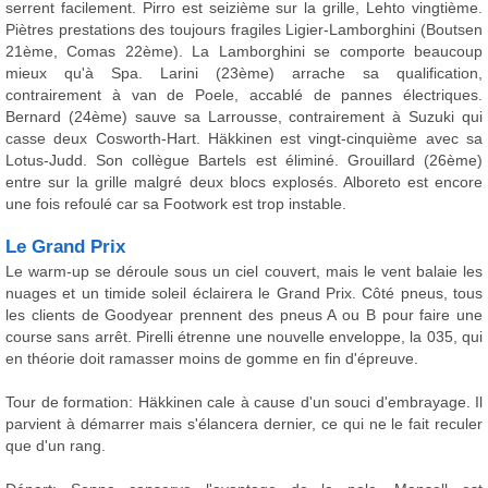
serrent facilement. Pirro est seizième sur la grille, Lehto vingtième.
Piètres prestations des toujours fragiles Ligier-Lamborghini (Boutsen
21ème, Comas 22ème). La Lamborghini se comporte beaucoup
mieux qu'à Spa. Larini (23ème) arrache sa qualification,
contrairement à van de Poele, accablé de pannes électriques.
Bernard (24ème) sauve sa Larrousse, contrairement à Suzuki qui
casse deux Cosworth-Hart. Häkkinen est vingt-cinquième avec sa
Lotus-Judd. Son collègue Bartels est éliminé. Grouillard (26ème)
entre sur la grille malgré deux blocs explosés. Alboreto est encore
une fois refoulé car sa Footwork est trop instable.
Le Grand Prix
Le warm-up se déroule sous un ciel couvert, mais le vent balaie les
nuages et un timide soleil éclairera le Grand Prix. Côté pneus, tous
les clients de Goodyear prennent des pneus A ou B pour faire une
course sans arrêt. Pirelli étrenne une nouvelle enveloppe, la 035, qui
en théorie doit ramasser moins de gomme en fin d'épreuve.
Tour de formation: Häkkinen cale à cause d'un souci d'embrayage. Il
parvient à démarrer mais s'élancera dernier, ce qui ne le fait reculer
que d'un rang.