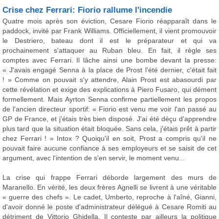
Crise chez Ferrari: Fiorio rallume l'incendie
Quatre mois après son éviction, Cesare Fiorio réapparaît dans le
paddock, invité par Frank Williams. Officiellement, il vient promouvoir
le Destriero, bateau dont il est le préparateur et qui va
prochainement s'attaquer au Ruban bleu. En fait, il règle ses
comptes avec Ferrari. Il lâche ainsi une bombe devant la presse:
« J'avais engagé Senna à la place de Prost l'été dernier, c'était fait
! » Comme on pouvait s'y attendre, Alain Prost est abasourdi par
cette révélation et exige des explications à Piero Fusaro, qui dément
formellement. Mais Ayrton Senna confirme partiellement les propos
de l'ancien directeur sportif: « Fiorio est venu me voir l'an passé au
GP de France, et j'étais très bien disposé. J'ai été déçu d'apprendre
plus tard que la situation était bloquée. Sans cela, j'étais prêt à partir
chez Ferrari ! » Intox ? Quoiqu'il en soit, Prost a compris qu'il ne
pouvait faire aucune confiance à ses employeurs et se saisit de cet
argument, avec l'intention de s'en servir, le moment venu...
La crise qui frappe Ferrari déborde largement des murs de
Maranello. En vérité, les deux frères Agnelli se livrent à une véritable
« guerre des chefs ». Le cadet, Umberto, reproche à l'aîné, Gianni,
d'avoir donné le poste d'administrateur délégué à Cesare Romiti au
détriment de Vittorio Ghidella. Il conteste par ailleurs la politique