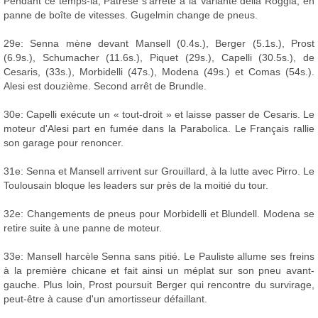
Pendant ce temps-là, Patrese s'arrête à la Variante della Roggia, en
panne de boîte de vitesses. Gugelmin change de pneus.
29e: Senna mène devant Mansell (0.4s.), Berger (5.1s.), Prost
(6.9s.), Schumacher (11.6s.), Piquet (29s.), Capelli (30.5s.), de
Cesaris, (33s.), Morbidelli (47s.), Modena (49s.) et Comas (54s.).
Alesi est douzième. Second arrêt de Brundle.
30e: Capelli exécute un « tout-droit » et laisse passer de Cesaris. Le
moteur d'Alesi part en fumée dans la Parabolica. Le Français rallie
son garage pour renoncer.
31e: Senna et Mansell arrivent sur Grouillard, à la lutte avec Pirro. Le
Toulousain bloque les leaders sur près de la moitié du tour.
32e: Changements de pneus pour Morbidelli et Blundell. Modena se
retire suite à une panne de moteur.
33e: Mansell harcèle Senna sans pitié. Le Pauliste allume ses freins
à la première chicane et fait ainsi un méplat sur son pneu avant-
gauche. Plus loin, Prost poursuit Berger qui rencontre du survirage,
peut-être à cause d'un amortisseur défaillant.