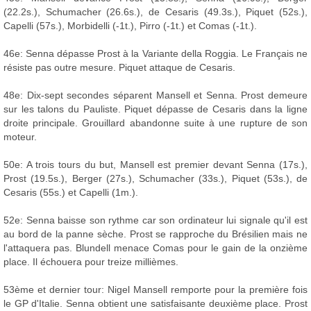
(22.2s.), Schumacher (26.6s.), de Cesaris (49.3s.), Piquet (52s.),
Capelli (57s.), Morbidelli (-1t.), Pirro (-1t.) et Comas (-1t.).
46e: Senna dépasse Prost à la Variante della Roggia. Le Français ne
résiste pas outre mesure. Piquet attaque de Cesaris.
48e: Dix-sept secondes séparent Mansell et Senna. Prost demeure
sur les talons du Pauliste. Piquet dépasse de Cesaris dans la ligne
droite principale. Grouillard abandonne suite à une rupture de son
moteur.
50e: A trois tours du but, Mansell est premier devant Senna (17s.),
Prost (19.5s.), Berger (27s.), Schumacher (33s.), Piquet (53s.), de
Cesaris (55s.) et Capelli (1m.).
52e: Senna baisse son rythme car son ordinateur lui signale qu'il est
au bord de la panne sèche. Prost se rapproche du Brésilien mais ne
l'attaquera pas. Blundell menace Comas pour le gain de la onzième
place. Il échouera pour treize millièmes.
53ème et dernier tour: Nigel Mansell remporte pour la première fois
le GP d'Italie. Senna obtient une satisfaisante deuxième place. Prost