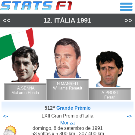
<<
12.
ITÁLIA
1991
>>
N.MANSELL
A.SENNA
Williams Renault
McLaren Honda
A.PROST
Ferrari
o
512
Grande Prémio
<•
LXII Gran Premio d'Italia
•>
Monza
domingo, 8 de setembro de 1991
53 voltas x 5.800 km - 307.400 km