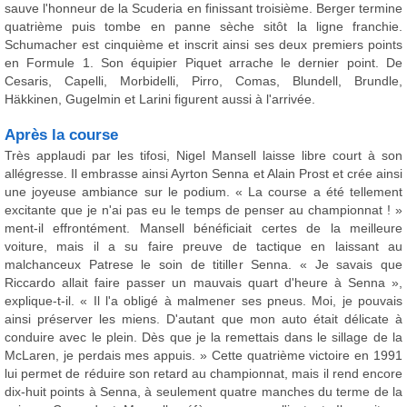
sauve l'honneur de la Scuderia en finissant troisième. Berger termine
quatrième puis tombe en panne sèche sitôt la ligne franchie.
Schumacher est cinquième et inscrit ainsi ses deux premiers points
en Formule 1. Son équipier Piquet arrache le dernier point. De
Cesaris, Capelli, Morbidelli, Pirro, Comas, Blundell, Brundle,
Häkkinen, Gugelmin et Larini figurent aussi à l'arrivée.
Après la course
Très applaudi par les tifosi, Nigel Mansell laisse libre court à son
allégresse. Il embrasse ainsi Ayrton Senna et Alain Prost et crée ainsi
une joyeuse ambiance sur le podium. « La course a été tellement
excitante que je n'ai pas eu le temps de penser au championnat ! »
ment-il effrontément. Mansell bénéficiait certes de la meilleure
voiture, mais il a su faire preuve de tactique en laissant au
malchanceux Patrese le soin de titiller Senna. « Je savais que
Riccardo allait faire passer un mauvais quart d'heure à Senna »,
explique-t-il. « Il l'a obligé à malmener ses pneus. Moi, je pouvais
ainsi préserver les miens. D'autant que mon auto était délicate à
conduire avec le plein. Dès que je la remettais dans le sillage de la
McLaren, je perdais mes appuis. » Cette quatrième victoire en 1991
lui permet de réduire son retard au championnat, mais il rend encore
dix-huit points à Senna, à seulement quatre manches du terme de la