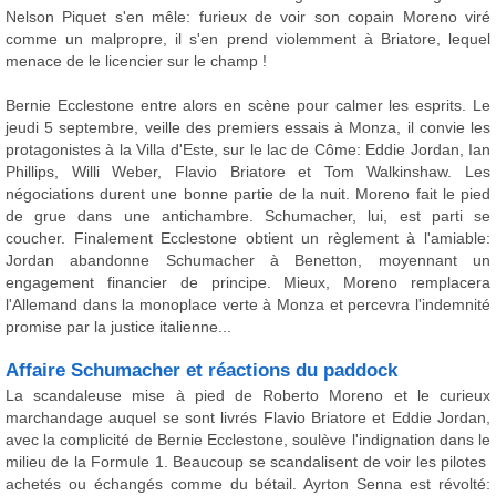
Nelson Piquet s'en mêle: furieux de voir son copain Moreno viré
comme un malpropre, il s'en prend violemment à Briatore, lequel
menace de le licencier sur le champ !
Bernie Ecclestone entre alors en scène pour calmer les esprits. Le
jeudi 5 septembre, veille des premiers essais à Monza, il convie les
protagonistes à la Villa d'Este, sur le lac de Côme: Eddie Jordan, Ian
Phillips, Willi Weber, Flavio Briatore et Tom Walkinshaw. Les
négociations durent une bonne partie de la nuit. Moreno fait le pied
de grue dans une antichambre. Schumacher, lui, est parti se
coucher. Finalement Ecclestone obtient un règlement à l'amiable:
Jordan abandonne Schumacher à Benetton, moyennant un
engagement financier de principe. Mieux, Moreno remplacera
l'Allemand dans la monoplace verte à Monza et percevra l'indemnité
promise par la justice italienne...
Affaire Schumacher et réactions du paddock
La scandaleuse mise à pied de Roberto Moreno et le curieux
marchandage auquel se sont livrés Flavio Briatore et Eddie Jordan,
avec la complicité de Bernie Ecclestone, soulève l'indignation dans le
milieu de la Formule 1. Beaucoup se scandalisent de voir les pilotes
achetés ou échangés comme du bétail. Ayrton Senna est révolté: