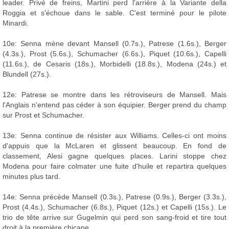
leader. Privé de freins, Martini perd l'arrière à la Variante della
Roggia et s'échoue dans le sable. C'est terminé pour le pilote
Minardi.
10e: Senna mène devant Mansell (0.7s.), Patrese (1.6s.), Berger
(4.3s.), Prost (5.6s.), Schumacher (6.6s.), Piquet (10.6s.), Capelli
(11.6s.), de Cesaris (18s.), Morbidelli (18.8s.), Modena (24s.) et
Blundell (27s.).
12e: Patrese se montre dans les rétroviseurs de Mansell. Mais
l'Anglais n'entend pas céder à son équipier. Berger prend du champ
sur Prost et Schumacher.
13e: Senna continue de résister aux Williams. Celles-ci ont moins
d'appuis que la McLaren et glissent beaucoup. En fond de
classement, Alesi gagne quelques places. Larini stoppe chez
Modena pour faire colmater une fuite d'huile et repartira quelques
minutes plus tard.
14e: Senna précède Mansell (0.3s.), Patrese (0.9s.), Berger (3.3s.),
Prost (4.4s.), Schumacher (6.8s.), Piquet (12s.) et Capelli (15s.). Le
trio de tête arrive sur Gugelmin qui perd son sang-froid et tire tout
droit à la première chicane.