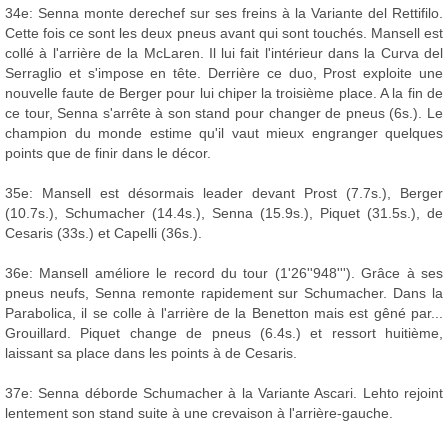
34e: Senna monte derechef sur ses freins à la Variante del Rettifilo.
Cette fois ce sont les deux pneus avant qui sont touchés. Mansell est
collé à l'arrière de la McLaren. Il lui fait l'intérieur dans la Curva del
Serraglio et s'impose en tête. Derrière ce duo, Prost exploite une
nouvelle faute de Berger pour lui chiper la troisième place. A la fin de
ce tour, Senna s'arrête à son stand pour changer de pneus (6s.). Le
champion du monde estime qu'il vaut mieux engranger quelques
points que de finir dans le décor.
35e: Mansell est désormais leader devant Prost (7.7s.), Berger
(10.7s.), Schumacher (14.4s.), Senna (15.9s.), Piquet (31.5s.), de
Cesaris (33s.) et Capelli (36s.).
36e: Mansell améliore le record du tour (1'26''948'''). Grâce à ses
pneus neufs, Senna remonte rapidement sur Schumacher. Dans la
Parabolica, il se colle à l'arrière de la Benetton mais est gêné par...
Grouillard. Piquet change de pneus (6.4s.) et ressort huitième,
laissant sa place dans les points à de Cesaris.
37e: Senna déborde Schumacher à la Variante Ascari. Lehto rejoint
lentement son stand suite à une crevaison à l'arrière-gauche.