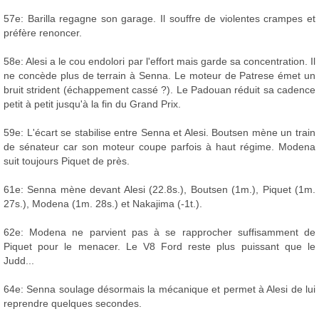
57e: Barilla regagne son garage. Il souffre de violentes crampes et
préfère renoncer.
58e: Alesi a le cou endolori par l'effort mais garde sa concentration. Il
ne concède plus de terrain à Senna. Le moteur de Patrese émet un
bruit strident (échappement cassé ?). Le Padouan réduit sa cadence
petit à petit jusqu'à la fin du Grand Prix.
59e: L'écart se stabilise entre Senna et Alesi. Boutsen mène un train
de sénateur car son moteur coupe parfois à haut régime. Modena
suit toujours Piquet de près.
61e: Senna mène devant Alesi (22.8s.), Boutsen (1m.), Piquet (1m.
27s.), Modena (1m. 28s.) et Nakajima (-1t.).
62e: Modena ne parvient pas à se rapprocher suffisamment de
Piquet pour le menacer. Le V8 Ford reste plus puissant que le
Judd...
64e: Senna soulage désormais la mécanique et permet à Alesi de lui
reprendre quelques secondes.