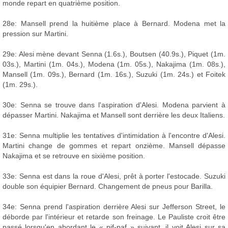
monde repart en quatrième position.
28e: Mansell prend la huitième place à Bernard. Modena met la
pression sur Martini.
29e: Alesi mène devant Senna (1.6s.), Boutsen (40.9s.), Piquet (1m.
03s.), Martini (1m. 04s.), Modena (1m. 05s.), Nakajima (1m. 08s.),
Mansell (1m. 09s.), Bernard (1m. 16s.), Suzuki (1m. 24s.) et Foitek
(1m. 29s.).
30e: Senna se trouve dans l'aspiration d'Alesi. Modena parvient à
dépasser Martini. Nakajima et Mansell sont derrière les deux Italiens.
31e: Senna multiplie les tentatives d'intimidation à l'encontre d'Alesi.
Martini change de gommes et repart onzième. Mansell dépasse
Nakajima et se retrouve en sixième position.
33e: Senna est dans la roue d'Alesi, prêt à porter l'estocade. Suzuki
double son équipier Bernard. Changement de pneus pour Barilla.
34e: Senna prend l'aspiration derrière Alesi sur Jefferson Street, le
déborde par l'intérieur et retarde son freinage. Le Pauliste croit être
passé lorsqu'en abordant le « pif-paf » suivant, il voit Alesi sur sa