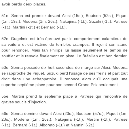
avoir perdu deux places.
51e: Senna est premier devant Alesi (15s.), Boutsen (52s.), Piquet
(1m. 19s.), Modena (1m. 26s.), Nakajima (-1t.), Suzuki (-1t.), Patrese
(-1t.), Martini (-1t.) et Bernard (-1t.).
52e: Gugelmin est très éprouvé par le comportement calamiteux de
sa voiture et est victime de terribles crampes. Il rejoint son stand
pour renoncer. Mais Ian Phillips lui laisse seulement le temps de
souffler et le renvoie finalement en piste. Le Brésilien est bon dernier.
53e: Senna possède dix-huit secondes de marge sur Alesi. Modena
se rapproche de Piquet. Suzuki perd l'usage de ses freins et part tout
droit dans une échappatoire. Il renonce alors qu'il occupait une
superbe septième place pour son second Grand Prix seulement.
55e: Martini prend la septième place à Patrese qui rencontre de
graves soucis d'injection.
56e: Senna domine devant Alesi (23s.), Boutsen (57s.), Piquet (1m.
23s.), Modena (1m. 26s.), Nakajima (-1t.), Martini (-1t.), Patrese
(-1t.), Bernard (-1t.), Alboreto (-1t.) et Nannini (-2t.).