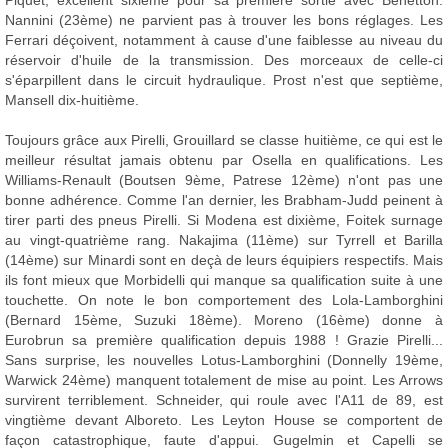
Piquet, excellent sixième pour sa première sortie avec Benetton.
Nannini (23ème) ne parvient pas à trouver les bons réglages. Les
Ferrari déçoivent, notamment à cause d'une faiblesse au niveau du
réservoir d'huile de la transmission. Des morceaux de celle-ci
s'éparpillent dans le circuit hydraulique. Prost n'est que septième,
Mansell dix-huitième.
Toujours grâce aux Pirelli, Grouillard se classe huitième, ce qui est le
meilleur résultat jamais obtenu par Osella en qualifications. Les
Williams-Renault (Boutsen 9ème, Patrese 12ème) n'ont pas une
bonne adhérence. Comme l'an dernier, les Brabham-Judd peinent à
tirer parti des pneus Pirelli. Si Modena est dixième, Foitek surnage
au vingt-quatrième rang. Nakajima (11ème) sur Tyrrell et Barilla
(14ème) sur Minardi sont en deçà de leurs équipiers respectifs. Mais
ils font mieux que Morbidelli qui manque sa qualification suite à une
touchette. On note le bon comportement des Lola-Lamborghini
(Bernard 15ème, Suzuki 18ème). Moreno (16ème) donne à
Eurobrun sa première qualification depuis 1988 ! Grazie Pirelli...
Sans surprise, les nouvelles Lotus-Lamborghini (Donnelly 19ème,
Warwick 24ème) manquent totalement de mise au point. Les Arrows
survirent terriblement. Schneider, qui roule avec l'A11 de 89, est
vingtième devant Alboreto. Les Leyton House se comportent de
façon catastrophique, faute d'appui. Gugelmin et Capelli se