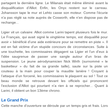
partagent la dernière ligne. Le Milanais était même éliminé avant la
disqualification d'Alliot. Enfin, les Onyx restent sur le carreau.
Johansson tape le mur et Lehto casse son moteur. Comme l'écurie
n'a pas réglé sa note auprès de Cosworth, elle n'en dispose pas de
rechange...
Ligier vit un calvaire: Alliot comme Larini tapent plusieurs fois le mur.
Le Français, qui avait signé le vingtième temps, est disqualifié pour
avoir « bénéficié d'une aide extérieure pour se remettre en piste ». Il
est en fait victime d'un stupide concours de circonstances. Suite à
une touchette, les commissaires dégagent sa Ligier et l'un d'eux à
l'idée saugrenue de passer une sangle autour d'un bras de
suspension. Le jeune aérodynamicien Nick Wirth (surnommé « le
basketteur » du fait de sa grande taille), saute sur la piste un
couteau à la main pour couper la maudite lanière ! Croyant à
l'attaque d'un forcené, les commissaires le plaquent au sol ! Tout ce
beau monde se retrouve devant les officiels qui prononcent
l'exclusion d'Alliot qui pourtant n'a rien à se reprocher... Quant à
Larini, il obtient un bon 13ème chrono.
Le Grand Prix
Cette manche d'ouverture se déroule par un temps gris et frais. Lors