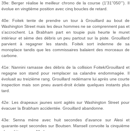
39e: Berger réalise le meilleur chrono de la course (1'31''050'''). Il
évolue en vingtième position avec cinq boucles de retard.
40e: Foitek tente de prendre un tour à Grouillard au bout de
Washington Street mais les deux hommes ne se comprennent pas et
s'accrochent. La Brabham part en toupie puis heurte le muret
intérieur et sème des débris un peu partout sur la piste. Grouillard
parvient à regagner les stands. Foitek sort indemne de sa
monoplace tandis que les commissaires balaient des morceaux de
carbone.
41e: Nannini ramasse des débris de la collision Foitek/Grouillard et
regagne son stand pour remplacer sa calandre endommagée. Il
évoluait au treizième rang. Grouillard redémarre lui après une courte
inspection mais son pneu avant-droit éclate quelques instants plus
tard.
42e: Les drapeaux jaunes sont agités sur Washington Street pour
évacuer la Brabham accidentée. Grouillard abandonne.
43e: Senna mène avec huit secondes d'avance sur Alesi et
quarante-sept secondes sur Boutsen. Mansell convoite la cinquième