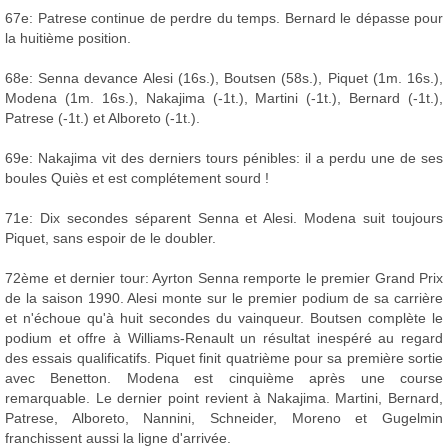
67e: Patrese continue de perdre du temps. Bernard le dépasse pour
la huitième position.
68e: Senna devance Alesi (16s.), Boutsen (58s.), Piquet (1m. 16s.),
Modena (1m. 16s.), Nakajima (-1t.), Martini (-1t.), Bernard (-1t.),
Patrese (-1t.) et Alboreto (-1t.).
69e: Nakajima vit des derniers tours pénibles: il a perdu une de ses
boules Quiès et est complétement sourd !
71e: Dix secondes séparent Senna et Alesi. Modena suit toujours
Piquet, sans espoir de le doubler.
72ème et dernier tour: Ayrton Senna remporte le premier Grand Prix
de la saison 1990. Alesi monte sur le premier podium de sa carrière
et n'échoue qu'à huit secondes du vainqueur. Boutsen complète le
podium et offre à Williams-Renault un résultat inespéré au regard
des essais qualificatifs. Piquet finit quatrième pour sa première sortie
avec Benetton. Modena est cinquième après une course
remarquable. Le dernier point revient à Nakajima. Martini, Bernard,
Patrese, Alboreto, Nannini, Schneider, Moreno et Gugelmin
franchissent aussi la ligne d'arrivée.