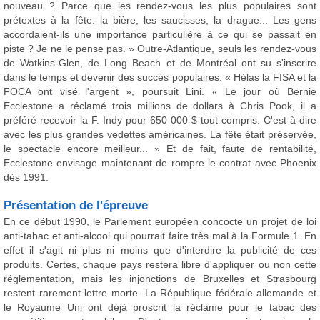
nouveau ? Parce que les rendez-vous les plus populaires sont
prétextes à la fête: la bière, les saucisses, la drague... Les gens
accordaient-ils une importance particulière à ce qui se passait en
piste ? Je ne le pense pas. » Outre-Atlantique, seuls les rendez-vous
de Watkins-Glen, de Long Beach et de Montréal ont su s'inscrire
dans le temps et devenir des succès populaires. « Hélas la FISA et la
FOCA ont visé l'argent », poursuit Lini. « Le jour où Bernie
Ecclestone a réclamé trois millions de dollars à Chris Pook, il a
préféré recevoir la F. Indy pour 650 000 $ tout compris. C'est-à-dire
avec les plus grandes vedettes américaines. La fête était préservée,
le spectacle encore meilleur... » Et de fait, faute de rentabilité,
Ecclestone envisage maintenant de rompre le contrat avec Phoenix
dès 1991.
Présentation de l'épreuve
En ce début 1990, le Parlement européen concocte un projet de loi
anti-tabac et anti-alcool qui pourrait faire très mal à la Formule 1. En
effet il s'agit ni plus ni moins que d'interdire la publicité de ces
produits. Certes, chaque pays restera libre d'appliquer ou non cette
réglementation, mais les injonctions de Bruxelles et Strasbourg
restent rarement lettre morte. La République fédérale allemande et
le Royaume Uni ont déjà proscrit la réclame pour le tabac des