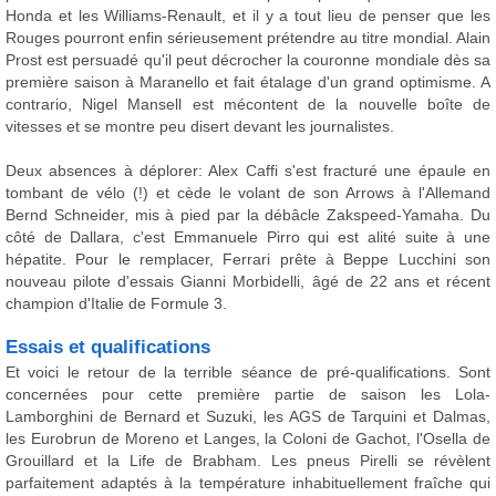
Honda et les Williams-Renault, et il y a tout lieu de penser que les
Rouges pourront enfin sérieusement prétendre au titre mondial. Alain
Prost est persuadé qu'il peut décrocher la couronne mondiale dès sa
première saison à Maranello et fait étalage d'un grand optimisme. A
contrario, Nigel Mansell est mécontent de la nouvelle boîte de
vitesses et se montre peu disert devant les journalistes.
Deux absences à déplorer: Alex Caffi s'est fracturé une épaule en
tombant de vélo (!) et cède le volant de son Arrows à l'Allemand
Bernd Schneider, mis à pied par la débâcle Zakspeed-Yamaha. Du
côté de Dallara, c'est Emmanuele Pirro qui est alité suite à une
hépatite. Pour le remplacer, Ferrari prête à Beppe Lucchini son
nouveau pilote d'essais Gianni Morbidelli, âgé de 22 ans et récent
champion d'Italie de Formule 3.
Essais et qualifications
Et voici le retour de la terrible séance de pré-qualifications. Sont
concernées pour cette première partie de saison les Lola-
Lamborghini de Bernard et Suzuki, les AGS de Tarquini et Dalmas,
les Eurobrun de Moreno et Langes, la Coloni de Gachot, l'Osella de
Grouillard et la Life de Brabham. Les pneus Pirelli se révèlent
parfaitement adaptés à la température inhabituellement fraîche qui