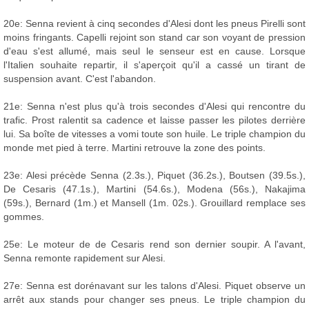
20e: Senna revient à cinq secondes d'Alesi dont les pneus Pirelli sont
moins fringants. Capelli rejoint son stand car son voyant de pression
d'eau s'est allumé, mais seul le senseur est en cause. Lorsque
l'Italien souhaite repartir, il s'aperçoit qu'il a cassé un tirant de
suspension avant. C'est l'abandon.
21e: Senna n'est plus qu'à trois secondes d'Alesi qui rencontre du
trafic. Prost ralentit sa cadence et laisse passer les pilotes derrière
lui. Sa boîte de vitesses a vomi toute son huile. Le triple champion du
monde met pied à terre. Martini retrouve la zone des points.
23e: Alesi précède Senna (2.3s.), Piquet (36.2s.), Boutsen (39.5s.),
De Cesaris (47.1s.), Martini (54.6s.), Modena (56s.), Nakajima
(59s.), Bernard (1m.) et Mansell (1m. 02s.). Grouillard remplace ses
gommes.
25e: Le moteur de de Cesaris rend son dernier soupir. A l'avant,
Senna remonte rapidement sur Alesi.
27e: Senna est dorénavant sur les talons d'Alesi. Piquet observe un
arrêt aux stands pour changer ses pneus. Le triple champion du