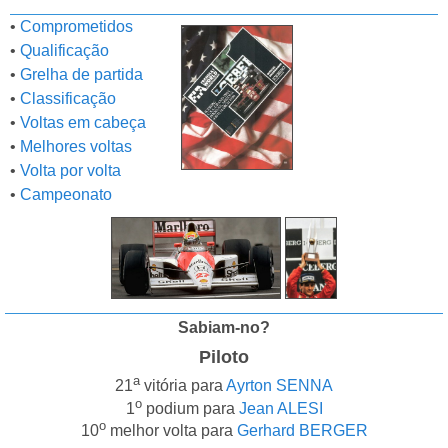
•
Comprometidos
•
Qualificação
•
Grelha de partida
•
Classificação
•
Voltas em cabeça
•
Melhores voltas
•
Volta por volta
•
Campeonato
Sabiam-no?
Piloto
a
21
vitória para
Ayrton SENNA
o
1
podium para
Jean ALESI
o
10
melhor volta para
Gerhard BERGER