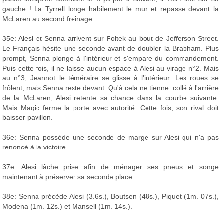
gauche ! La Tyrrell longe habilement le mur et repasse devant la
McLaren au second freinage.
35e: Alesi et Senna arrivent sur Foitek au bout de Jefferson Street.
Le Français hésite une seconde avant de doubler la Brabham. Plus
prompt, Senna plonge à l'intérieur et s'empare du commandement.
Puis cette fois, il ne laisse aucun espace à Alesi au virage n°2. Mais
au n°3, Jeannot le téméraire se glisse à l'intérieur. Les roues se
frôlent, mais Senna reste devant. Qu'à cela ne tienne: collé à l'arrière
de la McLaren, Alesi retente sa chance dans la courbe suivante.
Mais Magic ferme la porte avec autorité. Cette fois, son rival doit
baisser pavillon.
36e: Senna possède une seconde de marge sur Alesi qui n'a pas
renoncé à la victoire.
37e: Alesi lâche prise afin de ménager ses pneus et songe
maintenant à préserver sa seconde place.
38e: Senna précède Alesi (3.6s.), Boutsen (48s.), Piquet (1m. 07s.),
Modena (1m. 12s.) et Mansell (1m. 14s.).