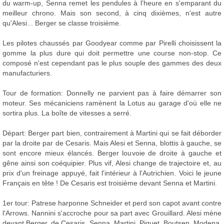
du warm-up, Senna remet les pendules à l'heure en s'emparant du
meilleur chrono. Mais son second, à cinq dixièmes, n'est autre
qu'Alesi... Berger se classe troisième.
Les pilotes chaussés par Goodyear comme par Pirelli choisissent la
gomme la plus dure qui doit permettre une course non-stop. Ce
composé n'est cependant pas le plus souple des gammes des deux
manufacturiers.
Tour de formation: Donnelly ne parvient pas à faire démarrer son
moteur. Ses mécaniciens ramènent la Lotus au garage d'où elle ne
sortira plus. La boîte de vitesses a serré.
Départ: Berger part bien, contrairement à Martini qui se fait déborder
par la droite par de Cesaris. Mais Alesi et Senna, blottis à gauche, se
sont encore mieux élancés. Berger louvoie de droite à gauche et
gêne ainsi son coéquipier. Plus vif, Alesi change de trajectoire et, au
prix d'un freinage appuyé, fait l'intérieur à l'Autrichien. Voici le jeune
Français en tête ! De Cesaris est troisième devant Senna et Martini.
1er tour: Patrese harponne Schneider et perd son capot avant contre
l'Arrows. Nannini s'accroche pour sa part avec Grouillard. Alesi mène
devant Berger, de Cesaris, Senna, Martini, Piquet, Boutsen, Modena,