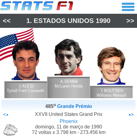
<<
1.
ESTADOS UNIDOS
1990
>>
A.SENNA
J.ALESI
McLaren Honda
Tyrrell Ford Cosworth
T.BOUTSEN
Williams Renault
o
485
Grande Prémio
<•
XXVII United States Grand Prix
•>
Phoenix
domingo, 11 de março de 1990
72 voltas x 3.798 km - 273.456 km