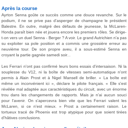
Après la course
Ayrton Senna goûte ce succès comme une douce revanche. Sur le
podium, il ne se prive pas d'asperger de champagne le président
Balestre. En outre, malgré des défauts de jeunesse, la McLaren-
Honda paraît bien née et jouera encore les premiers rôles. Se dirige-
t-on vers un duel Senna - Berger ? A voir. Le grand Autrichien n'a pas
su exploiter sa pole position et a commis une grossière erreur au
neuvième tour. De son propre aveu, il a sous-estimé Senna en
croyant la partie gagnée samedi soir...
Les Ferrari n'ont pas confirmé leurs bons essais d'intersaison. Ni la
souplesse du V12, ni la boîte de vitesses semi-automatique n'ont
permis à Alain Prost et à Nigel Mansell de briller. « La boîte est
même un inconvénient ici », déclare le pilote français. « Elle s'est
révélée mal adaptée aux caractéristiques du circuit, avec un énorme
trou dans les changements de rapports. Mais je n'ai aucun souci
pour l'avenir. On s'apercevra bien vite que les Ferrari valent les
McLaren, si ce n'est mieux. » Prost a certainement raison. Le
tortueux tracé de Phoenix est trop atypique pour que soient tirées
d'hâtives conclusions.