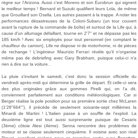
règne sur l'Arizona. Aussi c'est Moreno et son Eurobrun qui signent
le meilleur temps ! Bernard et Suzuki qualifient leurs Lola, de même
que Grouillard son Osella. Les autres passent à la trappe. A noter les
performances désastreuses de la Coloni-Subaru (un tour couvert
avant la rupture de la commande de boîte) et surtout de la Life qui, à
cause d'un allumage défaillant, tourne en 2'7'' et ne dépasse pas les
185 km/h ! Avec six employés pour tout personnel (en comptant le
chauffeur du camion), Life ne dispose ni de motorhome, ni de pièces
de rechange ! L'ingénieur Maurizio Ferrari révèle qu'il n'organise
même pas de debriefing avec Gary Brabham, puisque celui-ci n'a
rien à dire sur la voiture...
La pluie s'invitant le samedi, c'est donc la session officielle du
vendredi après-midi qui détermine la grille de départ. Et celle-ci sera
des plus originales grâce aux gommes Pirelli qui, on l'a dit,
conviennent parfaitement aux conditions météorologiques. Car si
Berger réalise la pole position pour sa première sortie chez McLaren
(1'28''664'''), il précède de seulement soixante-sept millièmes la
Minardi de Martini ! L'Italien passe à un souffle de l'exploit. La
deuxième ligne est tout aussi surprenante puisque de Cesaris
(3ème) côtoie Alesi (4ème). Senna rencontre des problèmes de
moteur et se classe seulement cinquième. Il voisine avec son rival