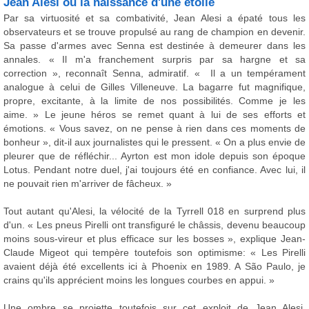
Jean Alesi ou la naissance d'une étoile
Par sa virtuosité et sa combativité, Jean Alesi a épaté tous les
observateurs et se trouve propulsé au rang de champion en devenir.
Sa passe d'armes avec Senna est destinée à demeurer dans les
annales. « Il m'a franchement surpris par sa hargne et sa
correction », reconnaît Senna, admiratif. « Il a un tempérament
analogue à celui de Gilles Villeneuve. La bagarre fut magnifique,
propre, excitante, à la limite de nos possibilités. Comme je les
aime. » Le jeune héros se remet quant à lui de ses efforts et
émotions. « Vous savez, on ne pense à rien dans ces moments de
bonheur », dit-il aux journalistes qui le pressent. « On a plus envie de
pleurer que de réfléchir... Ayrton est mon idole depuis son époque
Lotus. Pendant notre duel, j'ai toujours été en confiance. Avec lui, il
ne pouvait rien m'arriver de fâcheux. »
Tout autant qu'Alesi, la vélocité de la Tyrrell 018 en surprend plus
d'un. « Les pneus Pirelli ont transfiguré le châssis, devenu beaucoup
moins sous-vireur et plus efficace sur les bosses », explique Jean-
Claude Migeot qui tempère toutefois son optimisme: « Les Pirelli
avaient déjà été excellents ici à Phoenix en 1989. A São Paulo, je
crains qu'ils apprécient moins les longues courbes en appui. »
Une ombre se projette toutefois sur cet exploit de Jean Alesi.