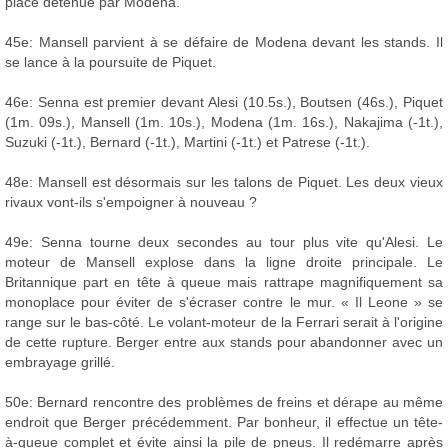
place détenue par Modena.
45e: Mansell parvient à se défaire de Modena devant les stands. Il
se lance à la poursuite de Piquet.
46e: Senna est premier devant Alesi (10.5s.), Boutsen (46s.), Piquet
(1m. 09s.), Mansell (1m. 10s.), Modena (1m. 16s.), Nakajima (-1t.),
Suzuki (-1t.), Bernard (-1t.), Martini (-1t.) et Patrese (-1t.).
48e: Mansell est désormais sur les talons de Piquet. Les deux vieux
rivaux vont-ils s'empoigner à nouveau ?
49e: Senna tourne deux secondes au tour plus vite qu'Alesi. Le
moteur de Mansell explose dans la ligne droite principale. Le
Britannique part en tête à queue mais rattrape magnifiquement sa
monoplace pour éviter de s'écraser contre le mur. « Il Leone » se
range sur le bas-côté. Le volant-moteur de la Ferrari serait à l'origine
de cette rupture. Berger entre aux stands pour abandonner avec un
embrayage grillé.
50e: Bernard rencontre des problèmes de freins et dérape au même
endroit que Berger précédemment. Par bonheur, il effectue un tête-
à-queue complet et évite ainsi la pile de pneus. Il redémarre après