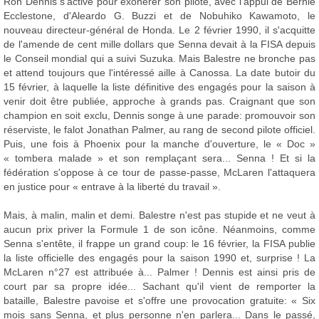
Ron Dennis s'active pour exonérer son pilote, avec l'appui de Bernie
Ecclestone, d'Aleardo G. Buzzi et de Nobuhiko Kawamoto, le
nouveau directeur-général de Honda. Le 2 février 1990, il s'acquitte
de l'amende de cent mille dollars que Senna devait à la FISA depuis
le Conseil mondial qui a suivi Suzuka. Mais Balestre ne bronche pas
et attend toujours que l'intéressé aille à Canossa. La date butoir du
15 février, à laquelle la liste définitive des engagés pour la saison à
venir doit être publiée, approche à grands pas. Craignant que son
champion en soit exclu, Dennis songe à une parade: promouvoir son
réserviste, le falot Jonathan Palmer, au rang de second pilote officiel.
Puis, une fois à Phoenix pour la manche d'ouverture, le « Doc »
« tombera malade » et son remplaçant sera... Senna ! Et si la
fédération s'oppose à ce tour de passe-passe, McLaren l'attaquera
en justice pour « entrave à la liberté du travail ».
Mais, à malin, malin et demi. Balestre n'est pas stupide et ne veut à
aucun prix priver la Formule 1 de son icône. Néanmoins, comme
Senna s'entête, il frappe un grand coup: le 16 février, la FISA publie
la liste officielle des engagés pour la saison 1990 et, surprise ! La
McLaren n°27 est attribuée à... Palmer ! Dennis est ainsi pris de
court par sa propre idée... Sachant qu'il vient de remporter la
bataille, Balestre pavoise et s'offre une provocation gratuite: « Six
mois sans Senna, et plus personne n'en parlera... Dans le passé,