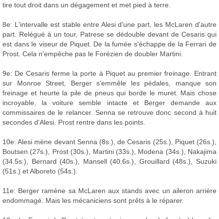
tire tout droit dans un dégagement et met pied à terre.
8e: L'intervalle est stable entre Alesi d'une part, les McLaren d'autre
part. Relégué à un tour, Patrese se dédouble devant de Cesaris qui
est dans le viseur de Piquet. De la fumée s'échappe de la Ferrari de
Prost. Cela n'empêche pas le Forézien de doubler Martini.
9e: De Cesaris ferme la porte à Piquet au premier freinage. Entrant
sur Monroe Street, Berger s'emmêle les pédales, manque son
freinage et heurte la pile de pneus qui borde le muret. Mais chose
incroyable, la voiture semble intacte et Berger demande aux
commissaires de le relancer. Senna se retrouve donc second à huit
secondes d'Alesi. Prost rentre dans les points.
10e: Alesi mène devant Senna (8s.), de Cesaris (25s.), Piquet (26s.),
Boutsen (27s.), Prost (30s.), Martini (33s.), Modena (34s.), Nakajima
(34.5s.), Bernard (40s.), Mansell (40.6s.), Grouillard (48s.), Suzuki
(51s.) et Alboreto (54s.).
11e: Berger ramène sa McLaren aux stands avec un aileron arrière
endommagé. Mais les mécaniciens sont prêts à le réparer.