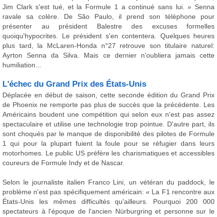
Jim Clark s'est tué, et la Formule 1 a continué sans lui. » Senna
ravale sa colère. De São Paulo, il prend son téléphone pour
présenter au président Balestre des excuses formelles
quoiqu'hypocrites. Le président s'en contentera. Quelques heures
plus tard, la McLaren-Honda n°27 retrouve son titulaire naturel:
Ayrton Senna da Silva. Mais ce dernier n'oubliera jamais cette
humiliation...
L'échec du Grand Prix des États-Unis
Déplacée en début de saison, cette seconde édition du Grand Prix
de Phoenix ne remporte pas plus de succès que la précédente. Les
Américains boudent une compétition qui selon eux n'est pas assez
spectaculaire et utilise une technologie trop pointue. D'autre part, ils
sont choqués par le manque de disponibilité des pilotes de Formule
1 qui pour la plupart fuient la foule pour se réfugier dans leurs
motorhomes. Le public US préfère les charismatiques et accessibles
coureurs de Formule Indy et de Nascar.
Selon le journaliste italien Franco Lini, un vétéran du paddock, le
problème n'est pas spécifiquement américain: « La F1 rencontre aux
États-Unis les mêmes difficultés qu'ailleurs. Pourquoi 200 000
spectateurs à l'époque de l'ancien Nürburgring et personne sur le