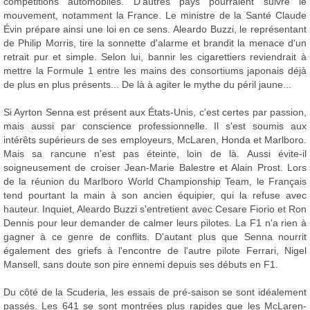
compétitions automobiles. D'autres pays pourraient suivre le
mouvement, notamment la France. Le ministre de la Santé Claude
Évin prépare ainsi une loi en ce sens. Aleardo Buzzi, le représentant
de Philip Morris, tire la sonnette d'alarme et brandit la menace d'un
retrait pur et simple. Selon lui, bannir les cigarettiers reviendrait à
mettre la Formule 1 entre les mains des consortiums japonais déjà
de plus en plus présents... De là à agiter le mythe du péril jaune...
Si Ayrton Senna est présent aux États-Unis, c'est certes par passion,
mais aussi par conscience professionnelle. Il s'est soumis aux
intérêts supérieurs de ses employeurs, McLaren, Honda et Marlboro.
Mais sa rancune n'est pas éteinte, loin de là. Aussi évite-il
soigneusement de croiser Jean-Marie Balestre et Alain Prost. Lors
de la réunion du Marlboro World Championship Team, le Français
tend pourtant la main à son ancien équipier, qui la refuse avec
hauteur. Inquiet, Aleardo Buzzi s'entretient avec Cesare Fiorio et Ron
Dennis pour leur demander de calmer leurs pilotes. La F1 n'a rien à
gagner à ce genre de conflits. D'autant plus que Senna nourrit
également des griefs à l'encontre de l'autre pilote Ferrari, Nigel
Mansell, sans doute son pire ennemi depuis ses débuts en F1.
Du côté de la Scuderia, les essais de pré-saison se sont idéalement
passés. Les 641 se sont montrées plus rapides que les McLaren-