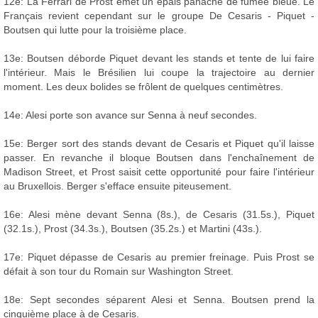
12e: La Ferrari de Prost émet un épais panache de fumée bleue. Le
Français revient cependant sur le groupe De Cesaris - Piquet -
Boutsen qui lutte pour la troisième place.
13e: Boutsen déborde Piquet devant les stands et tente de lui faire
l'intérieur. Mais le Brésilien lui coupe la trajectoire au dernier
moment. Les deux bolides se frôlent de quelques centimètres.
14e: Alesi porte son avance sur Senna à neuf secondes.
15e: Berger sort des stands devant de Cesaris et Piquet qu'il laisse
passer. En revanche il bloque Boutsen dans l'enchaînement de
Madison Street, et Prost saisit cette opportunité pour faire l'intérieur
au Bruxellois. Berger s'efface ensuite piteusement.
16e: Alesi mène devant Senna (8s.), de Cesaris (31.5s.), Piquet
(32.1s.), Prost (34.3s.), Boutsen (35.2s.) et Martini (43s.).
17e: Piquet dépasse de Cesaris au premier freinage. Puis Prost se
défait à son tour du Romain sur Washington Street.
18e: Sept secondes séparent Alesi et Senna. Boutsen prend la
cinquième place à de Cesaris.