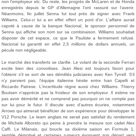
non l'employeur etc. Du reste, les progrès de McLaren et de Honda
enregistrés depuis le GP d'Allemagne l'ont rassuré sur l'avenir.
Néanmoins, fin juillet Senna fut tout près de signer avec Frank
Williams. Celui-ci lui a en effet offert un pont d'or. L'affaire aurait
capoté à cause de la banque Nacional, le sponsor personnel de
Senna qui affiche son nom sur sa combinaison. Williams souhaitait
disposer de cet espace, ce que le Pauliste a fermement refusé.
Nacional lui garantit en effet 2,5 millions de dollars annuels, un
pécule non négligeable.
Le marché des transferts se clarifie. Le volant de la seconde Ferrari
excite bien des convoitises. Jean Alesi est toujours favori pour
l'obtenir s'il se sort de ses démêlés judiciaires avec Ken Tyrrell. S'il
n'y parvient pas, l'équipe italienne hésite entre Ivan Capelli et
Riccardo Patrese. L'incertitude règne aussi chez Williams. Thierry
Boutsen n'apprécie pas la froideur de son employeur. Il estime ne
pas avoir démérité et ne comprend pas pourquoi on ne compte pas
sur lui pour le futur. Il discute avec d'autres écuries, notamment
Arrows qui aimerait bénéficier de son expérience pour développer le
V12 Porsche. Le team anglais ne serait pas satisfait du rendement
de Michele Alboreto qui peine à prendre la mesure son cadet Alex
Caffi. Le Milanais, qui boucle sa dixième saison en Formule 1,
semble démotivé et certaines rumeurs évoquent son départ vers