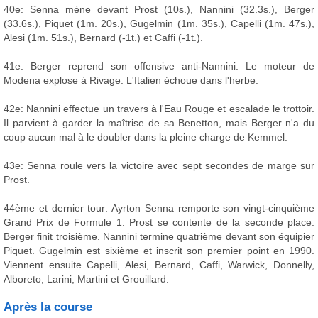
40e: Senna mène devant Prost (10s.), Nannini (32.3s.), Berger
(33.6s.), Piquet (1m. 20s.), Gugelmin (1m. 35s.), Capelli (1m. 47s.),
Alesi (1m. 51s.), Bernard (-1t.) et Caffi (-1t.).
41e: Berger reprend son offensive anti-Nannini. Le moteur de
Modena explose à Rivage. L'Italien échoue dans l'herbe.
42e: Nannini effectue un travers à l'Eau Rouge et escalade le trottoir.
Il parvient à garder la maîtrise de sa Benetton, mais Berger n'a du
coup aucun mal à le doubler dans la pleine charge de Kemmel.
43e: Senna roule vers la victoire avec sept secondes de marge sur
Prost.
44ème et dernier tour: Ayrton Senna remporte son vingt-cinquième
Grand Prix de Formule 1. Prost se contente de la seconde place.
Berger finit troisième. Nannini termine quatrième devant son équipier
Piquet. Gugelmin est sixième et inscrit son premier point en 1990.
Viennent ensuite Capelli, Alesi, Bernard, Caffi, Warwick, Donnelly,
Alboreto, Larini, Martini et Grouillard.
Après la course