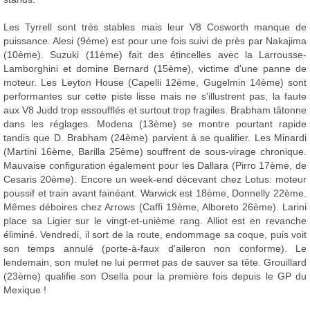
Les Tyrrell sont très stables mais leur V8 Cosworth manque de
puissance. Alesi (9ème) est pour une fois suivi de près par Nakajima
(10ème). Suzuki (11ème) fait des étincelles avec la Larrousse-
Lamborghini et domine Bernard (15ème), victime d'une panne de
moteur. Les Leyton House (Capelli 12ème, Gugelmin 14ème) sont
performantes sur cette piste lisse mais ne s'illustrent pas, la faute
aux V8 Judd trop essoufflés et surtout trop fragiles. Brabham tâtonne
dans les réglages. Modena (13ème) se montre pourtant rapide
tandis que D. Brabham (24ème) parvient à se qualifier. Les Minardi
(Martini 16ème, Barilla 25ème) souffrent de sous-virage chronique.
Mauvaise configuration également pour les Dallara (Pirro 17ème, de
Cesaris 20ème). Encore un week-end décevant chez Lotus: moteur
poussif et train avant fainéant. Warwick est 18ème, Donnelly 22ème.
Mêmes déboires chez Arrows (Caffi 19ème, Alboreto 26ème). Larini
place sa Ligier sur le vingt-et-unième rang. Alliot est en revanche
éliminé. Vendredi, il sort de la route, endommage sa coque, puis voit
son temps annulé (porte-à-faux d'aileron non conforme). Le
lendemain, son mulet ne lui permet pas de sauver sa tête. Grouillard
(23ème) qualifie son Osella pour la première fois depuis le GP du
Mexique !