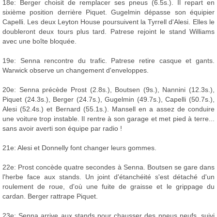
18e: Berger choisit de remplacer ses pneus (6.5s.). Il repart en
sixième position derrière Piquet. Gugelmin dépasse son équipier
Capelli. Les deux Leyton House poursuivent la Tyrrell d'Alesi. Elles le
doubleront deux tours plus tard. Patrese rejoint le stand Williams
avec une boîte bloquée.
19e: Senna rencontre du trafic. Patrese retire casque et gants.
Warwick observe un changement d'enveloppes.
20e: Senna précède Prost (2.8s.), Boutsen (9s.), Nannini (12.3s.),
Piquet (24.3s.), Berger (24.7s.), Gugelmin (49.7s.), Capelli (50.7s.),
Alesi (52.4s.) et Bernard (55.1s.). Mansell en a assez de conduire
une voiture trop instable. Il rentre à son garage et met pied à terre...
sans avoir averti son équipe par radio !
21e: Alesi et Donnelly font changer leurs gommes.
22e: Prost concède quatre secondes à Senna. Boutsen se gare dans
l'herbe face aux stands. Un joint d'étanchéité s'est détaché d'un
roulement de roue, d'où une fuite de graisse et le grippage du
cardan. Berger rattrape Piquet.
23e: Senna arrive aux stands pour chausser des pneus neufs, suivi