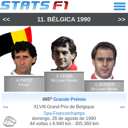
<<
11.
BÉLGICA
1990
>>
A.SENNA
A.PROST
McLaren Honda
Ferrari
G.BERGER
McLaren Honda
o
495
Grande Prémio
<•
XLVIII Grand Prix de Belgique
•>
Spa-Francorchamps
domingo, 26 de agosto de 1990
44 voltas x 6.940 km - 305.360 km