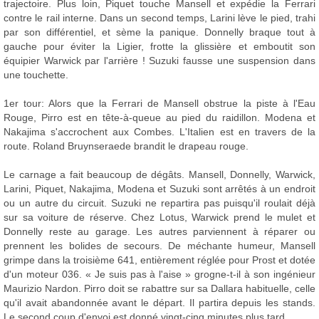
trajectoire. Plus loin, Piquet touche Mansell et expédie la Ferrari
contre le rail interne. Dans un second temps, Larini lève le pied, trahi
par son différentiel, et sème la panique. Donnelly braque tout à
gauche pour éviter la Ligier, frotte la glissière et emboutit son
équipier Warwick par l'arrière ! Suzuki fausse une suspension dans
une touchette.
1er tour: Alors que la Ferrari de Mansell obstrue la piste à l'Eau
Rouge, Pirro est en tête-à-queue au pied du raidillon. Modena et
Nakajima s'accrochent aux Combes. L'Italien est en travers de la
route. Roland Bruynseraede brandit le drapeau rouge.
Le carnage a fait beaucoup de dégâts. Mansell, Donnelly, Warwick,
Larini, Piquet, Nakajima, Modena et Suzuki sont arrêtés à un endroit
ou un autre du circuit. Suzuki ne repartira pas puisqu'il roulait déjà
sur sa voiture de réserve. Chez Lotus, Warwick prend le mulet et
Donnelly reste au garage. Les autres parviennent à réparer ou
prennent les bolides de secours. De méchante humeur, Mansell
grimpe dans la troisième 641, entièrement réglée pour Prost et dotée
d'un moteur 036. « Je suis pas à l'aise » grogne-t-il à son ingénieur
Maurizio Nardon. Pirro doit se rabattre sur sa Dallara habituelle, celle
qu'il avait abandonnée avant le départ. Il partira depuis les stands.
Le second coup d'envoi est donné vingt-cinq minutes plus tard.