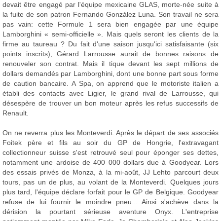
devait être engagé par l'équipe mexicaine GLAS, morte-née suite à
la fuite de son patron Fernando González Luna. Son travail ne sera
pas vain: cette Formule 1 sera bien engagée par une équipe
Lamborghini « semi-officielle ». Mais quels seront les clients de la
firme au taureau ? Du fait d'une saison jusqu'ici satisfaisante (six
points inscrits), Gérard Larrousse aurait de bonnes raisons de
renouveler son contrat. Mais il tique devant les sept millions de
dollars demandés par Lamborghini, dont une bonne part sous forme
de caution bancaire. A Spa, on apprend que le motoriste italien a
établi des contacts avec Ligier, le grand rival de Larrousse, qui
désespère de trouver un bon moteur après les refus successifs de
Renault.
On ne reverra plus les Monteverdi. Après le départ de ses associés
Foitek père et fils au soir du GP de Hongrie, l'extravagant
collectionneur suisse s'est retrouvé seul pour éponger ses dettes,
notamment une ardoise de 400 000 dollars due à Goodyear. Lors
des essais privés de Monza, à la mi-août, JJ Lehto parcourt deux
tours, pas un de plus, au volant de la Monteverdi. Quelques jours
plus tard, l'équipe déclare forfait pour le GP de Belgique. Goodyear
refuse de lui fournir le moindre pneu... Ainsi s'achève dans la
dérision la pourtant sérieuse aventure Onyx. L'entreprise