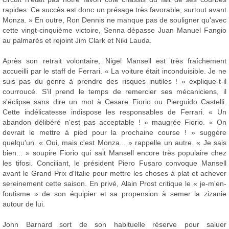
rapides. Ce succès est donc un présage très favorable, surtout avant
Monza. » En outre, Ron Dennis ne manque pas de souligner qu'avec
cette vingt-cinquième victoire, Senna dépasse Juan Manuel Fangio
au palmarès et rejoint Jim Clark et Niki Lauda.
Après son retrait volontaire, Nigel Mansell est très fraîchement
accueilli par le staff de Ferrari. « La voiture était inconduisible. Je ne
suis pas du genre à prendre des risques inutiles ! » explique-t-il
courroucé. S'il prend le temps de remercier ses mécaniciens, il
s'éclipse sans dire un mot à Cesare Fiorio ou Pierguido Castelli.
Cette indélicatesse indispose les responsables de Ferrari. « Un
abandon délibéré n'est pas acceptable ! » maugrée Fiorio. « On
devrait le mettre à pied pour la prochaine course ! » suggère
quelqu'un. « Oui, mais c'est Monza... » rappelle un autre. « Je sais
bien... » soupire Fiorio qui sait Mansell encore très populaire chez
les tifosi. Conciliant, le président Piero Fusaro convoque Mansell
avant le Grand Prix d'Italie pour mettre les choses à plat et achever
sereinement cette saison. En privé, Alain Prost critique le « je-m'en-
foutisme » de son équipier et sa propension à semer la zizanie
autour de lui.
John Barnard sort de son habituelle réserve pour saluer