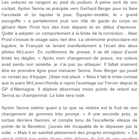
Les voitures se rangent au pied du podium. A peine sorti de son
cockpit, Ayrton Senna se précipite vers Gerhard Berger pour lui faire
l'accolade et lui tapoter la joue. Équipier-modèle, le « grand
escogriffe » a parfaitement joué son rôle de garde du corps en
gênant Alain Prost lors des trois départs et en début d'épreuve.
Quitte à adopter un comportement à la limite de la correction... Alain
Prost s'essuie le visage sans rien dire. La cérémonie protocolaire est
lugubre, le Français se tenant manifestement à l'écart des deux
pilotes McLaren. En conférence de presse, il se dit réjoui d'avoir
limité les dégâts: « Après mon changement de pneus, ma voiture
avait perdu son assiette, je n'ai pas pu attaquer. Il fallait vraiment
être en première ligne pour menacer Senna. Avec Berger qui jouait
un certain jeu d'équipe, j'étais mal placé. » Mais il fait le triste constat
que la paire McLaren-Honda a repris l'avantage sur Ferrari depuis le
GP d'Allemagne. Il déplore désormais treize points de retard sur
Senna au championnat. La lutte sera rude.
Ayrton Senna estime quant à lui que sa victoire est le fruit de son
changement de gommes très prompt. « A une seconde près, je
sortais derrière Nannini, et compte tenu de l'excellente vitesse de
pointe de la Benetton, j'aurais été incapable de le dépasser par la
suite. » Mais il se satisfait pleinement des progrès enregistrés: « Ce
circuit n'était pas notre favori côté châssis du fait de ses courbes