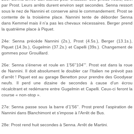
par Prost. Leurs arrêts durent environ sept secondes. Senna ressort
sous le nez de Nannini et conserve ainsi le commandement. Prost se
contente de la troisième place. Nannini tente de déborder Senna
dans Kemmel mais il n'a pas les chevaux nécessaires. Berger prend
la quatrième place à Piquet.
24e: Senna précède Nannini (2s.), Prost (4.5s.), Berger (13.1s.),
Piquet (14.3s.), Gugelmin (37.2s.) et Capelli (39s.). Changement de
gommes pour Grouillard.
26e: Senna s'énerve et roule en 1'56''104'''. Prost est dans la roue
de Nannini. Il doit absolument le doubler car l'Italien ne prévoit pas
d'arrêt ! Piquet est au garage Benetton pour prendre des Goodyear
neufs. Il perd une dizaine de secondes à cause d'un écrou
récalcitrant et redémarre entre Gugelmin et Capelli. Ceux-ci feront la
course « non-stop ».
27e: Senna passe sous la barre d'1'56''. Prost prend l'aspiration de
Nannini dans Blanchimont et s'impose à l'Arrêt de Bus.
28e: Prost rend huit secondes à Senna. Arrêt de Martini.