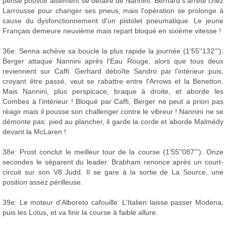
pense pouvoir aisément se défaire de Nannini. Bernard s'arrête chez
Larrousse pour changer ses pneus, mais l'opération se prolonge à
cause du dysfonctionnement d'un pistolet pneumatique. Le jeune
Français demeure neuvième mais repart bloqué en sixième vitesse !
36e: Senna achève sa boucle la plus rapide la journée (1'55''132''').
Berger attaque Nannini après l'Eau Rouge, alors que tous deux
reviennent sur Caffi. Gerhard déboîte Sandro par l'intérieur puis,
croyant être passé, veut se rabattre entre l'Arrows et la Benetton.
Mais Nannini, plus perspicace, braque à droite, et aborde les
Combes à l'intérieur ! Bloqué par Caffi, Berger ne peut a priori pas
réagir mais il pousse son challenger contre le vibreur ! Nannini ne se
démonte pas: pied au plancher, il garde la corde et aborde Malmédy
devant la McLaren !
38e: Prost conclut le meilleur tour de la course (1'55''087'''). Onze
secondes le séparent du leader. Brabham renonce après un court-
circuit sur son V8 Judd. Il se gare à la sortie de La Source, une
position assez périlleuse.
39e: Le moteur d'Alboreto cafouille. L'Italien laisse passer Modena,
puis les Lotus, et va finir la course à faible allure.