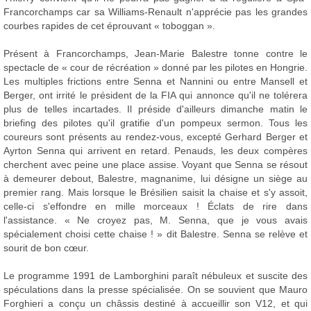
Francorchamps car sa Williams-Renault n'apprécie pas les grandes
courbes rapides de cet éprouvant « toboggan ».
Présent à Francorchamps, Jean-Marie Balestre tonne contre le
spectacle de « cour de récréation » donné par les pilotes en Hongrie.
Les multiples frictions entre Senna et Nannini ou entre Mansell et
Berger, ont irrité le président de la FIA qui annonce qu'il ne tolérera
plus de telles incartades. Il préside d'ailleurs dimanche matin le
briefing des pilotes qu'il gratifie d'un pompeux sermon. Tous les
coureurs sont présents au rendez-vous, excepté Gerhard Berger et
Ayrton Senna qui arrivent en retard. Penauds, les deux compères
cherchent avec peine une place assise. Voyant que Senna se résout
à demeurer debout, Balestre, magnanime, lui désigne un siège au
premier rang. Mais lorsque le Brésilien saisit la chaise et s'y assoit,
celle-ci s'effondre en mille morceaux ! Éclats de rire dans
l'assistance. « Ne croyez pas, M. Senna, que je vous avais
spécialement choisi cette chaise ! » dit Balestre. Senna se relève et
sourit de bon cœur.
Le programme 1991 de Lamborghini paraît nébuleux et suscite des
spéculations dans la presse spécialisée. On se souvient que Mauro
Forghieri a conçu un châssis destiné à accueillir son V12, et qui