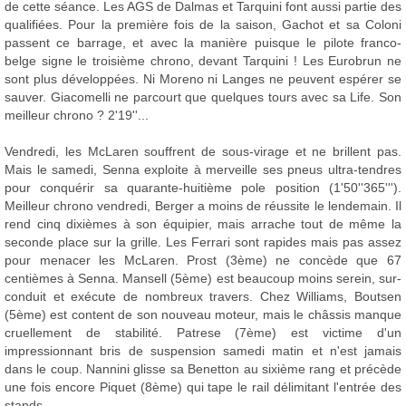
de cette séance. Les AGS de Dalmas et Tarquini font aussi partie des
qualifiées. Pour la première fois de la saison, Gachot et sa Coloni
passent ce barrage, et avec la manière puisque le pilote franco-
belge signe le troisième chrono, devant Tarquini ! Les Eurobrun ne
sont plus développées. Ni Moreno ni Langes ne peuvent espérer se
sauver. Giacomelli ne parcourt que quelques tours avec sa Life. Son
meilleur chrono ? 2'19''...
Vendredi, les McLaren souffrent de sous-virage et ne brillent pas.
Mais le samedi, Senna exploite à merveille ses pneus ultra-tendres
pour conquérir sa quarante-huitième pole position (1'50''365''').
Meilleur chrono vendredi, Berger a moins de réussite le lendemain. Il
rend cinq dixièmes à son équipier, mais arrache tout de même la
seconde place sur la grille. Les Ferrari sont rapides mais pas assez
pour menacer les McLaren. Prost (3ème) ne concède que 67
centièmes à Senna. Mansell (5ème) est beaucoup moins serein, sur-
conduit et exécute de nombreux travers. Chez Williams, Boutsen
(5ème) est content de son nouveau moteur, mais le châssis manque
cruellement de stabilité. Patrese (7ème) est victime d'un
impressionnant bris de suspension samedi matin et n'est jamais
dans le coup. Nannini glisse sa Benetton au sixième rang et précède
une fois encore Piquet (8ème) qui tape le rail délimitant l'entrée des
stands.