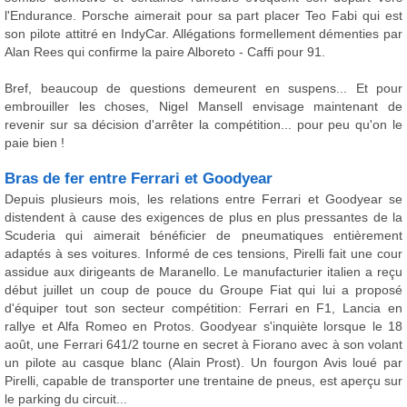
l'Endurance. Porsche aimerait pour sa part placer Teo Fabi qui est
son pilote attitré en IndyCar. Allégations formellement démenties par
Alan Rees qui confirme la paire Alboreto - Caffi pour 91.
Bref, beaucoup de questions demeurent en suspens... Et pour
embrouiller les choses, Nigel Mansell envisage maintenant de
revenir sur sa décision d'arrêter la compétition... pour peu qu'on le
paie bien !
Bras de fer entre Ferrari et Goodyear
Depuis plusieurs mois, les relations entre Ferrari et Goodyear se
distendent à cause des exigences de plus en plus pressantes de la
Scuderia qui aimerait bénéficier de pneumatiques entièrement
adaptés à ses voitures. Informé de ces tensions, Pirelli fait une cour
assidue aux dirigeants de Maranello. Le manufacturier italien a reçu
début juillet un coup de pouce du Groupe Fiat qui lui a proposé
d'équiper tout son secteur compétition: Ferrari en F1, Lancia en
rallye et Alfa Romeo en Protos. Goodyear s'inquiète lorsque le 18
août, une Ferrari 641/2 tourne en secret à Fiorano avec à son volant
un pilote au casque blanc (Alain Prost). Un fourgon Avis loué par
Pirelli, capable de transporter une trentaine de pneus, est aperçu sur
le parking du circuit...