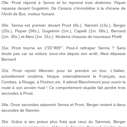
29e: Prost répond à Senna et lui reprend trois dixièmes. Piquet
repasse devant Gugelmin. De Cesaris s'immobilise à la chicane de
l'Arrêt de Bus, moteur fumant.
30e: Senna est premier devant Prost (8s.), Nannini (13s.), Berger
(20s.), Piquet (58s.), Gugelmin (1m.), Capelli (1m. 08s.), Bernard
(1m. 30s.) et Alesi (1m. 31s.). Modena chausse de nouveaux Pirelli.
31e: Prost tourne en 1'55''909'''. Peut-il rattraper Senna ? Sans
doute pas car sa voiture sous-vire depuis son arrêt. Alesi dépasse
Bernard.
32e: Prost rejoint Alboreto pour lui prendre un tour. L'Italien,
actuellement onzième, bloque ostensiblement le Français, aux
Combes, à Rivage, à Pouhon etc. Il attend Blanchimont pour ouvrir la
route à son ancien rival ! Ce comportement stupide fait perdre trois
secondes à Prost.
34e: Onze secondes séparent Senna et Prost. Berger revient à deux
secondes de Nannini.
35e: Grâce à ses pneus plus frais que ceux du Siennois, Berger