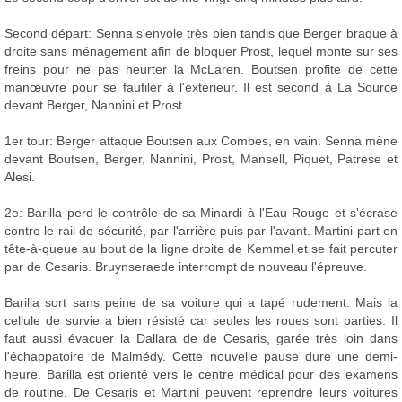
Second départ: Senna s'envole très bien tandis que Berger braque à
droite sans ménagement afin de bloquer Prost, lequel monte sur ses
freins pour ne pas heurter la McLaren. Boutsen profite de cette
manœuvre pour se faufiler à l'extérieur. Il est second à La Source
devant Berger, Nannini et Prost.
1er tour: Berger attaque Boutsen aux Combes, en vain. Senna mène
devant Boutsen, Berger, Nannini, Prost, Mansell, Piquet, Patrese et
Alesi.
2e: Barilla perd le contrôle de sa Minardi à l'Eau Rouge et s'écrase
contre le rail de sécurité, par l'arrière puis par l'avant. Martini part en
tête-à-queue au bout de la ligne droite de Kemmel et se fait percuter
par de Cesaris. Bruynseraede interrompt de nouveau l'épreuve.
Barilla sort sans peine de sa voiture qui a tapé rudement. Mais la
cellule de survie a bien résisté car seules les roues sont parties. Il
faut aussi évacuer la Dallara de de Cesaris, garée très loin dans
l'échappatoire de Malmédy. Cette nouvelle pause dure une demi-
heure. Barilla est orienté vers le centre médical pour des examens
de routine. De Cesaris et Martini peuvent reprendre leurs voitures