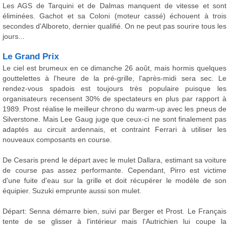
Les AGS de Tarquini et de Dalmas manquent de vitesse et sont
éliminées. Gachot et sa Coloni (moteur cassé) échouent à trois
secondes d'Alboreto, dernier qualifié. On ne peut pas sourire tous les
jours...
Le Grand Prix
Le ciel est brumeux en ce dimanche 26 août, mais hormis quelques
gouttelettes à l'heure de la pré-grille, l'après-midi sera sec. Le
rendez-vous spadois est toujours très populaire puisque les
organisateurs recensent 30% de spectateurs en plus par rapport à
1989. Prost réalise le meilleur chrono du warm-up avec les pneus de
Silverstone. Mais Lee Gaug juge que ceux-ci ne sont finalement pas
adaptés au circuit ardennais, et contraint Ferrari à utiliser les
nouveaux composants en course.
De Cesaris prend le départ avec le mulet Dallara, estimant sa voiture
de course pas assez performante. Cependant, Pirro est victime
d'une fuite d'eau sur la grille et doit récupérer le modèle de son
équipier. Suzuki emprunte aussi son mulet.
Départ: Senna démarre bien, suivi par Berger et Prost. Le Français
tente de se glisser à l'intérieur mais l'Autrichien lui coupe la