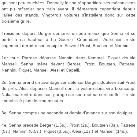
qui sont peu touchées. Donnelly fait sa réapparition: ses mécaniciens
ont pu rafistoler son train avant. Il démarrera cependant depuis
l'allée des stands. Vingt-trois voitures s'installent donc sur cette
troisième grille.
Troisième départ: Berger démarre un peu mieux que Senna et se
porte à sa hauteur à La Source. Cependant l'Autrichien reste
sagement derrière son équipier. Suivent Prost, Boutsen et Nannini.
1er tour: Patrese dépasse Nannini dans Kemmel. Piquet double
Mansell. Senna mène devant Berger, Prost, Boutsen, Patrese,
Nannini, Piquet, Mansell, Alesi et Capelli.
2e: Senna prend un avantage sensible sur Berger. Boutsen suit Prost
de près. Alesi dépasse Mansell dont la voiture sous-vire beaucoup.
Nakajima rentre dans son garage car son moteur surchauffe. Il reste
immobilisé plus de cinq minutes.
3e: Senna compte une seconde et demie d'avance sur son équipier.
4e: Senna précède Berger (1.5s.), Prost (2s.), Boutsen (3s.), Patrese
(5s.), Nannini (6.5s.), Piquet (8.5s.), Alesi (11s.) et Mansell (14s.).