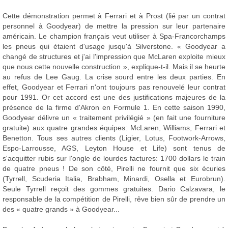
Cette démonstration permet à Ferrari et à Prost (lié par un contrat
personnel à Goodyear) de mettre la pression sur leur partenaire
américain. Le champion français veut utiliser à Spa-Francorchamps
les pneus qui étaient d'usage jusqu'à Silverstone. « Goodyear a
changé de structures et j'ai l'impression que McLaren exploite mieux
que nous cette nouvelle construction », explique-t-il. Mais il se heurte
au refus de Lee Gaug. La crise sourd entre les deux parties. En
effet, Goodyear et Ferrari n'ont toujours pas renouvelé leur contrat
pour 1991. Or cet accord est une des justifications majeures de la
présence de la firme d'Akron en Formule 1. En cette saison 1990,
Goodyear délivre un « traitement privilégié » (en fait une fourniture
gratuite) aux quatre grandes équipes: McLaren, Williams, Ferrari et
Benetton. Tous ses autres clients (Ligier, Lotus, Footwork-Arrows,
Espo-Larrousse, AGS, Leyton House et Life) sont tenus de
s'acquitter rubis sur l'ongle de lourdes factures: 1700 dollars le train
de quatre pneus ! De son côté, Pirelli ne fournit que six écuries
(Tyrrell, Scuderia Italia, Brabham, Minardi, Osella et Eurobrun).
Seule Tyrrell reçoit des gommes gratuites. Dario Calzavara, le
responsable de la compétition de Pirelli, rêve bien sûr de prendre un
des « quatre grands » à Goodyear...