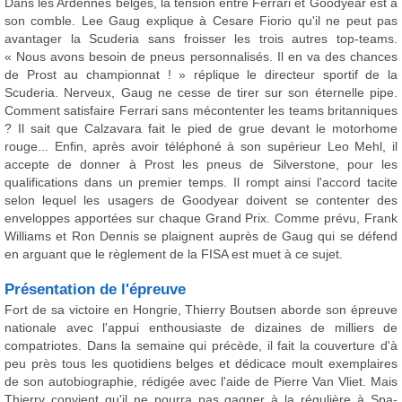
Dans les Ardennes belges, la tension entre Ferrari et Goodyear est à
son comble. Lee Gaug explique à Cesare Fiorio qu'il ne peut pas
avantager la Scuderia sans froisser les trois autres top-teams.
« Nous avons besoin de pneus personnalisés. Il en va des chances
de Prost au championnat ! » réplique le directeur sportif de la
Scuderia. Nerveux, Gaug ne cesse de tirer sur son éternelle pipe.
Comment satisfaire Ferrari sans mécontenter les teams britanniques
? Il sait que Calzavara fait le pied de grue devant le motorhome
rouge... Enfin, après avoir téléphoné à son supérieur Leo Mehl, il
accepte de donner à Prost les pneus de Silverstone, pour les
qualifications dans un premier temps. Il rompt ainsi l'accord tacite
selon lequel les usagers de Goodyear doivent se contenter des
enveloppes apportées sur chaque Grand Prix. Comme prévu, Frank
Williams et Ron Dennis se plaignent auprès de Gaug qui se défend
en arguant que le règlement de la FISA est muet à ce sujet.
Présentation de l'épreuve
Fort de sa victoire en Hongrie, Thierry Boutsen aborde son épreuve
nationale avec l'appui enthousiaste de dizaines de milliers de
compatriotes. Dans la semaine qui précède, il fait la couverture d'à
peu près tous les quotidiens belges et dédicace moult exemplaires
de son autobiographie, rédigée avec l'aide de Pierre Van Vliet. Mais
Thierry convient qu'il ne pourra pas gagner à la régulière à Spa-