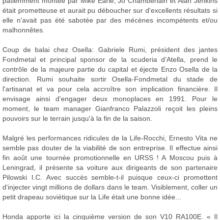
patiemment montée par Mike Earle, Jo Chamberlain et Alan Jenkins
était prometteuse et aurait pu déboucher sur d'excellents résultats si
elle n'avait pas été sabotée par des mécènes incompétents et/ou
malhonnêtes.
Coup de balai chez Osella: Gabriele Rumi, président des jantes
Fondmetal et principal sponsor de la scuderia d'Atella, prend le
contrôle de la majeure partie du capital et éjecte Enzo Osella de la
direction. Rumi souhaite sortir Osella-Fondmetal du stade de
l'artisanat et va pour cela accroître son implication financière. Il
envisage ainsi d'engager deux monoplaces en 1991. Pour le
moment, le team manager Gianfranco Palazzoli reçoit les pleins
pouvoirs sur le terrain jusqu'à la fin de la saison.
Malgré les performances ridicules de la Life-Rocchi, Ernesto Vita ne
semble pas douter de la viabilité de son entreprise. Il effectue ainsi
fin août une tournée promotionnelle en URSS ! A Moscou puis à
Leningrad, il présente sa voiture aux dirigeants de son partenaire
Pilowski I.C. Avec succès semble-t-il puisque ceux-ci promettent
d'injecter vingt millions de dollars dans le team. Visiblement, coller un
petit drapeau soviétique sur la Life était une bonne idée...
Honda apporte ici la cinquième version de son V10 RA100E. « Il