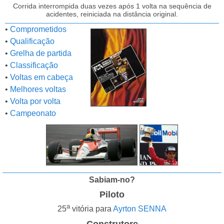
Corrida interrompida duas vezes após 1 volta na sequência de
acidentes, reiniciada na distância original.
•
Comprometidos
•
Qualificação
•
Grelha de partida
•
Classificação
•
Voltas em cabeça
•
Melhores voltas
•
Volta por volta
•
Campeonato
Sabiam-no?
Piloto
a
25
vitória para
Ayrton SENNA
Construtore