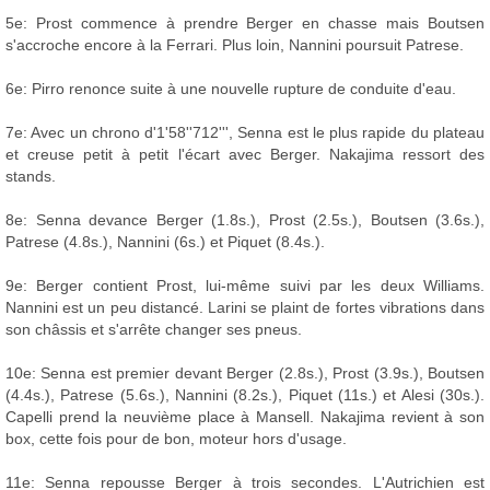
5e: Prost commence à prendre Berger en chasse mais Boutsen
s'accroche encore à la Ferrari. Plus loin, Nannini poursuit Patrese.
6e: Pirro renonce suite à une nouvelle rupture de conduite d'eau.
7e: Avec un chrono d'1'58''712''', Senna est le plus rapide du plateau
et creuse petit à petit l'écart avec Berger. Nakajima ressort des
stands.
8e: Senna devance Berger (1.8s.), Prost (2.5s.), Boutsen (3.6s.),
Patrese (4.8s.), Nannini (6s.) et Piquet (8.4s.).
9e: Berger contient Prost, lui-même suivi par les deux Williams.
Nannini est un peu distancé. Larini se plaint de fortes vibrations dans
son châssis et s'arrête changer ses pneus.
10e: Senna est premier devant Berger (2.8s.), Prost (3.9s.), Boutsen
(4.4s.), Patrese (5.6s.), Nannini (8.2s.), Piquet (11s.) et Alesi (30s.).
Capelli prend la neuvième place à Mansell. Nakajima revient à son
box, cette fois pour de bon, moteur hors d'usage.
11e: Senna repousse Berger à trois secondes. L'Autrichien est