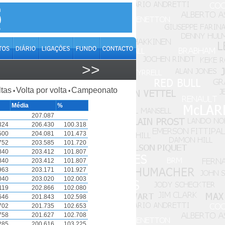
>>
ltas
Volta por volta
Campeonato
•
•
Média
%
207.087
324
206.430
100.318
500
204.081
101.473
752
203.585
101.720
840
203.412
101.807
840
203.412
101.807
963
203.171
101.927
040
203.020
102.003
119
202.866
102.080
646
201.843
102.598
702
201.735
102.653
758
201.627
102.708
285
200.616
103.225