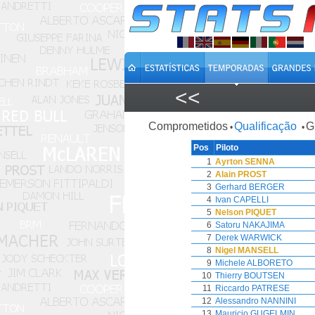
<<
Comprometidos
Qualificação
G
•
•
Pos
Piloto
1
Ayrton SENNA
2
Alain PROST
3
Gerhard BERGER
4
Ivan CAPELLI
5
Nelson PIQUET
6
Satoru NAKAJIMA
7
Derek WARWICK
8
Nigel MANSELL
9
Michele ALBORETO
10
Thierry BOUTSEN
11
Riccardo PATRESE
12
Alessandro NANNINI
13
Mauricio GUGELMIN