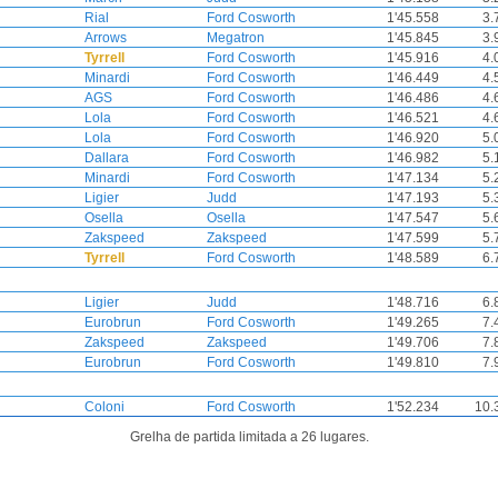
Rial
Ford Cosworth
1'45.558
3.
Arrows
Megatron
1'45.845
3.
Tyrrell
Ford Cosworth
1'45.916
4.
Minardi
Ford Cosworth
1'46.449
4.
AGS
Ford Cosworth
1'46.486
4.
Lola
Ford Cosworth
1'46.521
4.
Lola
Ford Cosworth
1'46.920
5.
Dallara
Ford Cosworth
1'46.982
5.
Minardi
Ford Cosworth
1'47.134
5.
Ligier
Judd
1'47.193
5.
Osella
Osella
1'47.547
5.
Zakspeed
Zakspeed
1'47.599
5.
Tyrrell
Ford Cosworth
1'48.589
6.
Ligier
Judd
1'48.716
6.
Eurobrun
Ford Cosworth
1'49.265
7.
Zakspeed
Zakspeed
1'49.706
7.
Eurobrun
Ford Cosworth
1'49.810
7.
Coloni
Ford Cosworth
1'52.234
10.
Grelha de partida limitada a 26 lugares.