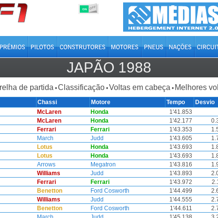
OFF
ON
JAPÃO 1988
relha de partida
Classificação
Voltas em cabeça
Melhores vo
•
•
•
Chassi
Motore
Tempo
Desvio
McLaren
Honda
1'41.853
McLaren
Honda
1'42.177
0.
Ferrari
Ferrari
1'43.353
1.
March
Judd
1'43.605
1.
Lotus
Honda
1'43.693
1.
Lotus
Honda
1'43.693
1.
Arrows
Megatron
1'43.816
1.
Williams
Judd
1'43.893
2.
Ferrari
Ferrari
1'43.972
2.
Benetton
Ford Cosworth
1'44.499
2.
Williams
Judd
1'44.555
2.
Benetton
Ford Cosworth
1'44.611
2.
March
Judd
1'45.138
3.