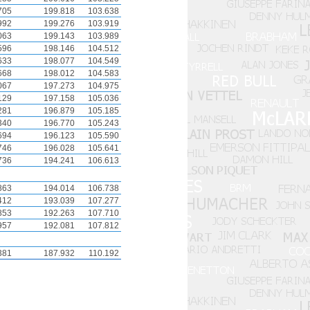
705
199.818
103.638
992
199.276
103.919
063
199.143
103.989
596
198.146
104.512
633
198.077
104.549
668
198.012
104.583
067
197.273
104.975
129
197.158
105.036
281
196.879
105.185
340
196.770
105.243
694
196.123
105.590
746
196.028
105.641
736
194.241
106.613
863
194.014
106.738
412
193.039
107.277
853
192.263
107.710
957
192.081
107.812
381
187.932
110.192