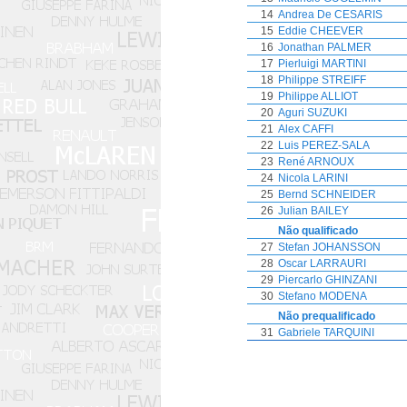
14
Andrea De CESARIS
15
Eddie CHEEVER
16
Jonathan PALMER
17
Pierluigi MARTINI
18
Philippe STREIFF
19
Philippe ALLIOT
20
Aguri SUZUKI
21
Alex CAFFI
22
Luis PEREZ-SALA
23
René ARNOUX
24
Nicola LARINI
25
Bernd SCHNEIDER
26
Julian BAILEY
Não qualificado
27
Stefan JOHANSSON
28
Oscar LARRAURI
29
Piercarlo GHINZANI
30
Stefano MODENA
Não prequalificado
31
Gabriele TARQUINI